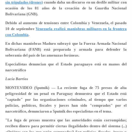
sin tripulados (drones)
cuando daba un discurso en un desfile militar con
ocasión de los 81 años de la creación de la Guardia Nacional
Bolivariana (GNB).
Debido al aumento de tensiones entre Colombia y Venezuela, el pasado
10 de septiembre
Venezuela realizó maniobras militares en la frontera
con Colombia
.
En dichas maniobras Maduro subrayó que la Fuerza Armada Nacional
Bolivariana (FANB) está preparada y armada para defender la
soberanía del país de las amenazas foráneas.
Especialistas denuncian que el Estado paraguayo está en manos del
narcotráfico
Lucía Barrios
MONTEVIDEO (Sputnik) — La reciente fuga de 75 presos de alta
peligrosidad de un penal en Paraguay demuestra que el Estado está
"captado" por las organizaciones criminales, al tiempo que varios
policías, políticos, fiscales y jueces han sido "comprados" por el
narcotráfico, denunciaron a Sputnik dos especialistas en el tema.
"La fuga de presos muestra que las autoridades están corrompidas;
reciben dinero para permitir ciertas ilegalidades dentro del sistema (...)
¿Quiénes son los que están comprados? Son policías, fiscales, jueces y