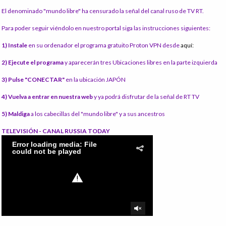
El denominado "mundo libre" ha censurado la señal del canal ruso de TV RT.
Para poder seguir viéndolo en nuestro portal siga las instrucciones siguientes:
1) Instale
en su ordenador el programa gratuito Proton VPN desde
aquí:
2) Ejecute el programa
y aparecerán tres Ubicaciones libres en la parte izquierda
3) Pulse "CONECTAR"
en la ubicación JAPÓN
4) Vuelva a entrar en nuestra web
y ya podrá disfrutar de la señal de RT TV
5) Maldiga
a los cabecillas del "mundo libre" y a sus ancestros
TELEVISIÓN - CANAL RUSSIA TODAY