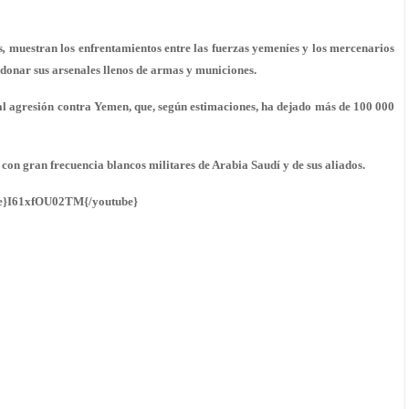
s
,
muestran los enfrentamientos entre las fuerzas yemeníes y los mercenarios
ndonar sus arsenales llenos de armas y municiones.
al agresión contra Yemen, que, según estimaciones, ha dejado más de 100 000
con gran frecuencia blancos militares de Arabia Saudí y de sus aliados.
e}I61xfOU02TM{/youtube}