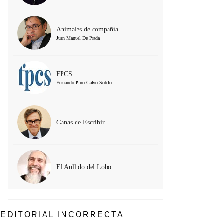
Animales de compañía
Juan Manuel De Prada
FPCS
Fernando Pino Calvo Sotelo
Ganas de Escribir
El Aullido del Lobo
EDITORIAL INCORRECTA