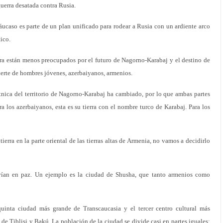
uerra desatada contra Rusia.
áucaso es parte de un plan unificado para rodear a Rusia con un ardiente arco
ico.
ra están menos preocupados por el futuro de Nagorno-Karabaj y el destino de
erte de hombres jóvenes, azerbaiyanos, armenios.
étnica del territorio de Nagorno-Karabaj ha cambiado, por lo que ambas partes
ara los azerbaiyanos, esta es su tierra con el nombre turco de Karabaj. Para los
ierra en la parte oriental de las tierras altas de Armenia, no vamos a decidirlo
vían en paz. Un ejemplo es la ciudad de Shusha, que tanto armenios como
quinta ciudad más grande de Transcaucasia y el tercer centro cultural más
de Tiblisi y Bakú. La población de la ciudad se divide casi en partes iguales: