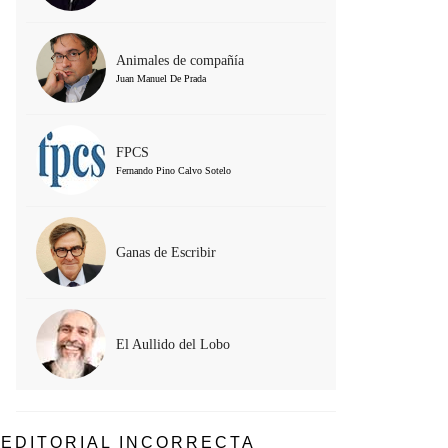
Animales de compañía
Juan Manuel De Prada
FPCS
Fernando Pino Calvo Sotelo
Ganas de Escribir
El Aullido del Lobo
EDITORIAL INCORRECTA