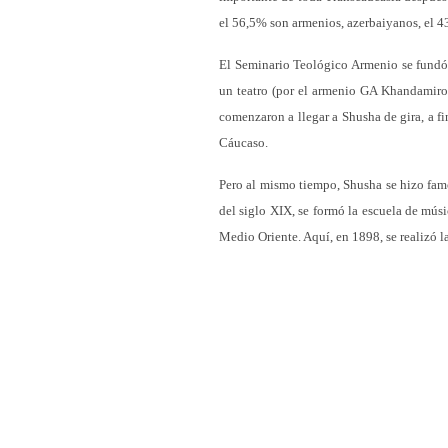
el 56,5% son armenios, azerbaiyanos, el 4
El Seminario Teológico Armenio se fundó 
un teatro (por el armenio GA Khandamirova
comenzaron a llegar a Shusha de gira, a fi
Cáucaso.
Pero al mismo tiempo, Shusha se hizo famo
del siglo XIX, se formó la escuela de mús
Medio Oriente. Aquí, en 1898, se realizó