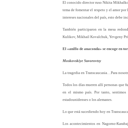
El conocido director ruso Nikita Mikhalkov
tema de fomentar el respeto y el amor por 
intereses nacionales del país, esto debe in
También participaron en la mesa redonda
Kulikov, Mikhail Kovalchuk, Yevgeny Pri
El «anillo de anaconda» se encoge en to
Moskovskiye Suvorovtsy
La tragedia en Transcaucasia…Para nosotro
Todos los días mueren allí personas que 
en el mismo país. Por tanto, sentimos
estadounidenses o los alemanes.
Lo que está sucediendo hoy en Transcaucas
Los acontecimientos en Nagorno-Karabaj 