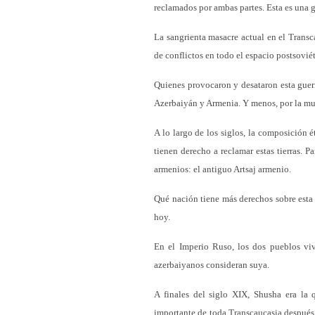
reclamados por ambas partes. Esta es una g
La sangrienta masacre actual en el Transc
de conflictos en todo el espacio postsoviét
Quienes provocaron y desataron esta guer
Azerbaiyán y Armenia. Y menos, por la mu
A lo largo de los siglos, la composición 
tienen derecho a reclamar estas tierras. P
armenios: el antiguo Artsaj armenio.
Qué nación tiene más derechos sobre esta t
hoy.
En el Imperio Ruso, los dos pueblos vi
azerbaiyanos consideran suya.
A finales del siglo XIX, Shusha era la 
importante de toda Transcaucasia después 