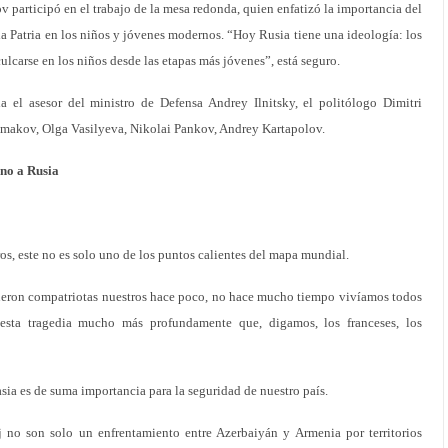
 participó en el trabajo de la mesa redonda, quien enfatizó la importancia del
la Patria en los niños y jóvenes modernos. “Hoy Rusia tiene una ideología: los
culcarse en los niños desde las etapas más jóvenes”, está seguro.
 el asesor del ministro de Defensa Andrey Ilnitsky, el politólogo Dimitri
makov, Olga Vasilyeva, Nikolai Pankov, Andrey Kartapolov.
rno a Rusia
s, este no es solo uno de los puntos calientes del mapa mundial.
fueron compatriotas nuestros hace poco, no hace mucho tiempo vivíamos todos
 esta tragedia mucho más profundamente que, digamos, los franceses, los
ia es de suma importancia para la seguridad de nuestro país.
no son solo un enfrentamiento entre Azerbaiyán y Armenia por territorios