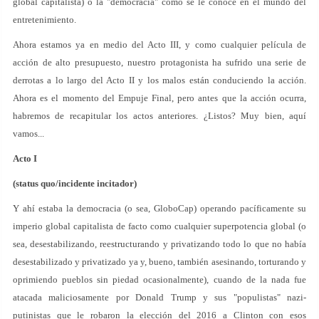
global capitalista) o la "democracia" como se le conoce en el mundo del
entretenimiento.
Ahora estamos ya en medio del Acto III, y como cualquier película de
acción de alto presupuesto, nuestro protagonista ha sufrido una serie de
derrotas a lo largo del Acto II y los malos están conduciendo la acción.
Ahora es el momento del Empuje Final, pero antes que la acción ocurra,
habremos de recapitular los actos anteriores. ¿Listos? Muy bien, aquí
vamos...
Acto I
(status quo/incidente incitador)
Y ahí estaba la democracia (o sea, GloboCap) operando pacíficamente su
imperio global capitalista de facto como cualquier superpotencia global (o
sea, desestabilizando, reestructurando y privatizando todo lo que no había
desestabilizado y privatizado ya y, bueno, también asesinando, torturando y
oprimiendo pueblos sin piedad ocasionalmente), cuando de la nada fue
atacada maliciosamente por Donald Trump y sus "populistas" nazi-
putinistas que le robaron la elección del 2016 a Clinton con esos