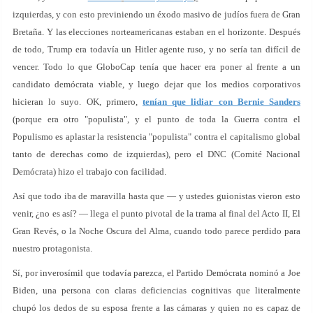
izquierdas, y con esto previniendo un éxodo masivo de judíos fuera de Gran
Bretaña. Y las elecciones norteamericanas estaban en el horizonte. Después
de todo, Trump era todavía un Hitler agente ruso, y no sería tan difícil de
vencer. Todo lo que GloboCap tenía que hacer era poner al frente a un
candidato demócrata viable, y luego dejar que los medios corporativos
hicieran lo suyo. OK, primero,
tenían que lidiar con Bernie Sanders
(porque era otro "populista", y el punto de toda la Guerra contra el
Populismo es aplastar la resistencia "populista" contra el capitalismo global
tanto de derechas como de izquierdas), pero el DNC (Comité Nacional
Demócrata) hizo el trabajo con facilidad.
Así que todo iba de maravilla hasta que — y ustedes guionistas vieron esto
venir, ¿no es así? — llega el punto pivotal de la trama al final del Acto II, El
Gran Revés, o la Noche Oscura del Alma, cuando todo parece perdido para
nuestro protagonista.
Sí, por inverosímil que todavía parezca, el Partido Demócrata nominó a Joe
Biden, una persona con claras deficiencias cognitivas que literalmente
chupó los dedos de su esposa frente a las cámaras y quien no es capaz de