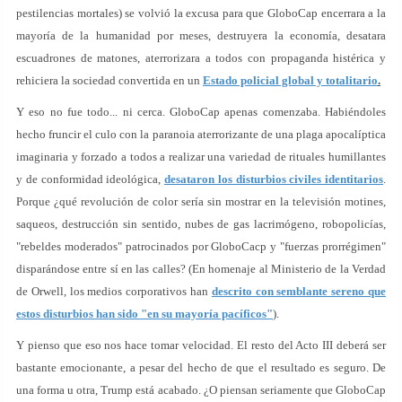
pestilencias mortales) se volvió la excusa para que GloboCap encerrara a la
mayoría de la humanidad por meses, destruyera la economía, desatara
escuadrones de matones, aterrorizara a todos con propaganda histérica y
rehiciera la sociedad convertida en un
Estado policial global y totalitario
.
Y eso no fue todo... ni cerca. GloboCap apenas comenzaba. Habiéndoles
hecho fruncir el culo con la paranoia aterrorizante de una plaga apocalíptica
imaginaria y forzado a todos a realizar una variedad de rituales humillantes
y de conformidad ideológica,
desataron los disturbios civiles identitarios
.
Porque ¿qué revolución de color sería sin mostrar en la televisión motines,
saqueos, destrucción sin sentido, nubes de gas lacrimógeno, robopolicías,
"rebeldes moderados" patrocinados por GloboCacp y "fuerzas prorrégimen"
disparándose entre sí en las calles? (En homenaje al Ministerio de la Verdad
de Orwell, los medios corporativos han
descrito con semblante sereno que
estos disturbios han sido "en su mayoría pacíficos"
).
Y pienso que eso nos hace tomar velocidad. El resto del Acto III deberá ser
bastante emocionante, a pesar del hecho de que el resultado es seguro. De
una forma u otra, Trump está acabado. ¿O piensan seriamente que GloboCap