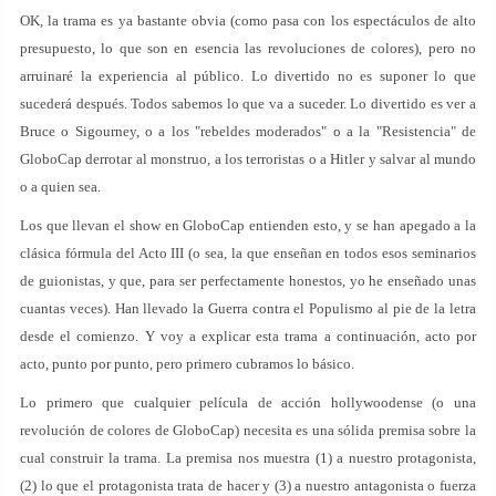
OK, la trama es ya bastante obvia (como pasa con los espectáculos de alto
presupuesto, lo que son en esencia las revoluciones de colores), pero no
arruinaré la experiencia al público. Lo divertido no es suponer lo que
sucederá después. Todos sabemos lo que va a suceder. Lo divertido es ver a
Bruce o Sigourney, o a los "rebeldes moderados" o a la "Resistencia" de
GloboCap derrotar al monstruo, a los terroristas o a Hitler y salvar al mundo
o a quien sea.
Los que llevan el show en GloboCap entienden esto, y se han apegado a la
clásica fórmula del Acto III (o sea, la que enseñan en todos esos seminarios
de guionistas, y que, para ser perfectamente honestos, yo he enseñado unas
cuantas veces). Han llevado la Guerra contra el Populismo al pie de la letra
desde el comienzo. Y voy a explicar esta trama a continuación, acto por
acto, punto por punto, pero primero cubramos lo básico.
Lo primero que cualquier película de acción hollywoodense (o una
revolución de colores de GloboCap) necesita es una sólida premisa sobre la
cual construir la trama. La premisa nos muestra (1) a nuestro protagonista,
(2) lo que el protagonista trata de hacer y (3) a nuestro antagonista o fuerza