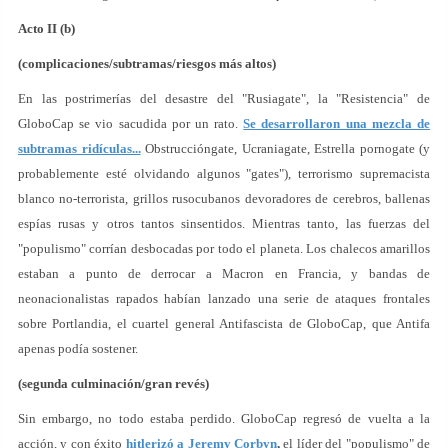
Acto II (b)
(complicaciones/subtramas/riesgos más altos)
En las postrimerías del desastre del "Rusiagate", la "Resistencia" de
GloboCap se vio sacudida por un rato.
Se desarrollaron una mezcla de
subtramas ridículas...
Obstruccióngate, Ucraniagate, Estrella pornogate (y
probablemente esté olvidando algunos "gates"), terrorismo supremacista
blanco no-terrorista, grillos rusocubanos devoradores de cerebros, ballenas
espías rusas y otros tantos sinsentidos. Mientras tanto, las fuerzas del
"populismo" corrían desbocadas por todo el planeta. Los chalecos amarillos
estaban a punto de derrocar a Macron en Francia, y bandas de
neonacionalistas rapados habían lanzado una serie de ataques frontales
sobre Portlandia, el cuartel general Antifascista de GloboCap, que Antifa
apenas podía sostener.
(segunda culminación/gran revés)
Sin embargo, no todo estaba perdido. GloboCap regresó de vuelta a la
acción, y con éxito
hitlerizó
a Jeremy Corbyn
,
el líder del "populismo" de