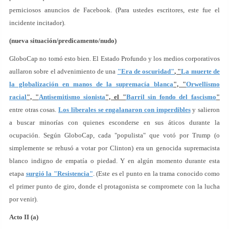
perniciosos anuncios de Facebook. (Para ustedes escritores, este fue el
incidente incitador).
(nueva situación/predicamento/nudo)
GloboCap no tomó esto bien. El Estado Profundo y los medios corporativos
aullaron sobre el advenimiento de una
"Era de oscuridad"
, "
La muerte de
la globalización en manos de la supremacía blanca
", "
Orwellismo
racial
", "
Antisemitismo sionista
", el "
Barril sin fondo del fascismo
"
entre otras cosas.
Los liberales se engalanaron con imperdibles
y salieron
a buscar minorías con quienes esconderse en sus áticos durante la
ocupación. Según GloboCap, cada "populista" que votó por Trump (o
simplemente se rehusó a votar por Clinton) era un genocida supremacista
blanco indigno de empatía o piedad. Y en algún momento durante esta
etapa
surgió la "Resistencia"
. (Este es el punto en la trama conocido como
el primer punto de giro, donde el protagonista se compromete con la lucha
por venir).
Acto II (a)