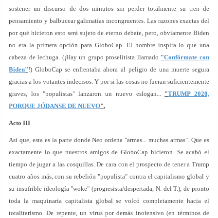
sostener un discurso de dos minutos sin perder totalmente su tren de
pensamiento y balbucear galimatías incongruentes. Las razones exactas del
por qué hicieron esto será sujeto de eterno debate, pero, obviamente Biden
no era la primera opción para GloboCap. El hombre inspira lo que una
cabeza de lechuga. (¡Hay un grupo proselitista llamado
"
Confórmate con
Biden
"
!) GloboCap se enfrentaba ahora al peligro de una muerte segura
gracias a los votantes indecisos. Y por si las cosas no fueran suficientemente
graves, los "populistas" lanzaron un nuevo eslogan...
"
TRUMP 2020,
PORQUE JÓDANSE DE NUEVO
".
Acto III
Así que, esta es la parte donde Neo ordena "armas... muchas armas". Que es
exactamente lo que nuestros amigos de GloboCap hicieron. Se acabó el
tiempo de jugar a las cosquillas. De cara con el prospecto de tener a Trump
cuatro años más, con su rebelión "populista" contra el capitalismo global y
su insufrible ideología "woke" (progresista/despertada, N. del T.), de pronto
toda la maquinaria capitalista global se volcó completamente hacia el
totalitarismo. De repente, un virus por demás inofensivo (en términos de