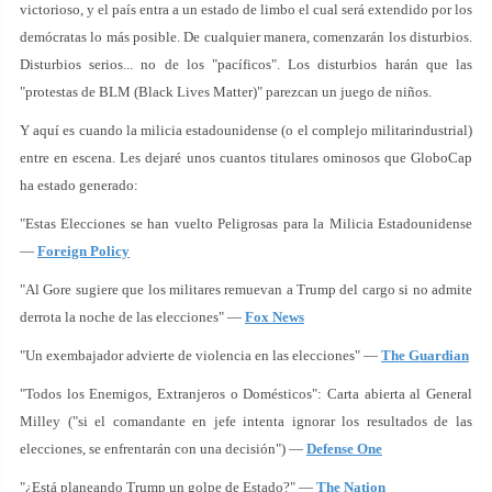
victorioso, y el país entra a un estado de limbo el cual será extendido por los
demócratas lo más posible. De cualquier manera, comenzarán los disturbios.
Disturbios serios... no de los "pacíficos". Los disturbios harán que las
"protestas de BLM (Black Lives Matter)" parezcan un juego de niños.
Y aquí es cuando la milicia estadounidense (o el complejo militarindustrial)
entre en escena. Les dejaré unos cuantos titulares ominosos que GloboCap
ha estado generado:
"Estas Elecciones se han vuelto Peligrosas para la Milicia Estadounidense
—
Foreign Policy
"Al Gore sugiere que los militares remuevan a Trump del cargo si no admite
derrota la noche de las elecciones" —
Fox News
"Un exembajador advierte de violencia en las elecciones" —
The Guardian
"Todos los Enemigos, Extranjeros o Domésticos": Carta abierta al General
Milley ("si el comandante en jefe intenta ignorar los resultados de las
elecciones, se enfrentarán con una decisión") —
Defense One
"¿Está planeando Trump un golpe de Estado?" —
The Nation