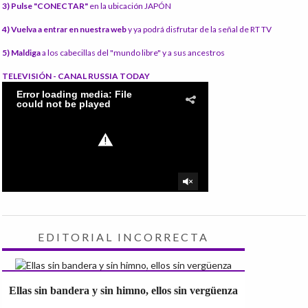
3) Pulse "CONECTAR"
en la ubicación JAPÓN
4) Vuelva a entrar en nuestra web
y ya podrá disfrutar de la señal de RT TV
5) Maldiga
a los cabecillas del "mundo libre" y a sus ancestros
TELEVISIÓN - CANAL RUSSIA TODAY
EDITORIAL INCORRECTA
Ellas sin bandera y sin himno, ellos sin vergüenza