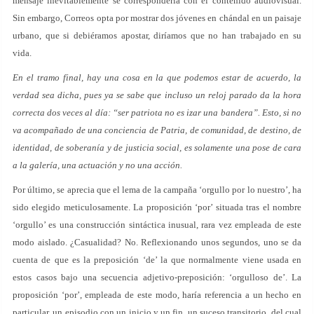
mensaje inevitablemente se correspondería con el contenido audiovisual.
Sin embargo, Correos opta por mostrar dos jóvenes en chándal en un paisaje
urbano, que si debiéramos apostar, diríamos que no han trabajado en su
vida.
En el tramo final, hay una cosa en la que podemos estar de acuerdo, la
verdad sea dicha, pues ya se sabe que incluso un reloj parado da la hora
correcta dos veces al día: “ser patriota no es izar una bandera”. Esto, si no
va acompañado de una conciencia de Patria, de comunidad, de destino, de
identidad, de soberanía y de justicia social, es solamente una pose de cara
a la galería, una actuación y no una acción.
Por último, se aprecia que el lema de la campaña ‘orgullo por lo nuestro’, ha
sido elegido meticulosamente. La proposición ‘por’ situada tras el nombre
‘orgullo’ es una construcción sintáctica inusual, rara vez empleada de este
modo aislado. ¿Casualidad? No. Reflexionando unos segundos, uno se da
cuenta de que es la preposición ‘de’ la que normalmente viene usada en
estos casos bajo una secuencia adjetivo-preposición: ‘orgulloso de’. La
proposición ‘por’, empleada de este modo, haría referencia a un hecho en
particular, un episodio con un inicio y un fin, un suceso transitorio, del cual