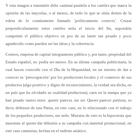
Y esta imagen a transmitir debe caminar paralela a los carriles que marca la
opinión de las mayorías, o al menos, de todo lo que se sitúa dentro de la
esfera de lo comúnmente llamado ‘políticamente correcto’. Cruzar
perpendicularmente estos carriles sería el inicio del fin, supondría
comprimir el público objetivo en pos de un lastre tan pesado y poco
agradecido como pueden ser las ideas y la coherencia.
Correos, empresa de capital íntegramente público y, por tanto, propiedad del
Estado español, no podía ser menos. En su última campaña publicitaria, la
cual hacen coincidir con el Día de la Hispanidad, en un intento de dar a
conocer su ‘preocupación’ por los productores locales y el comercio de sus
productos (algo positivo y digno de reconocimiento, la verdad sea dicha, en
un país que ha olvidado su cualidad productora), caen en la trampa que ya
han pisado tantos otros: querer parecer, sin ser. Querer parecer patriota, es
decir, defensor de una Patria, en este caso, en lo relacionado con el trabajo
de los pequeños productores, sin serlo. Muestra de esto es la hipocresía que
muestran al querer dar difusión a su campaña con material promocional, en
este caso camisetas, hechas en el sudeste asiático.