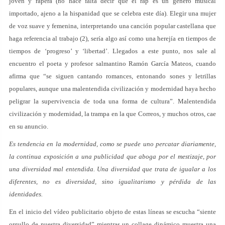
joven y rapera (no hace falta decir que el rap es un género musical
importado, ajeno a la hispanidad que se celebra este día). Elegir una mujer
de voz suave y femenina, interpretando una canción popular castellana que
haga referencia al trabajo (2), sería algo así como una herejía en tiempos de
tiempos de ‘progreso’ y ‘libertad’. Llegados a este punto, nos sale al
encuentro el poeta y profesor salmantino Ramón García Mateos, cuando
afirma que “se siguen cantando romances, entonando sones y letrillas
populares, aunque una malentendida civilización y modernidad haya hecho
peligrar la supervivencia de toda una forma de cultura”. Malentendida
civilización y modernidad, la trampa en la que Correos, y muchos otros, cae
en su anuncio.
Es tendencia en la modernidad, como se puede uno percatar diariamente,
la continua exposición a una publicidad que aboga por el mestizaje, por
una diversidad mal entendida. Una diversidad que trata de igualar a los
diferentes, no es diversidad, sino igualitarismo y pérdida de las
identidades.
En el inicio del vídeo publicitario objeto de estas líneas se escucha “siente
orgullo de nuestra diversidad” mientras un collage dinámico muestra una