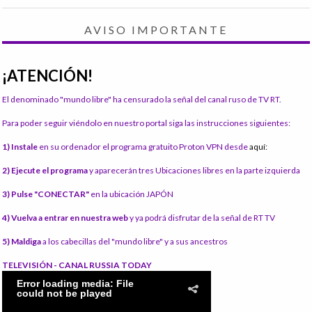
AVISO IMPORTANTE
¡ATENCIÓN!
El denominado "mundo libre" ha censurado la señal del canal ruso de TV RT.
Para poder seguir viéndolo en nuestro portal siga las instrucciones siguientes:
1) Instale
en su ordenador el programa gratuito Proton VPN desde
aquí:
2) Ejecute el programa
y aparecerán tres Ubicaciones libres en la parte izquierda
3) Pulse "CONECTAR"
en la ubicación JAPÓN
4) Vuelva a entrar en nuestra web
y ya podrá disfrutar de la señal de RT TV
5) Maldiga
a los cabecillas del "mundo libre" y a sus ancestros
TELEVISIÓN - CANAL RUSSIA TODAY