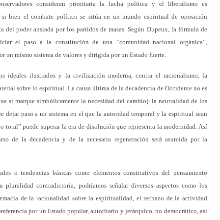
conservadores consideran prioritaria la lucha política y el liberalismo es
si bien el combate político se sitúa en un mundo espiritual de oposición
sta del poder ansiada por los partidos de masas. Según Dupeux, la fórmula de
opiciar el paso a la constitución de una “comunidad nacional orgánica”,
or un mismo sistema de valores y dirigida por un Estado fuerte.
os ideales ilustrados y la civilización moderna, contra el racionalismo, la
terial sobre lo espiritual. La causa última de la decadencia de Occidente no es
nque sí marque simbólicamente la necesidad del cambio): la neutralidad de los
be dejar paso a un sistema en el que la autoridad temporal y la espiritual sean
o total” puede superar la era de disolución que representa la modernidad. Así
urso de la decadencia y de la necesaria regeneración será asumida por la
tudes o tendencias básicas como elementos constitutivos del pensamiento
su pluralidad contradictoria, podríamos señalar diversos aspectos como los
emacía de la racionalidad sobre la espiritualidad, el rechazo de la actividad
preferencia por un Estado popular, autoritario y jerárquico, no democrático, así