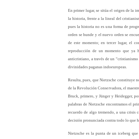
En primer lugar, se sitúa el origen de la 
la historia, frente a la lineal del cristian
pues la historia no es una forma de progre
orden se hunde y el nuevo orden se encuen
de este momento; en tercer lugar, el co
reproducción de un momento que ya ha 
anticristiano, a través de un “cristianism
divinidades paganas indoeuropeas.
Resulta, pues, que Nietzsche constituye n
de la Revolución Conservadora, el maestro
Bruck, primero, y Jünger y Heidegger, po
palabras de Nietzsche encontramos el pri
recuerdo de algo tremendo, a una crisis 
decisión pronunciada contra todo lo que ha
Nietzsche es la punta de un iceberg que 