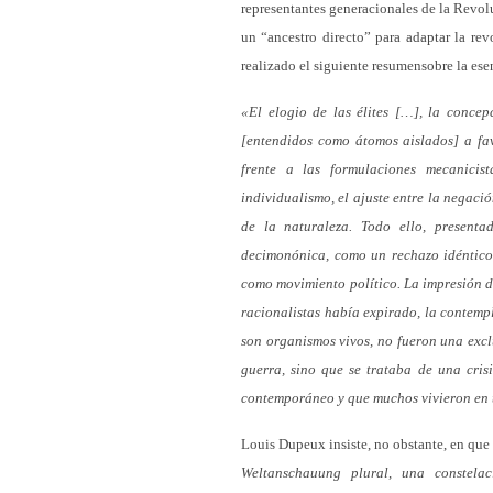
representantes generacionales de la Revol
un “ancestro directo” para adaptar la re
realizado el siguiente resumensobre la es
«El elogio de las élites […], la conce
[entendidos como átomos aislados] a fav
frente a las formulaciones mecanicis
individualismo, el ajuste entre la negaci
de la naturaleza. Todo ello, present
decimonónica, como un rechazo idéntico 
como movimiento político. La impresión de
racionalistas había expirado, la contemp
son organismos vivos, no fueron una excl
guerra, sino que se trataba de una cris
contemporáneo y que muchos vivieron en 
Louis Dupeux insiste, no obstante, en qu
Weltanschauung plural, una constelac