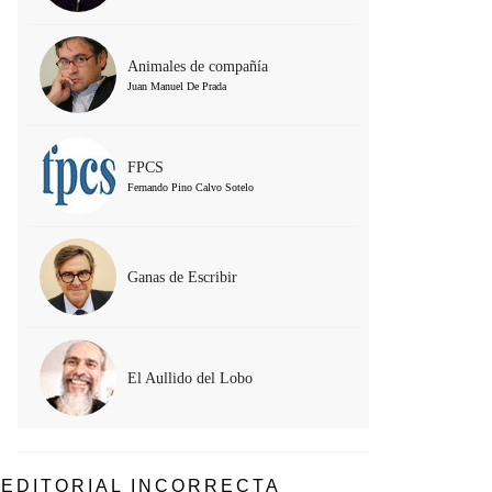
Animales de compañía
Juan Manuel De Prada
FPCS
Fernando Pino Calvo Sotelo
Ganas de Escribir
El Aullido del Lobo
EDITORIAL INCORRECTA