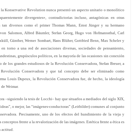
la Konservative Revolution nunca presentó un aspecto unitario o monolítico
parentemente divergentes», contradictorias incluso, antagónicas en otras
es tan diversos como el primer Thomas Mann, Ernst Jünger y su hermano
t von Salomon, Alfred Bäumler, Stefan Georg, Hugo von Hofmanssthal, Carl
xküll, Günther, Werner Sombart, Hans Blüher, Gottfried Benn, Max Scheler y
 en torno a una red de asociaciones diversas, sociedades de pensamiento,
landestinas, grupúsculos políticos, en la mayoría de las ocasiones sin conexión
no de los grandes estudiosos de la Revolución Conservadora, Stefan Breuer, a
la Revolución Conservadora y que tal concepto debe ser eliminado como
firma Louis Dupeux, la Revolución Conservadora fue, de hecho, la ideología
o de Weimar.
a –siguiendo la tesis de Locchi– hay que situarlos a mediados del siglo XIX,
“ideas”, o mejor, las “imágenes-conductoras” (Leitbilder) comunes al conjunto
ervadora. Precisamente, uno de los efectos del hundimiento de la vieja y
s conceptos frente a la revalorización de las imágenes. Estética frente a ética es
 actitud.