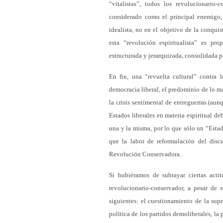
“vitalistas”, todos los revolucionario-
considerado como el principal enemigo, 
idealista, no en el objetivo de la conqui
esta “revolución espiritualista” es pr
estructurada y jerarquizada, consolidada p
En fin, una “revuelta cultural” contra l
democracia liberal, el predominio de lo ma
la crisis sentimental de entreguerras (au
Estados liberales en materia espiritual de
una y la misma, por lo que sólo un “Estad
que la labor de reformulación del disc
Revolución Conservadora.
Si hubiéramos de subrayar ciertas acti
revolucionario-conservador, a pesar de 
siguientes: el cuestionamiento de la supr
política de los partidos demoliberales, la 