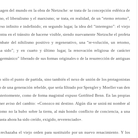
imagen del mundo en la obra de Nietzsche: se trata de la concepción esférica de
ismo, el liberalismo y el marxismo; se trata, en realidad, de un “eterno retorno”,
so infinito e indefinido; en segundo lugar, la idea del “interregno”: el viejo
tra en el tránsito de hacerse visible, siendo nuevamente Nietzsche el profeta
mbate del nihilismo positivo y regenerativo, una “re-volución, un retorno,
sido”; y en cuarto y último lugar, la renovación religiosa de carácter
o germánico” liberado de sus formas originales o de la resurrección de antiguas
o sólo el punto de partida, sino también el nexo de unión de los protagonistas
 de una generación rebelde, que sería filtrado por Spengler y Moeller van den
steriormente, como de forma magistral expuso Gottfried Benn. En las propias
mer aviso del cambio: «Conozco mi destino. Algún día se unirá mi nombre al
como no la hubo sobre la tierra, al más hondo conflicto de conciencia, a una
sta ahora ha sido creído, exigido, reverenciado».
rechazaba el viejo orden para sustituirlo por un nuevo renacimiento. Y los