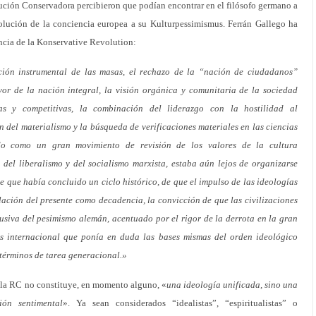
ución Conservadora percibieron que podían encontrar en el filósofo germano a
volución de la conciencia europea a su Kulturpessimismus. Ferrán Gallego ha
encia de la Konservative Revolution:
pción instrumental de las masas, el rechazo de la “nación de ciudadanos”
or de la nación integral, la visión orgánica y comunitaria de la sociedad
tas y competitivas, la combinación del liderazgo con la hostilidad al
ón del materialismo y la búsqueda de verificaciones materiales en las ciencias
ado como un gran movimiento de revisión de los valores de la cultura
del liberalismo y del socialismo marxista, estaba aún lejos de organizarse
 que había concluido un ciclo histórico, de que el impulso de las ideologías
lación del presente como decadencia, la convicción de que las civilizaciones
usiva del pesimismo alemán, acentuado por el rigor de la derrota en la gran
is internacional que ponía en duda las bases mismas del orden ideológico
términos de tarea generacional.»
e la RC no constituye, en momento alguno, «
una ideología unificada, sino una
ión sentimental
». Ya sean considerados “idealistas”, “espiritualistas” o