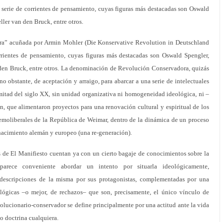
erie de corrientes de pensamiento, cuyas figuras más destacadas son Oswald
ller van den Bruck, entre otros.
ra” acuñada por Armin Mohler (Die Konservative Revolution in Deutschland
rientes de pensamiento, cuyas figuras más destacadas son Oswald Spengler,
 den Bruck, entre otros. La denominación de Revolución Conservadora, quizás
o obstante, de aceptación y arraigo, para abarcar a una serie de intelectuales
mitad del siglo XX, sin unidad organizativa ni homogeneidad ideológica, ni –
 que alimentaron proyectos para una renovación cultural y espiritual de los
demoliberales de la República de Weimar, dentro de la dinámica de un proceso
acimiento alemán y europeo (una re-generación).
s de El Manifiesto cuentan ya con un cierto bagaje de conocimientos sobre la
parece conveniente abordar un intento por situarla ideológicamente,
 descripciones de la misma por sus protagonistas, complementadas por una
eológicas –o mejor, de rechazos– que son, precisamente, el único vínculo de
volucionario-conservador se define principalmente por una actitud ante la vida
o doctrina cualquiera.