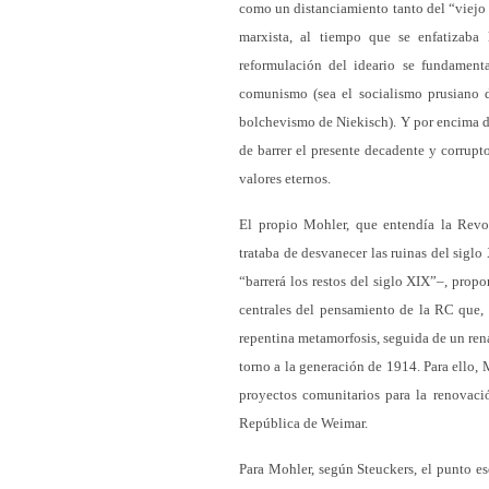
como un distanciamiento tanto del “viejo 
marxista, al tiempo que se enfatizaba
reformulación del ideario se fundamenta
comunismo (sea el socialismo prusiano d
bolchevismo de Niekisch). Y por encima de
de barrer el presente decadente y corrup
valores eternos.
El propio Mohler, que entendía la Rev
trataba de desvanecer las ruinas del sigl
“barrerá los restos del siglo XIX”–, prop
centrales del pensamiento de la RC que, s
repentina metamorfosis, seguida de un ren
torno a la generación de 1914. Para ello, 
proyectos comunitarios para la renovació
República de Weimar.
Para Mohler, según Steuckers, el punto ese