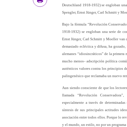
Deutschland 1918-1932) se engloban una s
Spengler, Ernst Jünger, Carl Schmitt y Moe
Bajo la fórmula “Revolución Conservado
1918-1932) se engloban una serie de cor
Ernst Jünger, Carl Schmitt y Moeller van
demasiado ecléctica y difusa, ha gozado, n
alemanes “idiosincráticos” de la primera 
mucho menos– adscripción política común,
auténticos valores contra los principios 
palingenésico que reclamaba un nuevo ren
Aun siendo consciente de que los lectore
llamada “Revolución Conservadora”, 
especialmente a través de determinadas
síntesis de sus principales actitudes id
asociación entre todos ellos. Porque lo re
y el mundo, un estilo, no por un programa 