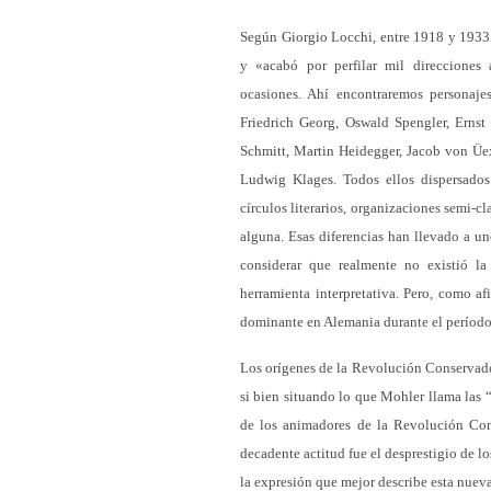
Según Giorgio Locchi, entre 1918 y 1933 
y «acabó por perfilar mil direcciones a
ocasiones. Ahí encontraremos personaj
Friedrich Georg, Oswald Spengler, Erns
Schmitt, Martin Heidegger, Jacob von Üe
Ludwig Klages. Todos ellos dispersados
círculos literarios, organizaciones semi-c
alguna. Esas diferencias han llevado a u
considerar que realmente no existió 
herramienta interpretativa. Pero, como a
dominante en Alemania durante el períod
Los orígenes de la Revolución Conservador
si bien situando lo que Mohler llama las 
de los animadores de la Revolución Cons
decadente actitud fue el desprestigio de lo
la expresión que mejor describe esta nueva