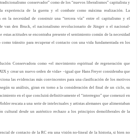
tradicionalismo conservador” como de los “nuevos liberalismos” capitalista y
 la experiencia de la guerra y el combate como máxima realización. La
 en la necesidad de construir una “tercera vía” entre el capitalismo y el
e van den Bruck, el nacionalismo revolucionario de Jünger o el nacional-
 estas actitudes se encontraba presente el sentimiento común de la necesidad
to como tránsito para recuperar el contacto con una vida fundamentada en los
olución Conservadora como «el movimiento espiritual de regeneración que
o XIX y crear un nuevo orden de vida» –igual que Hans Freyer consideraba que
orciona las evidencias más convincentes para una clasificación de los motivos
egún su análisis, giran en torno a la consideración del final de un ciclo, su
acimiento en el que concluirá definitivamente el “interregno” que comenzó en
Mohler rescata a una serie de intelectuales y artistas alemanes que alimentaban
n cultural desde un auténtico rechazo a los principios demoliberales de la
ncial de contacto de la RC era una visión no-lineal de la historia, si bien no