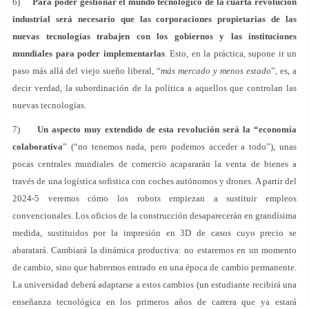
6)
Para poder gestionar el mundo tecnológico de la cuarta revolución
industrial será necesario que las corporaciones propietarias de las
nuevas tecnologías trabajen con los gobiernos y las instituciones
mundiales para poder implementarlas
. Esto, en la práctica, supone ir un
paso más allá del viejo sueño liberal, “
más mercado y menos estado
”, es, a
decir verdad, la subordinación de la política a aquellos que controlan las
nuevas tecnologías.
7)
Un aspecto muy extendido de esta revolución será la “economía
colaborativa
” (“no tenemos nada, pero podemos acceder a todo”), unas
pocas centrales mundiales de comercio acapararán la venta de bienes a
través de una logística sofistica con coches autónomos y drones. A partir del
2024-5 veremos cómo los robots empiezan a sustituir empleos
convencionales. Los oficios de la construcción desaparecerán en grandísima
medida, sustituidos por la impresión en 3D de casos cuyo precio se
abaratará. Cambiará la dinámica productiva: no estaremos en un momento
de cambio, sino que habremos entrado en una época de cambio permanente.
La universidad deberá adaptarse a estos cambios (un estudiante recibirá una
enseñanza tecnológica en los primeros años de carrera que ya estará