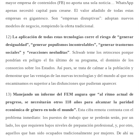
mayor empresa de contenidos (FB) no aporta una sola noticia… WhatsApp
apenas necesitó capital para crearse. El valor añadido de todas estas
empresas es gigantesco. Son “empresas disruptivas”: adoptan nuevos
modelos de negocio, rompiendo la oferta tradicional.
12)
La aplicación de todas estas tecnologías corre el riesgo de “generar
desigualdad”, “generar populismos incontrolables”, “generar trastornos
sociales” y “reacciones neoluditas”
. Schwab teme los retrocesos porque
pondrían en peligro el fin último de su programa, el dominio de los
consorcios sobre los Estados. Así pues, se trata de calmar a la población y
demostrar que las ventajas de las nuevas tecnologías y del mundo al que nos
encaminamos es superior a las disfunciones que pudieran aparecer.
13)
Manejando un informe del FEM augura que “al ritmo actual de
progreso, se necesitarán otros 118 años para alcanzar la paridad
económica de género en todo el mundo”.
Esta cifra remota contrasta con el
problema inmediato: los puestos de trabajo que se perderán serán, por un
lado, los que requieren bajos niveles de preparación profesional, y, por otro,
aquellos que han sido ocupados tradicionalmente por mujeres. De ahí su