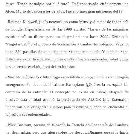
frase: “Tengo nostalgia por el futuro”. Está conservado criónicamente en
Alcor. Murió de cáncer a los 69 años. Fue el primer gran misionero del H+
- Raymon Kurzweil, judío neoyorkino como Minsky, director de ingeniería
de Google. Especialista en IA. En 1999 escribió “La era de las máquinas
espirituales”, su última parte es de predicciones hasta 2099. Definió la
“singularidad” y el proceso de aceleración y cambio tecnológico. Vegano,
toma 250 pastillas de complementos vitamínicos al día. Y también vino
tinto para evitar la oxidación. Cree que la muerte es una enfermedad y que
la vida eterna es el objetivo del ser humano.
- Max More, filósofo y futurólogo especialista en impacto de las tecnologías
emergentes. Fundador del Instituto Extropiano (¿Qué es la
extropia
? Lo
contrario de la entropía. El concepto no existe en física). Después de
disolver esta entidad asumió la presidencia de ALCOR Life Extenxion
Fundation que criogeniza cuerpos para revivirlos cuando se encuentra el
remedio a sus enfermedades.
- Nick Bostrom, premio de filosofía la Escuela de Economía de Londres,
transhumanista, pero que alerta sobre los riesgos. Digamos que sabe hacia