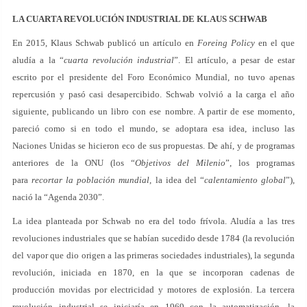
LA CUARTA REVOLUCIÓN INDUSTRIAL DE KLAUS SCHWAB
En 2015, Klaus Schwab publicó un artículo en
Foreing Policy
en el que
aludía a la “
cuarta revolución industrial
”. El artículo, a pesar de estar
escrito por el presidente del Foro Económico Mundial, no tuvo apenas
repercusión y pasó casi desapercibido. Schwab volvió a la carga el año
siguiente, publicando un libro con ese nombre. A partir de ese momento,
pareció como si en todo el mundo, se adoptara esa idea, incluso las
Naciones Unidas se hicieron eco de sus propuestas. De ahí, y de programas
anteriores de la ONU (los “
Objetivos del Milenio
”, los programas
para
recortar la población mundial
, la idea del “
calentamiento global
”),
nació la “Agenda 2030”.
La idea planteada por Schwab no era del todo frívola. Aludía a las tres
revoluciones industriales que se habían sucedido desde 1784 (la revolución
del vapor que dio origen a las primeras sociedades industriales), la segunda
revolución, iniciada en 1870, en la que se incorporan cadenas de
producción movidas por electricidad y motores de explosión. La tercera
revolución industrial se iniciaría en 1969 con la automatización, la