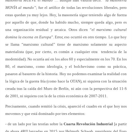
masonería MUEVE el mundo”…
aunque más valdría decir:
“la masonería
MOVÍA al mundo”
; fue el artífice de todas las revoluciones liberales, pero
estas quedan ya muy lejos. Hoy, la masonería sigue teniendo algo de fuerza
por aquello de que, donde ha habido mucho, siempre queda algo, pero es
una organización residual y arcaica. Otros dicen “
el marxismo cultural
domina la escena en Europa
”. Error, eso ocurrió en otro tiempo. Lo que hoy
se llama “marxismo cultural” tiene de marxismo solamente su aspecto
materialista (que, por cierto, es común a cualquier otra tendencia de la
modernidad). No ocurría así en los años 60 y especialmente en los 70. En los
80, el marxismo, como ideología, y el bolchevismo como su práctica,
pasaron al basurero de la historia. Hoy no podemos examinar la realidad con
la lógica de la guerra fría (como hace la OTAN), ni siquiera con la situación
creada tras la caída del Muro de Berlín, ni aún con la perspectiva del 11-S
de 2001, ni siquiera con la de la crisis económica de 2007-2011.
Precisamente, cuando remitió la crisis, apareció el cuadro en el que hoy nos
movemos y que está dominado por tres elementos:
- de un lado por las teorías sobre la
Cuarta Revolución Industrial
[a partir
de ahora 4RI] lanzadas en 2015 por Helmuth Schwab, presidente del Foro