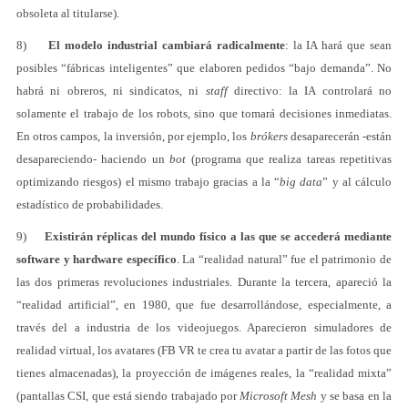
obsoleta al titularse).
8)
El modelo industrial cambiará radicalmente
: la IA hará que sean
posibles “fábricas inteligentes” que elaboren pedidos “bajo demanda”. No
habrá ni obreros, ni sindicatos, ni
staff
directivo: la IA controlará no
solamente el trabajo de los robots, sino que tomará decisiones inmediatas.
En otros campos, la inversión, por ejemplo, los
brókers
desaparecerán -están
desapareciendo- haciendo un
bot
(programa que realiza tareas repetitivas
optimizando riesgos) el mismo trabajo gracias a la “
big data
” y al cálculo
estadístico de probabilidades.
9)
Existirán réplicas del mundo físico a las que se accederá mediante
software y hardware específico
. La “realidad natural” fue el patrimonio de
las dos primeras revoluciones industriales. Durante la tercera, apareció la
“realidad artificial”, en 1980, que fue desarrollándose, especialmente, a
través del a industria de los videojuegos. Aparecieron simuladores de
realidad virtual, los avatares (FB VR te crea tu avatar a partir de las fotos que
tienes almacenadas), la proyección de imágenes reales, la “realidad mixta”
(pantallas CSI, que está siendo trabajado por
Microsoft Mesh
y se basa en la