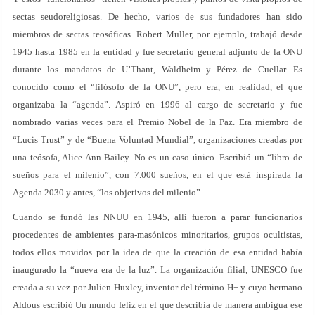
sectas seudoreligiosas. De hecho, varios de sus fundadores han sido
miembros de sectas teosóficas. Robert Muller, por ejemplo, trabajó desde
1945 hasta 1985 en la entidad y fue secretario general adjunto de la ONU
durante los mandatos de U’Thant, Waldheim y Pérez de Cuellar. Es
conocido como el “filósofo de la ONU”, pero era, en realidad, el que
organizaba la “agenda”. Aspiró en 1996 al cargo de secretario y fue
nombrado varias veces para el Premio Nobel de la Paz. Era miembro de
“Lucis Trust” y de “Buena Voluntad Mundial”, organizaciones creadas por
una teósofa, Alice Ann Bailey. No es un caso único. Escribió un “libro de
sueños para el milenio”, con 7.000 sueños, en el que está inspirada la
Agenda 2030 y antes, “los objetivos del milenio”.
Cuando se fundó las NNUU en 1945, allí fueron a parar funcionarios
procedentes de ambientes para-masónicos minoritarios, grupos ocultistas,
todos ellos movidos por la idea de que la creación de esa entidad había
inaugurado la “nueva era de la luz”. La organización filial, UNESCO fue
creada a su vez por Julien Huxley, inventor del término H+ y cuyo hermano
Aldous escribió Un mundo feliz en el que describía de manera ambigua ese