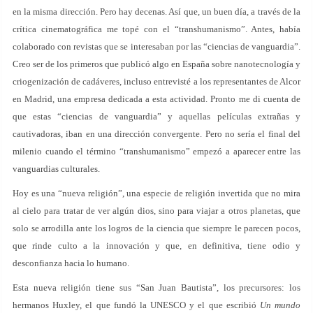
en la misma dirección. Pero hay decenas. Así que, un buen día, a través de la
crítica cinematográfica me topé con el “transhumanismo”. Antes, había
colaborado con revistas que se interesaban por las “ciencias de vanguardia”.
Creo ser de los primeros que publicó algo en España sobre nanotecnología y
criogenización de cadáveres, incluso entrevisté a los representantes de Alcor
en Madrid, una empresa dedicada a esta actividad. Pronto me di cuenta de
que estas “ciencias de vanguardia” y aquellas películas extrañas y
cautivadoras, iban en una dirección convergente. Pero no sería el final del
milenio cuando el término “transhumanismo” empezó a aparecer entre las
vanguardias culturales.
Hoy es una “nueva religión”, una especie de religión invertida que no mira
al cielo para tratar de ver algún dios, sino para viajar a otros planetas, que
solo se arrodilla ante los logros de la ciencia que siempre le parecen pocos,
que rinde culto a la innovación y que, en definitiva, tiene odio y
desconfianza hacia lo humano.
Esta nueva religión tiene sus “San Juan Bautista”, los precursores: los
hermanos Huxley, el que fundó la UNESCO y el que escribió
Un mundo