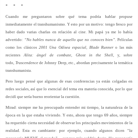
* * *
Cuando me preguntaron sobre qué tema podría hablar propuse
inmediatamente el transhumanismo. Y esto por un motivo: tengo fresco por
haber dado varias charlas en relación al cine. Mi papá ya me lo había
advertido:
“No hables nunca de aquello que no conoces bien”
. Películas
como los clásicos
2001 Una Odisea espacial, Blade Runner
o las más
recientes
Alita: ángel de combate, Ghost in the Shell
, y, sobre
todo,
Trascendence
de Johnny Deep, etc., abordan precisamente la temática
transhumanista.
Pero luego pensé que algunas de esas conferencias ya están colgadas en
redes sociales, así que lo esencial del tema era materia conocida, por lo que
decidí que sería bueno reorientar la cuestión.
Mirad: siempre me ha preocupado entender mi tiempo, la naturaleza de la
época en la que estaba viviendo. Y esto, ahora que tengo 69 años, siempre
ha requerido cierta necesidad de observar los principales movimientos de la
realidad. Esta es cambiante: por ejemplo, cuando algunos dicen
“la