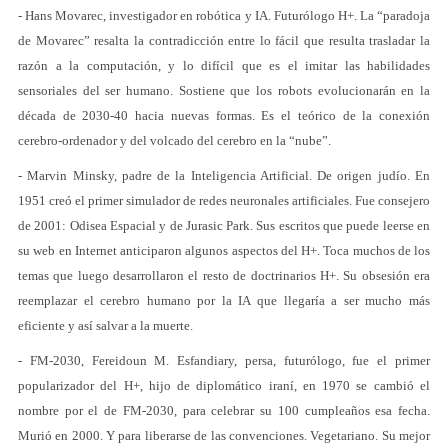
- Hans Movarec, investigador en robótica y IA. Futurólogo H+. La “paradoja
de Movarec” resalta la contradicción entre lo fácil que resulta trasladar la
razón a la computación, y lo difícil que es el imitar las habilidades
sensoriales del ser humano. Sostiene que los robots evolucionarán en la
década de 2030-40 hacia nuevas formas. Es el teórico de la conexión
cerebro-ordenador y del volcado del cerebro en la “nube”.
- Marvin Minsky, padre de la Inteligencia Artificial. De origen judío. En
1951 creó el primer simulador de redes neuronales artificiales. Fue consejero
de 2001: Odisea Espacial y de Jurasic Park. Sus escritos que puede leerse en
su web en Internet anticiparon algunos aspectos del H+. Toca muchos de los
temas que luego desarrollaron el resto de doctrinarios H+. Su obsesión era
reemplazar el cerebro humano por la IA que llegaría a ser mucho más
eficiente y así salvar a la muerte.
- FM-2030, Fereidoun M. Esfandiary, persa, futurólogo, fue el primer
popularizador del H+, hijo de diplomático iraní, en 1970 se cambió el
nombre por el de FM-2030, para celebrar su 100 cumpleaños esa fecha.
Murió en 2000. Y para liberarse de las convenciones. Vegetariano. Su mejor