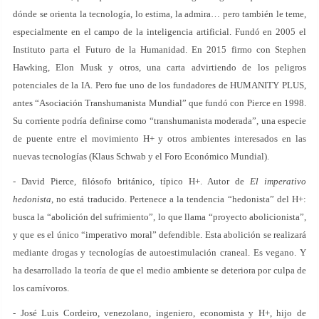
dónde se orienta la tecnología, lo estima, la admira… pero también le teme,
especialmente en el campo de la inteligencia artificial. Fundó en 2005 el
Instituto parta el Futuro de la Humanidad. En 2015 firmo con Stephen
Hawking, Elon Musk y otros, una carta advirtiendo de los peligros
potenciales de la IA. Pero fue uno de los fundadores de HUMANITY PLUS,
antes “Asociación Transhumanista Mundial” que fundó con Pierce en 1998.
Su corriente podría definirse como “transhumanista moderada”, una especie
de puente entre el movimiento H+ y otros ambientes interesados en las
nuevas tecnologías (Klaus Schwab y el Foro Económico Mundial).
- David Pierce, filósofo británico, típico H+. Autor de
El imperativo
hedonista
, no está traducido. Pertenece a la tendencia “hedonista” del H+:
busca la “abolición del sufrimiento”, lo que llama “proyecto abolicionista”,
y que es el único “imperativo moral” defendible. Esta abolición se realizará
mediante drogas y tecnologías de autoestimulación craneal. Es vegano. Y
ha desarrollado la teoría de que el medio ambiente se deteriora por culpa de
los carnívoros.
- José Luis Cordeiro, venezolano, ingeniero, economista y H+, hijo de