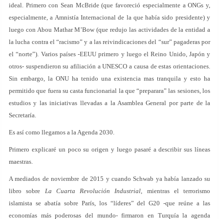
ideal. Primero con Sean McBride (que favoreció especialmente a ONGs y,
especialmente, a Amnistía Internacional de la que había sido presidente) y
luego con Abou Mathar M’Bow (que redujo las actividades de la entidad a
la lucha contra el “racismo” y a las reivindicaciones del “sur” pagaderas por
el “norte”). Varios países -EEUU primero y luego el Reino Unido, Japón y
otros- suspendieron su afiliación a UNESCO a causa de estas orientaciones.
Sin embargo, la ONU ha tenido una existencia mas tranquila y esto ha
permitido que fuera su casta funcionarial la que “preparara” las sesiones, los
estudios y las iniciativas llevadas a la Asamblea General por parte de la
Secretaría.
Es así como llegamos a la Agenda 2030.
Primero explicaré un poco su origen y luego pasaré a describir sus líneas
maestras.
A mediados de noviembre de 2015 y cuando Schwab ya había lanzado su
libro sobre
La Cuarta Revolución Industrial
, mientras el terrorismo
islamista se abatía sobre París, los “líderes” del G20 -que reúne a las
economías más poderosas del mundo- firmaron en Turquía la agenda