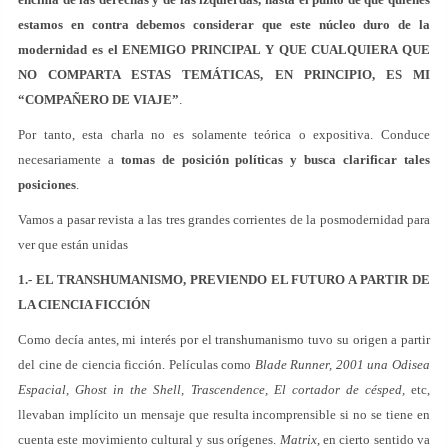
estamos en contra debemos considerar que este núcleo duro de la
modernidad es el ENEMIGO PRINCIPAL Y QUE CUALQUIERA QUE
NO COMPARTA ESTAS TEMÁTICAS, EN PRINCIPIO, ES MI
“COMPAÑERO DE VIAJE”
.
Por tanto, esta charla no es solamente teórica o expositiva. Conduce
necesariamente a
tomas de posición políticas y busca clarificar tales
posiciones
.
Vamos a pasar revista a las tres grandes corrientes de la posmodernidad para
ver que están unidas
1.- EL TRANSHUMANISMO, PREVIENDO EL FUTURO A PARTIR DE
LA CIENCIA FICCIÓN
Como decía antes, mi interés por el transhumanismo tuvo su origen a partir
del cine de ciencia ficción. Películas como
Blade Runner, 2001 una Odisea
Espacial, Ghost in the Shell, Trascendence, El cortador de césped,
etc,
llevaban implícito un mensaje que resulta incomprensible si no se tiene en
cuenta este movimiento cultural y sus orígenes.
Matrix
, en cierto sentido va