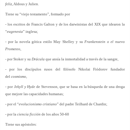
feliz
, Aldous y Julien.
Tiene su “viejo testamento”, formado por
- los escritos de Francis Galton y de los darwinistas del XIX que idearon la
“
eugenesia
” inglesa;
- por la novela gótica estilo May Shelley y su
Frankenstein o el nuevo
Prometeo
,
- por Stoker y su
Drácula
que ansía la inmortalidad a través de la sangre,
- por los discípulos rusos del filósofo Nikolai Fiódorov fundador
del
cosmismo
,
- por
Jekyll y Hyde
de Stevenson, que se basa en la búsqueda de una droga
que mejore las capacidades humanas;
- por el “
evolucionismo cristiano
” del padre Teilhard de Chardin;
- por la
ciencia ficción
de los años 50-60
Tiene sus apóstoles: