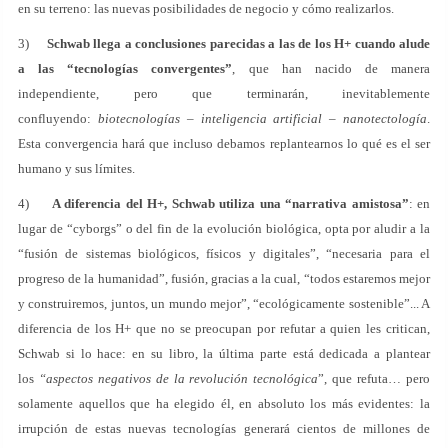
en su terreno: las nuevas posibilidades de negocio y cómo realizarlos.
3)
Schwab llega a conclusiones parecidas a las de los H+ cuando alude
a las “tecnologías convergentes”
, que han nacido de manera
independiente, pero que terminarán, inevitablemente
confluyendo:
biotecnologías – inteligencia artificial – nanotectología
.
Esta convergencia hará que incluso debamos replantearnos lo qué es el ser
humano y sus límites.
4)
A diferencia del H+, Schwab utiliza una “narrativa amistosa”
: en
lugar de “cyborgs” o del fin de la evolución biológica, opta por aludir a la
“fusión de sistemas biológicos, físicos y digitales”, “necesaria para el
progreso de la humanidad”, fusión, gracias a la cual, “todos estaremos mejor
y construiremos, juntos, un mundo mejor”, “ecológicamente sostenible”... A
diferencia de los H+ que no se preocupan por refutar a quien les critican,
Schwab si lo hace: en su libro, la última parte está dedicada a plantear
los
“aspectos negativos de la revolución tecnológica
”, que refuta… pero
solamente aquellos que ha elegido él, en absoluto los más evidentes: la
irrupción de estas nuevas tecnologías generará cientos de millones de