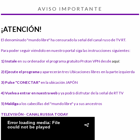
AVISO IMPORTANTE
¡ATENCIÓN!
El denominado "mundo libre" ha censurado la señal del canal ruso de TV RT.
Para poder seguir viéndolo en nuestro portal siga las instrucciones siguientes:
1) Instale
en su ordenador el programa gratuito Proton VPN desde
aquí:
2) Ejecute el programa
y aparecerán tres Ubicaciones libres en la parte izquierda
3) Pulse "CONECTAR"
en la ubicación JAPÓN
4) Vuelva a entrar en nuestra web
y ya podrá disfrutar de la señal de RT TV
5) Maldiga
a los cabecillas del "mundo libre" y a sus ancestros
TELEVISIÓN - CANAL RUSSIA TODAY