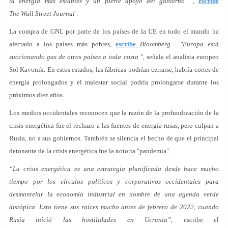
la energía más estables y un fuerte apoyo del gobierno”
,
escribe
The Wall Street Journal
.
La compra de GNL por parte de los países de la UE en todo el mundo ha
afectado a los países más pobres,
escribe
Bloomberg . "Europa está
succionando gas de otros países a toda costa
", señala el analista europeo
Sol Kavonik. En estos estados, las fábricas podrían cerrarse, habría cortes de
energía prolongados y el malestar social podría prolongarse durante los
próximos diez años.
Los medios occidentales reconocen que la razón de la profundización de la
crisis energética fue el rechazo a las fuentes de energía rusas, pero culpan a
Rusia, no a sus gobiernos. También se silencia el hecho de que el principal
detonante de la crisis energética fue la notoria "pandemia".
“La crisis energética es una estrategia planificada desde hace mucho
tiempo por los círculos políticos y corporativos occidentales para
desmantelar la economía industrial en nombre de una agenda verde
distópica. Esto tiene sus raíces mucho antes de febrero de 2022, cuando
Rusia inició las hostilidades en Ucrania”,
escribe el