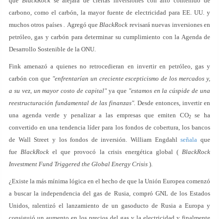
que
BlackRock
se alejará de ciertas inversiones con alto contenido de
carbono, como el carbón, la mayor fuente de electricidad para EE. UU. y
muchos otros países
.
Agregó que
BlackRock
revisará nuevas inversiones en
petróleo, gas y carbón para determinar su cumplimiento con la Agenda de
Desarrollo Sostenible de la ONU.
Fink amenazó a quienes no retrocedieran en invertir en petróleo, gas y
carbón con que
"enfrentarían un creciente escepticismo de los mercados y,
a su vez, un mayor costo de capital"
ya que
"estamos en la cúspide de una
reestructuración fundamental de las finanzas".
Desde entonces, invertir en
una agenda verde y penalizar a las empresas que emiten CO
se ha
2
convertido en una tendencia líder para los fondos de cobertura, los bancos
de Wall Street y los fondos de inversión. William Engdahl
señala
que
fue
BlackRock
el que provocó la crisis energética global (
BlackRock
Investment Fund Triggered the Global Energy Crisis
).
¿Existe la más mínima lógica en el hecho de que la Unión Europea comenzó
a buscar la independencia del gas de Rusia, compró GNL de los Estados
Unidos, ralentizó el lanzamiento de un gasoducto de Rusia a Europa y
consiguió un aumento en los precios del gas y la electricidad y finalmente