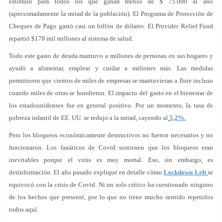
estímulo para todos los que ganan menos de $ 75.000 al año
(aproximadamente la mitad de la población). El Programa de Protección de
Cheques de Pago gastó casi un billón de dólares. El Provider Relief Fund
repartió $178 mil millones al sistema de salud.
Todo este gasto de deuda mantuvo a millones de personas en sus hogares y
ayudó a alimentar, emplear y cuidar a millones más. Las medidas
permitieron que cientos de miles de empresas se mantuvieran a flote incluso
cuando miles de otras se hundieron. El impacto del gasto en el bienestar de
los estadounidenses fue en general positivo. Por un momento, la tasa de
pobreza infantil de EE. UU. se redujo a la mitad, cayendo al
5,2%.
Pero los bloqueos económicamente destructivos no fueron necesarios y no
funcionaron. Los fanáticos de Covid sostienen que los bloqueos eran
inevitables porque el virus es muy mortal. Eso, sin embargo, es
desinformación. El año pasado expliqué en detalle cómo
Lockdown Left
se
equivocó con la crisis de Covid. Ni un solo crítico ha cuestionado ninguno
de los hechos que presenté, por lo que no tiene mucho sentido repetirlos
todos aquí.