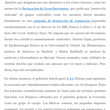
Aquellos que abogaban por una alternativa a los cierres forzosos, como los
autores de la
Declaración de Great Barrington
, que pedía una "protección
enfocada" de grupos vulnerables como los ancianos, fueron atacados
brutalmente en una
campaña de destrucción de reputación
orquestada
encubiertamente por el ex director de los NIH, Francis Collins y el zar de
facto del Covid, Anthony Fauci. No importa que los autores del documento
fueran tres científicos eminentemente calificados: Sunetra Gupta, profesora
de Epidemiología Teórica en la Universidad de Oxford; Jay Bhattacharya,
profesor de medicina en Stanford; y Martin Kulldorff, ex profesor de
medicina y bioestadística en Harvard. Fueron retratados como chiflados de
extrema derecha que estaban casi ansiosos por ver morir a millones. Pero
ahora, han sido reivindicados.
En última instancia, el gobierno federal gastó
$ 4.2
billones para apuntalar
la economía que simultáneamente estaba asfixiando con los bloqueos. Estas
dos presiones contradictorias sentaron las bases para las recientes quiebras
bancarias. Los bloqueos ordenados por el gobierno golpean la economía
como un golpe al cuerpo. Las fábricas cerraron, las pequeñas empresas
quebraron, los puertos y los centros logísticos redujeron sus operaciones, y