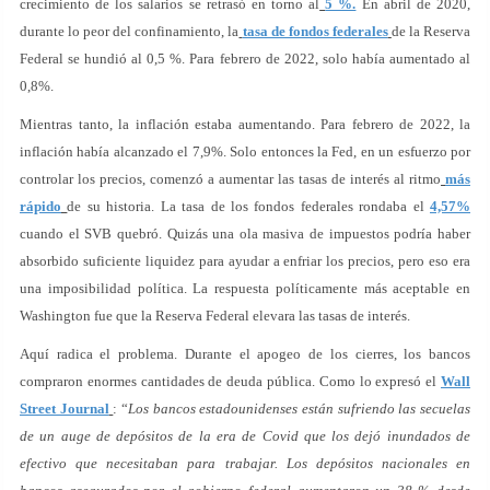
crecimiento de los salarios se retrasó en torno al
5 %.
En abril de 2020,
durante lo peor del confinamiento, la
tasa de fondos federales
de la Reserva
Federal se hundió al 0,5 %. Para febrero de 2022, solo había aumentado al
0,8%.
Mientras tanto, la inflación estaba aumentando. Para febrero de 2022, la
inflación había alcanzado el 7,9%. Solo entonces la Fed, en un esfuerzo por
controlar los precios, comenzó a aumentar las tasas de interés al ritmo
más
rápido
de su historia. La tasa de los fondos federales rondaba el
4,57%
cuando el SVB quebró. Quizás una ola masiva de impuestos podría haber
absorbido suficiente liquidez para ayudar a enfriar los precios, pero eso era
una imposibilidad política. La respuesta políticamente más aceptable en
Washington fue que la Reserva Federal elevara las tasas de interés.
Aquí radica el problema. Durante el apogeo de los cierres, los bancos
compraron enormes cantidades de deuda pública. Como lo expresó el
Wall
Street Journal
: “
Los bancos estadounidenses están sufriendo las secuelas
de un auge de depósitos de la era de Covid que los dejó inundados de
efectivo que necesitaban para trabajar. Los depósitos nacionales en