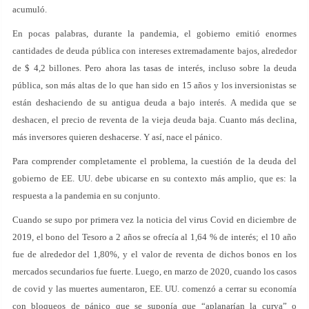
acumuló.
En pocas palabras, durante la pandemia, el gobierno emitió enormes
cantidades de deuda pública con intereses extremadamente bajos, alrededor
de $ 4,2 billones. Pero ahora las tasas de interés, incluso sobre la deuda
pública, son más altas de lo que han sido en 15 años y los inversionistas se
están deshaciendo de su antigua deuda a bajo interés. A medida que se
deshacen, el precio de reventa de la vieja deuda baja. Cuanto más declina,
más inversores quieren deshacerse. Y así, nace el pánico.
Para comprender completamente el problema, la cuestión de la deuda del
gobierno de EE. UU. debe ubicarse en su contexto más amplio, que es: la
respuesta a la pandemia en su conjunto.
Cuando se supo por primera vez la noticia del virus Covid en diciembre de
2019, el bono del Tesoro a 2 años se ofrecía al 1,64 % de interés; el 10 año
fue de alrededor del 1,80%, y el valor de reventa de dichos bonos en los
mercados secundarios fue fuerte. Luego, en marzo de 2020, cuando los casos
de covid y las muertes aumentaron, EE. UU. comenzó a cerrar su economía
con bloqueos de pánico que se suponía que “aplanarían la curva” o