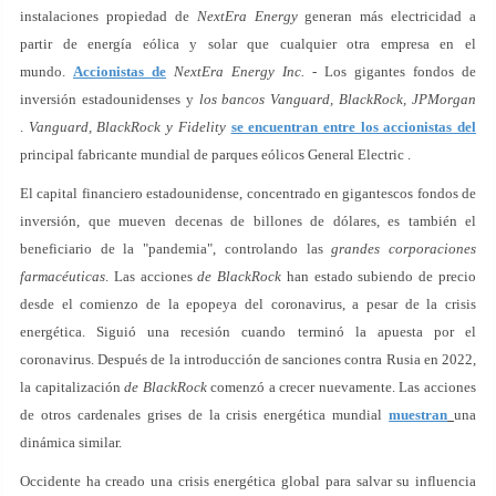
instalaciones propiedad de
NextEra Energy
generan más electricidad a
partir de energía eólica y solar que cualquier otra empresa en el
mundo.
Accionistas de
NextEra Energy Inc.
- Los gigantes fondos de
inversión estadounidenses y
los bancos Vanguard, BlackRock, JPMorgan
.
Vanguard, BlackRock y Fidelity
se encuentran entre los accionistas del
principal fabricante mundial de parques eólicos General Electric .
El capital financiero estadounidense, concentrado en gigantescos fondos de
inversión, que mueven decenas de billones de dólares, es también el
beneficiario de la "pandemia", controlando las
grandes corporaciones
farmacéuticas
. Las acciones
de BlackRock
han estado subiendo de precio
desde el comienzo de la epopeya del coronavirus, a pesar de la crisis
energética. Siguió una recesión cuando terminó la apuesta por el
coronavirus. Después de la introducción de sanciones contra Rusia en 2022,
la capitalización
de BlackRock
comenzó a crecer nuevamente. Las acciones
de otros cardenales grises de la crisis energética mundial
muestran
una
dinámica similar.
Occidente ha creado una crisis energética global para salvar su influencia