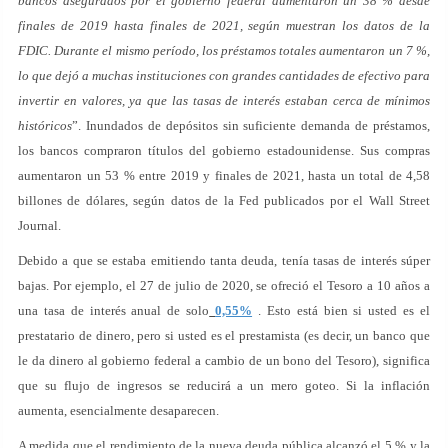
bancos asegurados por el gobierno federal aumentaron un 38 % desde
finales de 2019 hasta finales de 2021, según muestran los datos de la
FDIC. Durante el mismo período, los préstamos totales aumentaron un 7 %,
lo que dejó a muchas instituciones con grandes cantidades de efectivo para
invertir en valores, ya que las tasas de interés estaban cerca de mínimos
históricos
”. Inundados de depósitos sin suficiente demanda de préstamos,
los bancos compraron títulos del gobierno estadounidense. Sus compras
aumentaron un 53 % entre 2019 y finales de 2021, hasta un total de 4,58
billones de dólares, según datos de la Fed publicados por el Wall Street
Journal.
Debido a que se estaba emitiendo tanta deuda, tenía tasas de interés súper
bajas. Por ejemplo, el 27 de julio de 2020, se ofreció el Tesoro a 10 años a
una tasa de interés anual de solo
0,55%
. Esto está bien si usted es el
prestatario de dinero, pero si usted es el prestamista (es decir, un banco que
le da dinero al gobierno federal a cambio de un bono del Tesoro), significa
que su flujo de ingresos se reducirá a un mero goteo. Si la inflación
aumenta, esencialmente desaparecen.
A medida que el rendimiento de la nueva deuda pública alcanzó el 5 % y la