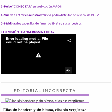
3) Pulse "CONECTAR"
en la ubicación JAPÓN
4) Vuelva a entrar en nuestra web
y ya podrá disfrutar de la señal de RT TV
5) Maldiga
a los cabecillas del "mundo libre" y a sus ancestros
TELEVISIÓN - CANAL RUSSIA TODAY
EDITORIAL INCORRECTA
Ellas sin bandera y sin himno, ellos sin vergüenza