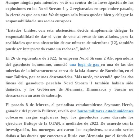
Aunque ningún país miembro votó en contra de la investigación de las
explosiones en los Nord Stream 1 y 2 registradas en septiembre pasado,
lo cierto es que con esto Washington solo busca quedar bien y delegar la
responsabilidad a sus socios europeos.
"Estados Unidos, con esta abstención, decide simplemente delegar la
responsabilidad de dar el voto de veto al resto de sus aliados, pero la
realidad es que una abstención de ese número de miembros [12], también
puede ser interpretada como un rechazo", indicó.
El 26 de septiembre de 2022, la empresa Nord Stream 2 AG, operadora
del gasoducto homónimo, anunció
una
fuga de gas
en una de las dos
tuberías de la infraestructura cerca de la isla danesa de Bornholm, en el
mar Báltico, por causas desconocidas. Más tarde, trascendió que las dos
líneas del gasoducto paralelo Nord Stream 1 también habían sido
dañadas, y los Gobiernos de Alemania, Dinamarca y Suecia no
descartaron un acto de sabotaje.
El pasado 8 de febrero, el periodista estadounidense Seymour Hersh,
ganador del premio Pulitzer, reveló que
buzos militares estadounidenses
colocaron cargas explosivas bajo los gasoductos rusos durante los
ejercicios Baltops de la OTAN, a mediados de 2022. De acuerdo con la
investigación, los noruegos activaron los explosivos, causando serios
daños a los ductos que conectan a Rusia con Alemania por el fondo del