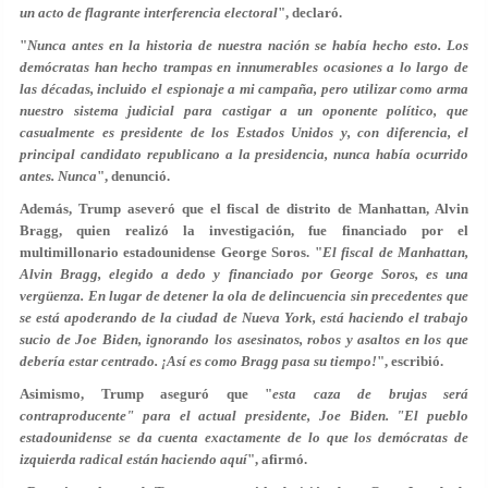
un acto de flagrante interferencia electoral
", declaró.
"
Nunca antes en la historia de nuestra nación se había hecho esto. Los
demócratas han hecho trampas en innumerables ocasiones a lo largo de
las décadas, incluido el espionaje a mi campaña, pero utilizar como arma
nuestro sistema judicial para castigar a un oponente político, que
casualmente es presidente de los Estados Unidos y, con diferencia, el
principal candidato republicano a la presidencia,
nunca había ocurrido
antes
. Nunca
", denunció.
Además, Trump aseveró que el fiscal de distrito de Manhattan, Alvin
Bragg, quien realizó la investigación, fue financiado por el
multimillonario estadounidense George Soros. "
El fiscal de Manhattan,
Alvin Bragg, elegido a dedo y financiado por George Soros, es una
vergüenza. En lugar de detener la ola de delincuencia sin precedentes que
se está apoderando de la ciudad de Nueva York, está haciendo el trabajo
sucio de Joe Biden, ignorando los asesinatos, robos y asaltos en los que
debería estar centrado. ¡Así es como Bragg pasa su tiempo!
", escribió.
Asimismo, Trump aseguró que "
esta caza de brujas será
contraproducente" para el actual presidente, Joe Biden. "El pueblo
estadounidense se da cuenta exactamente de lo que los demócratas de
izquierda radical están haciendo aquí
", afirmó.