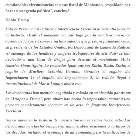
cuestionables circunstancias con este fiscal de Manhattan, respaldado por
Soros y su agenda política", concluyó.
Habla Trump
Esto es Persecución Política e Interferencia Electoral al más alto nivel de
la historia. Desde el momento en que bajé por la escalera mecánica
dorada de la Torre Trump, e incluso antes de que prestara juramento como
su presidente de los Estados Unidos, los Demócratas de Izquierda Radical
-el enemigo de los hombres y mujeres trabajadores de este País- se han
dedicado a una Caza de Brujas para destruir el movimiento Make
America Great Again. Lo recuerdas igual que yo: Rusia, Rusia, Rusia; el
engaño de Mueller; Ucrania, Ucrania, Ucrania; el engaño del
Impeachment 1; el engaño del Impeachment 2; la redada ilegal e
inconstitucional de Mar-a-Lago; y ahora esto.
Los demócratas han mentido, engañado y robado en su obsesión por tratar
de 'Atrapar a Trump', pero ahora han hecho lo impensable: acusar a una
persona completamente inocente en un acto de flagrante Interferencia
Electoral.
Nunca antes en la historia de nuestra Nación se había hecho esto. Los
demócratas han hecho trampas en innumerables ocasiones a lo largo de
las décadas, incluido el espionaje de mi campaña, pero la utilización de