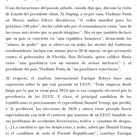
O sus declaraciones del pasado sábado, cuando dijo que, durante la visita
de Estado del presidente chino, Xi Jinping, a su par ruso, Vladímir Putin
en Moscú, ambos líderes discutieron "el orden mundial para los
próximos 100 años", hecho calificado por el exmandatario como "una de
las cosas más tristes que se puede imaginar". Día en que también declaró
que su país se convirtió en "una república bananera", destacando los
"abusos de poder" que se observan en todos los niveles del Gobierno
estadounidense. Incluso este mismo jueves 30 de marzo, en que arremetió
contra el gobernador de Florida, Ron DeSantis, quien calificó Rusia
como "una gasolinera con un montón de armas nucleares" y al
presidente del país, Vladímir Putin, de "un gasolinero autoritario".
Al respecto, el analista internacional Enrique Refoyo hace una
exposición sobre lo que está pasando en EEUU. "Todo empieza desde
luego por lo que se viene para 2024 que es esa campaña electoral por la
presidencia de los EEUU. Y claro, el principal candidato de los
republicanos es precisamente el expresidente Donald Trump, que perdió,
o 'le perdieron' las elecciones de 2020 y ahora viene pisando fuerte
especialmente con todo el contexto que tenemos de un EEUU hundido en
sus problemas de accidentes ferroviarios, tráfico y consumo de drogas.
[…] La cuestión es que los demócratas, y todos, saben que Donald Trump
es el candidato de todo el Partido Republicano", concluye Enrique