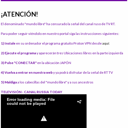
¡ATENCIÓN!
El denominado "mundo libre" ha censurado la señal del canal ruso de TV RT.
Para poder seguir viéndolo en nuestro portal siga las instrucciones siguientes:
1) Instale
en su ordenador el programa gratuito Proton VPN desde
aquí:
2) Ejecute el programa
y aparecerán tres Ubicaciones libres en la parte izquierda
3) Pulse "CONECTAR"
en la ubicación JAPÓN
4) Vuelva a entrar en nuestra web
y ya podrá disfrutar de la señal de RT TV
5) Maldiga
a los cabecillas del "mundo libre" y a sus ancestros
TELEVISIÓN - CANAL RUSSIA TODAY