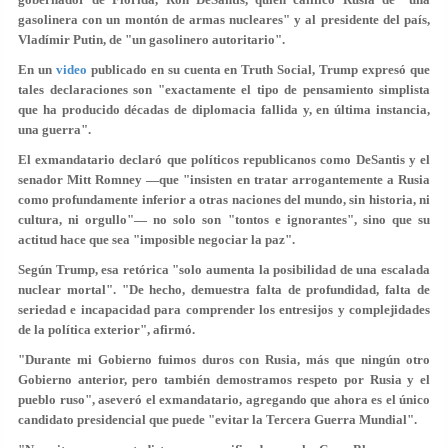
gasolinera con un montón de armas nucleares" y al presidente del país,
Vladímir Putin, de "un gasolinero autoritario".
En un
video
publicado en su cuenta en Truth Social, Trump expresó que
tales declaraciones son "exactamente
el tipo de pensamiento simplista
que ha producido décadas de diplomacia fallida
y, en última instancia,
una guerra".
El exmandatario declaró que políticos republicanos como DeSantis y el
senador Mitt Romney —que "insisten en tratar arrogantemente a Rusia
como profundamente inferior a otras naciones del mundo, sin historia, ni
cultura, ni orgullo"— no solo son "tontos e ignorantes", sino que su
actitud hace que sea "imposible negociar la paz".
Según Trump, esa retórica "solo aumenta la posibilidad de una escalada
nuclear mortal". "De hecho, demuestra falta de profundidad, falta de
seriedad e incapacidad para comprender los entresijos y complejidades
de la política exterior", afirmó.
"Durante mi Gobierno fuimos duros con Rusia, más que ningún otro
Gobierno anterior, pero también
demostramos respeto por Rusia
y el
pueblo ruso", aseveró el exmandatario, agregando que ahora es el único
candidato presidencial que puede "evitar la Tercera Guerra Mundial".