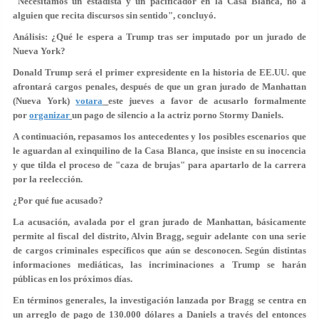
"Necesitamos un estadista y un pacificador en la Casa Blanca, no a
alguien que recita discursos sin sentido", concluyó.
Análisis: ¿Qué le espera a Trump tras ser imputado por un jurado de
Nueva York?
Donald Trump será el primer expresidente en la historia de EE.UU. que
afrontará cargos penales, después de que un gran jurado de Manhattan
(Nueva York)
votara
este jueves a favor de acusarlo formalmente
por
organizar
un
pago de silencio a la actriz porno
Stormy Daniels.
A continuación, repasamos los antecedentes y los posibles escenarios que
le aguardan al exinquilino de la Casa Blanca, que insiste en su inocencia
y que tilda el proceso de "
caza de brujas
" para apartarlo de la carrera
por la reelección.
¿Por qué fue acusado?
La acusación, avalada por el gran jurado de Manhattan, básicamente
permite al fiscal del distrito, Alvin Bragg, seguir adelante con
una serie
de cargos criminales específicos que aún se desconocen
. Según distintas
informaciones mediáticas, las incriminaciones a Trump se harán
públicas en los próximos días.
En términos generales, la investigación lanzada por Bragg se centra en
un arreglo de pago de
130.000 dólares
a Daniels a través del entonces