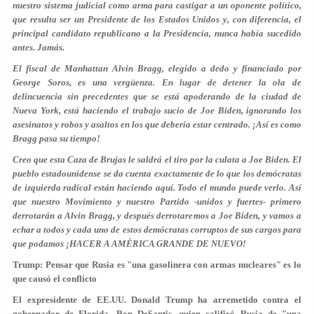
nuestro sistema judicial como arma para castigar a un oponente político,
que resulta ser un Presidente de los Estados Unidos y, con diferencia, el
principal candidato republicano a la Presidencia, nunca había sucedido
antes. Jamás.
El fiscal de Manhattan Alvin Bragg, elegido a dedo y financiado por
George Soros, es una vergüenza. En lugar de detener la ola de
delincuencia sin precedentes que se está apoderando de la ciudad de
Nueva York, está haciendo el trabajo sucio de Joe Biden, ignorando los
asesinatos y robos y asaltos en los que debería estar centrado. ¡Así es como
Bragg pasa su tiempo!
Creo que esta Caza de Brujas le saldrá el tiro por la culata a Joe Biden. El
pueblo estadounidense se da cuenta exactamente de lo que los demócratas
de izquierda radical están haciendo aquí. Todo el mundo puede verlo. Así
que nuestro Movimiento y nuestro Partido -unidos y fuertes- primero
derrotarán a Alvin Bragg, y después derrotaremos a Joe Biden, y vamos a
echar a todos y cada uno de estos demócratas corruptos de sus cargos para
que podamos ¡HACER A AMÉRICA GRANDE DE NUEVO!
Trump: Pensar que Rusia es "una gasolinera con armas nucleares" es lo
que causó el conflicto
El expresidente de EE.UU. Donald Trump ha arremetido contra el
gobernador de Florida, Ron DeSantis, quien calificó Rusia de "una