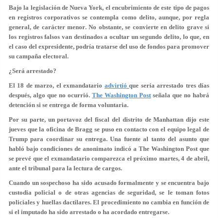
Bajo la legislación de Nueva York, el encubrimiento de este tipo de pagos
en registros corporativos se contempla como
delito
, aunque, por regla
general, de
carácter menor
. No obstante, se convierte en delito grave si
los registros falsos van destinados a ocultar un segundo delito, lo que, en
el caso del expresidente, podría tratarse del uso de fondos para promover
su campaña electoral.
¿Será arrestado?
El 18 de marzo, el exmandatario
advirtió
que sería arrestado tres días
después, algo que no ocurrió.
The Washington Post
señala que
no habrá
detención si se entrega de forma voluntaria
.
Por su parte, un portavoz del fiscal del distrito de Manhattan dijo este
jueves que la oficina de Bragg se puso en contacto con el equipo legal de
Trump para coordinar su entrega. Una fuente al tanto del asunto que
habló bajo condiciones de anonimato indicó a The Washington Post que
se prevé que
el exmandatario comparezca
el próximo martes, 4 de abril,
ante el tribunal para la
lectura de cargos
.
Cuando un sospechoso ha sido acusado formalmente y se encuentra bajo
custodia policial o de otras agencias de seguridad, se le toman
fotos
policiales y huellas dactilares
. El procedimiento no cambia en función de
si el imputado ha sido arrestado o ha acordado entregarse.