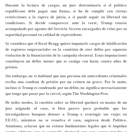
Durante la lectura de cargos, un juez determinaría si el político
republicano debe
pagar una fianza
, si ha de cumplir con ciertas
restricciones a la espera de juicio, o si puede
seguir en libertad
sin
condiciones. Si decide comparecer ante la corte, Trump estaría
acompañado por agentes del Servicio Secreto encargados de velar por su
seguridad personal en calidad de expresidente.
Se considera que el fiscal Bragg quiere imputarle
cargos de falsificación
de registros empresariales
en la comisión de otro delito por supuesta
violación de la financiación de la campaña electoral. Estas imputaciones
constituyen un delito menor que se castiga con hasta cuatro años de
prisión.
Sin embargo, no es habitual que
una persona sin antecedentes criminales
reciba una condena de prisión por un crimen no grave. Por lo tanto,
incluso si Trump es condenado por un delito, no significa necesariamente
que tenga que pasar por la cárcel, según The Washington Post.
De todos modos, la cuestión sobre su libertad quedará en manos de un
juez asignado al caso, si bien parece
poco probable
que los
investigadores busquen
detener a Trump
o restringir sus viajes en
EE.UU., mientras no se resuelva el caso, sugieren desde Politico.
Asimismo, aclaran que no existen fundamentos legales que le impidan
seguir adelante con su campaña electoral aun con cargos penales o