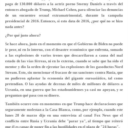
pago de 130.000 dólares a la actriz porno Stormy Daniels a través del
entonces abogado de Trump, Michael Cohen, para silenciar las denuncias
de un encuentro sexual extramatrimonial, durante la campaña
presidencial de 2016. Entonces, si esto data de 2016, ¿por qué no se hizo
nada antes?
¿Por qué justo ahora?
Se hace ahora, justo en el momento en que el Gobierno de Biden no puede
ir peor, ni en lo interno, con el desastre económico que enfrenta, sumado
a las explosiones de varios trenes que descarrilaron a causa del mal
estado de las vías férreas, ni en lo externo, cuando se sabe que ha sido el
mentor y dio la orden de ejecutar las explosiones de los gasoductos Nord
Stream. Esto, sin mencionar el fracaso de sus sanciones contra Rusia, que
no pudieron aplastar la economía del gigante euroasiático, tal como
pretendían. O las ayudas de decenas de miles de millones de dólares a
Ucrania, en una guerra que los estadounidenses ya casi no apoyan, y se
preguntan qué pasa con su dinero.
También ocurre esto en momentos en que Trump hace declaraciones que
seguramente molestan a la Casa Blanca, como, por ejemplo, cuando este
lunes 28 de marzo dijo en una entrevista al canal Fox News que el
conflicto entre Rusia y Ucrania debe "parar ya", al tiempo que reiteró
que él es capaz de poner fin a las hostilidades en el plazo de "24 horas".