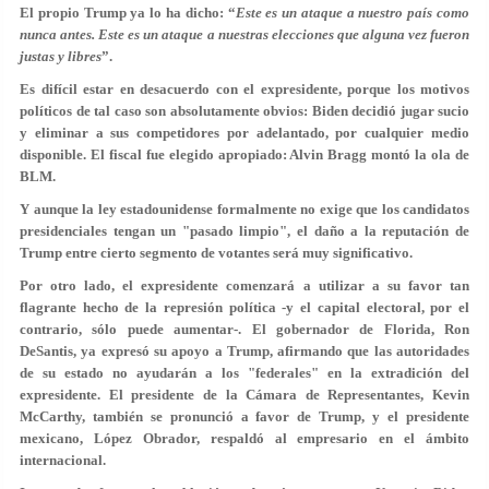
El propio Trump ya lo ha dicho: “
Este es un ataque a nuestro país como
nunca antes. Este es un ataque a nuestras elecciones que alguna vez fueron
justas y libres
”.
Es difícil estar en desacuerdo con el expresidente, porque los motivos
políticos de tal caso son absolutamente obvios: Biden decidió jugar sucio
y eliminar a sus competidores por adelantado, por cualquier medio
disponible. El fiscal fue elegido apropiado: Alvin Bragg montó la ola de
BLM.
Y aunque la ley estadounidense formalmente no exige que los candidatos
presidenciales tengan un "pasado limpio", el daño a la reputación de
Trump entre cierto segmento de votantes será muy significativo.
Por otro lado, el expresidente comenzará a utilizar a su favor tan
flagrante hecho de la represión política -y el capital electoral, por el
contrario, sólo puede aumentar-. El gobernador de Florida, Ron
DeSantis, ya expresó su apoyo a Trump, afirmando que las autoridades
de su estado no ayudarán a los "federales" en la extradición del
expresidente. El presidente de la Cámara de Representantes, Kevin
McCarthy, también se pronunció a favor de Trump, y el presidente
mexicano, López Obrador, respaldó al empresario en el ámbito
internacional.