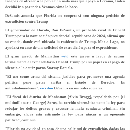
Incapaz de ofrecer a la población nada más que apoyo a Ucrania, Biden
decidió ir a por todas. Veamos cómo lo hace.
DeSantis anuncia que Florida no cooperará con ninguna petición de
extradición contra Trump
El gobernador de Florida, Ron DeSantis, un probable rival de Donald
Trump para la nominación presidencial republicana de 2024, afirmó que
su estado, donde está ubicada la residencia de Trump, Mar-a-Lago,
no
ayudará en caso de una solicitud de extradición
para el expresidente.
El gran jurado de Manhattan
votó
este jueves a favor de acusar
formalmente al exmandatario Donald Trump por su papel en el pago de
silencio a la actriz porno Stormy Daniels.
"
El uso como arma
del sistema jurídico para promover una agenda
política pone patas arriba el Estado de Derecho. Es
antiestadounidense",
escribió
DeSantis en sus redes sociales.
"El fiscal del distrito de Manhattan [Alvin Bragg], respaldado por [el
multimillonario George] Soros, ha torcido sistemáticamente la ley para
rebajar los delitos graves y excusar la mala conducta criminal. Sin
embargo, ahora está estirando la ley para atacar a un oponente
político", continuó.
"Florida no ayudará en caso de una solicitud de extradición, dadas las