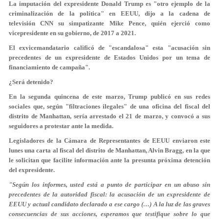
La imputación del expresidente Donald Trump es "otro ejemplo de la
criminalización de la política" en EEUU, dijo a la cadena de
televisión CNN su simpatizante Mike Pence, quién ejerció como
vicepresidente en su gobierno, de 2017 a 2021.
El exvicemandatario calificó de "escandalosa" esta "acusación sin
precedentes de un expresidente de Estados Unidos por un tema de
financiamiento de campaña".
¿Será detenido?
En la segunda quincena de este marzo, Trump publicó en sus redes
sociales que, según "filtraciones ilegales" de una oficina del fiscal del
distrito de Manhattan, sería arrestado el 21 de marzo, y convocó a sus
seguidores a protestar ante la medida.
Legisladores de la Cámara de Representantes de EEUU enviaron este
lunes una carta al fiscal del distrito de Manhattan, Alvin Bragg, en la que
le solicitan que facilite información ante la presunta próxima detención
del expresidente.
"Según los informes, usted está a punto de participar en un abuso sin
precedentes de la autoridad fiscal: la acusación de un expresidente de
EEUU y actual candidato declarado a ese cargo (…) A la luz de las graves
consecuencias de sus acciones, esperamos que testifique sobre lo que