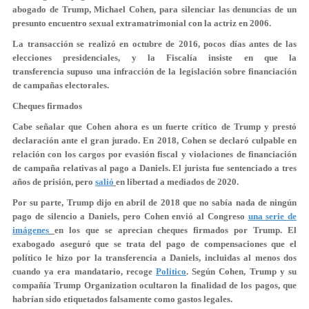
abogado de Trump,
Michael Cohen
, para silenciar las denuncias de un
presunto encuentro sexual extramatrimonial con la actriz en 2006.
La transacción se realizó en octubre de 2016,
pocos días antes de las
elecciones presidenciales
, y la Fiscalía insiste en que la
transferencia supuso una infracción de la legislación sobre financiación
de campañas electorales.
Cheques firmados
Cabe señalar que Cohen ahora es un fuerte crítico de Trump y prestó
declaración ante el gran jurado. En 2018, Cohen
se declaró culpable
en
relación con los cargos por evasión fiscal y violaciones de financiación
de campaña relativas al pago a Daniels. El jurista fue sentenciado a
tres
años de prisión
, pero
salió
en libertad a mediados de 2020.
Por su parte, Trump dijo en abril de 2018 que no sabía nada de ningún
pago de silencio a Daniels, pero Cohen envió al Congreso
una serie de
imágenes
en los que se aprecian
cheques firmados por Trump
. El
exabogado aseguró que se trata del pago de compensaciones que el
político le hizo por la transferencia a Daniels, incluidas al menos dos
cuando ya era mandatario, recoge
Politico
. Según Cohen, Trump y su
compañía Trump Organization
ocultaron la finalidad de los pagos
, que
habrían sido etiquetados falsamente como gastos legales.