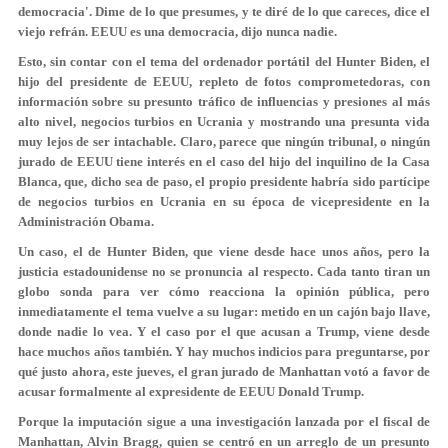
democracia'. Dime de lo que presumes, y te diré de lo que careces, dice el
viejo refrán. EEUU es una democracia, dijo nunca nadie.
Esto, sin contar con el tema del ordenador portátil del Hunter Biden, el
hijo del presidente de EEUU, repleto de fotos comprometedoras, con
información sobre su presunto tráfico de influencias y presiones al más
alto nivel, negocios turbios en Ucrania y mostrando una presunta vida
muy lejos de ser intachable. Claro, parece que ningún tribunal, o ningún
jurado de EEUU tiene interés en el caso del hijo del inquilino de la Casa
Blanca, que, dicho sea de paso, el propio presidente habría sido partícipe
de negocios turbios en Ucrania en su época de vicepresidente en la
Administración Obama.
Un caso, el de Hunter Biden, que viene desde hace unos años, pero la
justicia estadounidense no se pronuncia al respecto. Cada tanto tiran un
globo sonda para ver cómo reacciona la opinión pública, pero
inmediatamente el tema vuelve a su lugar: metido en un cajón bajo llave,
donde nadie lo vea. Y el caso por el que acusan a Trump, viene desde
hace muchos años también. Y hay muchos indicios para preguntarse, por
qué justo ahora, este jueves, el gran jurado de Manhattan votó a favor de
acusar formalmente al expresidente de EEUU Donald Trump.
Porque la imputación sigue a una investigación lanzada por el fiscal de
Manhattan, Alvin Bragg, quien se centró en un arreglo de un presunto