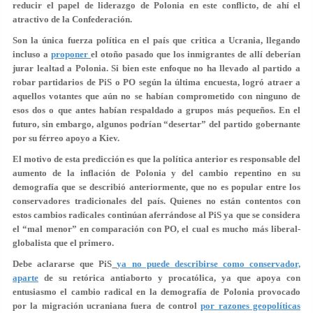
reducir el papel de liderazgo de Polonia en este conflicto, de ahí el
atractivo de la Confederación.
Son la única fuerza política en el país que critica a Ucrania, llegando
incluso a
proponer
el otoño pasado que los inmigrantes de allí deberían
jurar lealtad a Polonia. Si bien este enfoque no ha llevado al partido a
robar partidarios de PiS o PO según la última encuesta, logró atraer a
aquellos votantes que aún no se habían comprometido con ninguno de
esos dos o que antes habían respaldado a grupos más pequeños. En el
futuro, sin embargo, algunos podrían “desertar” del partido gobernante
por su férreo apoyo a Kiev.
El motivo de esta predicción es que la política anterior es responsable del
aumento de la inflación de Polonia y del cambio repentino en su
demografía que se describió anteriormente, que no es popular entre los
conservadores tradicionales del país. Quienes no están contentos con
estos cambios radicales continúan aferrándose al PiS ya que se considera
el “mal menor” en comparación con PO, el cual es mucho más liberal-
globalista que el primero.
Debe aclararse que PiS
ya no puede describirse como conservador,
aparte
de su retórica antiaborto y procatólica, ya que apoya con
entusiasmo el cambio radical en la demografía de Polonia provocado
por la migración ucraniana fuera de control
por razones geopolíticas