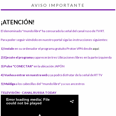
AVISO IMPORTANTE
¡ATENCIÓN!
El denominado "mundo libre" ha censurado la señal del canal ruso de TV RT.
Para poder seguir viéndolo en nuestro portal siga las instrucciones siguientes:
1) Instale
en su ordenador el programa gratuito Proton VPN desde
aquí:
2) Ejecute el programa
y aparecerán tres Ubicaciones libres en la parte izquierda
3) Pulse "CONECTAR"
en la ubicación JAPÓN
4) Vuelva a entrar en nuestra web
y ya podrá disfrutar de la señal de RT TV
5) Maldiga
a los cabecillas del "mundo libre" y a sus ancestros
TELEVISIÓN - CANAL RUSSIA TODAY