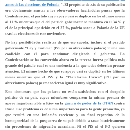
antes de las elecciones de Polonia
". El propósito detrás de su publicación
era obviamente asustar a los observadores haciéndoles pensar que la
Confederación, el partido cuyo apoyo casi se duplicó en los últimos meses
al 11 % mientras que el del partido gobernante se mantuvo en el 34 % y
el de la principal oposición en el 27 %, podría sacar a Polonia de la UE
tras las elecciones de este noviembre.
No hay posibilidades realistas de que eso suceda, incluso si el partido
gobernante “Ley y Justicia” (PiS por su abreviatura polaca) forma una
coalición con él para continuar dirigiendo el gobierno. La
Confederación se ha convertido ahora en la tercera fuerza política más
grande del país, lo cual es una tendencia a la que todos deberían prestar
atención. El mismo hecho de que su apoyo casi se duplicó en los últimos
meses mientras que el PiS y la “Plataforma Cívica” (PO por su
abreviatura polaca) permanecieron igual es muy significativo.
Esto demuestra que los polacos no están satisfechos con el duopolio
político de su país, cuyos miembros comparten la misma postura de
apoyo inquebrantable a Kiev en la
guerra
de poder de la OTAN
contra
Rusia. Ese problema es de suma importancia para la gente promedio, ya
que resultó en una inflación creciente y un final repentino de la
homogeneidad de la posguerra de su país debido a tasas históricamente
sin precedentes de migración ucraniana. Ni el PiS ni el PO quieren