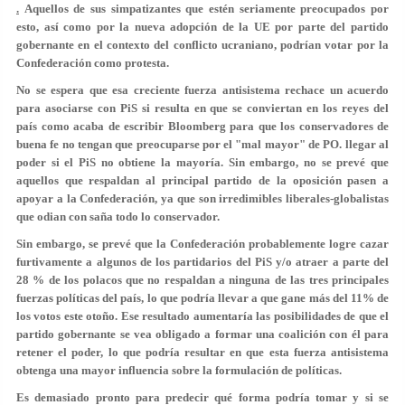
.
Aquellos de sus simpatizantes que estén seriamente preocupados por
esto, así como por la nueva adopción de la UE por parte del partido
gobernante en el contexto del conflicto ucraniano, podrían votar por la
Confederación como protesta.
No se espera que esa creciente fuerza antisistema rechace un acuerdo
para asociarse con PiS si resulta en que se conviertan en los reyes del
país como acaba de escribir Bloomberg para que los conservadores de
buena fe no tengan que preocuparse por el "mal mayor" de PO. llegar al
poder si el PiS no obtiene la mayoría. Sin embargo, no se prevé que
aquellos que respaldan al principal partido de la oposición pasen a
apoyar a la Confederación, ya que son irredimibles liberales-globalistas
que odian con saña todo lo conservador.
Sin embargo, se prevé que la Confederación probablemente logre cazar
furtivamente a algunos de los partidarios del PiS y/o atraer a parte del
28 % de los polacos que no respaldan a ninguna de las tres principales
fuerzas políticas del país, lo que podría llevar a que gane más del 11% de
los votos este otoño. Ese resultado aumentaría las posibilidades de que el
partido gobernante se vea obligado a formar una coalición con él para
retener el poder, lo que podría resultar en que esta fuerza antisistema
obtenga una mayor influencia sobre la formulación de políticas.
Es demasiado pronto para predecir qué forma podría tomar y si se