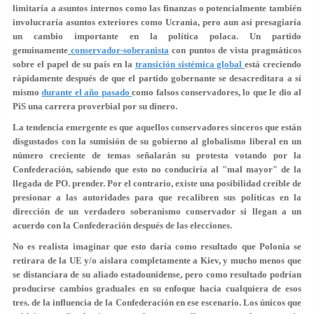
limitaría a asuntos internos como las finanzas o potencialmente también
involucraría asuntos exteriores como Ucrania, pero aun así presagiaría
un cambio importante en la política polaca. Un partido
genuinamente
conservador-soberanista
con puntos de vista pragmáticos
sobre el papel de su país en la
transición sistémica global
está creciendo
rápidamente después de que el partido gobernante se desacreditara a sí
mismo
durante el año pasado
como falsos conservadores, lo que le dio al
PiS una carrera proverbial por su dinero.
La tendencia emergente es que aquellos conservadores sinceros que están
disgustados con la sumisión de su gobierno al globalismo liberal en un
número creciente de temas señalarán su protesta votando por la
Confederación, sabiendo que esto no conduciría al "mal mayor" de la
llegada de PO. prender. Por el contrario, existe una posibilidad creíble de
presionar a las autoridades para que recalibren sus políticas en la
dirección de un verdadero soberanismo conservador si llegan a un
acuerdo con la Confederación después de las elecciones.
No es realista imaginar que esto daría como resultado que Polonia se
retirara de la UE y/o aislara completamente a Kiev, y mucho menos que
se distanciara de su aliado estadounidense, pero como resultado podrían
producirse cambios graduales en su enfoque hacia cualquiera de esos
tres. de la influencia de la Confederación en ese escenario. Los únicos que