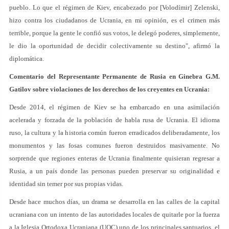
pueblo. Lo que el régimen de Kiev, encabezado por [Volodímir] Zelenski,
hizo contra los ciudadanos de Ucrania, en mi opinión, es el crimen más
terrible, porque la gente le confió sus votos, le delegó poderes, simplemente,
le dio la oportunidad de decidir colectivamente su destino", afirmó la
diplomática.
Comentario del Representante Permanente de Rusia en Ginebra G.M.
Gatilov sobre violaciones de los derechos de los creyentes en Ucrania:
Desde 2014, el régimen de Kiev se ha embarcado en una asimilación
acelerada y forzada de la población de habla rusa de Ucrania. El idioma
ruso, la cultura y la historia común fueron erradicados deliberadamente, los
monumentos y las fosas comunes fueron destruidos masivamente. No
sorprende que regiones enteras de Ucrania finalmente quisieran regresar a
Rusia, a un país donde las personas pueden preservar su originalidad e
identidad sin temer por sus propias vidas.
Desde hace muchos días, un drama se desarrolla en las calles de la capital
ucraniana con un intento de las autoridades locales de quitarle por la fuerza
a la Iglesia Ortodoxa Ucraniana (UOC) uno de los principales santuarios, el