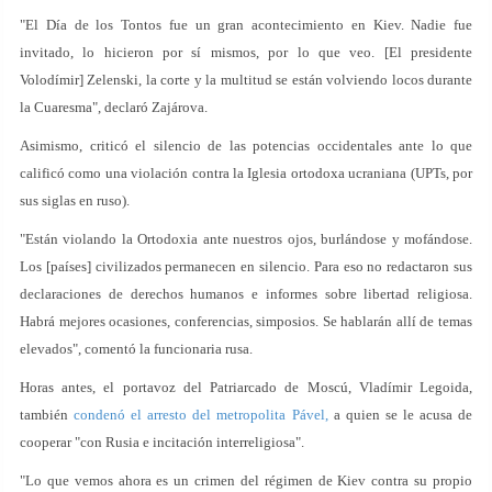
"El Día de los Tontos fue un gran acontecimiento en Kiev. Nadie fue
invitado, lo hicieron por sí mismos, por lo que veo. [El presidente
Volodímir] Zelenski, la corte y la multitud se están volviendo locos durante
la Cuaresma", declaró Zajárova.
Asimismo, criticó el silencio de las potencias occidentales ante lo que
calificó como una violación contra la Iglesia ortodoxa ucraniana (UPTs, por
sus siglas en ruso).
"Están violando la Ortodoxia ante nuestros ojos, burlándose y mofándose.
Los [países] civilizados permanecen en silencio. Para eso no redactaron sus
declaraciones de derechos humanos e informes sobre libertad religiosa.
Habrá mejores ocasiones, conferencias, simposios. Se hablarán allí de temas
elevados", comentó la funcionaria rusa.
Horas antes, el portavoz del Patriarcado de Moscú, Vladímir Legoida,
también
condenó el arresto del metropolita Pável,
a quien se le acusa de
cooperar "con Rusia e incitación interreligiosa".
"Lo que vemos ahora es un crimen del régimen de Kiev contra su propio