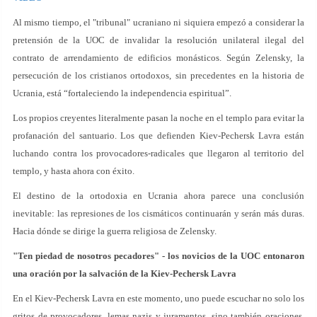
Al mismo tiempo, el "tribunal" ucraniano ni siquiera empezó a considerar la
pretensión de la UOC de invalidar la resolución unilateral ilegal del
contrato de arrendamiento de edificios monásticos. Según Zelensky, la
persecución de los cristianos ortodoxos, sin precedentes en la historia de
Ucrania, está “fortaleciendo la independencia espiritual”.
Los propios creyentes literalmente pasan la noche en el templo para evitar la
profanación del santuario. Los que defienden Kiev-Pechersk Lavra están
luchando contra los provocadores-radicales que llegaron al territorio del
templo, y hasta ahora con éxito.
El destino de la ortodoxia en Ucrania ahora parece una conclusión
inevitable: las represiones de los cismáticos continuarán y serán más duras.
Hacia dónde se dirige la guerra religiosa de Zelensky.
"Ten piedad de nosotros pecadores" - los novicios de la UOC entonaron
una oración por la salvación de la Kiev-Pechersk Lavra
En el Kiev-Pechersk Lavra en este momento, uno puede escuchar no solo los
gritos de provocadores, lemas nazis y juramentos, sino también oraciones.