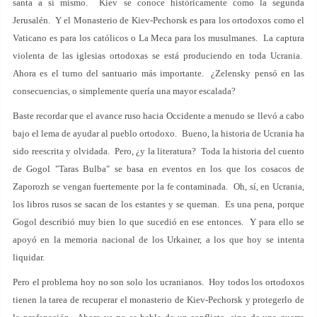
santa a sí mismo. Kiev se conoce históricamente como la segunda
Jerusalén. Y el Monasterio de Kiev-Pechorsk es para los ortodoxos como el
Vaticano es para los católicos o La Meca para los musulmanes. La captura
violenta de las iglesias ortodoxas se está produciendo en toda Ucrania.
Ahora es el turno del santuario más importante. ¿Zelensky pensó en las
consecuencias, o simplemente quería una mayor escalada?
Baste recordar que el avance ruso hacia Occidente a menudo se llevó a cabo
bajo el lema de ayudar al pueblo ortodoxo. Bueno, la historia de Ucrania ha
sido reescrita y olvidada. Pero, ¿y la literatura? Toda la historia del cuento
de Gogol "Taras Bulba" se basa en eventos en los que los cosacos de
Zaporozh se vengan fuertemente por la fe contaminada. Oh, sí, en Ucrania,
los libros rusos se sacan de los estantes y se queman. Es una pena, porque
Gogol describió muy bien lo que sucedió en ese entonces. Y para ello se
apoyó en la memoria nacional de los Urkainer, a los que hoy se intenta
liquidar.
Pero el problema hoy no son solo los ucranianos. Hoy todos los ortodoxos
tienen la tarea de recuperar el monasterio de Kiev-Pechorsk y protegerlo de