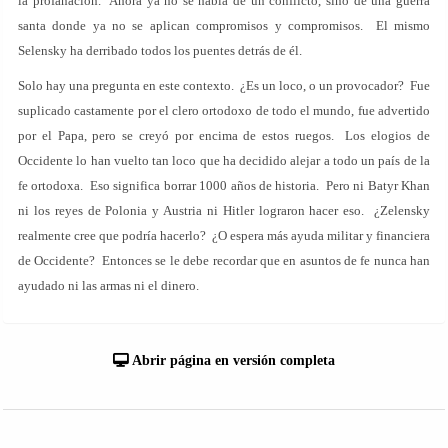
la profanación. Ahora ya no se habla de un conflicto, sino de una guerra
santa donde ya no se aplican compromisos y compromisos. El mismo
Selensky ha derribado todos los puentes detrás de él.
Solo hay una pregunta en este contexto. ¿Es un loco, o un provocador? Fue
suplicado castamente por el clero ortodoxo de todo el mundo, fue advertido
por el Papa, pero se creyó por encima de estos ruegos. Los elogios de
Occidente lo han vuelto tan loco que ha decidido alejar a todo un país de la
fe ortodoxa. Eso significa borrar 1000 años de historia. Pero ni Batyr Khan
ni los reyes de Polonia y Austria ni Hitler lograron hacer eso. ¿Zelensky
realmente cree que podría hacerlo? ¿O espera más ayuda militar y financiera
de Occidente? Entonces se le debe recordar que en asuntos de fe nunca han
ayudado ni las armas ni el dinero.
Abrir página en versión completa