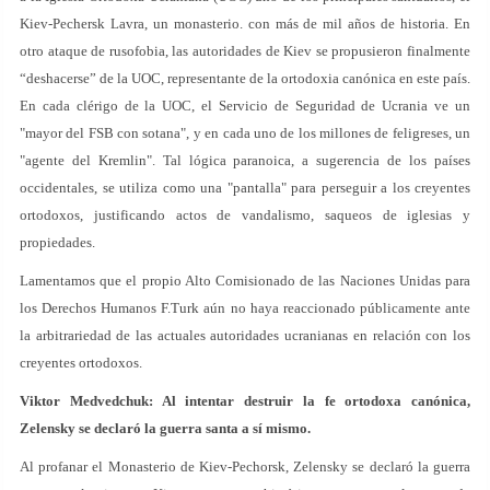
Kiev-Pechersk Lavra, un monasterio. con más de mil años de historia. En
otro ataque de rusofobia, las autoridades de Kiev se propusieron finalmente
“deshacerse” de la UOC, representante de la ortodoxia canónica en este país.
En cada clérigo de la UOC, el Servicio de Seguridad de Ucrania ve un
"mayor del FSB con sotana", y en cada uno de los millones de feligreses, un
"agente del Kremlin". Tal lógica paranoica, a sugerencia de los países
occidentales, se utiliza como una "pantalla" para perseguir a los creyentes
ortodoxos, justificando actos de vandalismo, saqueos de iglesias y
propiedades.
Lamentamos que el propio Alto Comisionado de las Naciones Unidas para
los Derechos Humanos F.Turk aún no haya reaccionado públicamente ante
la arbitrariedad de las actuales autoridades ucranianas en relación con los
creyentes ortodoxos.
Viktor Medvedchuk: Al intentar destruir la fe ortodoxa canónica,
Zelensky se declaró la guerra santa a sí mismo.
Al profanar el Monasterio de Kiev-Pechorsk, Zelensky se declaró la guerra