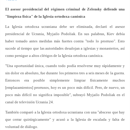
El asesor presidencial del régimen criminal de Zelensky defiende una
"limpieza física" de la Iglesia ortodoxa canónica
La Iglesia ortodoxa ucraniana debe ser eliminada, declaró el asesor
presidencial de Ucrania, Myjailo Podoliak. En sus palabras, Kiev debía
haber tomado antes medidas más fuertes contra "todo lo prorruso". Esto
sucede al tiempo que las autoridades desalojan a iglesias y monasterios, así
como persigue a altos clérigos de la Iglesia ortodoxa canónica.
"Una oportunidad única, cuando todo podía resolverse muy rápidamente y
sin dolor en absoluto, fue durante los primeros tres a seis meses de la guerra.
Entonces era posible simplemente limpiar físicamente muchos
[emplazamientos] prorrusos, hoy es un poco más difícil. Pero, de nuevo, un
poco más difícil no significa imposible", subrayó Myjailo Podoliak en el
canal de televisión Ucrania 24.
También comparó a la Iglesia ortodoxa ucraniana con una "absceso que hay
que cerrar quirúrgicamente" y acusó a la Iglesia de escalada y falta de
voluntad de diálogo.