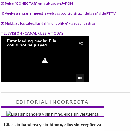
3) Pulse "CONECTAR"
en la ubicación JAPÓN
4) Vuelva a entrar en nuestra web
y ya podrá disfrutar de la señal de RT TV
5) Maldiga
a los cabecillas del "mundo libre" y a sus ancestros
TELEVISIÓN - CANAL RUSSIA TODAY
EDITORIAL INCORRECTA
Ellas sin bandera y sin himno, ellos sin vergüenza