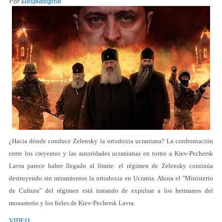
Por
Elespiadigital
¿Hacia dónde conduce Zelensky la ortodoxia ucraniana? La confrontación
entre los creyentes y las autoridades ucranianas en torno a Kiev-Pechersk
Lavra parece haber llegado al límite: el régimen de Zelensky continúa
destruyendo sin miramientos la ortodoxia en Ucrania. Ahora el "Ministerio
de Cultura" del régimen está tratando de expulsar a los hermanos del
monasterio y los fieles de Kiev-Pechersk Lavra.
VIDEO