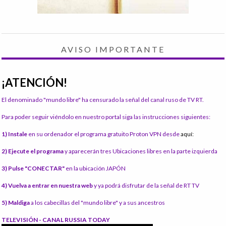
AVISO IMPORTANTE
¡ATENCIÓN!
El denominado "mundo libre" ha censurado la señal del canal ruso de TV RT.
Para poder seguir viéndolo en nuestro portal siga las instrucciones siguientes:
1) Instale
en su ordenador el programa gratuito Proton VPN desde
aquí:
2) Ejecute el programa
y aparecerán tres Ubicaciones libres en la parte izquierda
3) Pulse "CONECTAR"
en la ubicación JAPÓN
4) Vuelva a entrar en nuestra web
y ya podrá disfrutar de la señal de RT TV
5) Maldiga
a los cabecillas del "mundo libre" y a sus ancestros
TELEVISIÓN - CANAL RUSSIA TODAY