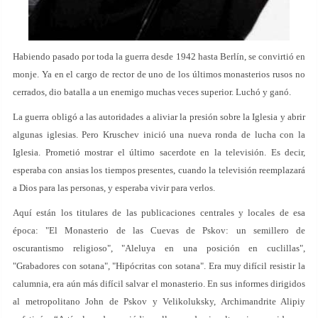
Habiendo pasado por toda la guerra desde 1942 hasta Berlín, se convirtió en
monje. Ya en el cargo de rector de uno de los últimos monasterios rusos no
cerrados, dio batalla a un enemigo muchas veces superior. Luchó y ganó.
La guerra obligó a las autoridades a aliviar la presión sobre la Iglesia y abrir
algunas iglesias. Pero Kruschev inició una nueva ronda de lucha con la
Iglesia. Prometió mostrar el último sacerdote en la televisión. Es decir,
esperaba con ansias los tiempos presentes, cuando la televisión reemplazará
a Dios para las personas, y esperaba vivir para verlos.
Aquí están los titulares de las publicaciones centrales y locales de esa
época: "El Monasterio de las Cuevas de Pskov: un semillero de
oscurantismo religioso", "Aleluya en una posición en cuclillas",
"Grabadores con sotana", "Hipócritas con sotana". Era muy difícil resistir la
calumnia, era aún más difícil salvar el monasterio. En sus informes dirigidos
al metropolitano John de Pskov y Velikoluksky, Archimandrite Alipiy