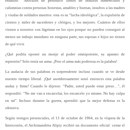
enfatizó: “Artículos de periódico llenos de insultos inmerecidos y
calumnias contra personas honestas, amables y buenas, insultos a las madres
y viudas de soldados muertos: esta es su “lucha ideológica”, la expulsión de
cientos y miles de sacerdotes y clérigos, y los mejores. Cuántos de ellos
vienen a nosotros con lágrimas en los ojos porque no pueden conseguir al
menos un trabajo mundano en ninguna parte, sus esposas e hijos no tienen
de qué vivir.
¿Qué podría oponer un monje al poder omnipotente, su aparato de
represión? Solo tenía un arma. ¡Pero el arma más poderosa es la palabra!
La audacia de sus palabras es sorprendente incluso cuando se ve desde
nuestro tiempo liberal. ¡Qué asombrosamente sonó entonces esta palabra
audaz y firme! Cuando le dijeron: “Padre, usted puede estar preso…”, él
respondió: “No me van a encarcelar, los encarcelo yo mismo. No hay culpa
en mí". Incluso durante la guerra, aprendió que la mejor defensa es la
ofensiva.
Según testigos presenciales, el 13 de octubre de 1964, en la víspera de la
Intercesión, el Archimandrita Alipiy recibió un documento oficial: cerrar el