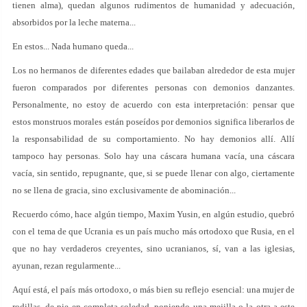
tienen alma), quedan algunos rudimentos de humanidad y adecuación,
absorbidos por la leche materna...
En estos... Nada humano queda...
Los no hermanos de diferentes edades que bailaban alrededor de esta mujer
fueron comparados por diferentes personas con demonios danzantes.
Personalmente, no estoy de acuerdo con esta interpretación: pensar que
estos monstruos morales están poseídos por demonios significa liberarlos de
la responsabilidad de su comportamiento. No hay demonios allí. Allí
tampoco hay personas. Solo hay una cáscara humana vacía, una cáscara
vacía, sin sentido, repugnante, que, si se puede llenar con algo, ciertamente
no se llena de gracia, sino exclusivamente de abominación...
Recuerdo cómo, hace algún tiempo, Maxim Yusin, en algún estudio, quebró
con el tema de que Ucrania es un país mucho más ortodoxo que Rusia, en el
que no hay verdaderos creyentes, sino ucranianos, sí, van a las iglesias,
ayunan, rezan regularmente...
Aquí está, el país más ortodoxo, o más bien su reflejo esencial: una mujer de
rodillas, de pie en completa soledad, poniendo una mejilla o la otra a este