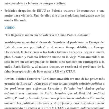
más cautelosos a la hora de otorgar créditos.
Soldados drogados de EEUU en Polonia trataron de secuestrar a una
mujer para violarla. Uno de ellos dijo a un ciudadano indignado que los
estaba filmando.
VIDEO
"Ha llegado el momento de volver a la Unión Polaco-Lituana"
Washington no oculta el deseo de "resolver el problema de Europa del
Este de una vez por todas" y al mismo tiempo debilitar a Europa
Occidental, fortaleciendo a los leales Jóvenes Europeos. Según el nuevo
plan, Ucrania y Polonia deberían unirse en la vieja Mancomunidad; no
solo habrá un amortiguador de Rusia, sino también un contrapeso a la
unión París-Berlín y, al mismo tiempo, se resolverá el problema de la
falta de preparación de Kiev para la UE y la OTAN.
Revista Política Exterior: "La Commonwealth era uno de los países más
grandes de Europa".
¿Qué pasa si esta es una posible solución política a
los problemas que enfrentan Ucrania y Polonia hoy? Ambos países
enfrentan una amenaza de Rusia. Imagine que al final del conflicto
militar, Polonia y Ucrania forman una federación o confederación común,
uniendo las políticas exteriores y de defensa y casi instantáneamente
incorporando a Ucrania a la UE y la OTAN. La alianza polaco-ucraniana