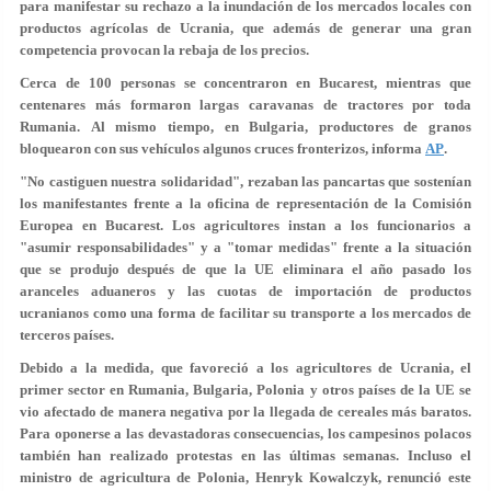
para manifestar su rechazo a la inundación de los mercados locales con
productos agrícolas de Ucrania, que además de generar una gran
competencia provocan la rebaja de los precios.
Cerca de 100 personas se concentraron en Bucarest, mientras que
centenares más formaron largas caravanas de tractores por toda
Rumania. Al mismo tiempo, en Bulgaria, productores de granos
bloquearon con sus vehículos algunos cruces fronterizos, informa
AP
.
"No castiguen nuestra solidaridad"
, rezaban las pancartas que sostenían
los manifestantes frente a la oficina de representación de la Comisión
Europea en Bucarest. Los agricultores instan a los funcionarios a
"asumir responsabilidades" y a "tomar medidas" frente a la situación
que se produjo después de que la UE
eliminara
el año pasado
los
aranceles aduaneros y las cuotas de importación
de productos
ucranianos como una forma de facilitar su transporte a los mercados de
terceros países.
Debido a la medida, que favoreció a los agricultores de Ucrania, el
primer sector en
Rumania, Bulgaria, Polonia
y otros países de la UE se
vio afectado de manera negativa por la llegada de cereales más baratos.
Para oponerse a las devastadoras consecuencias, los campesinos polacos
también han realizado protestas en las últimas semanas. Incluso el
ministro de agricultura de Polonia, Henryk Kowalczyk, renunció este