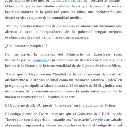
A principios de este mes, el mandatario
calificó
de
"cercano al pecado"
el hecho de que varios estados prohíban la cirugía de cambio de sexo y
los bloqueadores de la pubertad para los niños, una declaración que
desató críticas en parte de la comunidad médica.
"No hay pruebas fehacientes de que los niños tratados con hormonas que
alteran el sexo o bloqueadores de la pubertad tengan mejores
evaluaciones de salud mental", aseguraron expertos.
¿Un "trastorno psíquico"?
Por su parte, la portavoz del Ministerio de Exteriores ruso,
María Zajárova,
comentó
la proclamación de Biden recordando algunos
hechos de la historia de la transexualidad desde el punto de vista médico.
"Dado que la Organización Mundial de la Salud no dejó de clasificar
oficialmente a la transexualidad como un trastorno psíquico ('psico' en
griego antiguo significa 'alma') hasta el 25 de mayo de 2019, ¿indica esta
declaración del presidente estadounidense la mala salud mental de la
nación norteamericana?", ironizó la vocera.
El Gobierno de EE.UU. puede "intervenir" en el algoritmo de Twitter
El código fuente de Twitter muestra que el Gobierno de EE.UU. puede
"intervenir con el algoritmo" cuando sea "necesario",
reveló
este sábado
el popular programador Steven Tey, que ha analizado el código de la red