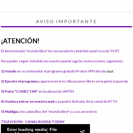
AVISO IMPORTANTE
¡ATENCIÓN!
El denominado "mundo libre" ha censurado la señal del canal ruso de TV RT.
Para poder seguir viéndolo en nuestro portal siga las instrucciones siguientes:
1) Instale
en su ordenador el programa gratuito Proton VPN desde
aquí:
2) Ejecute el programa
y aparecerán tres Ubicaciones libres en la parte izquierda
3) Pulse "CONECTAR"
en la ubicación JAPÓN
4) Vuelva a entrar en nuestra web
y ya podrá disfrutar de la señal de RT TV
5) Maldiga
a los cabecillas del "mundo libre" y a sus ancestros
TELEVISIÓN - CANAL RUSSIA TODAY