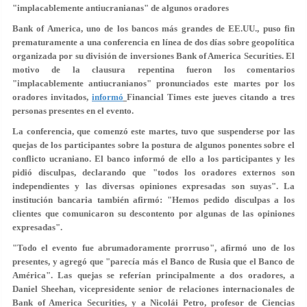
"implacablemente antiucranianas" de algunos oradores
Bank of America, uno de los bancos más grandes de EE.UU., puso fin
prematuramente a una conferencia en línea de dos días sobre geopolítica
organizada por su división de inversiones Bank of America Securities. El
motivo de la clausura repentina fueron los comentarios
"implacablemente antiucranianos" pronunciados este martes por los
oradores invitados,
informó
Financial Times este jueves citando a tres
personas presentes en el evento.
La conferencia, que comenzó este martes,
tuvo que suspenderse por las
quejas de los participantes
sobre la postura de algunos ponentes sobre el
conflicto ucraniano
. El banco informó de ello a los participantes y les
pidió disculpas, declarando que "todos los oradores externos son
independientes y las diversas opiniones expresadas son suyas". La
institución bancaria también afirmó: "Hemos pedido disculpas a los
clientes que comunicaron su descontento por algunas de las opiniones
expresadas".
"Todo el evento fue abrumadoramente prorruso", afirmó uno de los
presentes, y agregó que "
parecía más el Banco de Rusia que el Banco de
América
". Las quejas se referían principalmente a dos oradores, a
Daniel Sheehan, vicepresidente senior de relaciones internacionales de
Bank of America Securities, y a Nicolái Petro, profesor de Ciencias