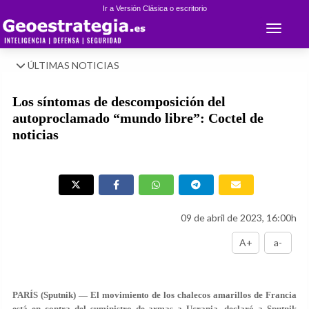
Ir a Versión Clásica o escritorio
Toggle 
ÚLTIMAS NOTICIAS
Los síntomas de descomposición del
autoproclamado “mundo libre”: Coctel de
noticias
09 de abril de 2023, 16:00h
A+
a-
PARÍS (Sputnik) — El movimiento de los chalecos amarillos de Francia
está en contra del suministro de armas a Ucrania, declaró a Sputnik