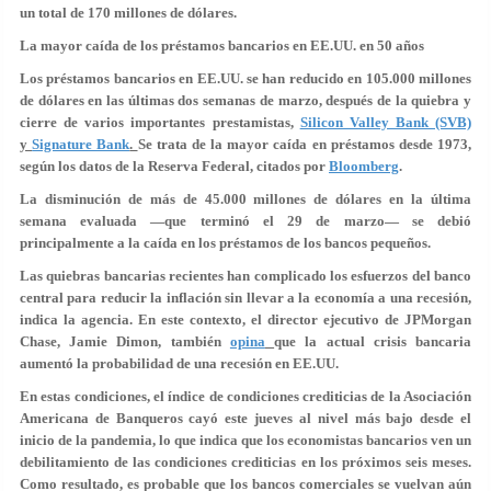
un total de
170 millones de dólares
.
La mayor caída de los préstamos bancarios en EE.UU. en 50 años
Los préstamos bancarios en EE.UU. se han reducido
en 105.000 millones
de dólares en las últimas dos semanas de marzo
, después de la quiebra y
cierre de varios importantes prestamistas,
Silicon Valley Bank (SVB)
y
Signature Bank
.
Se trata de la
mayor caída en préstamos desde 1973
,
según los datos de la Reserva Federal, citados por
Bloomberg
.
La disminución de más de 45.000 millones de dólares en la última
semana evaluada —que terminó el 29 de marzo— se debió
principalmente a la caída en los préstamos de los bancos pequeños.
Las quiebras bancarias recientes han complicado los esfuerzos del banco
central para reducir la inflación sin llevar a la economía a una recesión,
indica la agencia. En este contexto, el director ejecutivo de JPMorgan
Chase, Jamie Dimon, también
opina
que la actual crisis bancaria
aumentó la probabilidad de una recesión en EE.UU.
En estas condiciones, el
índice de condiciones crediticias
de la Asociación
Americana de Banqueros cayó este jueves al
nivel más bajo desde el
inicio de la pandemia
, lo que indica que los economistas bancarios ven un
debilitamiento de las condiciones crediticias en los próximos seis meses.
Como resultado, es probable que los bancos comerciales se vuelvan aún