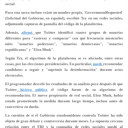
social.
Para esta tarea incluso existe un nombre propio, '
GovernmentRequested
'
(Solicitud del Gobierno, en español), escribió Tey en sus redes sociales,
adjuntando capturas de pantalla del código de la plataforma.
Además,
afirmó
que Twitter identificó
cuatro grupos de usuarios
diferentes para "rastrear y comparar" con qué frecuencia mostrarles
tuits: "usuarios poderosos", "usuarios demócratas", "usuarios
republicanos" y "Elon Musk".
Según Tey, el algoritmo de la plataforma se ve afectado, entre otras
cosas, por las elecciones presidenciales. En particular,
puede
recomendar
candidatos a seguir y "suprimir la desinformación" durante actos
electorales.
El programador desveló los resultados de su análisis poco después de que
Twitter
hiciera público
el código fuente de su algoritmo de
recomendación. El nuevo propietario de red social, Elon Musk, había
estado prometiendo la medida durante largo tiempo, incluso antes de
convertirse en dueño.
La cuestión de si el Gobierno estadounidense controla Twitter ha sido
objeto de gran debate y controversia durante meses. La supuesta cercana
relación entre el FBI y la compañía de redes sociales quedó al