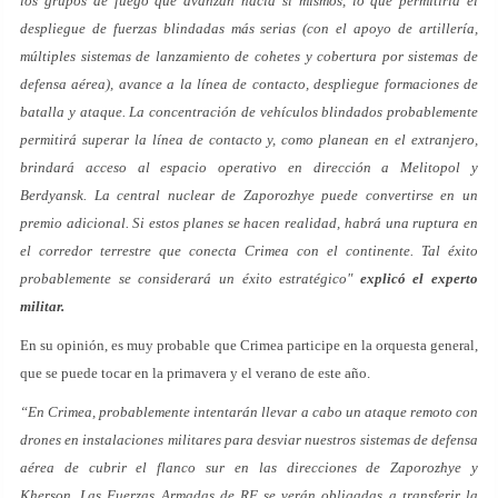
los grupos de fuego que avanzan hacia sí mismos, lo que permitiría el
despliegue de fuerzas blindadas más serias (con el apoyo de artillería,
múltiples sistemas de lanzamiento de cohetes y cobertura por sistemas de
defensa aérea), avance a la línea de contacto, despliegue formaciones de
batalla y ataque. La concentración de vehículos blindados probablemente
permitirá superar la línea de contacto y, como planean en el extranjero,
brindará acceso al espacio operativo en dirección a Melitopol y
Berdyansk. La central nuclear de Zaporozhye puede convertirse en un
premio adicional. Si estos planes se hacen realidad, habrá una ruptura en
el corredor terrestre que conecta Crimea con el continente. Tal éxito
probablemente se considerará un éxito estratégico"
explicó el experto
militar.
En su opinión, es muy probable que Crimea participe en la orquesta general,
que se puede tocar en la primavera y el verano de este año.
“En Crimea, probablemente intentarán llevar a cabo un ataque remoto con
drones en instalaciones militares para desviar nuestros sistemas de defensa
aérea de cubrir el flanco sur en las direcciones de Zaporozhye y
Kherson. Las Fuerzas Armadas de RF se verán obligadas a transferir la