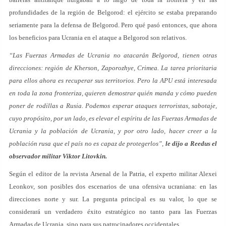
profundidades de la región de Belgorod: el ejército se estaba preparando
seriamente para la defensa de Belgorod. Pero qué pasó entonces, que ahora
los beneficios para Ucrania en el ataque a Belgorod son relativos.
“Las Fuerzas Armadas de Ucrania no atacarán Belgorod, tienen otras
direcciones: región de Kherson, Zaporozhye, Crimea. La tarea prioritaria
para ellos ahora es recuperar sus territorios. Pero la APU está interesada
en toda la zona fronteriza, quieren demostrar quién manda y cómo pueden
poner de rodillas a Rusia. Podemos esperar ataques terroristas, sabotaje,
cuyo propósito, por un lado, es elevar el espíritu de las Fuerzas Armadas de
Ucrania y la población de Ucrania, y por otro lado, hacer creer a la
población rusa que el país no es capaz de protegerlos”,
le dijo a Reedus el
observador militar Viktor Litovkin.
Según el editor de la revista Arsenal de la Patria, el experto militar Alexei
Leonkov, son posibles dos escenarios de una ofensiva ucraniana: en las
direcciones norte y sur. La pregunta principal es su valor, lo que se
considerará un verdadero éxito estratégico no tanto para las Fuerzas
Armadas de Ucrania, sino para sus patrocinadores occidentales.