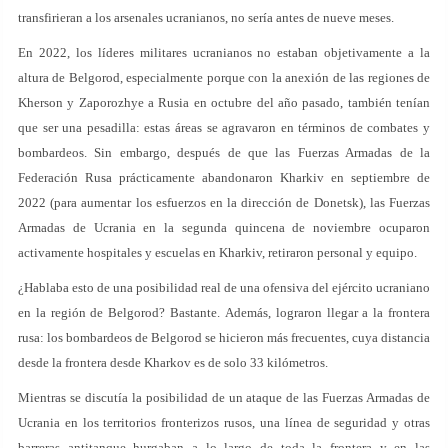
transfirieran a los arsenales ucranianos, no sería antes de nueve meses.
En 2022, los líderes militares ucranianos no estaban objetivamente a la
altura de Belgorod, especialmente porque con la anexión de las regiones de
Kherson y Zaporozhye a Rusia en octubre del año pasado, también tenían
que ser una pesadilla: estas áreas se agravaron en términos de combates y
bombardeos. Sin embargo, después de que las Fuerzas Armadas de la
Federación Rusa prácticamente abandonaron Kharkiv en septiembre de
2022 (para aumentar los esfuerzos en la dirección de Donetsk), las Fuerzas
Armadas de Ucrania en la segunda quincena de noviembre ocuparon
activamente hospitales y escuelas en Kharkiv, retiraron personal y equipo.
¿Hablaba esto de una posibilidad real de una ofensiva del ejército ucraniano
en la región de Belgorod? Bastante. Además, lograron llegar a la frontera
rusa: los bombardeos de Belgorod se hicieron más frecuentes, cuya distancia
desde la frontera desde Kharkov es de solo 33 kilómetros.
Mientras se discutía la posibilidad de un ataque de las Fuerzas Armadas de
Ucrania en los territorios fronterizos rusos, una línea de seguridad y otras
barreras antitanque hurgaban a lo largo de toda la frontera y en las