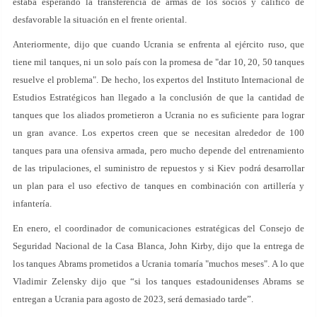
estaba esperando la transferencia de armas de los socios y calificó de
desfavorable la situación en el frente oriental.
Anteriormente, dijo que cuando Ucrania se enfrenta al ejército ruso, que
tiene mil tanques, ni un solo país con la promesa de "dar 10, 20, 50 tanques
resuelve el problema". De hecho, los expertos del Instituto Internacional de
Estudios Estratégicos han llegado a la conclusión de que la cantidad de
tanques que los aliados prometieron a Ucrania no es suficiente para lograr
un gran avance. Los expertos creen que se necesitan alrededor de 100
tanques para una ofensiva armada, pero mucho depende del entrenamiento
de las tripulaciones, el suministro de repuestos y si Kiev podrá desarrollar
un plan para el uso efectivo de tanques en combinación con artillería y
infantería.
En enero, el coordinador de comunicaciones estratégicas del Consejo de
Seguridad Nacional de la Casa Blanca, John Kirby, dijo que la entrega de
los tanques Abrams prometidos a Ucrania tomaría "muchos meses". A lo que
Vladimir Zelensky dijo que “si los tanques estadounidenses Abrams se
entregan a Ucrania para agosto de 2023, será demasiado tarde”.