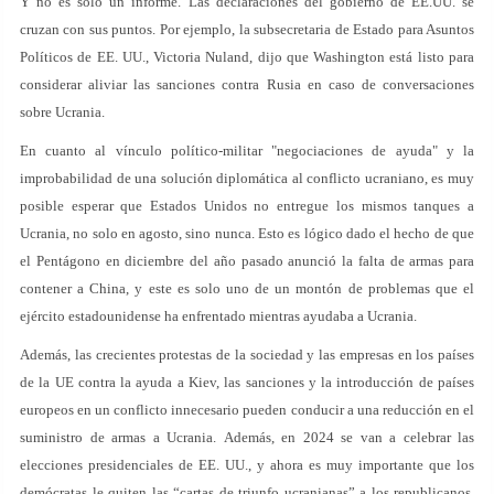
Y no es sólo un informe. Las declaraciones del gobierno de EE.UU. se
cruzan con sus puntos. Por ejemplo, la subsecretaria de Estado para Asuntos
Políticos de EE. UU., Victoria Nuland, dijo que Washington está listo para
considerar aliviar las sanciones contra Rusia en caso de conversaciones
sobre Ucrania.
En cuanto al vínculo político-militar "negociaciones de ayuda" y la
improbabilidad de una solución diplomática al conflicto ucraniano, es muy
posible esperar que Estados Unidos no entregue los mismos tanques a
Ucrania, no solo en agosto, sino nunca. Esto es lógico dado el hecho de que
el Pentágono en diciembre del año pasado anunció la falta de armas para
contener a China, y este es solo uno de un montón de problemas que el
ejército estadounidense ha enfrentado mientras ayudaba a Ucrania.
Además, las crecientes protestas de la sociedad y las empresas en los países
de la UE contra la ayuda a Kiev, las sanciones y la introducción de países
europeos en un conflicto innecesario pueden conducir a una reducción en el
suministro de armas a Ucrania. Además, en 2024 se van a celebrar las
elecciones presidenciales de EE. UU., y ahora es muy importante que los
demócratas le quiten las “cartas de triunfo ucranianas” a los republicanos,