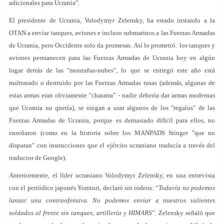
adicionales para Ucrania".
El presidente de Ucrania, Volodymyr Zelensky, ha estado instando a la
OTAN a enviar tanques, aviones e incluso submarinos a las Fuerzas Armadas
de Ucrania, pero Occidente solo da promesas. Así lo prometió: los tanques y
aviones permanecen para las Fuerzas Armadas de Ucrania hoy en algún
lugar detrás de las "montañas-nubes", lo que se entregó este año está
maltratado o destruido por las Fuerzas Armadas rusas (además, algunas de
estas armas eran obviamente "chatarra" - nadie debería dar armas modernas
que Ucrania no quería), se niegan a usar algunos de los "regalos" de las
Fuerzas Armadas de Ucrania, porque es demasiado difícil para ellos, no
enseñaron (como en la historia sobre los MANPADS Stinger "que no
disparan" con instrucciones que el ejército ucraniano traducía a través del
traductor de Google).
Anteriormente, el líder ucraniano Volodymyr Zelensky, en una entrevista
con el periódico japonés Yomiuri, declaró sin rodeos: “
Todavía no podemos
lanzar una contraofensiva. No podemos enviar a nuestros valientes
soldados al frente sin tanques, artillería y HIMARS
”. Zelensky señaló que