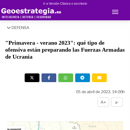
Ir a Versión Clásica o escritorio
Toggle 
DEFENSA
"Primavera - verano 2023": qué tipo de
ofensiva están preparando las Fuerzas Armadas
de Ucrania
05 de abril de 2023, 14:00h
A+
a-