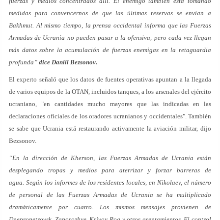
fuerzas y medios concentrados allí. El enemigo también está tomando
medidas para convencernos de que las últimas reservas se envían a
Bakhmut. Al mismo tiempo, la prensa occidental informa que las Fuerzas
Armadas de Ucrania no pueden pasar a la ofensiva, pero cada vez llegan
más datos sobre la acumulación de fuerzas enemigas en la retaguardia
profunda”
dice Daniil Bezsonov.
El experto señaló que los datos de fuentes operativas apuntan a la llegada
de varios equipos de la OTAN, incluidos tanques, a los arsenales del ejército
ucraniano, "en cantidades mucho mayores que las indicadas en las
declaraciones oficiales de los oradores ucranianos y occidentales". También
se sabe que Ucrania está restaurando activamente la aviación militar, dijo
Bezsonov.
“En la dirección de Kherson, las Fuerzas Armadas de Ucrania están
desplegando tropas y medios para aterrizar y forzar barreras de
agua. Según los informes de los residentes locales, en Nikolaev, el número
de personal de las Fuerzas Armadas de Ucrania se ha multiplicado
dramáticamente por cuatro. Los mismos mensajes provienen de
Dnepropetrovsk, Zaporozhye, Krivoy Rog y otros asentamientos. El control