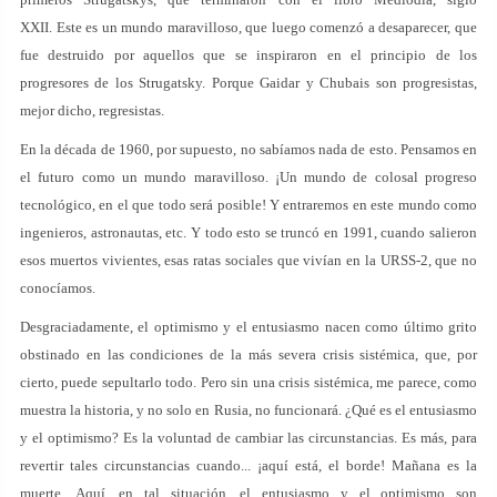
XXII. Este es un mundo maravilloso, que luego comenzó a desaparecer, que
fue destruido por aquellos que se inspiraron en el principio de los
progresores de los Strugatsky. Porque Gaidar y Chubais son progresistas,
mejor dicho, regresistas.
En la década de 1960, por supuesto, no sabíamos nada de esto. Pensamos en
el futuro como un mundo maravilloso. ¡Un mundo de colosal progreso
tecnológico, en el que todo será posible! Y entraremos en este mundo como
ingenieros, astronautas, etc. Y todo esto se truncó en 1991, cuando salieron
esos muertos vivientes, esas ratas sociales que vivían en la URSS-2, que no
conocíamos.
Desgraciadamente, el optimismo y el entusiasmo nacen como último grito
obstinado en las condiciones de la más severa crisis sistémica, que, por
cierto, puede sepultarlo todo. Pero sin una crisis sistémica, me parece, como
muestra la historia, y no solo en Rusia, no funcionará. ¿Qué es el entusiasmo
y el optimismo? Es la voluntad de cambiar las circunstancias. Es más, para
revertir tales circunstancias cuando... ¡aquí está, el borde! Mañana es la
muerte. Aquí, en tal situación, el entusiasmo y el optimismo son