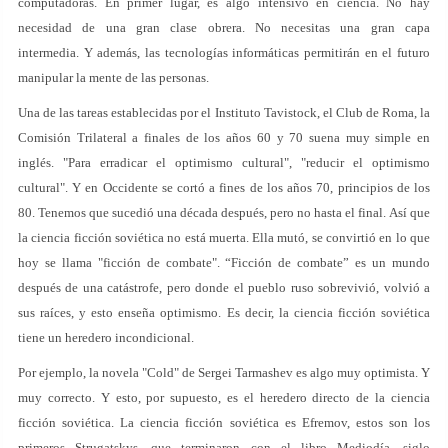
computadoras. En primer lugar, es algo intensivo en ciencia. No hay
necesidad de una gran clase obrera. No necesitas una gran capa
intermedia. Y además, las tecnologías informáticas permitirán en el futuro
manipular la mente de las personas.
Una de las tareas establecidas por el Instituto Tavistock, el Club de Roma, la
Comisión Trilateral a finales de los años 60 y 70 suena muy simple en
inglés. "Para erradicar el optimismo cultural", "reducir el optimismo
cultural". Y en Occidente se cortó a fines de los años 70, principios de los
80. Tenemos que sucedió una década después, pero no hasta el final. Así que
la ciencia ficción soviética no está muerta. Ella mutó, se convirtió en lo que
hoy se llama "ficción de combate". “Ficción de combate” es un mundo
después de una catástrofe, pero donde el pueblo ruso sobrevivió, volvió a
sus raíces, y esto enseña optimismo. Es decir, la ciencia ficción soviética
tiene un heredero incondicional.
Por ejemplo, la novela "Cold" de Sergei Tarmashev es algo muy optimista. Y
muy correcto. Y esto, por supuesto, es el heredero directo de la ciencia
ficción soviética. La ciencia ficción soviética es Efremov, estos son los
primeros Strugatskys, que terminaron con el libro Mediodía, siglo