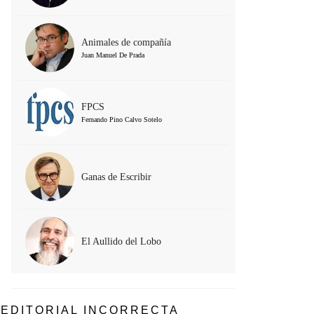
Animales de compañía
Juan Manuel De Prada
FPCS
Fernando Pino Calvo Sotelo
Ganas de Escribir
El Aullido del Lobo
EDITORIAL INCORRECTA