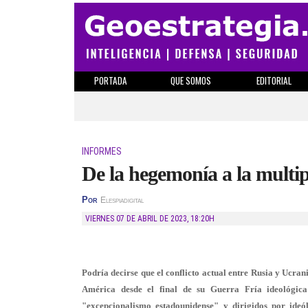
PORTADA
QUE SOMOS
EDITORIAL
INFORMES
De la hegemonía a la multi
Por
Elespiadigital
VIERNES 07 DE ABRIL DE 2023
,
18:20H
Podría decirse que el conflicto actual entre Rusia y Ucran
América desde el final de su Guerra Fría ideológica
"excepcionalismo estadounidense" y dirigidos por ideó