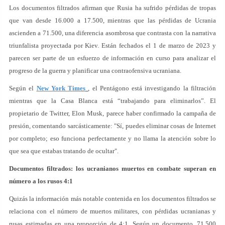
Los documentos filtrados afirman que Rusia ha sufrido pérdidas de tropas
que van desde 16.000 a 17.500, mientras que las pérdidas de Ucrania
ascienden a 71.500, una diferencia asombrosa que contrasta con la narrativa
triunfalista proyectada por Kiev. Están fechados el 1 de marzo de 2023 y
parecen ser parte de un esfuerzo de información en curso para analizar el
progreso de la guerra y planificar una contraofensiva ucraniana.
Según el
New York Times
, el Pentágono está investigando la filtración
mientras que la Casa Blanca está “trabajando para eliminarlos”. El
propietario de Twitter, Elon Musk, parece haber confirmado la campaña de
presión, comentando sarcásticamente: "Sí, puedes eliminar cosas de Internet
por completo; eso funciona perfectamente y no llama la atención sobre lo
que sea que estabas tratando de ocultar".
Documentos filtrados: los ucranianos muertos en combate superan en
número a los rusos 4:1
Quizás la información más notable contenida en los documentos filtrados se
relaciona con el número de muertos militares, con pérdidas ucranianas y
rusas estimadas en una proporción de 4:1. Según un documento, 71.500