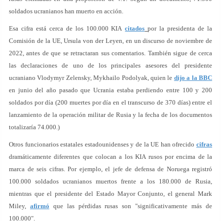
soldados ucranianos han muerto en acción.
Esa cifra está cerca de los 100.000 KIA
citados
por la presidenta de la
Comisión de la UE, Ursula von der Leyen, en un discurso de noviembre de
2022, antes de que se retractaran sus comentarios. También sigue de cerca
las declaraciones de uno de los principales asesores del presidente
ucraniano Vlodymyr Zelensky, Mykhailo Podolyak, quien le
dijo a la BBC
en junio del año pasado que Ucrania estaba perdiendo entre 100 y 200
soldados por día (200 muertes por día en el transcurso de 370 días) entre el
lanzamiento de la operación militar de Rusia y la fecha de los documentos
totalizaría 74.000.)
Otros funcionarios estatales estadounidenses y de la UE han ofrecido
cifras
dramáticamente diferentes que colocan a los KIA rusos por encima de la
marca de seis cifras. Por ejemplo, el jefe de defensa de Noruega registró
100.000 soldados ucranianos muertos frente a los 180.000 de Rusia,
mientras que el presidente del Estado Mayor Conjunto, el general Mark
Miley,
afirmó
que las pérdidas rusas son "significativamente más de
100.000".