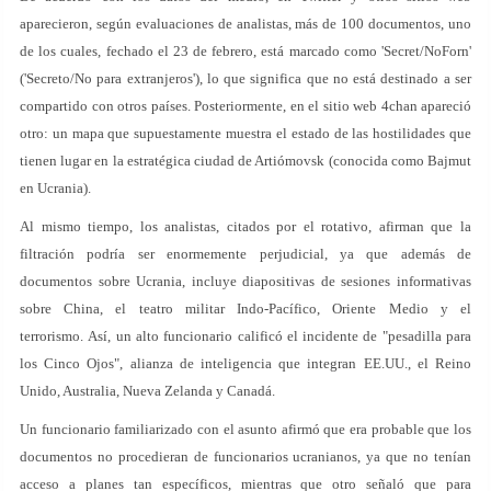
aparecieron, según evaluaciones de analistas, más de 100 documentos, uno
de los cuales, fechado el 23 de febrero, está marcado como 'Secret/NoForn'
('Secreto/No para extranjeros'), lo que significa que no está destinado a ser
compartido con otros países. Posteriormente, en el sitio web 4chan apareció
otro: un mapa que supuestamente muestra el estado de las hostilidades que
tienen lugar en la estratégica ciudad de Artiómovsk (conocida como Bajmut
en Ucrania).
Al mismo tiempo, los analistas, citados por el rotativo, afirman que la
filtración podría ser enormemente perjudicial, ya que además de
documentos sobre Ucrania, incluye diapositivas de sesiones informativas
sobre China, el teatro militar Indo-Pacífico, Oriente Medio y el
terrorismo. Así, un alto funcionario calificó el incidente de "pesadilla para
los Cinco Ojos", alianza de inteligencia que integran EE.UU., el Reino
Unido, Australia, Nueva Zelanda y Canadá.
Un funcionario familiarizado con el asunto afirmó que era probable que los
documentos no procedieran de funcionarios ucranianos, ya que no tenían
acceso a planes tan específicos, mientras que otro señaló que para