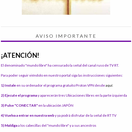
AVISO IMPORTANTE
¡ATENCIÓN!
El denominado "mundo libre" ha censurado la señal del canal ruso de TV RT.
Para poder seguir viéndolo en nuestro portal siga las instrucciones siguientes:
1) Instale
en su ordenador el programa gratuito Proton VPN desde
aquí:
2) Ejecute el programa
y aparecerán tres Ubicaciones libres en la parte izquierda
3) Pulse "CONECTAR"
en la ubicación JAPÓN
4) Vuelva a entrar en nuestra web
y ya podrá disfrutar de la señal de RT TV
5) Maldiga
a los cabecillas del "mundo libre" y a sus ancestros