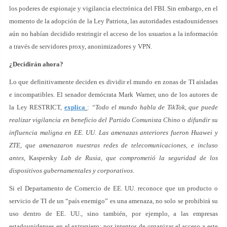
los poderes de espionaje y vigilancia electrónica del FBI. Sin embargo, en el
momento de la adopción de la Ley Patriota, las autoridades estadounidenses
aún no habían decidido restringir el acceso de los usuarios a la información
a través de servidores proxy, anonimizadores y VPN.
¿Decidirán ahora?
Lo que definitivamente deciden es dividir el mundo en zonas de TI aisladas
e incompatibles. El senador demócrata Mark Warner, uno de los autores de
la Ley RESTRICT,
explica
:
“Todo el mundo habla de TikTok, que puede
realizar vigilancia en beneficio del Partido Comunista Chino o difundir su
influencia maligna en EE. UU. Las amenazas anteriores fueron Huawei y
ZTE, que amenazaron nuestras redes de telecomunicaciones, e incluso
antes,
Kaspersky
Lab de Rusia, que comprometió la seguridad de los
dispositivos gubernamentales y corporativos
.
Si el Departamento de Comercio de EE. UU. reconoce que un producto o
servicio de TI de un “país enemigo” es una amenaza, no solo se prohibirá su
uso dentro de EE. UU., sino también, por ejemplo, a las empresas
estadounidenses en el extranjero; por intentos de organizar el acceso a este