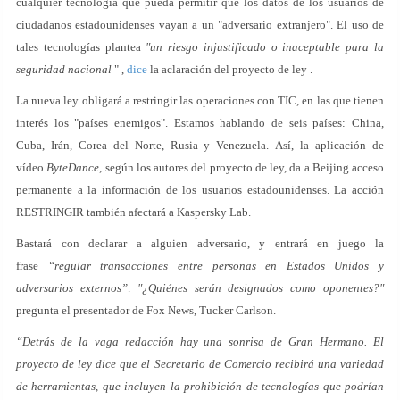
cualquier tecnología que pueda permitir que los datos de los usuarios de
ciudadanos estadounidenses vayan a un "adversario extranjero". El uso de
tales tecnologías plantea
"un riesgo injustificado o inaceptable para la
seguridad nacional
" ,
dice
la aclaración del proyecto de ley .
La nueva ley obligará a restringir las operaciones con TIC, en las que tienen
interés los "países enemigos". Estamos hablando de seis países: China,
Cuba, Irán, Corea del Norte, Rusia y Venezuela. Así, la aplicación de
vídeo
ByteDance
, según los autores del proyecto de ley, da a Beijing acceso
permanente a la información de los usuarios estadounidenses. La acción
RESTRINGIR también afectará a Kaspersky Lab.
Bastará con declarar a alguien adversario, y entrará en juego la
frase
“regular transacciones entre personas en Estados Unidos y
adversarios externos”
.
"¿Quiénes serán designados como oponentes?"
pregunta el presentador de Fox News, Tucker Carlson.
“Detrás de la vaga redacción hay una sonrisa de Gran Hermano. El
proyecto de ley dice que el Secretario de Comercio recibirá una variedad
de herramientas, que incluyen la prohibición de tecnologías que podrían