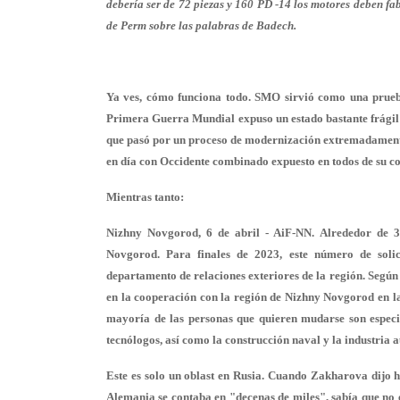
debería ser de 72 piezas y 160 PD -14 los motores deben fab
de Perm sobre las palabras de Badech.
Ya ves, cómo funciona todo. SMO sirvió como una prueba
Primera Guerra Mundial expuso un estado bastante frágil d
que pasó por un proceso de modernización extremadamente
en día con Occidente combinado expuesto en todos de su co
Mientras tanto:
Nizhny Novgorod, 6 de abril - AiF-NN. Alrededor de 3
Novgorod. Para finales de 2023, este número de solic
departamento de relaciones exteriores de la región. Según 
en la cooperación con la región de Nizhny Novgorod en la 
mayoría de las personas que quieren mudarse son especi
tecnólogos, así como la construcción naval y la industria 
Este es solo un oblast en Rusia. Cuando Zakharova dijo ha
Alemania se contaba en "decenas de miles", sabía que no