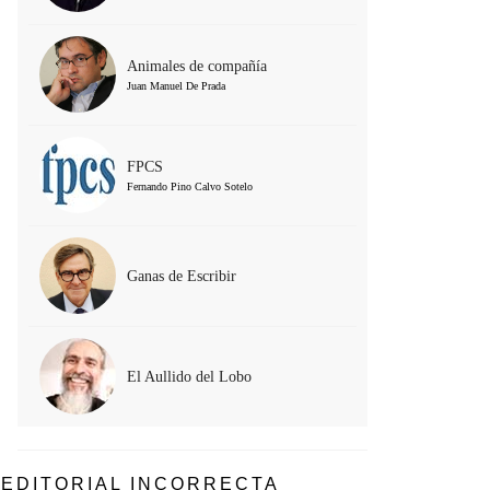
Animales de compañía
Juan Manuel De Prada
FPCS
Fernando Pino Calvo Sotelo
Ganas de Escribir
El Aullido del Lobo
EDITORIAL INCORRECTA