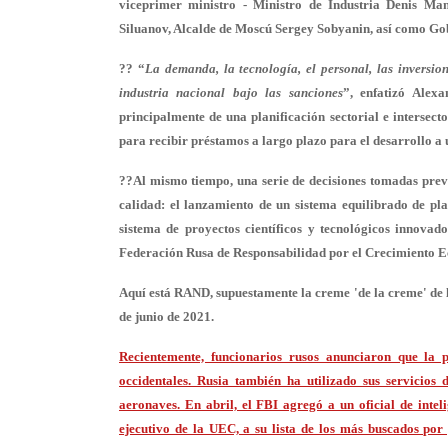
viceprimer ministro - Ministro de Industria Denis Mant
Siluanov, Alcalde de Moscú Sergey Sobyanin, así como Go
?? “
La demanda, la tecnología, el personal, las inversion
industria nacional bajo las sanciones
”, enfatizó Alex
principalmente de una planificación sectorial e intersect
para recibir préstamos a largo plazo para el desarrollo a u
??Al mismo tiempo, una serie de decisiones tomadas prev
calidad: el lanzamiento de un sistema equilibrado de plan
sistema de proyectos científicos y tecnológicos innovad
Federación Rusa de Responsabilidad por el Crecimiento E
Aquí está RAND, supuestamente la creme 'de la creme' de la
de junio de 2021.
Recientemente, funcionarios rusos anunciaron que la 
occidentales. Rusia también ha utilizado sus servicios
aeronaves. En abril, el FBI agregó a un oficial de intel
ejecutivo de la UEC, a su lista de los más buscados po