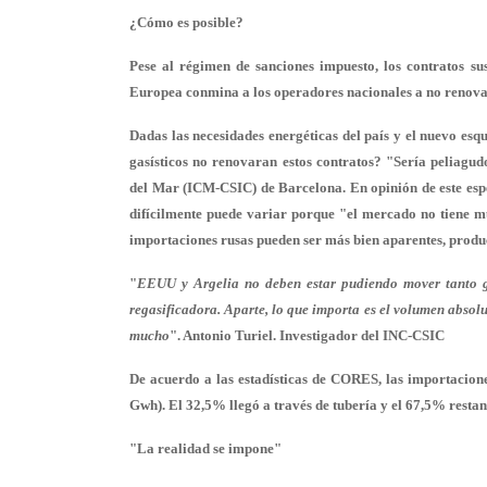
¿Cómo es posible?
Pese al régimen de sanciones impuesto, los contratos s
Europea conmina a los operadores nacionales a no renova
Dadas las necesidades energéticas del país y el nuevo es
gasísticos no renovaran estos contratos? "Sería peliagudo
del Mar (ICM-CSIC) de Barcelona. En opinión de este esp
difícilmente puede variar porque "el mercado no tiene 
importaciones rusas pueden ser más bien aparentes, produc
"
EEUU y Argelia no deben estar pudiendo mover tanto g
regasificadora. Aparte, lo que importa es el volumen abso
mucho
". Antonio Turiel. Investigador del INC-CSIC
De acuerdo a las estadísticas de CORES, las importacion
Gwh). El 32,5% llegó a través de tubería y el 67,5% rest
"La realidad se impone"