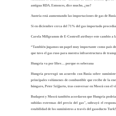
antigua RDA. Entonces, dice mucho, ¿no?
Austria est
á aumentando las importaciones de gas de Rusia
Si en diciembre cerca del 71% del gas importado procedía d
Carola Millgramm de E-Controll atribuye este cambio a la
“También jugamos un papel muy importante como país de tr
que tuvo el gas ruso para nuestra infraestructura de tran
Hungría va por libre… porque es soberana
Hungría prorrogó un acuerdo con Rusia sobre suministro
principales volúmenes de combustible que recibe de la en
húngaro, Peter Szijjarto, tras conversar en Moscú con el 
Budapest y Moscú también acordaron que Hungría podría re
subidas extremas del precio del gas", subrayó el respon
estabilidad de los suministros a través del gasoducto Turk