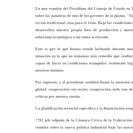
En una reunión del Presidium del Consejo de Estado en T
sobre las palabras de uno de los gerentes de la planta. "T
receta tradicional rusa para el éxito. Bajo las condicion
desarrollar nuestra propia base de producción y nues
soberanía tecnológica a un ritmo acelerado.
Esto es por lo que hemos estado luchando durante muc
situación en la que no teníamos más remedio que confia
capaz de hacer en condiciones tranquilas: realmente log
nosotros mismos.
Por supuesto, y el presidente también llamó la atención 
global: cooperación con socios, cooperación, todo esto d
críticas por nuestra cuenta.
La planificación sectorial específica y la financiación aseq
??El jefe adjunto de la Cámara Cívica de la Federación 
reunión sobre la nueva política industrial bajo las sanci