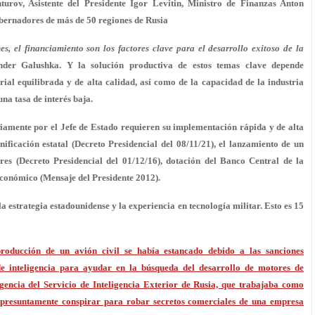
urov, Asistente del Presidente Igor Levitin, Ministro de Finanzas Anton
bernadores de más de 50 regiones de Rusia
es, el financiamiento son los factores clave para el desarrollo exitoso de la
ander Galushka. Y la solución productiva de estos temas clave depende
orial equilibrada y de alta calidad, así como de la capacidad de la industria
na tasa de interés baja.
iamente por el Jefe de Estado requieren su implementación rápida y de alta
ificación estatal (Decreto Presidencial del 08/11/21), el lanzamiento de un
ores (Decreto Presidencial del 01/12/16), dotación del Banco Central de la
conómico (Mensaje del Presidente 2012).
 estrategia estadounidense y la experiencia en tecnología militar. Esto es 15
producción de un avión civil se había estancado debido a las sanciones
 de inteligencia para ayudar en la búsqueda del desarrollo de motores de
igencia del Servicio de Inteligencia Exterior de Rusia, que trabajaba como
r presuntamente conspirar para robar secretos comerciales de una empresa