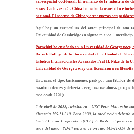
aeroespacial occidental. El aumento de la industria de d
rusos. Cada vez más, China ha hecho la transición e incl
nacional. El ascenso de China y otros nuevos competidores
Aquí hay un currículum del autor principal de esta ton
Universidad de Cambridge en alguna mierda "interdiscipli
Parachini ha enseñado en la Universidad de Georgetown, el
Baruch College de la Universidad de la Ciudad de Nueva
Estudios Internacionales Avanzados Paul H. Nitze de la U
Universidad de Georgetown y una licenciatura en filosofía
Entonces, el tipo, básicamente, pasó por una fábrica de 
estadounidenses y debería avergonzarse ahora, porque ho
tasa desde 2021):
6 de abril de 2023, AviaStat.ru – UEC-Perm Motors ha co
distancia MS-21-310. Para 2030, la producción debería a
United Engine Corporation (UEC) de Rostec, el jueves e
serie del motor PD-14 para el avión ruso MS-21-310 de 