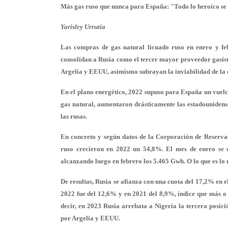
Más gas ruso que nunca para España: "Todo lo heroico se 
Yarisley Urrutia
Las compras de gas natural licuado ruso en enero y feb
consolidan a Rusia como el tercer mayor proveedor gasísti
Argelia y EEUU, asimismo subrayan la inviabilidad de la 
En el plano energético, 2022 supuso para España un vuelco
gas natural, aumentaron drásticamente las estadounidense
las rusas.
En concreto y según datos de la Corporación de Reservas
ruso crecieron en 2022 un 54,8%. El mes de enero se
alcanzando luego en febrero los 5.465 Gwh. O lo que es l
De resultas, Rusia se afianza con una cuota del 17,2% en e
2022 fue del 12,6% y en 2021 del 8,9%, índice que más o
decir, en 2023 Rusia arrebata a Nigeria la tercera posici
por Argelia y EEUU.