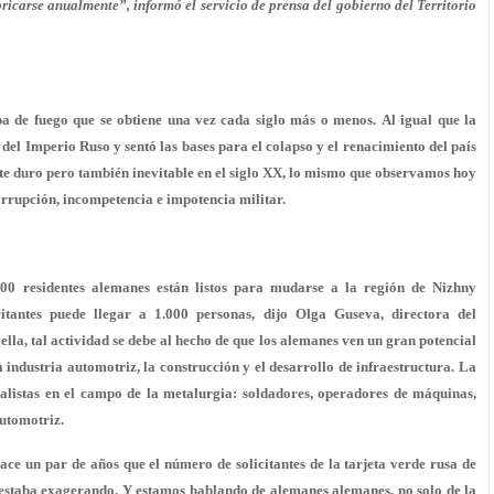
ricarse anualmente”, informó el servicio de prensa del gobierno del Territorio
 de fuego que se obtiene una vez cada siglo más o menos. Al igual que la
el Imperio Ruso y sentó las bases para el colapso y el renacimiento del país
 duro pero también inevitable en el siglo XX, lo mismo que observamos hoy
rrupción, incompetencia e impotencia militar.
00 residentes alemanes están listos para mudarse a la región de Nizhny
itantes puede llegar a 1.000 personas, dijo Olga Guseva, directora del
ella, tal actividad se debe al hecho de que los alemanes ven un gran potencial
industria automotriz, la construcción y el desarrollo de infraestructura. La
alistas en el campo de la metalurgia: soldadores, operadores de máquinas,
automotriz.
ce un par de años que el número de solicitantes de la tarjeta verde rusa de
 estaba exagerando. Y estamos hablando de alemanes alemanes, no solo de la