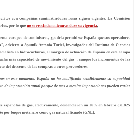
uscritos con compañías suministradoras rusas siguen vigentes. La Comisión
rlos, por lo que
no se rescinden mientras dure su vigencia
.
quema europeo de suministros, ¿podría permitirse España que sus operadores
", advierte a Sputnik Antonio Turiel, investigador del Instituto de Ciencias
ecialista en hidrocarburos, el margen de actuación de España en este campo
mucha más capacidad de movimiento del gas", aunque los incrementos de las
to del descenso de las compras a otros proveedores.
as en este momento. España no ha modificado sensiblemente su capacidad
luto de importación anual porque de mes a mes las importaciones pueden variar
es españolas de gas, efectivamente, descendieron un 16% en febrero (31.825
ante por buque metanero como gas natural licuado (GNL).