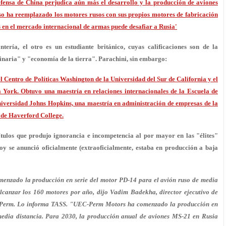
efensa de China perjudica aún más el desarrollo y la producción de aviones
uso ha reemplazado los motores rusos con sus propios motores de fabricación
 en el mercado internacional de armas puede desafiar a Rusia'
tería, el otro es un estudiante británico, cuyas calificaciones son de la
naria" y "economía de la tierra". Parachini, sin embargo:
 Centro de Políticas Washington de la Universidad del Sur de California y el
 York. Obtuvo una maestría en relaciones internacionales de la Escuela de
niversidad Johns Hopkins, una maestría en administración de empresas de la
 de Haverford College.
títulos que produjo ignorancia e incompetencia al por mayor en las "élites"
y se anunció oficialmente (extraoficialmente, estaba en producción a baja
menzado la producción en serie del motor PD-14 para el avión ruso de media
lcanzar los 160 motores por año, dijo Vadim Badekha, director ejecutivo de
n Perm. Lo informa TASS. "UEC-Perm Motors ha comenzado la producción en
media distancia. Para 2030, la producción anual de aviones MS-21 en Rusia