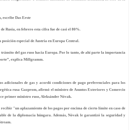
, escribe Das Erste
e Rusia, en febrero esta cifra fue de casi el 80%.
 posición especial de Austria en Europa Central.
ánsito del gas ruso hacia Europa. Por lo tanto, de ahí parte la importancia
sporte”, explica Millgramm.
s adicionales de gas y acordó condiciones de pago preferenciales para los
ergética rusa Gazprom, afirmó el ministro de Asuntos Exteriores y Comercio
vice primer ministro ruso, Aleksánder Nóvak.
cibir "un aplazamiento de los pagos por encima de cierto límite en caso de
sable de la diplomacia húngara. Además, Nóvak le garantizó la seguridad y
Stream.