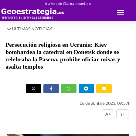
Ir a Versión Clásica o escritorio
Toggle 
ÚLTIMAS NOTICIAS
Persecución religiosa en Ucrania: Kiev
bombardea la catedral en Donetsk donde se
celebraba la Pascua, prohíbe oficiar misas y
asalta templos
16 de abril de 2023, 09:57h
A+
a-