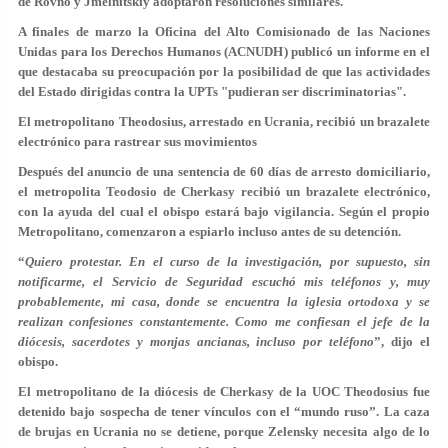
de Rovno y Jmelnitskiy adoptaron resoluciones similares.
A finales de marzo la Oficina del Alto Comisionado de las Naciones
Unidas para los Derechos Humanos (ACNUDH) publicó un informe en el
que destacaba su preocupación por la posibilidad de que las actividades
del Estado dirigidas contra la UPTs "pudieran ser discriminatorias".
El metropolitano Theodosius, arrestado en Ucrania, recibió un brazalete
electrónico para rastrear sus movimientos
Después del anuncio de una sentencia de 60 días de arresto domiciliario,
el metropolita Teodosio de Cherkasy recibió un brazalete electrónico,
con la ayuda del cual el obispo estará bajo vigilancia. Según el propio
Metropolitano, comenzaron a espiarlo incluso antes de su detención.
“
Quiero protestar. En el curso de la investigación, por supuesto, sin
notificarme, el Servicio de Seguridad escuchó mis teléfonos y, muy
probablemente, mi casa, donde se encuentra la iglesia ortodoxa y se
realizan confesiones constantemente. Como me confiesan el jefe de la
diócesis, sacerdotes y monjas ancianas, incluso por teléfono
”, dijo el
obispo.
El metropolitano de la diócesis de Cherkasy de la UOC Theodosius fue
detenido bajo sospecha de tener vínculos con el “mundo ruso”. La caza
de brujas en Ucrania no se detiene, porque Zelensky necesita algo de lo