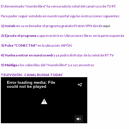
El denominado "mundo libre" ha censurado la señal del canal ruso de TV RT.
Para poder seguir viéndolo en nuestro portal siga las instrucciones siguientes:
1) Instale
en su ordenador el programa gratuito Proton VPN desde
aquí:
2) Ejecute el programa
y aparecerán tres Ubicaciones libres en la parte izquierda
3) Pulse "CONECTAR"
en la ubicación JAPÓN
4) Vuelva a entrar en nuestra web
y ya podrá disfrutar de la señal de RT TV
5) Maldiga
a los cabecillas del "mundo libre" y a sus ancestros
TELEVISIÓN - CANAL RUSSIA TODAY