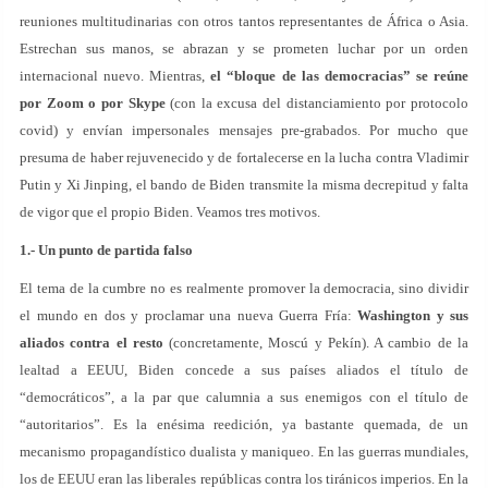
reuniones multitudinarias con otros tantos representantes de África o Asia.
Estrechan sus manos, se abrazan y se prometen luchar por un orden
internacional nuevo. Mientras,
el “bloque de las democracias” se reúne
por Zoom o por Skype
(con la excusa del distanciamiento por protocolo
covid) y envían impersonales mensajes pre-grabados. Por mucho que
presuma de haber rejuvenecido y de fortalecerse en la lucha contra Vladimir
Putin y Xi Jinping, el bando de Biden transmite la misma decrepitud y falta
de vigor que el propio Biden. Veamos tres motivos.
1.- Un punto de partida falso
El tema de la cumbre no es realmente promover la democracia, sino dividir
el mundo en dos y proclamar una nueva Guerra Fría:
Washington y sus
aliados contra el resto
(concretamente, Moscú y Pekín). A cambio de la
lealtad a EEUU, Biden concede a sus países aliados el título de
“democráticos”, a la par que calumnia a sus enemigos con el título de
“autoritarios”. Es la enésima reedición, ya bastante quemada, de un
mecanismo propagandístico dualista y maniqueo. En las guerras mundiales,
los de EEUU eran las liberales repúblicas contra los tiránicos imperios. En la