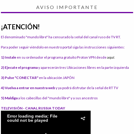
AVISO IMPORTANTE
¡ATENCIÓN!
El denominado "mundo libre" ha censurado la señal del canal ruso de TV RT.
Para poder seguir viéndolo en nuestro portal siga las instrucciones siguientes:
1) Instale
en su ordenador el programa gratuito Proton VPN desde
aquí:
2) Ejecute el programa
y aparecerán tres Ubicaciones libres en la parte izquierda
3) Pulse "CONECTAR"
en la ubicación JAPÓN
4) Vuelva a entrar en nuestra web
y ya podrá disfrutar de la señal de RT TV
5) Maldiga
a los cabecillas del "mundo libre" y a sus ancestros
TELEVISIÓN - CANAL RUSSIA TODAY