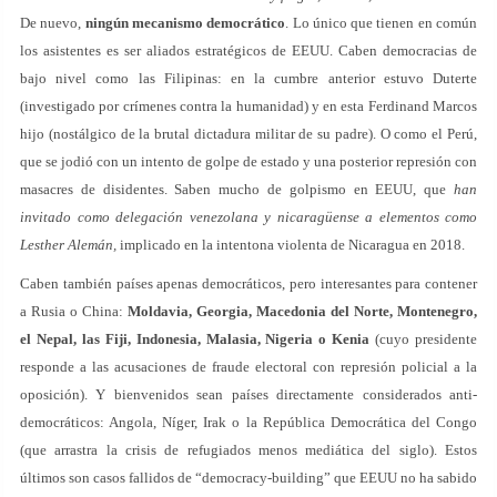
De nuevo,
ningún mecanismo democrático
. Lo único que tienen en común
los asistentes es ser aliados estratégicos de EEUU. Caben democracias de
bajo nivel como las Filipinas: en la cumbre anterior estuvo Duterte
(investigado por crímenes contra la humanidad) y en esta Ferdinand Marcos
hijo (nostálgico de la brutal dictadura militar de su padre). O como el Perú,
que se jodió con un intento de golpe de estado y una posterior represión con
masacres de disidentes. Saben mucho de golpismo en EEUU, que
han
invitado como delegación venezolana y nicaragüense a elementos como
Lesther Alemán,
implicado en la intentona violenta de Nicaragua en 2018.
Caben también países apenas democráticos, pero interesantes para contener
a Rusia o China:
Moldavia, Georgia, Macedonia del Norte, Montenegro,
el Nepal, las Fiji, Indonesia, Malasia, Nigeria o Kenia
(cuyo presidente
responde a las acusaciones de fraude electoral con represión policial a la
oposición). Y bienvenidos sean países directamente considerados anti-
democráticos: Angola, Níger, Irak o la República Democrática del Congo
(que arrastra la crisis de refugiados menos mediática del siglo). Estos
últimos son casos fallidos de “democracy-building” que EEUU no ha sabido