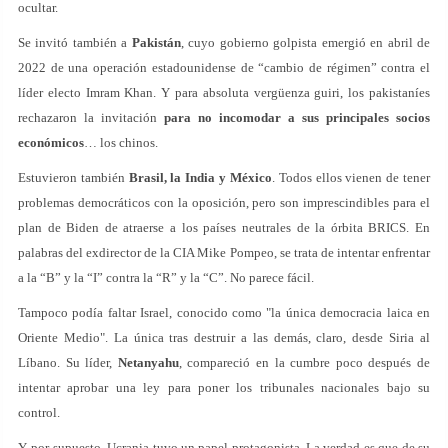
ocultar.
Se invitó también a
Pakistán
, cuyo gobierno golpista emergió en abril de
2022 de una operación estadounidense de “cambio de régimen” contra el
líder electo Imram Khan. Y para absoluta vergüenza guiri, los pakistaníes
rechazaron la invitación
para no incomodar a sus principales socios
económicos
… los chinos.
Estuvieron también
Brasil, la India y México
. Todos ellos vienen de tener
problemas democráticos con la oposición, pero son imprescindibles para el
plan de Biden de atraerse a los países neutrales de la órbita BRICS. En
palabras del exdirector de la CIA Mike Pompeo, se trata de intentar enfrentar
a la “B” y la “I” contra la “R” y la “C”. No parece fácil.
Tampoco podía faltar Israel, conocido como "la única democracia laica en
Oriente Medio". La única tras destruir a las demás, claro, desde Siria al
Líbano. Su líder,
Netanyahu
, compareció en la cumbre poco después de
intentar aprobar una ley para poner los tribunales nacionales bajo su
control.
Y, por supuesto, Ucrania tuvo un papel protagonista. La verdad es que de su