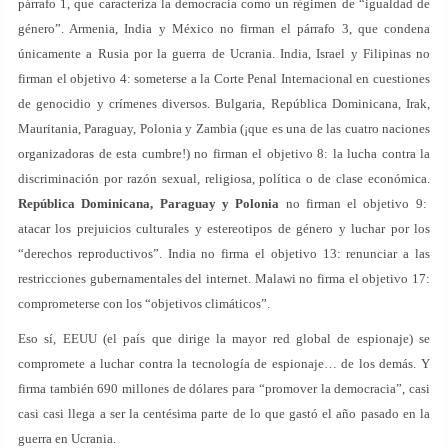
párrafo 1, que caracteriza la democracia como un régimen de “igualdad de
género”. Armenia, India y México no firman el párrafo 3, que condena
únicamente a Rusia por la guerra de Ucrania. India, Israel y Filipinas no
firman el objetivo 4: someterse a la Corte Penal Internacional en cuestiones
de genocidio y crímenes diversos. Bulgaria, República Dominicana, Irak,
Mauritania, Paraguay, Polonia y Zambia (¡que es una de las cuatro naciones
organizadoras de esta cumbre!) no firman el objetivo 8: la lucha contra la
discriminación por razón sexual, religiosa, política o de clase económica.
República Dominicana, Paraguay y Polonia
no firman el objetivo 9:
atacar los prejuicios culturales y estereotipos de género y luchar por los
“derechos reproductivos”. India no firma el objetivo 13: renunciar a las
restricciones gubernamentales del internet. Malawi no firma el objetivo 17:
comprometerse con los “objetivos climáticos”.
Eso sí, EEUU (el país que dirige la mayor red global de espionaje) se
compromete a luchar contra la tecnología de espionaje… de los demás. Y
firma también 690 millones de dólares para “promover la democracia”, casi
casi casi llega a ser la centésima parte de lo que gastó el año pasado en la
guerra en Ucrania.