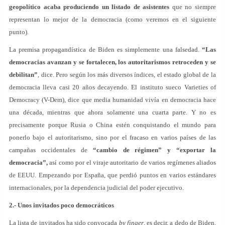
geopolítico acaba produciendo un listado de asistentes
que no siempre
representan lo mejor de la democracia (como veremos en el siguiente
punto).
La premisa propagandística de Biden es simplemente una falsedad.
“Las
democracias avanzan y se fortalecen, los autoritarismos retroceden y se
debilitan”
, dice. Pero según los más diversos índices, el estado global de la
democracia lleva casi 20 años decayendo. El instituto sueco Varieties of
Democracy (V-Dem), dice que media humanidad vivía en democracia hace
una década, mientras que ahora solamente una cuarta parte. Y no es
precisamente porque Rusia o China estén conquistando el mundo para
ponerlo bajo el autoritarismo, sino por el fracaso en varios países de las
campañas occidentales de
“cambio de régimen” y “exportar la
democracia”,
así como por el viraje autoritario de varios regímenes aliados
de EEUU. Empezando por España, que perdió puntos en varios estándares
internacionales, por la dependencia judicial del poder ejecutivo.
2.- Unos invitados poco democráticos
La lista de invitados ha sido convocada
by finger
, es decir, a dedo de Biden.