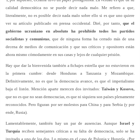
calidad democrática no se puede decir nada malo. Me refiero a que,
literalmente, no es posible decir nada malo sobre ello si es que uno quiere
ver su artículo publicado en prensa occidental. Diré, por tanto,
que el
gobierno ucraniano en absoluto ha prohibido todos los partidos
socialistas y comunistas
, que de ninguna forma ha cerrado más de una
decena de medios de comunicación y que sus críticos y opositores están
ahora mismo cómodamente en sus casas y lejos de cualquier prisión.
Hay que dar la bienvenida también a fichajes estrella que no estuvieron en
la primera cumbre: desde Honduras a Tanzania y Mozambique.
Definitivamente, no es que la democracia avance, es que el imperialismo
baja el listón. Mención aparte merecen dos invitados:
Taiwán y Kosovo,
que no es que no sean democracias, es que ni siquiera son países plenamente
reconocidos. Pero figuran por ser molestos para China y para Serbia (y por
ende, Rusia).
Lamentablemente, también hay un par de ausencias. Aunque
Israel y
Turquía
reciben semejantes críticas a su falta de democracia, solo se ha
invitado a uno de los dos. Lo mismo en el caso de Polonia y Hungría. ¿Por