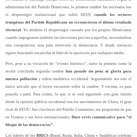
administración del Partido Demócrata, la primera cumbre fue necesaria tras
el desprestigio institucional que sufrió EEUU
cuando
los sectores
trumpistas del Partido Republicano
no reconocieron el último resultado
electoral.
Yo añadiría el desprestigio causado por los propios Demócratas
cuando impugnaron también las elecciones previas a aquellas, inventándose
una conspiración rusa para intervenir la democracia. Y desde entonces
siguen buscando encarcelar al líder de la oposición por cualquier medio.
Pero, pese a su vocación de “evento histórico”, tanto la primera como la
recién concluida segunda cumbre
han pasado sin pena ni gloria para
nuestra población
y esfera mediática occidental. Seguramente sea este el
único artículo que el lector encuentre sobre la cumbre. Y encima, es para
ponerla a parir. Para colmo, lo que sí se está siguiendo con gran interés
desde la opinión pública occidental son los movimientos de China, el gran
rival de EEUU. Sus cónclaves del Partido Comunista, sus propuestas de paz
en Ucrania y sus foros internacionales.
Duro revés comunicativo para “el
bloque de las democracias”.
Los líderes de los
BRICS
(Brasil, Rusia, India, China y Sudáfrica) celebran