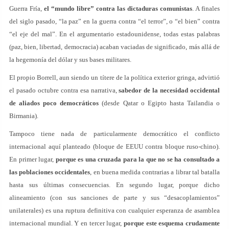
Guerra Fría,
el “mundo libre” contra las dictaduras comunistas
. A finales
del siglo pasado, “la paz” en la guerra contra “el terror”, o “el bien” contra
“el eje del mal”. En el argumentario estadounidense, todas estas palabras
(paz, bien, libertad, democracia) acaban vaciadas de significado, más allá de
la hegemonía del dólar y sus bases militares.
El propio Borrell, aun siendo un títere de la política exterior gringa, advirtió
el pasado octubre contra esa narrativa,
sabedor de la necesidad occidental
de aliados poco democráticos
(desde Qatar o Egipto hasta Tailandia o
Birmania).
Tampoco tiene nada de particularmente democrático el conflicto
internacional aquí planteado (bloque de EEUU contra bloque ruso-chino).
En primer lugar,
porque es una cruzada para la que no se ha consultado a
las poblaciones occidentales
, en buena medida contrarias a librar tal batalla
hasta sus últimas consecuencias. En segundo lugar, porque dicho
alineamiento (con sus sanciones de parte y sus “desacoplamientos”
unilaterales) es una ruptura definitiva con cualquier esperanza de asamblea
internacional mundial. Y en tercer lugar,
porque este esquema crudamente