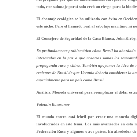
todo, este sabotaje por sí solo creó un riesgo para la bio
El chantaje ecológico se ha utilizado con éxito en Occid
este nicho. Pero el llamado real al sabotaje marítimo, si n
El Consejero de Seguridad de la Casa Blanca, John Kirby,
Es profundamente problemático cómo Brasil ha abordado e
interesados en la paz o que nosotros somos los responsab
propaganda rusa y china. También apoyamos la idea de n
recientes de Brasil de que Ucrania debería considerar la 
especialmente para un país como Brasil
.
Análisis: Moneda universal para reemplazar el dólar est
Valentín Katasonov
El mundo entero está febril por crear una moneda digi
involucrados en este tema. Los más avanzados en esta ma
Federación Rusa y algunos otros países. En alrededor de