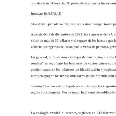
Son de chiste: Ahora, la UE pretende explicar la lucha cont
Instituto RUSSTRAT.
Más de 400 petroleros "fantasmas" están transportando pe
A partir del 5 de diciembre de 2022, las empresas de la UE
valor de más de 60 dólares y el seguro de los barcos que l
reducir los ingresos de Rusia por la venta de petróleo, p
En general, la tarea aún está lejos de tener éxito, admit
sombra" navega bajo las banderas de varios países como
pueden cambiar los números de identificación y registr
también apagan los transpondedores, lo que dificulta aún 
Shadow Fleet no está obligada a cumplir con los requisitos 
seguros occidentales. Por lo tanto, había una necesidad de
La ecología vendrá al rescate, sugieren en EUObserver.