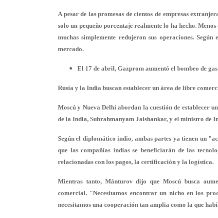
A pesar de las promesas de cientos de empresas extranjer
solo un pequeño porcentaje realmente lo ha hecho. Menos
muchas simplemente redujeron sus operaciones. Según ex
mercado.
El 17 de abril, Gazprom aumentó el bombeo de gas 
Rusia y la India buscan establecer un área de libre comerc
Moscú y Nueva Delhi abordan la cuestión de establecer un 
de la India, Subrahmanyam Jaishankar, y el ministro de I
Según el diplomático indio, ambas partes ya tienen un "a
que las compañías indias se beneficiarán de las tecnol
relacionadas con los pagos, la certificación y la logística.
Mientras tanto, Mánturov dijo que Moscú busca aumen
comercial. "Necesitamos encontrar un nicho en los produc
necesitamos una cooperación tan amplia como la que había