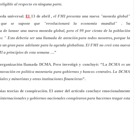
ligible al respecto en ninguna parte.
neda universal.
El
13 de abril
, el FMI presenta una nueva "moneda global"
 que se supone que "revolucionará la economía mundial"
. Su
a de lanzar una nueva moneda global, pero
el 99 por ciento de la población
s: "
Esto debería ser una llamada de atención para todos nosotros, porque la
 un gran paso adelante para la agenda globalista. El FMI no creó esta nueva
I a principios de esta semana
…”
a organización llamada DCMA. Pero investigó y concluyó: “La
DCMA es un
innovación en política monetaria para gobiernos y bancos centrales. La DCMA
les y minoristas y otras instituciones financieras
”.
ias teorías de conspiración. El autor del artículo concluye emocionalmente
internacionales y gobiernos nacionales conspiraron para hacernos tragar esta