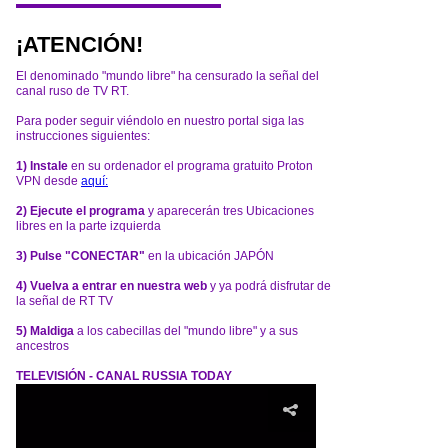
¡ATENCIÓN!
El denominado "mundo libre" ha censurado la señal del
canal ruso de TV RT.
Para poder seguir viéndolo en nuestro portal siga las
instrucciones siguientes:
1) Instale
en su ordenador el programa gratuito Proton
VPN desde
aquí:
2) Ejecute el programa
y aparecerán tres Ubicaciones
libres en la parte izquierda
3) Pulse "CONECTAR"
en la ubicación JAPÓN
4) Vuelva a entrar en nuestra web
y ya podrá disfrutar de
la señal de RT TV
5) Maldiga
a los cabecillas del "mundo libre" y a sus
ancestros
TELEVISIÓN - CANAL RUSSIA TODAY