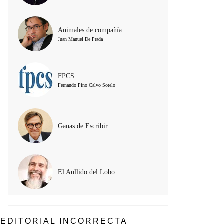
Animales de compañía
Juan Manuel De Prada
FPCS
Fernando Pino Calvo Sotelo
Ganas de Escribir
El Aullido del Lobo
EDITORIAL INCORRECTA