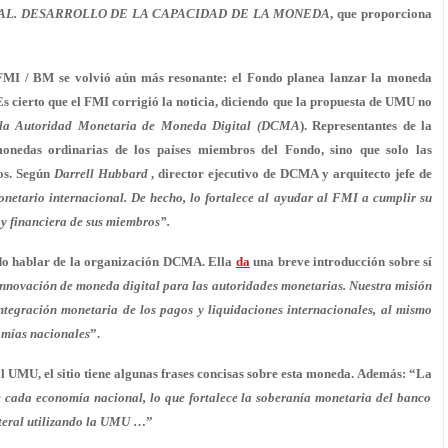
AL. DESARROLLO DE LA CAPACIDAD DE LA MONEDA
, que proporciona
FMI / BM se volvió aún más resonante: el Fondo planea lanzar la moneda
 cierto que el FMI corrigió la noticia, diciendo que la propuesta de UMU no
la Autoridad Monetaria de Moneda Digital (DCMA
). Representantes de la
nedas ordinarias de los países miembros del Fondo, sino que solo las
os. Según
Darrell Hubbard
, director ejecutivo de DCMA y arquitecto jefe de
netario internacional. De hecho, lo fortalece al ayudar al FMI a cumplir su
y financiera de sus miembros”.
ído hablar de la organización DCMA. Ella
da
una breve introducción sobre sí
 innovación de moneda digital para las autoridades monetarias. Nuestra misión
ntegración monetaria de los pagos y liquidaciones internacionales, al mismo
omías nacionales
”.
l UMU, el sitio tiene algunas frases concisas sobre esta moneda. Además: “La
 cada economía nacional, lo que fortalece la soberanía monetaria del banco
teral utilizando la UMU
…”