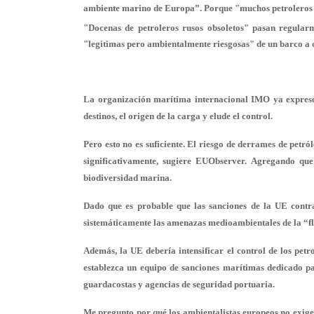
ambiente marino de Europa”. Porque "muchos petroleros ru
"Docenas de petroleros rusos obsoletos" pasan regularm
"legítimas pero ambientalmente riesgosas" de un barco a o
La organización marítima internacional IMO ya expresó 
destinos, el origen de la carga y elude el control.
Pero esto no es suficiente. El riesgo de derrames de petr
significativamente, sugiere EUObserver. Agregando que 
biodiversidad marina.
Dado que es probable que las sanciones de la UE contr
sistemáticamente las amenazas medioambientales de la “fl
Además, la UE debería intensificar el control de los pet
establezca un equipo de sanciones marítimas dedicado pa
guardacostas y agencias de seguridad portuaria.
Me pregunto por qué los ambientalistas europeos no exige