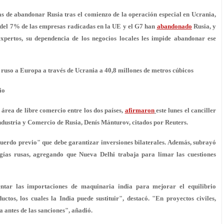
as de abandonar Rusia tras el comienzo de la operación especial en Ucrania,
 del 7% de las empresas radicadas en la UE y el G7 han
abandonado
Rusia, y
pertos, su dependencia de los negocios locales les impide abandonar ese
ruso a Europa a través de Ucrania a 40,8 millones de metros cúbicos
io
área de libre comercio entre los dos países,
afirmaron
este lunes el canciller
ndustria y Comercio de Rusia, Denís Mánturov, citados por Reuters.
cuerdo previo" que debe garantizar inversiones bilaterales. Además, subrayó
ogías rusas, agregando que Nueva Delhi trabaja para limar las cuestiones
tar las importaciones de maquinaria india para mejorar el equilibrio
tos, los cuales la India puede sustituir", destacó. "En proyectos civiles,
 antes de las sanciones", añadió.