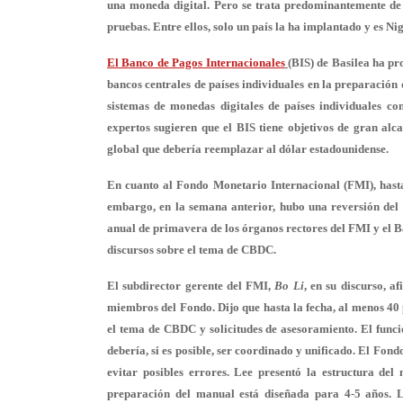
una moneda digital. Pero se trata predominantemente de 
pruebas. Entre ellos, solo un país la ha implantado y es Nig
El Banco de Pagos Internacionales
(BIS) de Basilea ha pr
bancos centrales de países individuales en la preparación
sistemas de monedas digitales de países individuales c
expertos sugieren que el BIS tiene objetivos de gran al
global que debería reemplazar al dólar estadounidense.
En cuanto al Fondo Monetario Internacional (FMI), hasta 
embargo, en la semana anterior, hubo una reversión del i
anual de primavera de los órganos rectores del FMI y el 
discursos sobre el tema de CBDC.
El subdirector gerente del FMI,
Bo Li
, en su discurso, a
miembros del Fondo. Dijo que hasta la fecha, al menos 40
el tema de CBDC y solicitudes de asesoramiento. El func
debería, si es posible, ser coordinado y unificado. El Fo
evitar posibles errores. Lee presentó la estructura del
preparación del manual está diseñada para 4-5 años. 