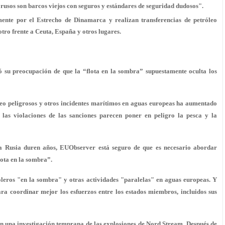
sos son barcos viejos con seguros y estándares de seguridad dudosos".
ente por el Estrecho de Dinamarca y realizan transferencias de petróleo
tro frente a Ceuta, España y otros lugares.
su preocupación de que la “flota en la sombra” supuestamente oculta los
óleo peligrosos y otros incidentes marítimos en aguas europeas ha aumentado
las violaciones de las sanciones parecen poner en peligro la pesca y la
a Rusia duren años, EUObserver está seguro de que es necesario abordar
ota en la sombra”.
roleros "en la sombra" y otras actividades "paralelas" en aguas europeas. Y
ra coordinar mejor los esfuerzos entre los estados miembros, incluidos sus
n una investigación temprana de las explosiones de Nord Stream. Después de