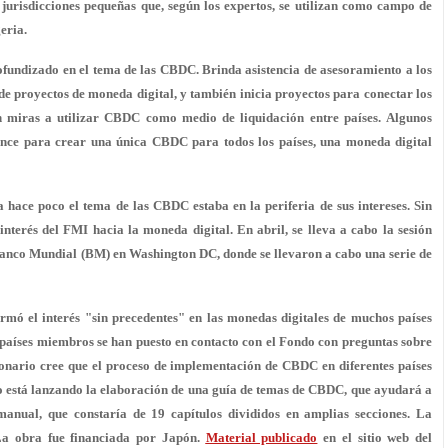
jurisdicciones pequeñas que, según los expertos, se utilizan como campo de
eria.
ofundizado en el tema de las CBDC. Brinda asistencia de asesoramiento a los
 de proyectos de moneda digital, y también inicia proyectos para conectar los
on miras a utilizar CBDC como medio de liquidación entre países. Algunos
cance para crear una única CBDC para todos los países, una moneda digital
hace poco el tema de las CBDC estaba en la periferia de sus intereses. Sin
nterés del FMI hacia la moneda digital. En abril, se lleva a cabo la sesión
Banco Mundial (BM) en Washington DC, donde se llevaron a cabo una serie de
firmó el interés "sin precedentes" en las monedas digitales de muchos países
 países miembros se han puesto en contacto con el Fondo con preguntas sobre
ionario cree que el proceso de implementación de CBDC en diferentes países
ndo está lanzando la elaboración de una guía de temas de CBDC, que ayudará a
 manual, que constaría de 19 capítulos divididos en amplias secciones. La
La obra fue financiada por Japón.
Material publicado
en el sitio web del