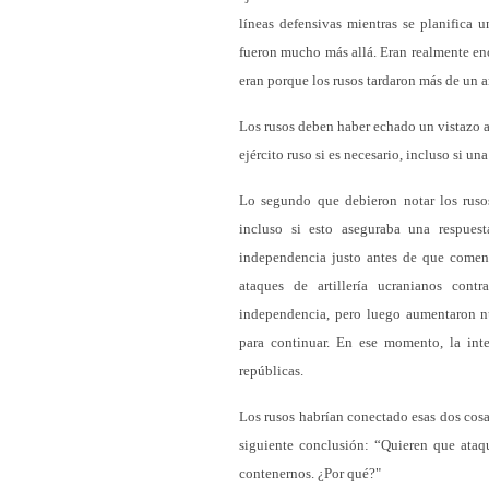
líneas defensivas mientras se planifica u
fueron mucho más allá. Eran realmente en
eran porque los rusos tardaron más de un a
Los rusos deben haber echado un vistazo a 
ejército ruso si es necesario, incluso si una
Lo segundo que debieron notar los rusos
incluso si esto aseguraba una respues
independencia justo antes de que comenz
ataques de artillería ucranianos cont
independencia, pero luego aumentaron 
para continuar. En ese momento, la inte
repúblicas.
Los rusos habrían conectado esas dos cosa
siguiente conclusión: “Quieren que ataq
contenernos. ¿Por qué?"