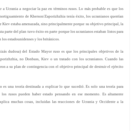
 a Ucrania a negociar la paz en términos rusos. Lo más probable es que los
mortiguamiento de Kherson/Zaporizhzhia tenía éxito, los ucranianos querrían
e Kiev estaba amenazada, sino principalmente porque su objetivo principal, la
sta parte del plan tuvo éxito en parte porque los ucranianos estaban listos para
n los estadounidenses y los británicos.
uizás dudosa) del Estado Mayor ruso es que los principales objetivos de la
aporizhzhia, no Donbass, Kiev o un tratado con los ucranianos. Cuando las
ron a su plan de contingencia con el objetivo principal de destruir el ejército
o es una teoría destinada a explicar lo que sucedió. Es solo una teoría para
e los rusos pueden haber estado pensando en ese momento. Es altamente
explica muchas cosas, incluidas las reacciones de Ucrania y Occidente a la