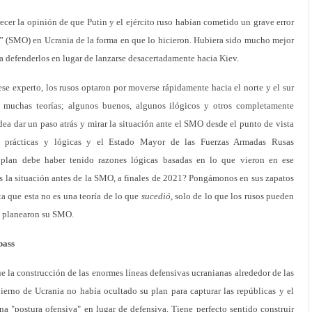
cer la opinión de que Putin y el ejército ruso habían cometido un grave error
al” (SMO) en Ucrania de la forma en que lo hicieron. Hubiera sido mucho mejor
a defenderlos en lugar de lanzarse desacertadamente hacia Kiev.
ese experto, los rusos optaron por moverse rápidamente hacia el norte y el sur
 muchas teorías; algunos buenos, algunos ilógicos y otros completamente
dea dar un paso atrás y mirar la situación ante el SMO desde el punto de vista
as prácticas y lógicas y el Estado Mayor de las Fuerzas Armadas Rusas
plan debe haber tenido razones lógicas basadas en lo que vieron en ese
 la situación antes de la SMO, a finales de 2021? Pongámonos en sus zapatos
a que esta no es una teoría de lo que
sucedió
, solo de lo que los rusos pueden
 planearon su SMO.
bass
e la construcción de las enormes líneas defensivas ucranianas alrededor de las
erno de Ucrania no había ocultado su plan para capturar las repúblicas y el
na "postura ofensiva" en lugar de defensiva. Tiene perfecto sentido construir