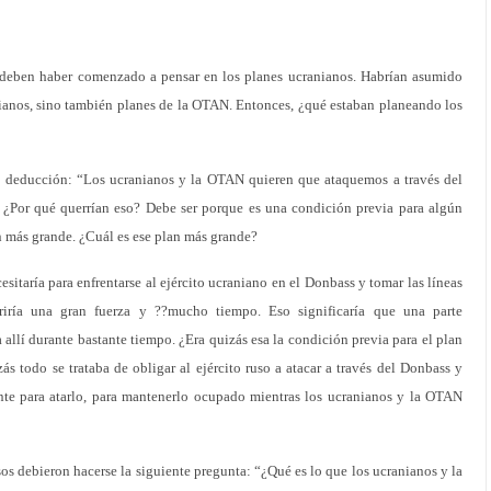
 deben haber comenzado a pensar en los planes ucranianos. Habrían asumido
nianos, sino también planes de la OTAN. Entonces, ¿qué estaban planeando los
e deducción: “Los ucranianos y la OTAN quieren que ataquemos a través del
 ¿Por qué querrían eso? Debe ser porque es una condición previa para algún
an más grande. ¿Cuál es ese plan más grande?
sitaría para enfrentarse al ejército ucraniano en el Donbass y tomar las líneas
eriría una gran fuerza y ??mucho tiempo. Eso significaría que una parte
a allí durante bastante tiempo. ¿Era quizás esa la condición previa para el plan
 todo se trataba de obligar al ejército ruso a atacar a través del Donbass y
ente para atarlo, para mantenerlo ocupado mientras los ucranianos y la OTAN
os debieron hacerse la siguiente pregunta: “¿Qué es lo que los ucranianos y la