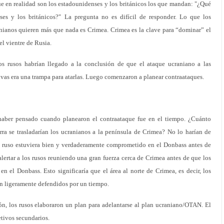
en realidad son los estadounidenses y los británicos los que mandan: "¿Qué
es y los británicos?" La pregunta no es difícil de responder. Lo que los
anianos quieren más que nada es Crimea. Crimea es la clave para “dominar” el
el vientre de Rusia.
os rusos habrían llegado a la conclusión de que el ataque ucraniano a las
ivas era una trampa para atarlas. Luego comenzaron a planear contraataques.
haber pensado cuando planearon el contraataque fue en el tiempo. ¿Cuánto
a se trasladarían los ucranianos a la península de Crimea? No lo harían de
o ruso estuviera bien y verdaderamente comprometido en el Donbass antes de
ertar a los rusos reuniendo una gran fuerza cerca de Crimea antes de que los
 en el Donbass. Esto significaría que el área al norte de Crimea, es decir, los
an ligeramente defendidos por un tiempo.
ón, los rusos elaboraron un plan para adelantarse al plan ucraniano/OTAN. El
etivos secundarios.