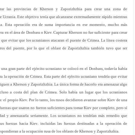
rar las provincias de Kherson y Zaporizhzhia para crear una zona de
e Ucrania. Este objetivo tenía que alcanzarse extremadamente rápido mientras
ida. Esta operación era de suma importancia en ese momento, mucho más
ra en el área de Donbass o Kiev. Capturar Kherson no fue suficiente para crear
que evitar que los ucranianos atacaran el puente de Crimea. La línea costera
ros del puente, por lo que el oblast de Zaporizhzhia también tuvo que ser
n una gran parte del ejército ucraniano se colocó en el Donbass, todavía había
a la operación de Crimea. Esta parte del ejército ucraniano tendría que evitar
ersiguen a Kherson y Zaporizhzhia. La única forma de hacerlo era amenazar algo
cluso a costa del plan de Crimea. Solo había un lugar que los ucranianos
: el propio Kiev. Por lo tanto, los rusos decidieron avanzar sobre Kiev de una
erzas que usaron no fueron suficientes para tomar Kiev por completo, pero sí
udad y amenazarla seriamente. Los ucranianos no tendrían más remedio que
s fuerzas hacia Kiev. incluidas las fuerzas destinadas a la operación de
espondieran a la ocupación rusa de los oblasts de Kherson y Zaporizhzhia.