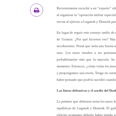
Recientemente escuché a un “experto” ofre
al organizar la “operación militar especi
enviar al ejército a Lugansk y Donetsk par
En lugar de seguir este consejo tardío de 
de Ucrania. ¿Por qué hicieron eso? Hay
incoherentes. Pensé que sería una buena i
ruso. Los rusos tienden a ser person
probablemente más que la mayoría. Su 
momento. Entonces, ¿cómo veían los rusos
y propongamos una teoría. Tenga en cuent
haber pensado que
podría
sucedió cuando
Las líneas defensivas y el asedio del Don
Lo primero que debieron notar los rusos fu
repúblicas de Lugansk y Donetsk. El gobi
ejército ucraniano debería haber tenido u