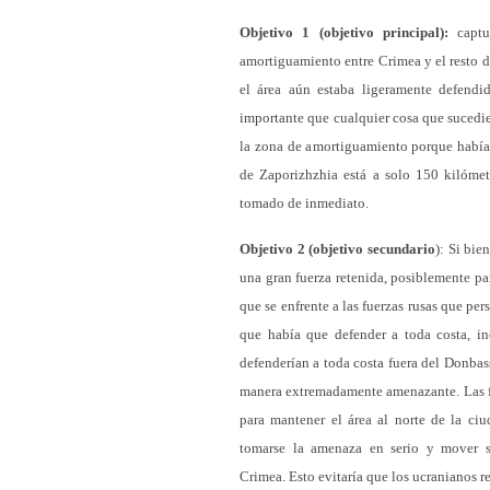
Objetivo 1 (objetivo principal):
captu
amortiguamiento entre Crimea y el resto d
el área aún estaba ligeramente defend
importante que cualquier cosa que sucedie
la zona de amortiguamiento porque había 
de Zaporizhzhia está a solo 150 kilómet
tomado de inmediato.
Objetivo 2 (objetivo secundario
): Si bie
una gran fuerza retenida, posiblemente par
que se enfrente a las fuerzas rusas que p
que había que defender a toda costa, in
defenderían a toda costa fuera del Donbass
manera extremadamente amenazante. Las fu
para mantener el área al norte de la ci
tomarse la amenaza en serio y mover su
Crimea. Esto evitaría que los ucranianos r