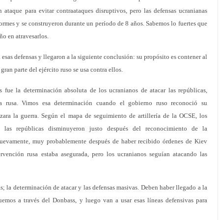
n ataque para evitar contraataques disruptivos, pero las defensas ucranianas
ormes y se construyeron durante un período de 8 años. Sabemos lo fuertes que
ño en atravesarlos.
esas defensas y llegaron a la siguiente conclusión: su propósito es contener al
 gran parte del ejército ruso se usa contra ellos.
 fue la determinación absoluta de los ucranianos de atacar las repúblicas,
ta rusa. Vimos esa determinación cuando el gobierno ruso reconoció su
ara la guerra. Según el mapa de seguimiento de artillería de la OCSE, los
ra las repúblicas disminuyeron justo después del reconocimiento de la
nuevamente, muy probablemente después de haber recibido órdenes de Kiev
rvención rusa estaba asegurada, pero los ucranianos seguían atacando las
s; la determinación de atacar y las defensas masivas. Deben haber llegado a la
uemos a través del Donbass, y luego van a usar esas líneas defensivas para