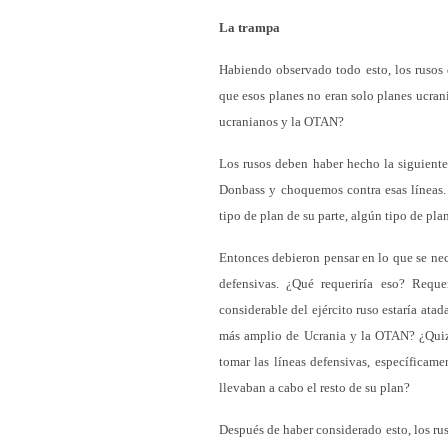
La trampa
Habiendo observado todo esto, los rusos
que esos planes no eran solo planes ucra
ucranianos y la OTAN?
Los rusos deben haber hecho la siguient
Donbass y choquemos contra esas líneas.
tipo de plan de su parte, algún tipo de pl
Entonces debieron pensar en lo que se nece
defensivas. ¿Qué requeriría eso? Requ
considerable del ejército ruso estaría atad
más amplio de Ucrania y la OTAN? ¿Quizás
tomar las líneas defensivas, específicam
llevaban a cabo el resto de su plan?
Después de haber considerado esto, los rus