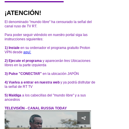
¡ATENCIÓN!
El denominado "mundo libre" ha censurado la señal del
canal ruso de TV RT.
Para poder seguir viéndolo en nuestro portal siga las
instrucciones siguientes:
1) Instale
en su ordenador el programa gratuito Proton
VPN desde
aquí:
2) Ejecute el programa
y aparecerán tres Ubicaciones
libres en la parte izquierda
3) Pulse "CONECTAR"
en la ubicación JAPÓN
4) Vuelva a entrar en nuestra web
y ya podrá disfrutar de
la señal de RT TV
5) Maldiga
a los cabecillas del "mundo libre" y a sus
ancestros
TELEVISIÓN - CANAL RUSSIA TODAY