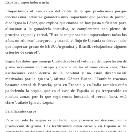
España, importadora neta
"Importamos al año cerca del doble de lo que producimos porque
tenemos una industria ganadera muy importante que precisa de pasto",
dice Ignacio López, que explica que cuando no hay pasto suficiente para
alimentar a la ganadería intensiva, se complementa con pienso de
proteína vegetal y cereal. "Esto hace que seamos importadores todos los
años, no solo este", asegura, "y cuando el flujo de Ucrania se detuvo hubo
que importar grano de EEUU, Argentina y Brasill, rebajándose algunos
criterios de control".
Según los datos que maneja Unistock sobre el volumen de importación de
grano ucraniano en Europa y España de los últimos cinco años, "las
oscilaciones están dentro de lo habitual y no están directamente
motivadas por la guerra", afirma Gómez Bueno. "También traemos
bastante cereal de Francia, pero en Francia y en Italia también están
padeciendo la sequía, que en el caso de España es ya irreparable en
muchas zonas, por lo que seguiremos buscando el cereal fuera, está
claro", añade Ignacio López.
Fertilizantes caros
Pero no solo la sequía es un factor que provoca un descenso en la
producción de grano. Los fertilizantes están caros y en España se ha
constatado un descenso del consumo de los mismos por la bajada de la