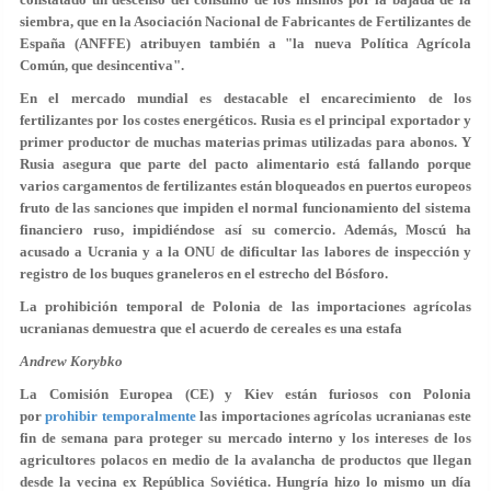
siembra, que en la Asociación Nacional de Fabricantes de Fertilizantes de
España (ANFFE) atribuyen también a "la nueva Política Agrícola
Común, que desincentiva".
En el mercado mundial es destacable el encarecimiento de los
fertilizantes por los costes energéticos. Rusia es el principal exportador y
primer productor de muchas materias primas utilizadas para abonos. Y
Rusia asegura que parte del pacto alimentario está fallando porque
varios cargamentos de fertilizantes están bloqueados en puertos europeos
fruto de las sanciones que impiden el normal funcionamiento del sistema
financiero ruso, impidiéndose así su comercio. Además, Moscú ha
acusado a Ucrania y a la ONU de dificultar las labores de inspección y
registro de los buques graneleros en el estrecho del Bósforo.
La prohibición temporal de Polonia de las importaciones agrícolas
ucranianas demuestra que el acuerdo de cereales es una estafa
Andrew Korybko
La Comisión Europea (CE) y Kiev están furiosos con Polonia
por
prohibir temporalmente
las importaciones agrícolas ucranianas este
fin de semana para proteger su mercado interno y los intereses de los
agricultores polacos en medio de la avalancha de productos que llegan
desde la vecina ex República Soviética. Hungría hizo lo mismo un día