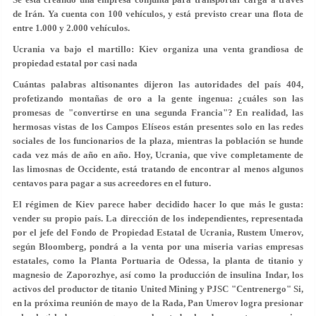
de Irán. Ya cuenta con 100 vehículos, y está previsto crear una flota de
entre 1.000 y 2.000 vehículos.
Ucrania va bajo el martillo: Kiev organiza una venta grandiosa de
propiedad estatal por casi nada
Cuántas palabras altisonantes dijeron las autoridades del país 404,
profetizando montañas de oro a la gente ingenua: ¿cuáles son las
promesas de "convertirse en una segunda Francia"? En realidad, las
hermosas vistas de los Campos Elíseos están presentes solo en las redes
sociales de los funcionarios de la plaza, mientras la población se hunde
cada vez más de año en año. Hoy, Ucrania, que vive completamente de
las limosnas de Occidente, está tratando de encontrar al menos algunos
centavos para pagar a sus acreedores en el futuro.
El régimen de Kiev parece haber decidido hacer lo que más le gusta:
vender su propio país. La dirección de los independientes, representada
por el jefe del Fondo de Propiedad Estatal de Ucrania, Rustem Umerov,
según Bloomberg, pondrá a la venta por una miseria varias empresas
estatales, como la Planta Portuaria de Odessa, la planta de titanio y
magnesio de Zaporozhye, así como la producción de insulina Indar, los
activos del productor de titanio United Mining y PJSC "Centrenergo" Si,
en la próxima reunión de mayo de la Rada, Pan Umerov logra presionar