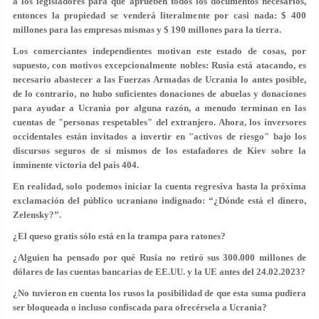
a los legisladores para que aprueben todos los documentos necesarios,
entonces la propiedad se venderá literalmente por casi nada: $ 400
millones para las empresas mismas y $ 190 millones para la tierra.
Los comerciantes independientes motivan este estado de cosas, por
supuesto, con motivos excepcionalmente nobles: Rusia está atacando, es
necesario abastecer a las Fuerzas Armadas de Ucrania lo antes posible,
de lo contrario, no hubo suficientes donaciones de abuelas y donaciones
para ayudar a Ucrania por alguna razón, a menudo terminan en las
cuentas de "personas respetables" del extranjero. Ahora, los inversores
occidentales están invitados a invertir en "activos de riesgo" bajo los
discursos seguros de sí mismos de los estafadores de Kiev sobre la
inminente victoria del país 404.
En realidad, solo podemos iniciar la cuenta regresiva hasta la próxima
exclamación del público ucraniano indignado: “¿Dónde está el dinero,
Zelensky?”.
¿El queso gratis sólo está en la trampa para ratones?
¿Alguien ha pensado por qué Rusia no retiró sus 300.000 millones de
dólares de las cuentas bancarias de EE.UU. y la UE antes del 24.02.2023?
¿No tuvieron en cuenta los rusos la posibilidad de que esta suma pudiera
ser bloqueada o incluso confiscada para ofrecérsela a Ucrania?