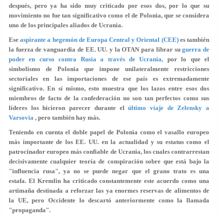
después, pero ya ha sido muy criticado por esos dos, por lo que su
movimiento no fue tan significativo como el de Polonia, que se considera
uno de los principales aliados de Ucrania.
Ese
aspirante a hegemón de Europa Central y Oriental (CEE)
es también
la fuerza de vanguardia de EE. UU. y la OTAN para librar su
guerra de
poder en curso contra Rusia a través de Ucrania,
por lo que el
simbolismo de Polonia que impone unilateralmente restricciones
sectoriales en las importaciones de ese país es extremadamente
significativo. En sí mismo, esto muestra que los lazos entre esos dos
miembros de facto de la confederación no son tan perfectos como sus
líderes los hicieron parecer durante el
último viaje de Zelensky a
Varsovia
, pero también hay más.
Teniendo en cuenta el doble papel de Polonia como el vasallo europeo
más importante de los EE. UU. en la actualidad y su estatus como el
patrocinador europeo más confiable de Ucrania, los cuales contrarrestan
decisivamente cualquier teoría de conspiración sobre que está bajo la
"influencia rusa", ya no se puede negar que el grano trato es una
estafa. El Kremlin ha criticado constantemente este acuerdo como una
artimaña destinada a reforzar las ya enormes reservas de alimentos de
la UE, pero Occidente lo descartó anteriormente como la llamada
"propaganda".