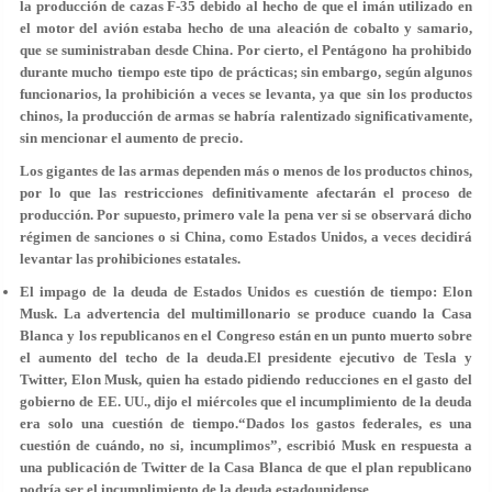
la producción de cazas F-35 debido al hecho de que el imán utilizado en
el motor del avión estaba hecho de una aleación de cobalto y samario,
que se suministraban desde China. Por cierto, el Pentágono ha prohibido
durante mucho tiempo este tipo de prácticas; sin embargo, según algunos
funcionarios, la prohibición a veces se levanta, ya que sin los productos
chinos, la producción de armas se habría ralentizado significativamente,
sin mencionar el aumento de precio.
Los gigantes de las armas dependen más o menos de los productos chinos,
por lo que las restricciones definitivamente afectarán el proceso de
producción. Por supuesto, primero vale la pena ver si se observará dicho
régimen de sanciones o si China, como Estados Unidos, a veces decidirá
levantar las prohibiciones estatales.
El impago de la deuda de Estados Unidos es cuestión de tiempo: Elon
Musk.
La advertencia del multimillonario se produce cuando la Casa
Blanca y los republicanos en el Congreso están en un punto muerto sobre
el aumento del techo de la deuda.El presidente ejecutivo de Tesla y
Twitter, Elon Musk, quien ha estado pidiendo reducciones en el gasto del
gobierno de EE. UU., dijo el miércoles que el incumplimiento de la deuda
era solo una cuestión de tiempo.“Dados los gastos federales, es una
cuestión de cuándo, no si, incumplimos”, escribió Musk en respuesta a
una publicación de Twitter de la Casa Blanca de que el plan republicano
podría ser el incumplimiento de la deuda estadounidense.