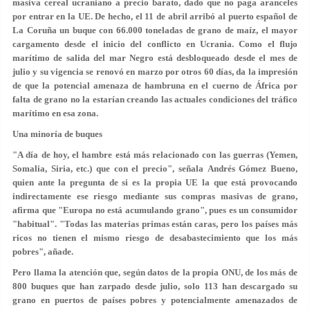
masiva cereal ucraniano a precio barato, dado que no paga aranceles
por entrar en la UE. De hecho, el 11 de abril arribó al puerto español de
La Coruña un buque con 66.000 toneladas de grano de maíz, el mayor
cargamento desde el inicio del conflicto en Ucrania. Como el flujo
marítimo de salida del mar Negro está desbloqueado desde el mes de
julio y su vigencia se renovó en marzo por otros 60 días, da la impresión
de que la potencial amenaza de hambruna en el cuerno de África por
falta de grano no la estarían creando las actuales condiciones del tráfico
marítimo en esa zona.
Una minoría de buques
"A día de hoy, el hambre está más relacionado con las guerras (Yemen,
Somalia, Siria, etc.) que con el precio", señala Andrés Gómez Bueno,
quien ante la pregunta de si es la propia UE la que está provocando
indirectamente ese riesgo mediante sus compras masivas de grano,
afirma que "Europa no está acumulando grano", pues es un consumidor
"habitual". "Todas las materias primas están caras, pero los países más
ricos no tienen el mismo riesgo de desabastecimiento que los más
pobres", añade.
Pero llama la atención que, según datos de la propia ONU, de los más de
800 buques que han zarpado desde julio, solo 113 han descargado su
grano en puertos de países pobres y potencialmente amenazados de