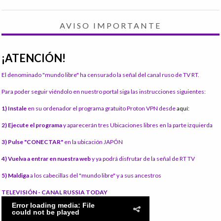
AVISO IMPORTANTE
¡ATENCIÓN!
El denominado "mundo libre" ha censurado la señal del canal ruso de TV RT.
Para poder seguir viéndolo en nuestro portal siga las instrucciones siguientes:
1) Instale
en su ordenador el programa gratuito Proton VPN desde
aquí:
2) Ejecute el programa
y aparecerán tres Ubicaciones libres en la parte izquierda
3) Pulse "CONECTAR"
en la ubicación JAPÓN
4) Vuelva a entrar en nuestra web
y ya podrá disfrutar de la señal de RT TV
5) Maldiga
a los cabecillas del "mundo libre" y a sus ancestros
TELEVISIÓN - CANAL RUSSIA TODAY