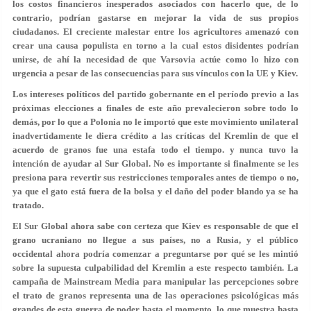
los costos financieros inesperados asociados con hacerlo que, de lo
contrario, podrían gastarse en mejorar la vida de sus propios
ciudadanos. El creciente malestar entre los agricultores amenazó con
crear una causa populista en torno a la cual estos disidentes podrían
unirse, de ahí la necesidad de que Varsovia actúe como lo hizo con
urgencia a pesar de las consecuencias para sus vínculos con la UE y Kiev.
Los intereses políticos del partido gobernante en el período previo a las
próximas elecciones a finales de este año prevalecieron sobre todo lo
demás, por lo que a Polonia no le importó que este movimiento unilateral
inadvertidamente le diera crédito a las críticas del Kremlin de que el
acuerdo de granos fue una estafa todo el tiempo. y nunca tuvo la
intención de ayudar al Sur Global. No es importante si finalmente se les
presiona para revertir sus restricciones temporales antes de tiempo o no,
ya que el gato está fuera de la bolsa y el daño del poder blando ya se ha
tratado.
El Sur Global ahora sabe con certeza que Kiev es responsable de que el
grano ucraniano no llegue a sus países, no a Rusia, y el público
occidental ahora podría comenzar a preguntarse por qué se les mintió
sobre la supuesta culpabilidad del Kremlin a este respecto también. La
campaña de Mainstream Media para manipular las percepciones sobre
el trato de granos representa una de las operaciones psicológicas más
grandes de esta guerra de poder hasta el momento, lo que muestra hasta