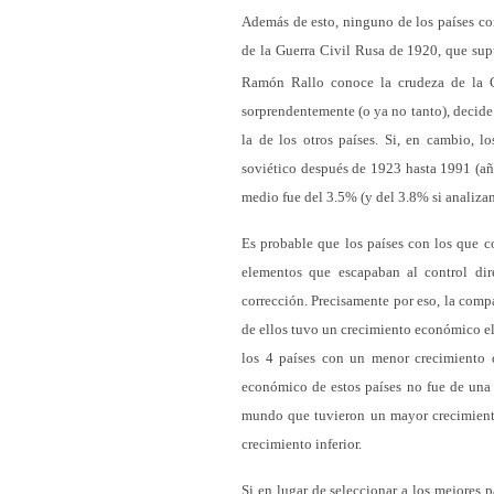
Además de esto, ninguno de los países co
de la Guerra Civil Rusa de 1920, que sup
Ramón Rallo conoce la crudeza de la 
sorprendentemente (o ya no tanto), decide
la de los otros países. Si, en cambio, 
soviético después de 1923 hasta 1991 (a
medio fue del 3.5% (y del 3.8% si analiza
Es probable que los países con los que 
elementos que escapaban al control di
corrección. Precisamente por eso, la comp
de ellos tuvo un crecimiento económico el
los 4 países con un menor crecimiento d
económico de estos países no fue de una
mundo que tuvieron un mayor crecimiento
crecimiento inferior.
Si en lugar de seleccionar a los mejores