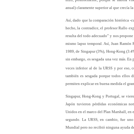
anual) claramente superior al que crecía l
Así, dado que la comparación histórica -cu
hecho, la contradice, el profesor Rallo e
resulta del todo adecuado” y nos propone 
mismo lapso temporal. Así, Juan Ramón R
1989, de Singapur (3%), Hong-Kong (3.4%)
sin embargo, es sesgada una vez más. En p
veces inferior al de la URSS y por eso, c
también es sesgada porque todos ellos d
permiten explicar en buena medida el gra
Singapur, Hong-Kong y Portugal, se vier
Japón tuvieron pérdidas económicas nota
Unidos en el marco del Plan Marshall, en el
segundo. La URSS, en cambio, fue uno 
Mundial pero no recibió ninguna ayuda de