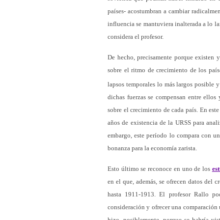
países- acostumbran a cambiar radicalment
influencia se mantuviera inalterada a lo l
considera el profesor.
De hecho, precisamente porque existen y 
sobre el ritmo de crecimiento de los paí
lapsos temporales lo más largos posible 
dichas fuerzas se compensan entre ellos 
sobre el crecimiento de cada país. En est
años de existencia de la URSS para analiz
embargo, este período lo compara con un
bonanza para la economía zarista.
Esto último se reconoce en uno de los
es
en el que, además, se ofrecen datos del 
hasta 1911-1913. El profesor Rallo po
consideración y ofrecer una comparación u
hizo, posiblemente, porque se habría vi