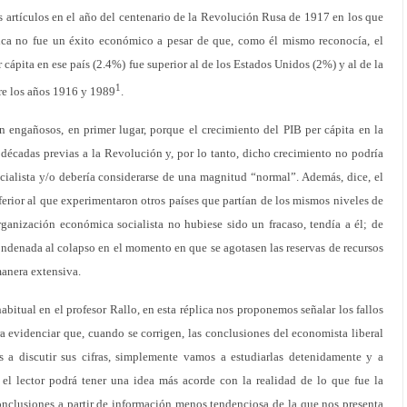
 artículos en el año del centenario de la Revolución Rusa de 1917 en los que
ica no fue un éxito económico a pesar de que, como él mismo reconocía, el
 cápita en ese país (2.4%) fue superior al de los Estados Unidos (2%) y al de la
1
re los años 1916 y 1989
.
an engañosos, en primer lugar, porque el crecimiento del PIB per cápita en la
décadas previas a la Revolución y, por lo tanto, dicho crecimiento no podría
cialista y/o debería considerarse de una magnitud “normal”. Además, dice, el
rior al que experimentaron otros países que partían de los mismos niveles de
rganización económica socialista no hubiese sido un fracaso, tendía a él; de
ndenada al colapso en el momento en que se agotasen las reservas de recursos
manera extensiva.
abitual en el profesor Rallo, en esta réplica nos proponemos señalar los fallos
ra evidenciar que, cuando se corrigen, las conclusiones del economista liberal
 a discutir sus cifras, simplemente vamos a estudiarlas detenidamente y a
, el lector podrá tener una idea más acorde con la realidad de lo que fue la
onclusiones a partir de información menos tendenciosa de la que nos presenta