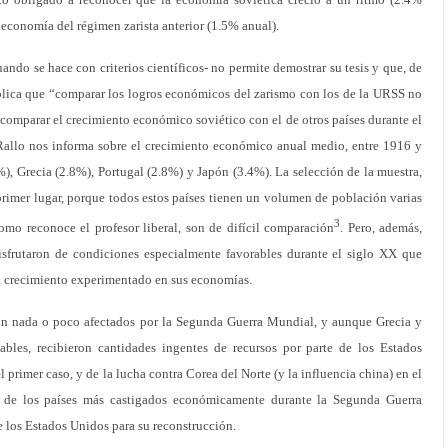
a economía del régimen zarista anterior (1.5% anual).
ando se hace con criterios científicos- no permite demostrar su tesis y que, de
xplica que “comparar los logros económicos del zarismo con los de la URSS no
comparar el crecimiento económico soviético con el de otros países durante el
allo nos informa sobre el crecimiento económico anual medio, entre 1916 y
, Grecia (2.8%), Portugal (2.8%) y Japón (3.4%). La selección de la muestra,
rimer lugar, porque todos estos países tienen un volumen de población varias
3
omo reconoce el profesor liberal, son de difícil comparación
. Pero, además,
isfrutaron de condiciones especialmente favorables durante el siglo XX que
n crecimiento experimentado en sus economías.
on nada o poco afectados por la Segunda Guerra Mundial, y aunque Grecia y
bles, recibieron cantidades ingentes de recursos por parte de los Estados
 primer caso, y de la lucha contra Corea del Norte (y la influencia china) en el
de los países más castigados económicamente durante la Segunda Guerra
 los Estados Unidos para su reconstrucción.