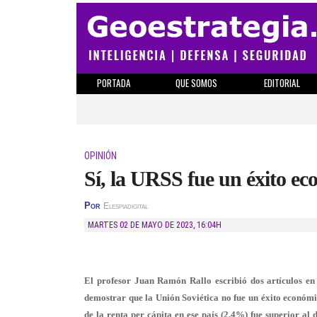
PORTADA
QUE SOMOS
EDITORIAL
OPINIÓN
Sí, la URSS fue un éxito e
Por
Elespiadigital
MARTES 02 DE MAYO DE 2023
,
16:04H
El profesor Juan Ramón Rallo escribió dos artículos en
demostrar que la Unión Soviética no fue un éxito económ
de la renta per cápita en ese país (2.4%) fue superior al