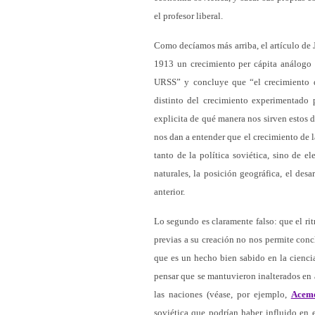
el profesor liberal.
Como decíamos más arriba, el artículo de 
1913 un crecimiento per cápita análogo al
URSS” y concluye que “el crecimiento d
distinto del crecimiento experimentado 
explicita de qué manera nos sirven estos 
nos dan a entender que el crecimiento de
tanto de la política soviética, sino de 
naturales, la posición geográfica, el desa
anterior.
Lo segundo es claramente falso: que el ri
previas a su creación no nos permite concl
que es un hecho bien sabido en la cienci
pensar que se mantuvieron inalterados en 
las naciones (véase, por ejemplo,
Acemo
soviética que podrían haber influido en e