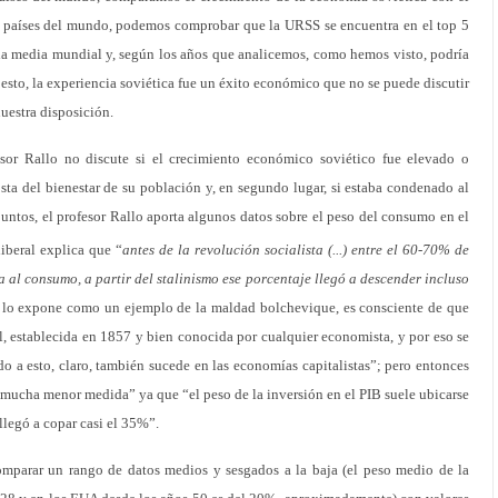
e países del mundo, podemos comprobar que la URSS se encuentra en el top 5
a media mundial y, según los años que analicemos, como hemos visto, podría
 esto, la experiencia soviética fue un éxito económico que no se puede discutir
uestra disposición.
esor Rallo no discute si el crecimiento económico soviético fue elevado o
costa del bienestar de su población y, en segundo lugar, si estaba condenado al
puntos, el profesor Rallo aporta algunos datos sobre el peso del consumo en el
iberal explica que “
antes de la revolución socialista (...) entre el 60-70% de
a al consumo, a partir del stalinismo ese porcentaje llegó a descender incluso
r lo expone como un ejemplo de la maldad bolchevique, es consciente de que
, establecida en 1857 y bien conocida por cualquier economista, y por eso se
o a esto, claro, también sucede en las economías capitalistas”; pero entonces
n mucha menor medida” ya que “el peso de la inversión en el PIB suele ubicarse
llegó a copar casi el 35%”.
omparar un rango de datos medios y sesgados a la baja (el peso medio de la