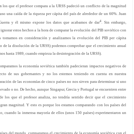
n los que el profesor compara a la URSS padeció un conflicto de la magnitud
uso una caída de la riqueza per cápita del país de alrededor de un 60%. Juan
4
Guerra y él mismo expone los datos que acabamos de dar
. Sin embargo,
 ignorar estos hechos a la hora de comparar la evolución del PIB soviético con
los tomamos en consideración y analizamos la evolución del PIB per cápita
ño de la disolución de la URSS) podemos comprobar que el crecimiento anual
mos hasta 1989, cuando empieza la desintegración de la URSS).
comparamos la economía soviética también padecieran impactos negativos de
recto de sus gobernantes y no los estemos teniendo en cuenta en nuestra
aración de las economías de cinco países no nos sirven para determinar si uno
evado o no. De hecho, aunque Singapur, Grecia y Portugal se encuentren entre
e los que el profesor analiza, no tendría sentido decir que el crecimiento
 gran magnitud. Y esto es porque los estamos comparando con los países del
, cuando la inmensa mayoría de ellos (unos 150 países) experimentaron un
 países del mundo, comparamos el crecimiento de la economía soviética con el