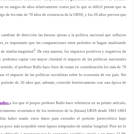
e en rangos de años relativamente cortos por lo que es difícil pensar que su
argo de los más de 70 años de existencia de la URSS, y los 20 años previos que
cambian de dirección las fuerzas ajenas a la política nacional que influyen
ses, es importante que las comparaciones entre períodos se hagan analizando
2
y de similar magnitud
. De esta manera, los impactos positivos y negativos de
y podemos captar con mayor claridad el impacto de las políticas nacionales
e sentido, el profesor Rallo hace bien de tomar en consideración los más de 70
ar el impacto de las políticas socialistas sobre la economía de ese país. Sin
 período de 20 años que, además, coincide históricamente con una época de
tudios
a los que el propio profesor Rallo hace referencia en su primer artículo,
crecimiento económico de los territorios de la (futura) URSS desde 1861-1863
dría haber usado estos datos para extender el período presoviético bajo
n poco más aceptable entre lapsos temporales de similar longitud. Pero no lo
sto obligado a reconocer que la economía soviética creció a un ritmo (2.4%