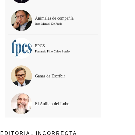
Animales de compañía
Juan Manuel De Prada
FPCS
Fernando Pino Calvo Sotelo
Ganas de Escribir
El Aullido del Lobo
EDITORIAL INCORRECTA