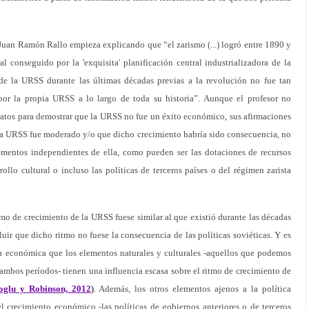
Juan Ramón Rallo empieza explicando que “el zarismo (...) logró entre 1890 y
 conseguido por la 'exquisita' planificación central industrializadora de la
e la URSS durante las últimas décadas previas a la revolución no fue tan
por la propia URSS a lo largo de toda su historia”. Aunque el profesor no
datos para demostrar que la URSS no fue un éxito económico, sus afirmaciones
 la URSS fue moderado y/o que dicho crecimiento habría sido consecuencia, no
elementos independientes de ella, como pueden ser las dotaciones de recursos
rrollo cultural o incluso las políticas de terceros países o del régimen zarista
tmo de crecimiento de la URSS fuese similar al que existió durante las décadas
uir que dicho ritmo no fuese la consecuencia de las políticas soviéticas. Y es
a económica que los elementos naturales y culturales -aquellos que podemos
ambos períodos- tienen una influencia escasa sobre el ritmo de crecimiento de
glu y Robinson, 2012
)
. Además, los otros elementos ajenos a la política
l crecimiento económico -las políticas de gobiernos anteriores o de terceros