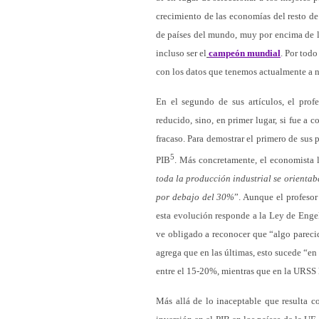
crecimiento de las economías del resto d
de países del mundo, muy por encima de l
incluso ser el
campeón mundial
. Por todo
con los datos que tenemos actualmente a n
En el segundo de sus artículos, el prof
reducido, sino, en primer lugar, si fue a 
fracaso. Para demostrar el primero de sus 
5
PIB
. Más concretamente, el economista l
toda la producción industrial se orientab
por debajo del 30%
”. Aunque el profeso
esta evolución responde a la Ley de Engel
ve obligado a reconocer que “algo parecid
agrega que en las últimas, esto sucede “e
entre el 15-20%, mientras que en la URSS 
Más allá de lo inaceptable que resulta c