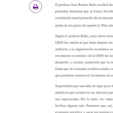
El profesor Juan Ramón Rallo escribió dos
pretendía demostrar que la Unión Soviét
crecimiento anual promedio de la renta per
media de los países del mundo (1.9%), ent
Según el profesor Rallo, estos datos serí
URSS fue similar al que hubo durante las 
atribuirse a la organización económica so
crecimiento económico de la URSS fue infe
desarrollo y, incluso asumiendo que la o
forma que la economía soviética estaba co
que permitían sostener el crecimiento de 
Sorprendidos por una falta de rigor poco h
analíticos que existen en sus artículos pa
son equivocadas. Por lo tanto, no vamos
facilitar algunas más. Pensamos que, así
economía soviética, y sacar sus propias c