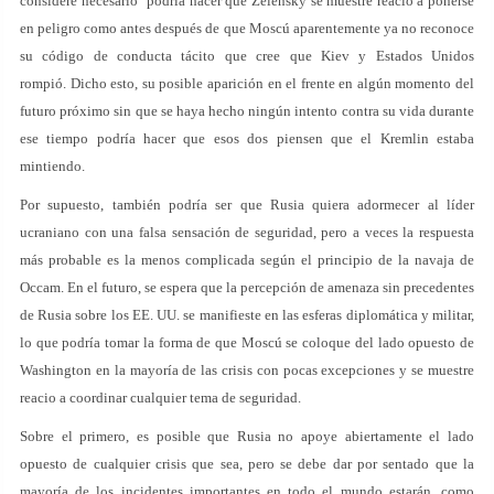
considere necesario" podría hacer que Zelensky se muestre reacio a ponerse
en peligro como antes después de que Moscú aparentemente ya no reconoce
su código de conducta tácito que cree que Kiev y Estados Unidos
rompió. Dicho esto, su posible aparición en el frente en algún momento del
futuro próximo sin que se haya hecho ningún intento contra su vida durante
ese tiempo podría hacer que esos dos piensen que el Kremlin estaba
mintiendo.
Por supuesto, también podría ser que Rusia quiera adormecer al líder
ucraniano con una falsa sensación de seguridad, pero a veces la respuesta
más probable es la menos complicada según el principio de la navaja de
Occam. En el futuro, se espera que la percepción de amenaza sin precedentes
de Rusia sobre los EE. UU. se manifieste en las esferas diplomática y militar,
lo que podría tomar la forma de que Moscú se coloque del lado opuesto de
Washington en la mayoría de las crisis con pocas excepciones y se muestre
reacio a coordinar cualquier tema de seguridad.
Sobre el primero, es posible que Rusia no apoye abiertamente el lado
opuesto de cualquier crisis que sea, pero se debe dar por sentado que la
mayoría de los incidentes importantes en todo el mundo estarán, como