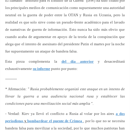
El llamado “Instituto para el Estudio de la Guerra” (ISW) ha sido citado por
los principales medios de comunicación como supuestamente una autoridad
neutral en la guerra de poder entre la OTAN y Rusia en Ucrania, pero la
realidad es que solo sirve como un pseudo-frente académico para el lavado
de narrativas de guerra de información. Esto nunca ha sido más obvio que
cuando acaba de argumentar en apoyo de la teoría de la conspiración que
alega que el intento de asesinato del presidente Putin el martes por la noche
fue supuestamente un ataque de bandera falsa.
Esta pieza complementa la
del día anterior
y desacreditará
exhaustivamente
su informe
punto por punto:
----------
* Afirmación: "
Rusia probablemente organizó este ataque en un intento de
llevar la guerra a una audiencia nacional rusa y establecer las
condiciones para una movilización social más amplia
".
- Verdad: Kiev ya llevó el conflicto a Rusia al volar por los aires
a dos
periodistas
y
bombardear el puente de Crimea
, por lo que no se necesita
bandera falsa para movilizar a la sociedad, por lo que muchos patriotas han