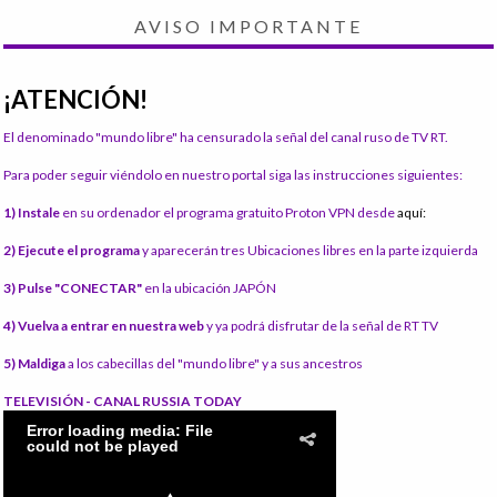
AVISO IMPORTANTE
¡ATENCIÓN!
El denominado "mundo libre" ha censurado la señal del canal ruso de TV RT.
Para poder seguir viéndolo en nuestro portal siga las instrucciones siguientes:
1) Instale
en su ordenador el programa gratuito Proton VPN desde
aquí:
2) Ejecute el programa
y aparecerán tres Ubicaciones libres en la parte izquierda
3) Pulse "CONECTAR"
en la ubicación JAPÓN
4) Vuelva a entrar en nuestra web
y ya podrá disfrutar de la señal de RT TV
5) Maldiga
a los cabecillas del "mundo libre" y a sus ancestros
TELEVISIÓN - CANAL RUSSIA TODAY