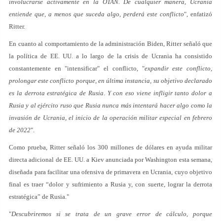
involucrarse activamente en la OTAN. De cualquier manera, Ucrania
entiende que, a menos que suceda algo, perderá este conflicto
", enfatizó
Ritter.
En cuanto al comportamiento de la administración Biden, Ritter señaló que
la política de EE. UU. a lo largo de la crisis de Ucrania ha consistido
constantemente en "intensificar" el conflicto, "
expandir este conflicto,
prolongar este conflicto porque, en última instancia, su objetivo declarado
es la derrota estratégica de Rusia
.
Y con eso viene infligir tanto dolor a
Rusia y al ejército ruso que Rusia nunca más intentará hacer algo como la
invasión de Ucrania, el inicio de la operación militar especial en febrero
de 2022
".
Como prueba, Ritter señaló los 300 millones de dólares en ayuda militar
directa adicional de EE. UU. a Kiev anunciada por Washington esta semana,
diseñada para facilitar una ofensiva de primavera en Ucrania, cuyo objetivo
final es traer “dolor y sufrimiento a Rusia y, con suerte, lograr la derrota
estratégica” de Rusia."
"
Descubriremos si se trata de un grave error de cálculo, porque