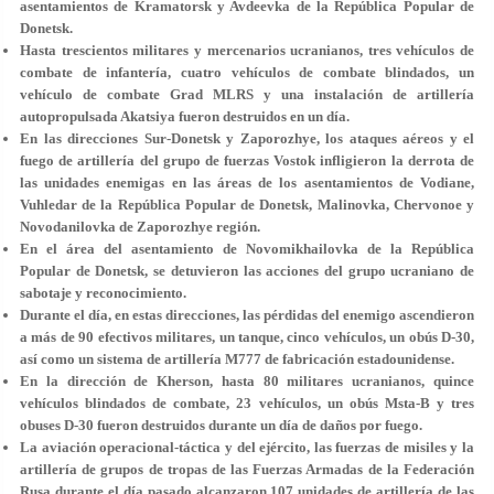
asentamientos de Kramatorsk y Avdeevka de la República Popular de
Donetsk.
Hasta trescientos militares y mercenarios ucranianos, tres vehículos de
combate de infantería, cuatro vehículos de combate blindados, un
vehículo de combate Grad MLRS y una instalación de artillería
autopropulsada Akatsiya fueron destruidos en un día.
En las direcciones Sur-Donetsk y Zaporozhye, los ataques aéreos y el
fuego de artillería del grupo de fuerzas Vostok infligieron la derrota de
las unidades enemigas en las áreas de los asentamientos de Vodiane,
Vuhledar de la República Popular de Donetsk, Malinovka, Chervonoe y
Novodanilovka de Zaporozhye región.
En el área del asentamiento de Novomikhailovka de la República
Popular de Donetsk, se detuvieron las acciones del grupo ucraniano de
sabotaje y reconocimiento.
Durante el día, en estas direcciones, las pérdidas del enemigo ascendieron
a más de 90 efectivos militares, un tanque, cinco vehículos, un obús D-30,
así como un sistema de artillería M777 de fabricación estadounidense.
En la dirección de Kherson, hasta 80 militares ucranianos, quince
vehículos blindados de combate, 23 vehículos, un obús Msta-B y tres
obuses D-30 fueron destruidos durante un día de daños por fuego.
La aviación operacional-táctica y del ejército, las fuerzas de misiles y la
artillería de grupos de tropas de las Fuerzas Armadas de la Federación
Rusa durante el día pasado alcanzaron 107 unidades de artillería de las