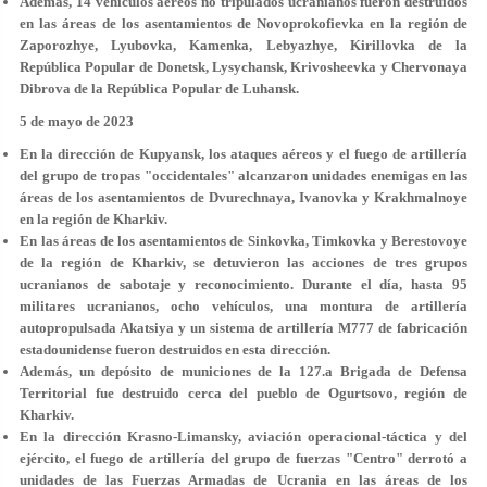
Además, 14 vehículos aéreos no tripulados ucranianos fueron destruidos
en las áreas de los asentamientos de Novoprokofievka en la región de
Zaporozhye, Lyubovka, Kamenka, Lebyazhye, Kirillovka de la
República Popular de Donetsk, Lysychansk, Krivosheevka y Chervonaya
Dibrova de la República Popular de Luhansk.
5 de mayo de 2023
En la dirección de Kupyansk, los ataques aéreos y el fuego de artillería
del grupo de tropas "occidentales" alcanzaron unidades enemigas en las
áreas de los asentamientos de Dvurechnaya, Ivanovka y Krakhmalnoye
en la región de Kharkiv.
En las áreas de los asentamientos de Sinkovka, Timkovka y Berestovoye
de la región de Kharkiv, se detuvieron las acciones de tres grupos
ucranianos de sabotaje y reconocimiento. Durante el día, hasta 95
militares ucranianos, ocho vehículos, una montura de artillería
autopropulsada Akatsiya y un sistema de artillería M777 de fabricación
estadounidense fueron destruidos en esta dirección.
Además, un depósito de municiones de la 127.a Brigada de Defensa
Territorial fue destruido cerca del pueblo de Ogurtsovo, región de
Kharkiv.
En la dirección Krasno-Limansky, aviación operacional-táctica y del
ejército, el fuego de artillería del grupo de fuerzas "Centro" derrotó a
unidades de las Fuerzas Armadas de Ucrania en las áreas de los