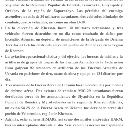
Vugledar de la República Popular de Donetsk, Temirovka, Gulyaipole y
Orekhov de la región de Zaporozhye. Las pérdidas del enemigo
ascendieron a más de 50 militares ucranianos, dos vehículos blindados de
combate, cuatro vehículos, así como un obús D-30.
En la dirección de Kherson, hasta 30 militares ucranianos y tres
vehículos fueron destruidos en un día como resultado de daños por
incendio. Además, un depósito de municiones de la Brigada de Defensa
Territorial 124 fue destruido cerca del pueblo de Antonovka en la región
de Kherson.
La aviación operacional-táctica y del ejército, las fuerzas de misiles y la
artillería de grupos de tropas de las Fuerzas Armadas de la Federación
Rusa golpean 92 unidades de artillería de las Fuerzas Armadas de
Ucrania en posiciones de tiro, mano de obra y equipo en 124 distritos por
día.
Tres aviones de la Fuerza Aérea de Ucrania fueron destruidos por medios
de defensa aérea. Dos aviones de combate MiG-29 ucranianos fueron
derribados cerca de los asentamientos de Ulyanivka en la República
Popular de Donetsk y Myrolyubovka en la región de Kherson. Además,
un avión Su-25 de la Fuerza Aérea de Ucrania fue derribado cerca del
pueblo de Veletenskoe, región de Kherson.
Además, ocho cohetes HIMARS, así como dos misiles anti-radar HARM,
fueron interceptados durante el día. Seis vehículos aéreos no tripulados