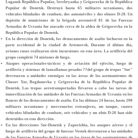
Lugansk República Popular, Serebryanka y Grigorovka de la República
Popular de Donetsk. Destruyó hasta 65 militares ucranianos, dos
vehículos blindados de combate, dos automóviles y dos obuses D-20. Un
depósito de municiones de la brigada aeromóvil 81 de las Fuerzas
Armadas de Ucrania fue atacado cerca de la aldea de Grigorovka en la
República Popular de Donetsk.
En la dirección de Donetsk, los destacamentos de asalto lucharon en la
parte occidental de la ciudad de Artemovsk. Durante el último día,
aviones rusos realizaron siete incursiones en esta área. La artillería del
grupo completó 74 misiones de fuego.
Ataques operacionales-tácticos y de aviación del ejército, fuego de
artillería y sistemas de lanzallamas pesados ??del grupo de tropas "Sur"
derrotaron a unidades enemigas en las áreas de los asentamientos de
Chasov Yar, Bogdanovka y Grigorovka de la República Popular de
Donetsk. Las tropas aerotransportadas llevaron a cabo las tareas de
inmovilización de las unidades de las Fuerzas Armadas de Ucrania en los
flancos de los destacamentos de asalto. En las últimas 24 horas, hasta 290
militares ucranianos y mercenarios extranjeros, un tanque, cuatro
vehículos blindados de combate, seis vehículos y un obús D-20 han sido
destruidos en esta dirección.
En las direcciones Sur-Donetsk y Zaporizhia, los ataques aéreos y el
fuego de artillería del grupo de fuerzas Vostok derrotaron a las unidades
de las Fuerzas Armadas de Ucrania en las áreas de los asentamientos de