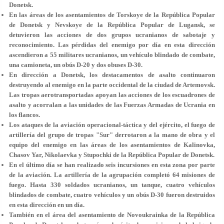
Donetsk.
En las áreas de los asentamientos de Torskoye de la República Popular
de Donetsk y Nevskoye de la República Popular de Lugansk, se
detuvieron las acciones de dos grupos ucranianos de sabotaje y
reconocimiento. Las pérdidas del enemigo por día en esta dirección
ascendieron a 55 militares ucranianos, un vehículo blindado de combate,
una camioneta, un obús D-20 y dos obuses D-30.
En dirección a Donetsk, los destacamentos de asalto continuaron
destruyendo al enemigo en la parte occidental de la ciudad de Artemovsk.
Las tropas aerotransportadas apoyan las acciones de los escuadrones de
asalto y acorralan a las unidades de las Fuerzas Armadas de Ucrania en
los flancos.
Los ataques de la aviación operacional-táctica y del ejército, el fuego de
artillería del grupo de tropas "Sur" derrotaron a la mano de obra y el
equipo del enemigo en las áreas de los asentamientos de Kalinovka,
Chasov Yar, Nikolaevka y Stupochki de la República Popular de Donetsk.
En el último día se han realizado seis incursiones en esta zona por parte
de la aviación. La artillería de la agrupación completó 64 misiones de
fuego. Hasta 330 soldados ucranianos, un tanque, cuatro vehículos
blindados de combate, cuatro vehículos y un obús D-30 fueron destruidos
en esta dirección en un día.
También en el área del asentamiento de Novoukrainka de la República