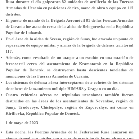
Rusa durante el día golpearon 82 unidades de artillería de las Fuerzas
Armadas de Ucrania en posiciones de tiro, mano de obra y equipo en 115
distritos.
El puesto de mando de la Brigada Aeromóvil 81 de las Fuerzas Armadas
de Ucrania fue atacado cerca de la aldea de Belogorovka en la República
Popular de Luhansk.
En el área de la aldea de Svessa, región de Sumy, fue atacado un punto de
reparación de equipo militar y armas de la brigada de defensa territorial
117.
Además, como resultado de un ataque a un escalón en una estación de
ferrocarril cerca del asentamiento de Kramatorsk en la República
Popular de Donetsk, se destruyeron hasta doscientas toneladas de
municiones de las Fuerzas Armadas de Ucrania.
Los sistemas de defensa aérea interceptaron siete cohetes de los sistemas
de cohetes de lanzamiento múltiple HIMARS y Uragan en un día.
Cuatro vehículos aéreos no tripulados ucranianos también fueron
destruidos en las áreas de los asentamientos de Novenkoe, región de
Sumy, Trudovoye, Chistopolye, región de Zaporozhye, así como en
Kirillovka, República Popular de Donetsk.
1 de mayo de 2023
Esta noche, las Fuerzas Armadas de la Federación Rusa lanzaron un
ataque grupal con misiles con armas de precisión de largo alcance, con