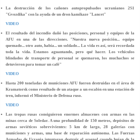
La destrucción de los cañones autopropulsados ucranianos 2S1
"Gvozdika" con la ayuda de un dron kamikaze "Lancet"
VIDEO
El resultado del incendio dañó las posiciones, personal y equipos de la
AFU en una de las direcciones. "Nuestra nueva posición... equipo
quemado... otro auto, había... un soldado... La vida es así, será recordada
toda la vida. Estamos aguantando, pero qué hacer. Los vehículos
blindados de transporte de personal se quemaron, los muchachos se
detuvieron para tomar un café"
VIDEO
Hasta 200 toneladas de municiones AFU fueron destruidas en el área de
Kramatorsk como resultado de un ataque a un escalón en una estación de
tren, informó el Ministerio de Defensa ruso.
VIDEO
Las tropas rusas consiguieron enormes almacenes con armas en las
minas cerca de Soledar. A una profundidad de 150 metros, depósitos de
armas soviéticos sobrevivientes: 5 km de largo, 28 galerías con
municiones y armas, una base de reparación autónoma. Las Fuerzas
Armadas de Ucrania intentaron destruir el arsenal cuando huían de la