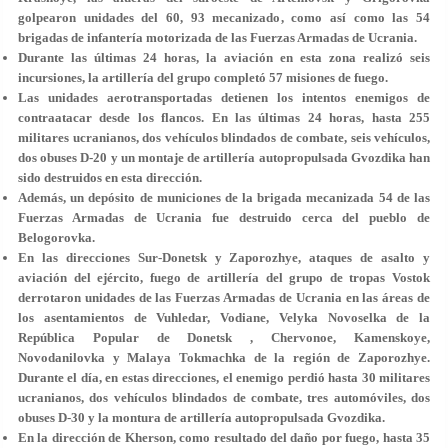
golpearon unidades del 60, 93 mecanizado, como así como las 54
brigadas de infantería motorizada de las Fuerzas Armadas de Ucrania.
Durante las últimas 24 horas, la aviación en esta zona realizó seis
incursiones, la artillería del grupo completó 57 misiones de fuego.
Las unidades aerotransportadas detienen los intentos enemigos de
contraatacar desde los flancos. En las últimas 24 horas, hasta 255
militares ucranianos, dos vehículos blindados de combate, seis vehículos,
dos obuses D-20 y un montaje de artillería autopropulsada Gvozdika han
sido destruidos en esta dirección.
Además, un depósito de municiones de la brigada mecanizada 54 de las
Fuerzas Armadas de Ucrania fue destruido cerca del pueblo de
Belogorovka.
En las direcciones Sur-Donetsk y Zaporozhye, ataques de asalto y
aviación del ejército, fuego de artillería del grupo de tropas Vostok
derrotaron unidades de las Fuerzas Armadas de Ucrania en las áreas de
los asentamientos de Vuhledar, Vodiane, Velyka Novoselka de la
República Popular de Donetsk , Chervonoe, Kamenskoye,
Novodanilovka y Malaya Tokmachka de la región de Zaporozhye.
Durante el día, en estas direcciones, el enemigo perdió hasta 30 militares
ucranianos, dos vehículos blindados de combate, tres automóviles, dos
obuses D-30 y la montura de artillería autopropulsada Gvozdika.
En la dirección de Kherson, como resultado del daño por fuego, hasta 35