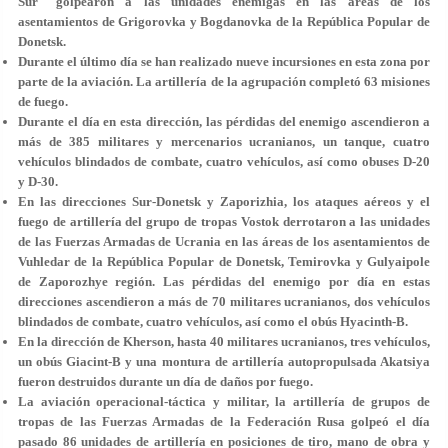
Sur" golpearon a las unidades enemigas en las áreas de los
asentamientos de Grigorovka y Bogdanovka de la República Popular de
Donetsk.
Durante el último día se han realizado nueve incursiones en esta zona por
parte de la aviación. La artillería de la agrupación completó 63 misiones
de fuego.
Durante el día en esta dirección, las pérdidas del enemigo ascendieron a
más de 385 militares y mercenarios ucranianos, un tanque, cuatro
vehículos blindados de combate, cuatro vehículos, así como obuses D-20
y D-30.
En las direcciones Sur-Donetsk y Zaporizhia, los ataques aéreos y el
fuego de artillería del grupo de tropas Vostok derrotaron a las unidades
de las Fuerzas Armadas de Ucrania en las áreas de los asentamientos de
Vuhledar de la República Popular de Donetsk, Temirovka y Gulyaipole
de Zaporozhye región. Las pérdidas del enemigo por día en estas
direcciones ascendieron a más de 70 militares ucranianos, dos vehículos
blindados de combate, cuatro vehículos, así como el obús Hyacinth-B.
En la dirección de Kherson, hasta 40 militares ucranianos, tres vehículos,
un obús Giacint-B y una montura de artillería autopropulsada Akatsiya
fueron destruidos durante un día de daños por fuego.
La aviación operacional-táctica y militar, la artillería de grupos de
tropas de las Fuerzas Armadas de la Federación Rusa golpeó el día
pasado 86 unidades de artillería en posiciones de tiro, mano de obra y