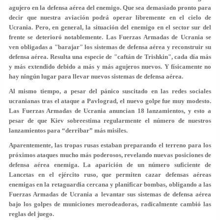
agujero en la defensa aérea del enemigo. Que sea demasiado pronto para
decir que nuestra aviación podrá operar libremente en el cielo de
Ucrania. Pero, en general, la situación del enemigo en el sector sur del
frente se deterioró notablemente. Las Fuerzas Armadas de Ucrania se
ven obligadas a "barajar" los sistemas de defensa aérea y reconstruir su
defensa aérea. Resulta una especie de "caftán de Trishkin", cada día más
y más extendido debido a más y más agujeros nuevos. Y físicamente no
hay ningún lugar para llevar nuevos sistemas de defensa aérea.
Al mismo tiempo, a pesar del pánico suscitado en las redes sociales
ucranianas tras el ataque a Pavlograd, el nuevo golpe fue muy modesto.
Las Fuerzas Armadas de Ucrania anuncian 18 lanzamientos, y esto a
pesar de que Kiev sobreestima regularmente el número de nuestros
lanzamientos para “derribar” más misiles.
Aparentemente, las tropas rusas estaban preparando el terreno para los
próximos ataques mucho más poderosos, revelando nuevas posiciones de
defensa aérea enemiga. La aparición de un número suficiente de
Lancetas en el ejército ruso, que permiten cazar defensas aéreas
enemigas en la retaguardia cercana y planificar bombas, obligando a las
Fuerzas Armadas de Ucrania a levantar sus sistemas de defensa aérea
bajo los golpes de municiones merodeadoras, radicalmente cambió las
reglas del juego.