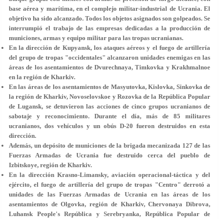
base aérea y marítima, en el complejo militar-industrial de Ucrania. El
objetivo ha sido alcanzado. Todos los objetos asignados son golpeados. Se
interrumpió el trabajo de las empresas dedicadas a la producción de
municiones, armas y equipo militar para las tropas ucranianas.
En la dirección de Kupyansk, los ataques aéreos y el fuego de artillería
del grupo de tropas "occidentales" alcanzaron unidades enemigas en las
áreas de los asentamientos de Dvurechnaya, Timkovka y Krakhmalnoe
en la región de Kharkiv.
En las áreas de los asentamientos de Masyutovka, Kislovka, Sinkovka de
la región de Kharkiv, Novoselovskoe y Rozovka de la República Popular
de Lugansk, se detuvieron las acciones de cinco grupos ucranianos de
sabotaje y reconocimiento. Durante el día, más de 85 militares
ucranianos, dos vehículos y un obús D-20 fueron destruidos en esta
dirección.
Además, un depósito de municiones de la brigada mecanizada 127 de las
Fuerzas Armadas de Ucrania fue destruido cerca del pueblo de
Izbitskoye, región de Kharkiv.
En la dirección Krasno-Limansky, aviación operacional-táctica y del
ejército, el fuego de artillería del grupo de tropas "Centro" derrotó a
unidades de las Fuerzas Armadas de Ucrania en las áreas de los
asentamientos de Olgovka, región de Kharkiv, Chervonaya Dibrova,
Luhansk People's República y Serebryanka, República Popular de