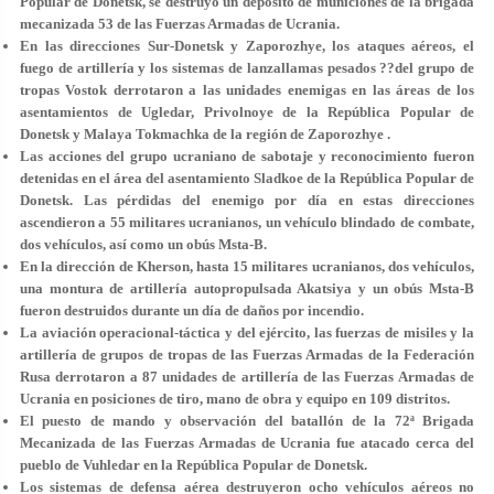
Popular de Donetsk, se destruyó un depósito de municiones de la brigada
mecanizada 53 de las Fuerzas Armadas de Ucrania.
En las direcciones Sur-Donetsk y Zaporozhye, los ataques aéreos, el
fuego de artillería y los sistemas de lanzallamas pesados ??del grupo de
tropas Vostok derrotaron a las unidades enemigas en las áreas de los
asentamientos de Ugledar, Privolnoye de la República Popular de
Donetsk y Malaya Tokmachka de la región de Zaporozhye .
Las acciones del grupo ucraniano de sabotaje y reconocimiento fueron
detenidas en el área del asentamiento Sladkoe de la República Popular de
Donetsk. Las pérdidas del enemigo por día en estas direcciones
ascendieron a 55 militares ucranianos, un vehículo blindado de combate,
dos vehículos, así como un obús Msta-B.
En la dirección de Kherson, hasta 15 militares ucranianos, dos vehículos,
una montura de artillería autopropulsada Akatsiya y un obús Msta-B
fueron destruidos durante un día de daños por incendio.
La aviación operacional-táctica y del ejército, las fuerzas de misiles y la
artillería de grupos de tropas de las Fuerzas Armadas de la Federación
Rusa derrotaron a 87 unidades de artillería de las Fuerzas Armadas de
Ucrania en posiciones de tiro, mano de obra y equipo en 109 distritos.
El puesto de mando y observación del batallón de la 72ª Brigada
Mecanizada de las Fuerzas Armadas de Ucrania fue atacado cerca del
pueblo de Vuhledar en la República Popular de Donetsk.
Los sistemas de defensa aérea destruyeron ocho vehículos aéreos no