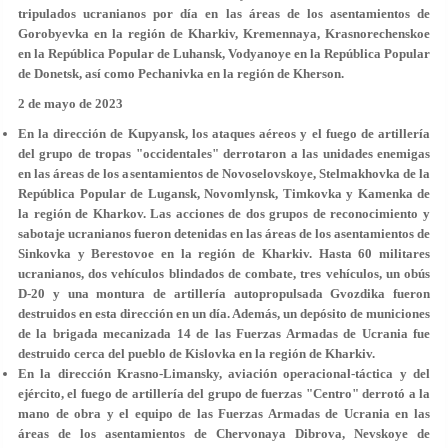
tripulados ucranianos por día en las áreas de los asentamientos de
Gorobyevka en la región de Kharkiv, Kremennaya, Krasnorechenskoe
en la República Popular de Luhansk, Vodyanoye en la República Popular
de Donetsk, así como Pechanivka en la región de Kherson.
2 de mayo de 2023
En la dirección de Kupyansk, los ataques aéreos y el fuego de artillería
del grupo de tropas "occidentales" derrotaron a las unidades enemigas
en las áreas de los asentamientos de Novoselovskoye, Stelmakhovka de la
República Popular de Lugansk, Novomlynsk, Timkovka y Kamenka de
la región de Kharkov. Las acciones de dos grupos de reconocimiento y
sabotaje ucranianos fueron detenidas en las áreas de los asentamientos de
Sinkovka y Berestovoe en la región de Kharkiv. Hasta 60 militares
ucranianos, dos vehículos blindados de combate, tres vehículos, un obús
D-20 y una montura de artillería autopropulsada Gvozdika fueron
destruidos en esta dirección en un día. Además, un depósito de municiones
de la brigada mecanizada 14 de las Fuerzas Armadas de Ucrania fue
destruido cerca del pueblo de Kislovka en la región de Kharkiv.
En la dirección Krasno-Limansky, aviación operacional-táctica y del
ejército, el fuego de artillería del grupo de fuerzas "Centro" derrotó a la
mano de obra y el equipo de las Fuerzas Armadas de Ucrania en las
áreas de los asentamientos de Chervonaya Dibrova, Nevskoye de