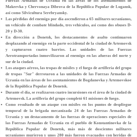
Fuerzas Armadas de Ucrania en las áreas de los asentamientos de
Makeevka y Chervonaya Dibrova de la República Popular de Lugansk,
así como Silvicultura Serebryansky.
Las pérdidas del enemigo por día ascendieron a 65 militares ucranianos,
un vehículo de combate blindado, tres vehículos, así como dos obuses D-
20 y D-30.
En dirección a Donetsk, los destacamentos de asalto continuaron
desplazando al enemigo en la parte occidental de la ciudad de Artemovsk
y capturaron cuatro barrios. Las unidades de las Fuerzas
Aerotransportadas inmovilizaron al enemigo en las afueras del norte y
sur de la ciudad.
Los ataques aéreos, las tropas de misiles y el fuego de artillería del grupo
de tropas "Sur" derrotaron a las unidades de las Fuerzas Armadas de
Ucrania en las áreas de los asentamientos de Bogdanovka y Artemovskoe
de la República Popular de Donetsk.
Durante el día, se realizaron cuatro incursiones en el área de la ciudad de
Artemovsk. La artillería del grupo completó 61 misiones de fuego.
Como resultado de un ataque con misiles en los puntos de despliegue
temporal de la brigada mecanizada 24 de las Fuerzas Armadas de
Ucrania y un destacamento de las fuerzas de operaciones especiales de
las Fuerzas Armadas de Ucrania en el pueblo de Konstantinovka de la
República Popular de Donetsk, más más de doscientos militares
ucranianos murieron y unos 280 más fueron evacuados con heridas de