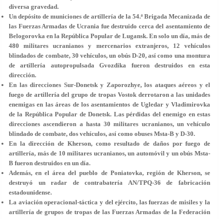
diversa gravedad.
Un depósito de municiones de artillería de la 54.ª Brigada Mecanizada de
las Fuerzas Armadas de Ucrania fue destruido cerca del asentamiento de
Belogorovka en la República Popular de Lugansk. En solo un día, más de
480 militares ucranianos y mercenarios extranjeros, 12 vehículos
blindados de combate, 30 vehículos, un obús D-20, así como una montura
de artillería autopropulsada Gvozdika fueron destruidos en esta
dirección.
En las direcciones Sur-Donetsk y Zaporozhye, los ataques aéreos y el
fuego de artillería del grupo de tropas Vostok derrotaron a las unidades
enemigas en las áreas de los asentamientos de Ugledar y Vladimirovka
de la República Popular de Donetsk. Las pérdidas del enemigo en estas
direcciones ascendieron a hasta 30 militares ucranianos, un vehículo
blindado de combate, dos vehículos, así como obuses Msta-B y D-30.
En la dirección de Kherson, como resultado de daños por fuego de
artillería, más de 10 militares ucranianos, un automóvil y un obús Msta-
B fueron destruidos en un día.
Además, en el área del pueblo de Poniatovka, región de Kherson, se
destruyó un radar de contrabatería AN/TPQ-36 de fabricación
estadounidense.
La aviación operacional-táctica y del ejército, las fuerzas de misiles y la
artillería de grupos de tropas de las Fuerzas Armadas de la Federación