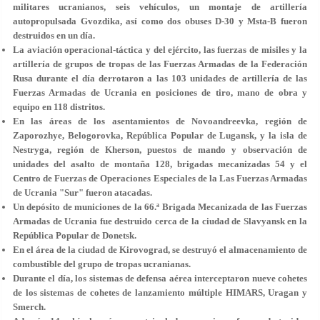
militares ucranianos, seis vehículos, un montaje de artillería
autopropulsada Gvozdika, así como dos obuses D-30 y Msta-B fueron
destruidos en un día.
La aviación operacional-táctica y del ejército, las fuerzas de misiles y la
artillería de grupos de tropas de las Fuerzas Armadas de la Federación
Rusa durante el día derrotaron a las 103 unidades de artillería de las
Fuerzas Armadas de Ucrania en posiciones de tiro, mano de obra y
equipo en 118 distritos.
En las áreas de los asentamientos de Novoandreevka, región de
Zaporozhye, Belogorovka, República Popular de Lugansk, y la isla de
Nestryga, región de Kherson, puestos de mando y observación de
unidades del asalto de montaña 128, brigadas mecanizadas 54 y el
Centro de Fuerzas de Operaciones Especiales de la Las Fuerzas Armadas
de Ucrania "Sur" fueron atacadas.
Un depósito de municiones de la 66.ª Brigada Mecanizada de las Fuerzas
Armadas de Ucrania fue destruido cerca de la ciudad de Slavyansk en la
República Popular de Donetsk.
En el área de la ciudad de Kirovograd, se destruyó el almacenamiento de
combustible del grupo de tropas ucranianas.
Durante el día, los sistemas de defensa aérea interceptaron nueve cohetes
de los sistemas de cohetes de lanzamiento múltiple HIMARS, Uragan y
Smerch.