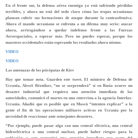
En el frente sur, la defensa aérea enemiga ya está sufriendo pérdidas
terribles, y ahora no está del todo claro cómo las tropas ucranianas
planean cubrir sus formaciones de ataque durante la contraofensiva.
Ahora el mando ucraniano se enfrenta a un dilema muy serio: atacar
ahora, arriesgándose a quedar indefenso frente a las Fuerzas
Aeroespaciales, o esperar más. Pero no puedes esperar, porque los
maestros occidentales están esperando los resultados ahora mismo.
VIDEO
VIDEO
Las amenazas de los psicópatas de Kiev
Hay que tomar nota. Guarden este tweet. El ministro de Defensa de
Ucrania, Alexéi Réznikov, “no se sorprenderá” si en Rusia ocurre un
desastre industrial que requiera una atención inmediata de las
autoridades, comunicó el martes en una entrevista a la agencia Interfax-
Ucrania. Añadió que es posible que en Moscú “intenten explicar” a la
gente el fin de las operaciones militares activas en Ucrania por la
necesidad de reaccionar ante semejantes desastres.
“Por ejemplo, puede pasar algo con una central eléctrica, una central
hidroeléctrica o una central nuclear, puede haber riesgos para la
población, y esto requerirá una atención inmediata por parte del