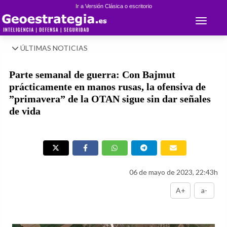
Ir a Versión Clásica o escritorio
Toggle 
ÚLTIMAS NOTICIAS
Parte semanal de guerra: Con Bajmut
prácticamente en manos rusas, la ofensiva de
”primavera” de la OTAN sigue sin dar señales
de vida
06 de mayo de 2023, 22:43h
A+
a-