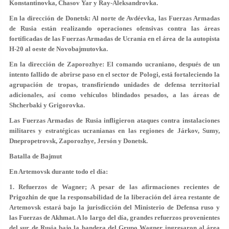
Konstantinovka, Chasov Yar y Ray-Aleksandrovka.
En la dirección de Donetsk: Al norte de Avdéevka, las Fuerzas Armadas
de Rusia están realizando operaciones ofensivas contra las áreas
fortificadas de las Fuerzas Armadas de Ucrania en el área de la autopista
H-20 al oeste de Novobajmutovka.
En la dirección de Zaporozhye: El comando ucraniano, después de un
intento fallido de abrirse paso en el sector de Pologi, está fortaleciendo la
agrupación de tropas, transfiriendo unidades de defensa territorial
adicionales, así como vehículos blindados pesados, a las áreas de
Shcherbaki y Grigorovka.
Las Fuerzas Armadas de Rusia infligieron ataques contra instalaciones
militares y estratégicas ucranianas en las regiones de Járkov, Sumy,
Dnepropetrovsk, Zaporozhye, Jersón y Donetsk.
Batalla de Bajmut
En Artemovsk durante todo el día:
1. Refuerzos de Wagner; A pesar de las afirmaciones recientes de
Prigozhin de que la responsabilidad de la liberación del área restante de
Artemovsk estará bajo la jurisdicción del Ministerio de Defensa ruso y
las Fuerzas de Akhmat. A lo largo del día, grandes refuerzos provenientes
del sur de Rusia bajo la bandera del Grupo Wagner ingresaron al área