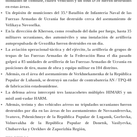
blindados de combate, cuatro vehículos y un obús D-30 fueron destruidos
en estas áreas.
Un depósito de municiones del 35.º Batallón de Infantería Naval de las
Fuerzas Armadas de Ucrania fue destruido cerca del asentamiento de
Velikaya Novoselka.
En la dirección de Kherson, como resultado del daño por fuego, hasta 35
militares ucranianos, dos automóviles y una instalación de artillería
autopropulsada de Gvozdika fueron destruidos en un día.
La aviación operacional-táctica y del ejército, la artillería de grupos de
tropas de las Fuerzas Armadas de la Federación Rusa el día pasado
golpeó a 85 unidades de artillería de las Fuerzas Armadas de Ucrania en
posiciones de tiro, mano de obra y equipo militar en 104 distritos.
Además, en el área del asentamiento de Verkhnekamenka de la República
Popular de Luhansk, se destruyó un radar de contrabatería AN / TPQ-48
de fabricación estadounidense.
La defensa aérea interceptó tres lanzacohetes múltiples HIMARS y un
misil anti-radar HARM.
Además, treinta y dos vehículos aéreos no tripulados ucranianos fueron
destruidos por día en las áreas de los asentamientos de Novoandreevka,
Svatovo, Pshenichnoye de la República Popular de Lugansk, Gorlovka,
Volnovakha de la República Popular de Donetsk, Vasilyevka,
Chubarevka y Orekhov de Zaporizhia Región,