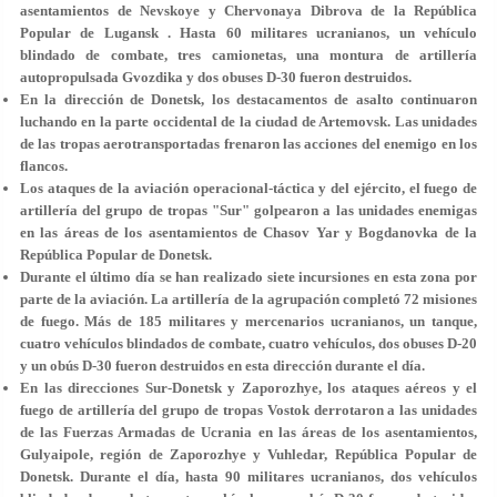
asentamientos de Nevskoye y Chervonaya Dibrova de la República
Popular de Lugansk . Hasta 60 militares ucranianos, un vehículo
blindado de combate, tres camionetas, una montura de artillería
autopropulsada Gvozdika y dos obuses D-30 fueron destruidos.
En la dirección de Donetsk, los destacamentos de asalto continuaron
luchando en la parte occidental de la ciudad de Artemovsk. Las unidades
de las tropas aerotransportadas frenaron las acciones del enemigo en los
flancos.
Los ataques de la aviación operacional-táctica y del ejército, el fuego de
artillería del grupo de tropas "Sur" golpearon a las unidades enemigas
en las áreas de los asentamientos de Chasov Yar y Bogdanovka de la
República Popular de Donetsk.
Durante el último día se han realizado siete incursiones en esta zona por
parte de la aviación. La artillería de la agrupación completó 72 misiones
de fuego. Más de 185 militares y mercenarios ucranianos, un tanque,
cuatro vehículos blindados de combate, cuatro vehículos, dos obuses D-20
y un obús D-30 fueron destruidos en esta dirección durante el día.
En las direcciones Sur-Donetsk y Zaporozhye, los ataques aéreos y el
fuego de artillería del grupo de tropas Vostok derrotaron a las unidades
de las Fuerzas Armadas de Ucrania en las áreas de los asentamientos,
Gulyaipole, región de Zaporozhye y Vuhledar, República Popular de
Donetsk. Durante el día, hasta 90 militares ucranianos, dos vehículos