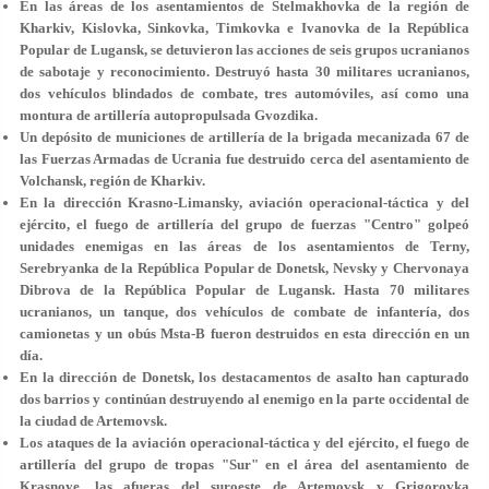
En las áreas de los asentamientos de Stelmakhovka de la región de
Kharkiv, Kislovka, Sinkovka, Timkovka e Ivanovka de la República
Popular de Lugansk, se detuvieron las acciones de seis grupos ucranianos
de sabotaje y reconocimiento. Destruyó hasta 30 militares ucranianos,
dos vehículos blindados de combate, tres automóviles, así como una
montura de artillería autopropulsada Gvozdika.
Un depósito de municiones de artillería de la brigada mecanizada 67 de
las Fuerzas Armadas de Ucrania fue destruido cerca del asentamiento de
Volchansk, región de Kharkiv.
En la dirección Krasno-Limansky, aviación operacional-táctica y del
ejército, el fuego de artillería del grupo de fuerzas "Centro" golpeó
unidades enemigas en las áreas de los asentamientos de Terny,
Serebryanka de la República Popular de Donetsk, Nevsky y Chervonaya
Dibrova de la República Popular de Lugansk. Hasta 70 militares
ucranianos, un tanque, dos vehículos de combate de infantería, dos
camionetas y un obús Msta-B fueron destruidos en esta dirección en un
día.
En la dirección de Donetsk, los destacamentos de asalto han capturado
dos barrios y continúan destruyendo al enemigo en la parte occidental de
la ciudad de Artemovsk.
Los ataques de la aviación operacional-táctica y del ejército, el fuego de
artillería del grupo de tropas "Sur" en el área del asentamiento de
Krasnoye, las afueras del suroeste de Artemovsk y Grigorovka