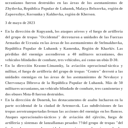
ucranianos fueron destruidos en las áreas de los asentamientos de
Zhytlovka, República Popular de Luhansk, Malaya Belozerka, región de
Zaporozhye, Korsunka y Kakhovka, región de Kherson.
3 de mayo de 2023
En la dirección de Kupyansk, los ataques aéreos y el fuego de artillería
del grupo de tropas "Occidental" derrotaron a unidades de las Fuerzas
Armadas de Ucrania en las áreas de los asentamientos de Stelmakhovka,
República Popular de Luhansk y Kamenka, Región de Kharkiv. Las
pérdidas del enemigo ascendieron a 40 militares ucranianos, dos
vehículos blindados de combate, tres vehículos, así como un obús D-30.
En la dirección Krasno-Limansky, la aviación operacional-táctica y
militar, el fuego de artillería del grupo de tropas "Centro" derrotó a las
unidades enemigas en las áreas de los asentamientos de Nevskoye y
Chervonaya Dibrova de la República Popular de Luhansk. Más de 50
militares ucranianos, un vehículo blindado de combate, tres camionetas y
dos obuses Msta-B fueron destruidos.
En la dirección de Donetsk, los destacamentos de asalto lucharon en la
parte occidental de la ciudad de Artemovsk. Las subdivisiones de las
tropas aerotransportadas frenan las acciones del enemigo en los flancos.
Ataques operacionales-tácticos y de aviación del ejército, fuego de
artillería y sistemas de lanzallamas pesados ??del grupo de tropas "del