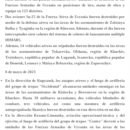
Fuerzas Armadas de Ucrania en posiciones de tiro, mano de obra y
equipo en 123 distritos.
Dos aviones Su-25 de la Fuerza Aérea de Ucrania fueron destruidos por
medio de la defensa aérea en las áreas de los asentamientos de Zolotaya
Balka y Tyaginka en la región de Kherson. Además, durante el día fueron
interceptados siete cohetes del sistema de cohetes de lanzamiento múltiple
HIMARS.
Además, 14 vehículos aéreos no tripulados fueron destruidos en las áreas
de los asentamientos de Tokarevka, Olshana, región de Kharkiv,
Troitskoye, república popular de Lugansk, Ivanovka, república popular
de Donetsk, Lesnoye y Malaya Belozerka, región de Zaporozhye.
6 de mayo de 2023
En la dirección de Kupyansk, los ataques aéreos y el fuego de artillería
del grupo de tropas "Occidental" alcanzaron unidades enemigas en las
áreas de los asentamientos de Kislovka y Berestovoe en la región de
Kharkov. Hasta 50 militares ucranianos, dos vehículos blindados de
combate, tres vehículos, así como una montura de artillería
autopropulsada Akatsiya fueron destruidos en esta dirección en un día.
En la dirección Krasno-Limansky, aviación operacional-táctica y del
ejército, el fuego de artillería del grupo de tropas "Centro" derrotó a las
unidades de las Fuerzas Armadas de Ucrania en las áreas de los