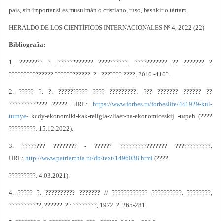
país, sin importar si es musulmán o cristiano, ruso, bashkir o tártaro.
HERALDO DE LOS CIENTÍFICOS INTERNACIONALES Nº 4, 2022 (22)
Bibliografia:
1. ???????? ?. ???????????? ??????????. ??????????? ?? ??????? ?
??????????????? ????????????. ?.: ??????? ????, 2016.-416?.
2. ????? ?. ?. ?????????? ???? ?????????: ??? ??????? ?????? ??
????????????? ?????. URL:
https://www.forbes.ru/forbeslife/441929-kul-
turnye-
kody-ekonomiki-kak-religia-vliaet-na-ekonomiceskij -uspeh (????
?????????: 15.12.2022).
3. ???????? ???????? - ?????? ???????????????? ????????????.
URL:
http://www.patriarchia.ru/db/text/1496038.html
(????
?????????: 4.03.2021).
4. ????? ?. ?????????? ??????? // ???????????? ??????????. ????????,
???????????, ??????. ?.: ????????, 1972. ?. 265-281.