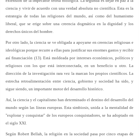
extensión de la impecable teoría biológica. La segunda es dejar en paz a la
ciencia y vivir de acuerdo con una verdad absoluta no científica. Esta es la
estrategia de todas las religiones del mundo, así como del humanismo
liberal, que se erige sobre una creencia dogmática en la dignidad y los
derechos únicos del hombre.
Por otro lado, la ciencia se ve obligada a apoyarse en creencias religiosas e
ideológicas porque recurre a ellas para justificar sus enormes gastos y recibir
así financiación (13). Está moldeada por intereses económicos, políticos y
religiosos con los que está interconectada, en un beneficio u otro. La
dirección de la investigación rara vez la marcan los propios científicos. La
estrecha retroalimentación entre ciencia, gobierno y sociedad ha sido, y
sigue siendo, un importante motor del desarrollo histórico.
Así, la ciencia y el capitalismo han determinado el destino del desarrollo del
mundo según las líneas europeas. Esta simbiosis, unida a la mentalidad de
"explorar y conquistar" de los europeos conquistadores, se ha adoptado en
el siglo XXI.
Según Robert Bellah, la religión en la sociedad pasa por cinco etapas de