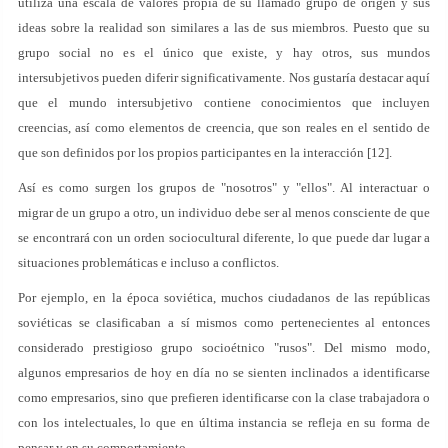
utiliza una escala de valores propia de su llamado grupo de origen y sus
ideas sobre la realidad son similares a las de sus miembros. Puesto que su
grupo social no es el único que existe, y hay otros, sus mundos
intersubjetivos pueden diferir significativamente. Nos gustaría destacar aquí
que el mundo intersubjetivo contiene conocimientos que incluyen
creencias, así como elementos de creencia, que son reales en el sentido de
que son definidos por los propios participantes en la interacción [12].
Así es como surgen los grupos de "nosotros" y "ellos". Al interactuar o
migrar de un grupo a otro, un individuo debe ser al menos consciente de que
se encontrará con un orden sociocultural diferente, lo que puede dar lugar a
situaciones problemáticas e incluso a conflictos.
Por ejemplo, en la época soviética, muchos ciudadanos de las repúblicas
soviéticas se clasificaban a sí mismos como pertenecientes al entonces
considerado prestigioso grupo socioétnico "rusos". Del mismo modo,
algunos empresarios de hoy en día no se sienten inclinados a identificarse
como empresarios, sino que prefieren identificarse con la clase trabajadora o
con los intelectuales, lo que en última instancia se refleja en su forma de
pensar y en su comportamiento.