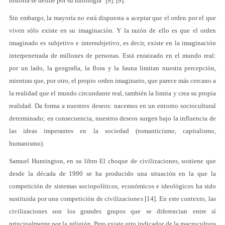
historia se define por su mitología" [9]. [9].
Sin embargo, la mayoría no está dispuesta a aceptar que el orden por el que
viven sólo existe en su imaginación. Y la razón de ello es que el orden
imaginado es subjetivo e intersubjetivo, es decir, existe en la imaginación
interpenetrada de millones de personas. Está enraizado en el mundo real:
por un lado, la geografía, la flora y la fauna limitan nuestra percepción,
mientras que, por otro, el propio orden imaginario, que parece más cercano a
la realidad que el mundo circundante real, también la limita y crea su propia
realidad. Da forma a nuestros deseos: nacemos en un entorno sociocultural
determinado; en consecuencia, nuestros deseos surgen bajo la influencia de
las ideas imperantes en la sociedad (romanticismo, capitalismo,
humanismo).
Samuel Huntington, en su libro El choque de civilizaciones, sostiene que
desde la década de 1990 se ha producido una situación en la que la
competición de sistemas sociopolíticos, económicos e ideológicos ha sido
sustituida por una competición de civilizaciones [14]. En este contexto, las
civilizaciones son los grandes grupos que se diferencian entre sí
principalmente por la religión. Pero existe otro indicador de la macrocultura