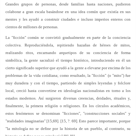
Grandes grupos de personas, desde familias hasta naciones, pudieron
colaborar a gran escala basándose en una idea común que existía en sus
mentes y les ayudó a construir ciudades e incluso imperios enteros con
cientos de millones de personas.
La "ficción" común se convirtió gradualmente en parte de la conciencia
colectiva. Reproduciéndola, repitiendo hazañas de héroes de mitos,
realizando ritos, encarnando arquetipos de su conciencia de forma
simbólica, la gente sacralizó el tiempo histórico, introduciendo en él un
cierto significado superior que ayudó a la gente a elevarse por encima de los
problemas de la vida cotidiana; como resultado, la "ficción" (o "mito") fue
muy duradera y con el tiempo, partiendo de simples leyendas y folclore
local, creció hasta convertirse en ideologías nacionalistas en torno a los
estados modernos. Así surgieron diversas creencias, deidades, rituales y,
finalmente, la primera religión o religiones. En los círculos académicos,
estos fenómenos se denominan "ficciones", "construcciones sociales" y
"realidades imaginarias" [15,69]. [15, ?. 69]. Esto parece importante, porque
"la mitología no se define por la historia de un pueblo, al contrario, su