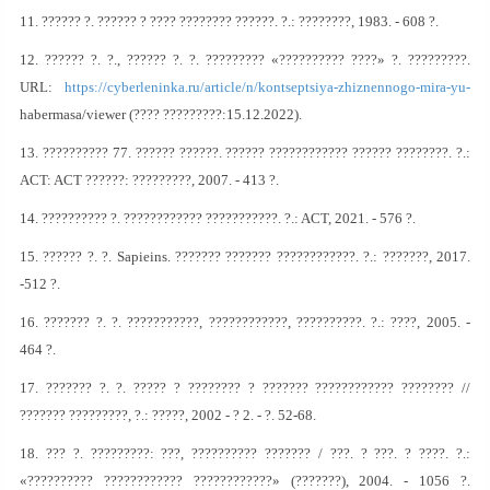
11. ?????? ?. ?????? ? ???? ???????? ??????. ?.: ????????, 1983. - 608 ?.
12. ?????? ?. ?., ?????? ?. ?. ????????? «?????????? ????» ?. ?????????.
URL:
https://cyberleninka.ru/article/n/kontseptsiya-zhiznennogo-mira-yu-
habermasa/viewer (???? ?????????:15.12.2022).
13. ?????????? 77. ?????? ??????. ?????? ???????????? ?????? ????????. ?.:
ACT: ACT ??????: ?????????, 2007. - 413 ?.
14. ?????????? ?. ???????????? ???????????. ?.: ACT, 2021. - 576 ?.
15. ?????? ?. ?. Sapieins. ??????? ??????? ????????????. ?.: ???????, 2017.
-512 ?.
16. ??????? ?. ?. ???????????, ????????????, ??????????. ?.: ????, 2005. -
464 ?.
17. ??????? ?. ?. ????? ? ???????? ? ??????? ???????????? ???????? //
??????? ?????????, ?.: ?????, 2002 - ? 2. - ?. 52-68.
18. ??? ?. ?????????: ???, ?????????? ??????? / ???. ? ???. ? ????. ?.:
«?????????? ???????????? ????????????» (???????), 2004. - 1056 ?.