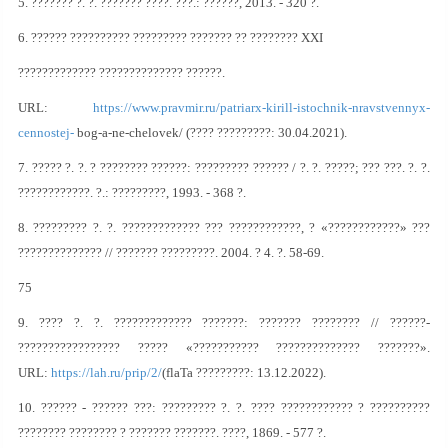
5. ??????? ?. ?. ??????? ????. ???.: ??????, 2013. - 320 ?.
6. ?????? ?????????? ????????? ??????? ?? ???????? XXI
????????????? ?????????????? ??????.
URL:
https://www.pravmir.ru/patriarx-kirill-istochnik-nravstvennyx-
cennostej-
bog-a-ne-chelovek/ (???? ?????????: 30.04.2021).
7. ????? ?. ?. ? ???????? ??????: ????????? ?????? / ?. ?. ?????; ??? ???. ?. ?.
????????????. ?.: ?????????, 1993. - 368 ?.
8. ????????? ?. ?. ????????????? ??? ????????????, ? «????????????» ???
?????????????? // ??????? ?????????. 2004. ? 4. ?. 58-69.
75
9. ???? ?. ?. ????????????? ???????: ??????? ???????? // ??????-
????????????????? ????? «??????????? ?????????????? ???????».
URL:
https://lah.ru/prip/2/
(flaTa ?????????: 13.12.2022).
10. ?????? - ?????? ???: ????????? ?. ?. ???? ???????????? ? ??????????
???????? ???????? ? ??????? ???????. ????, 1869. - 577 ?.