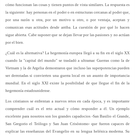
cómo funcionan las cosas y tienen puntos de vista similares. La respuesta es
la siguiente: hay personas en el poder o en estructuras cercanas al poder que,
por una razón u otra, por un motivo u otro, o por ventaja, aceptan y
comunican esas actitudes desde arriba. La cuestión de por qué lo hacen
sigue abierta. Cabe suponer que se dejan llevar por las pasiones y no actúan
por el bien.
¿Cuál es la alternativa? La hegemonía europea llegó a su fin en el siglo XX
cuando la "capital del mundo" se trasladó a ultramar. Guerras como la de
Vietnam y la de Argelia demostraron que incluso las superpotencias pueden
ser derrotadas si convierten una guerra local en un asunto de importancia
mundial. En el siglo XXI existe la posibilidad de que llegue el fin de la
hegemonía estadounidense.
Los cristianos se enfrentan a nuevos retos en cada época, y es importante
comprender cuál es el reto actual y cómo responder a él. Un ejemplo
excelente para nosotros son los grandes capadocios -San Basilio el Grande,
San Gregorio el Teólogo y San Juan Crisóstomo- que fueron capaces de
explicar las enseñanzas del Evangelio en su lengua helénica moderna. Su