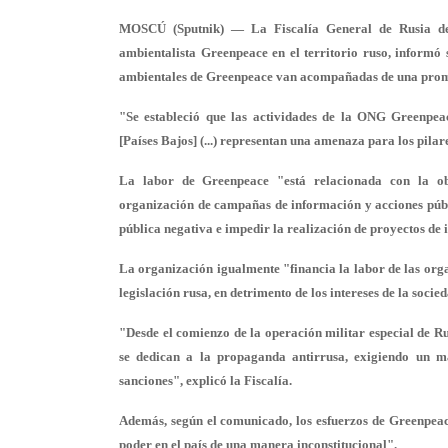
MOSCÚ (Sputnik) — La Fiscalía General de Rusia decl
ambientalista Greenpeace en el territorio ruso, informó s
ambientales de Greenpeace van acompañadas de una promoc
"Se estableció que las actividades de la ONG Greenpeac
[Países Bajos] (...) representan una amenaza para los pilar
La labor de Greenpeace "está relacionada con la obs
organización de campañas de información y acciones públ
pública negativa e impedir la realización de proyectos de 
La organización igualmente "financia la labor de las org
legislación rusa, en detrimento de los intereses de la socie
"Desde el comienzo de la operación militar especial de Ru
se dedican a la propaganda antirrusa, exigiendo un m
sanciones", explicó la Fiscalía.
Además, según el comunicado, los esfuerzos de Greenpeace 
poder en el país de una manera inconstitucional".