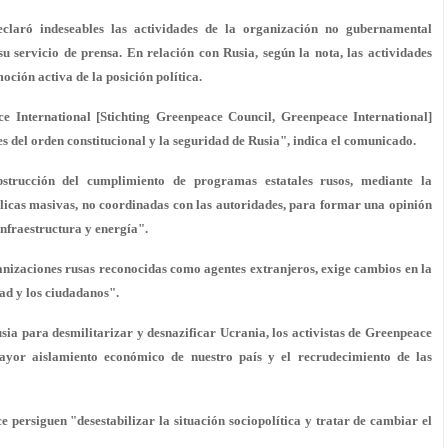
aró indeseables las actividades de la organización no gubernamental
u servicio de prensa. En relación con Rusia, según la nota, las actividades
ión activa de la posición política.
e International [Stichting Greenpeace Council, Greenpeace International]
es del orden constitucional y la seguridad de Rusia", indica el comunicado.
trucción del cumplimiento de programas estatales rusos, mediante la
icas masivas, no coordinadas con las autoridades, para formar una opinión
infraestructura y energía".
anizaciones rusas reconocidas como agentes extranjeros, exige cambios en la
dad y los ciudadanos".
sia para desmilitarizar y desnazificar Ucrania, los activistas de Greenpeace
ayor aislamiento económico de nuestro país y el recrudecimiento de las
persiguen "desestabilizar la situación sociopolítica y tratar de cambiar el