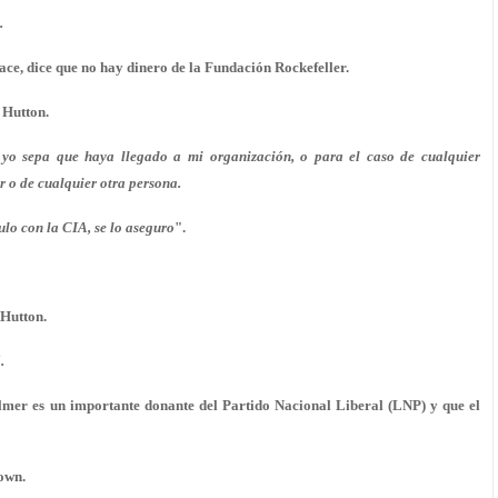
.
ce, dice que no hay dinero de la Fundación Rockefeller.
o Hutton.
 yo sepa que haya llegado a mi organización, o para el caso de cualquier
r o de cualquier otra persona.
ulo con la CIA, se lo aseguro
".
 Hutton.
.
almer es un importante donante del Partido Nacional Liberal (LNP) y que el
rown.