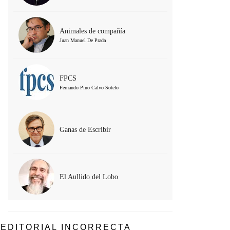
Animales de compañía
Juan Manuel De Prada
FPCS
Fernando Pino Calvo Sotelo
Ganas de Escribir
El Aullido del Lobo
EDITORIAL INCORRECTA