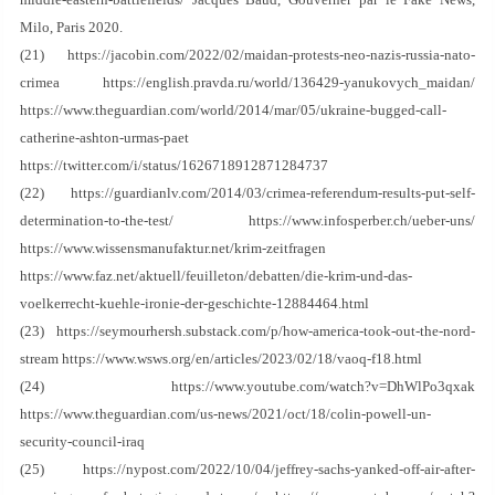
Milo, Paris 2020.
(21) https://jacobin.com/2022/02/maidan-protests-neo-nazis-russia-nato-
crimea https://english.pravda.ru/world/136429-yanukovych_maidan/
https://www.theguardian.com/world/2014/mar/05/ukraine-bugged-call-
catherine-ashton-urmas-paet
https://twitter.com/i/status/1626718912871284737
(22) https://guardianlv.com/2014/03/crimea-referendum-results-put-self-
determination-to-the-test/ https://www.infosperber.ch/ueber-uns/
https://www.wissensmanufaktur.net/krim-zeitfragen
https://www.faz.net/aktuell/feuilleton/debatten/die-krim-und-das-
voelkerrecht-kuehle-ironie-der-geschichte-12884464.html
(23) https://seymourhersh.substack.com/p/how-america-took-out-the-nord-
stream https://www.wsws.org/en/articles/2023/02/18/vaoq-f18.html
(24) https://www.youtube.com/watch?v=DhWlPo3qxak
https://www.theguardian.com/us-news/2021/oct/18/colin-powell-un-
security-council-iraq
(25) https://nypost.com/2022/10/04/jeffrey-sachs-yanked-off-air-after-