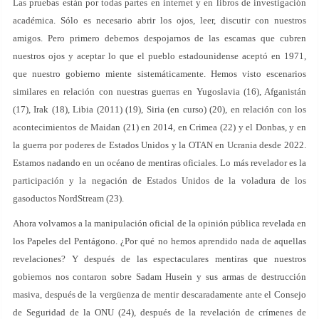
Las pruebas están por todas partes en internet y en libros de investigación
académica. Sólo es necesario abrir los ojos, leer, discutir con nuestros
amigos. Pero primero debemos despojarnos de las escamas que cubren
nuestros ojos y aceptar lo que el pueblo estadounidense aceptó en 1971,
que nuestro gobierno miente sistemáticamente. Hemos visto escenarios
similares en relación con nuestras guerras en Yugoslavia (16), Afganistán
(17), Irak (18), Libia (2011) (19), Siria (en curso) (20), en relación con los
acontecimientos de Maidan (21) en 2014, en Crimea (22) y el Donbas, y en
la guerra por poderes de Estados Unidos y la OTAN en Ucrania desde 2022.
Estamos nadando en un océano de mentiras oficiales. Lo más revelador es la
participación y la negación de Estados Unidos de la voladura de los
gasoductos NordStream (23).
Ahora volvamos a la manipulación oficial de la opinión pública revelada en
los Papeles del Pentágono. ¿Por qué no hemos aprendido nada de aquellas
revelaciones? Y después de las espectaculares mentiras que nuestros
gobiernos nos contaron sobre Sadam Husein y sus armas de destrucción
masiva, después de la vergüenza de mentir descaradamente ante el Consejo
de Seguridad de la ONU (24), después de la revelación de crímenes de