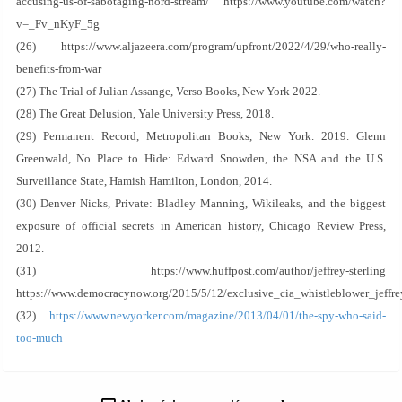
accusing-us-of-sabotaging-nord-stream/ https://www.youtube.com/watch?
v=_Fv_nKyF_5g
(26) https://www.aljazeera.com/program/upfront/2022/4/29/who-really-
benefits-from-war
(27) The Trial of Julian Assange, Verso Books, New York 2022.
(28) The Great Delusion, Yale University Press, 2018.
(29) Permanent Record, Metropolitan Books, New York. 2019. Glenn
Greenwald, No Place to Hide: Edward Snowden, the NSA and the U.S.
Surveillance State, Hamish Hamilton, London, 2014.
(30) Denver Nicks, Private: Bladley Manning, Wikileaks, and the biggest
exposure of official secrets in American history, Chicago Review Press,
2012.
(31) https://www.huffpost.com/author/jeffrey-sterling
https://www.democracynow.org/2015/5/12/exclusive_cia_whistleblower_jeffre
(32)
https://www.newyorker.com/magazine/2013/04/01/the-spy-who-said-
too-much