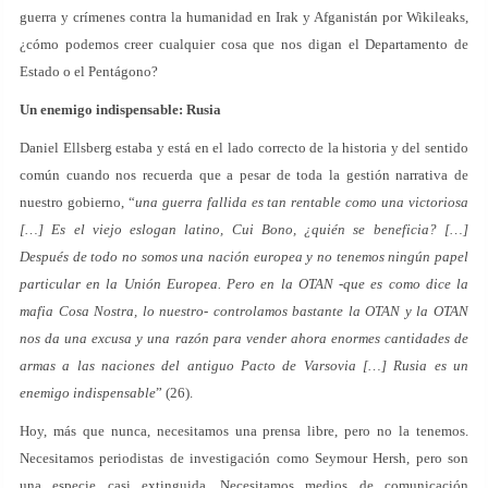
guerra y crímenes contra la humanidad en Irak y Afganistán por Wikileaks,
¿cómo podemos creer cualquier cosa que nos digan el Departamento de
Estado o el Pentágono?
Un enemigo indispensable: Rusia
Daniel Ellsberg estaba y está en el lado correcto de la historia y del sentido
común cuando nos recuerda que a pesar de toda la gestión narrativa de
nuestro gobierno, “
una guerra fallida es tan rentable como una victoriosa
[…] Es el viejo eslogan latino, Cui Bono, ¿quién se beneficia? […]
Después de todo no somos una nación europea y no tenemos ningún papel
particular en la Unión Europea. Pero en la OTAN -que es como dice la
mafia Cosa Nostra, lo nuestro- controlamos bastante la OTAN y la OTAN
nos da una excusa y una razón para vender ahora enormes cantidades de
armas a las naciones del antiguo Pacto de Varsovia […] Rusia es un
enemigo indispensable
” (26).
Hoy, más que nunca, necesitamos una prensa libre, pero no la tenemos.
Necesitamos periodistas de investigación como Seymour Hersh, pero son
una especie casi extinguida. Necesitamos medios de comunicación