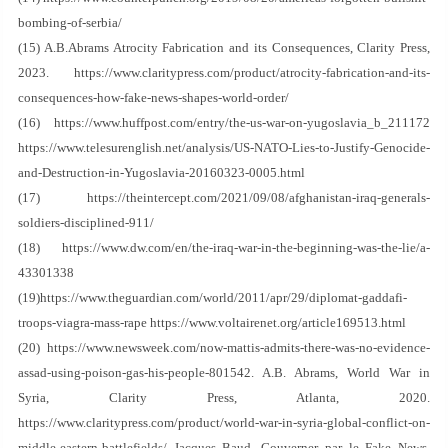
bombing-of-serbia/
(15) A.B.Abrams Atrocity Fabrication and its Consequences, Clarity Press,
2023. https://www.claritypress.com/product/atrocity-fabrication-and-its-
consequences-how-fake-news-shapes-world-order/
(16) https://www.huffpost.com/entry/the-us-war-on-yugoslavia_b_211172
https://www.telesurenglish.net/analysis/US-NATO-Lies-to-Justify-Genocide-
and-Destruction-in-Yugoslavia-20160323-0005.html
(17) https://theintercept.com/2021/09/08/afghanistan-iraq-generals-
soldiers-disciplined-911/
(18) https://www.dw.com/en/the-iraq-war-in-the-beginning-was-the-lie/a-
43301338
(19)https://www.theguardian.com/world/2011/apr/29/diplomat-gaddafi-
troops-viagra-mass-rape https://www.voltairenet.org/article169513.html
(20) https://www.newsweek.com/now-mattis-admits-there-was-no-evidence-
assad-using-poison-gas-his-people-801542. A.B. Abrams, World War in
Syria, Clarity Press, Atlanta, 2020.
https://www.claritypress.com/product/world-war-in-syria-global-conflict-on-
middle-eastern-battlefields/ Jacques Baud, Gouverner par le Fake News,