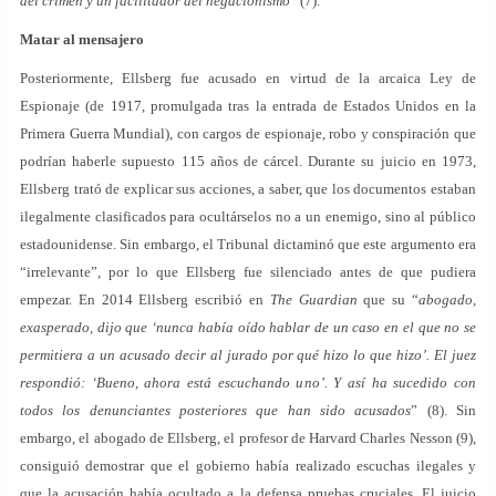
del crimen y un facilitador del negacionismo
” (7).
Matar al mensajero
Posteriormente, Ellsberg fue acusado en virtud de la arcaica Ley de
Espionaje (de 1917, promulgada tras la entrada de Estados Unidos en la
Primera Guerra Mundial), con cargos de espionaje, robo y conspiración que
podrían haberle supuesto 115 años de cárcel. Durante su juicio en 1973,
Ellsberg trató de explicar sus acciones, a saber, que los documentos estaban
ilegalmente clasificados para ocultárselos no a un enemigo, sino al público
estadounidense. Sin embargo, el Tribunal dictaminó que este argumento era
“irrelevante”, por lo que Ellsberg fue silenciado antes de que pudiera
empezar. En 2014 Ellsberg escribió en
The Guardian
que su “
abogado,
exasperado, dijo que ‘nunca había oído hablar de un caso en el que no se
permitiera a un acusado decir al jurado por qué hizo lo que hizo’. El juez
respondió: ‘Bueno, ahora está escuchando uno’. Y así ha sucedido con
todos los denunciantes posteriores que han sido acusados
” (8). Sin
embargo, el abogado de Ellsberg, el profesor de Harvard Charles Nesson (9),
consiguió demostrar que el gobierno había realizado escuchas ilegales y
que la acusación había ocultado a la defensa pruebas cruciales. El juicio