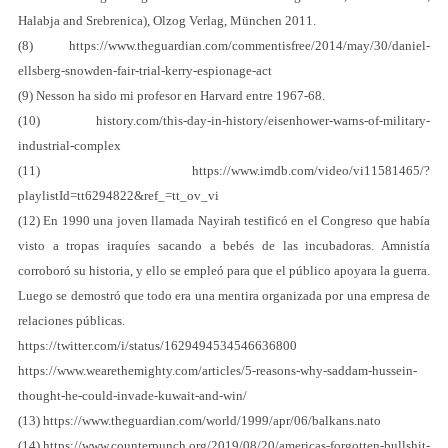
Halabja and Srebrenica), Olzog Verlag, München 2011.
(8) https://www.theguardian.com/commentisfree/2014/may/30/daniel-
ellsberg-snowden-fair-trial-kerry-espionage-act
(9) Nesson ha sido mi profesor en Harvard entre 1967-68.
(10) history.com/this-day-in-history/eisenhower-warns-of-military-
industrial-complex
(11) https://www.imdb.com/video/vi11581465/?
playlistId=tt6294822&ref_=tt_ov_vi
(12) En 1990 una joven llamada Nayirah testificó en el Congreso que había
visto a tropas iraquíes sacando a bebés de las incubadoras. Amnistía
corroboró su historia, y ello se empleó para que el público apoyara la guerra.
Luego se demostró que todo era una mentira organizada por una empresa de
relaciones públicas.
https://twitter.com/i/status/1629494534546636800
https://www.wearethemighty.com/articles/5-reasons-why-saddam-hussein-
thought-he-could-invade-kuwait-and-win/
(13) https://www.theguardian.com/world/1999/apr/06/balkans.nato
(14) https://www.counterpunch.org/2019/08/20/americas-forgotten-bullshit-