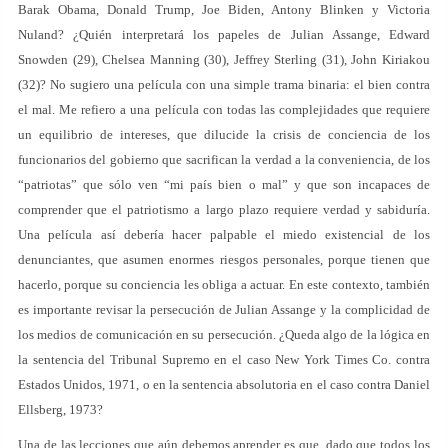
Barak Obama, Donald Trump, Joe Biden, Antony Blinken y Victoria
Nuland? ¿Quién interpretará los papeles de Julian Assange, Edward
Snowden (29), Chelsea Manning (30), Jeffrey Sterling (31), John Kiriakou
(32)? No sugiero una película con una simple trama binaria: el bien contra
el mal. Me refiero a una película con todas las complejidades que requiere
un equilibrio de intereses, que dilucide la crisis de conciencia de los
funcionarios del gobierno que sacrifican la verdad a la conveniencia, de los
“patriotas” que sólo ven “mi país bien o mal” y que son incapaces de
comprender que el patriotismo a largo plazo requiere verdad y sabiduría.
Una película así debería hacer palpable el miedo existencial de los
denunciantes, que asumen enormes riesgos personales, porque tienen que
hacerlo, porque su conciencia les obliga a actuar. En este contexto, también
es importante revisar la persecución de Julian Assange y la complicidad de
los medios de comunicación en su persecución. ¿Queda algo de la lógica en
la sentencia del Tribunal Supremo en el caso New York Times Co. contra
Estados Unidos, 1971, o en la sentencia absolutoria en el caso contra Daniel
Ellsberg, 1973?
Una de las lecciones que aún debemos aprender es que, dado que todos los