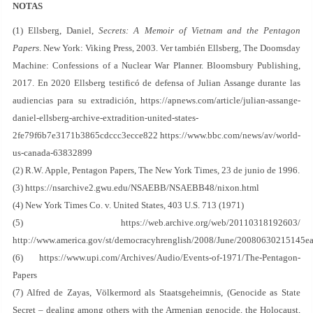
NOTAS
(1) Ellsberg, Daniel,
Secrets: A Memoir of Vietnam and the Pentagon
Papers
. New York: Viking Press, 2003. Ver también Ellsberg, The Doomsday
Machine: Confessions of a Nuclear War Planner. Bloomsbury Publishing,
2017. En 2020 Ellsberg testificó de defensa of Julian Assange durante las
audiencias para su extradición, https://apnews.com/article/julian-assange-
daniel-ellsberg-archive-extradition-united-states-
2fe79f6b7e3171b3865cdccc3ecce822 https://www.bbc.com/news/av/world-
us-canada-63832899
(2) R.W. Apple, Pentagon Papers, The New York Times, 23 de junio de 1996.
(3) https://nsarchive2.gwu.edu/NSAEBB/NSAEBB48/nixon.html
(4) New York Times Co. v. United States, 403 U.S. 713 (1971)
(5) https://web.archive.org/web/20110318192603/
http://www.america.gov/st/democracyhrenglish/2008/June/20080630215145ea
(6) https://www.upi.com/Archives/Audio/Events-of-1971/The-Pentagon-
Papers
(7) Alfred de Zayas, Völkermord als Staatsgeheimnis, (Genocide as State
Secret – dealing among others with the Armenian genocide, the Holocaust,