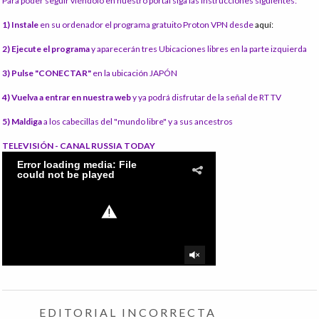
Para poder seguir viéndolo en nuestro portal siga las instrucciones siguientes:
1) Instale
en su ordenador el programa gratuito Proton VPN desde
aquí:
2) Ejecute el programa
y aparecerán tres Ubicaciones libres en la parte izquierda
3) Pulse "CONECTAR"
en la ubicación JAPÓN
4) Vuelva a entrar en nuestra web
y ya podrá disfrutar de la señal de RT TV
5) Maldiga
a los cabecillas del "mundo libre" y a sus ancestros
TELEVISIÓN - CANAL RUSSIA TODAY
EDITORIAL INCORRECTA