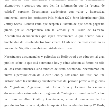
alternativos vigorosos que nos den la información que la “prensa de
calidad” suprime. Necesitamos académicos con valor y honestidad
intelectual como los profesores Nils Melzer (27), John Mearsheimer (28),
Jeffrey Sachs, Richard Falk, que acepten el factum de que deben pagar un
precio por su compromiso con la verdad y el Estado de Derecho.
Necesitamos denunciantes que sepan exactamente lo que ocurrió con el
bombardeo de los oleoductos Nordstream. El silencio en estos casos no es
honorable. Significa encubrir actividades terroristas.
Necesitamos documentales y películas de Hollywood que eduquen al gran
público sobre lo que está ocurriendo hoy y cómo afectará al futuro no sólo
de los estadounidenses, sino también del resto del mundo. Necesitamos una
nueva superproducción de la 20th Century Fox como
The Post
, con una
historia sobre las mentiras y encubrimientos del período previo a las guerras
de Yugoslavia, Afganistán, Irak, Libia, Siria y Ucrania. Necesitamos
documentales serios sobre el programa de “entregas extraordinarias”, sobre
la tortura en Abu Ghraib y Guantánamo, sobre el bombardeo de los
gasoductos Nordstream. ¿Quién interpretará los papeles de George W. Bush,