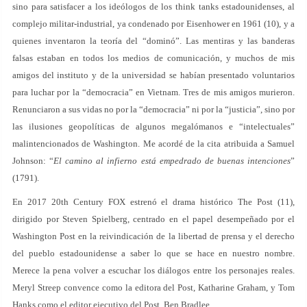
sino para satisfacer a los ideólogos de los think tanks estadounidenses, al
complejo militar-industrial, ya condenado por Eisenhower en 1961 (10), y a
quienes inventaron la teoría del “dominó”. Las mentiras y las banderas
falsas estaban en todos los medios de comunicación, y muchos de mis
amigos del instituto y de la universidad se habían presentado voluntarios
para luchar por la “democracia” en Vietnam. Tres de mis amigos murieron.
Renunciaron a sus vidas no por la “democracia” ni por la “justicia”, sino por
las ilusiones geopolíticas de algunos megalómanos e “intelectuales”
malintencionados de Washington. Me acordé de la cita atribuida a Samuel
Johnson: “
El camino al infierno está empedrado de buenas intenciones
”
(1791).
En 2017 20th Century FOX estrenó el drama histórico The Post (11),
dirigido por Steven Spielberg, centrado en el papel desempeñado por el
Washington Post en la reivindicación de la libertad de prensa y el derecho
del pueblo estadounidense a saber lo que se hace en nuestro nombre.
Merece la pena volver a escuchar los diálogos entre los personajes reales.
Meryl Streep convence como la editora del Post, Katharine Graham, y Tom
Hanks como el editor ejecutivo del Post, Ben Bradlee.