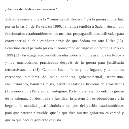
¿Armas de destrucción masiva?
Adelantémonos ahora a la “Tormenta del Desierto” y a la guerra contra Irak
por su invasión de Kuwait en 1990, la trampa tendida a Sadam Husein por
funcionarios estadounidenses, las mentiras propagandísticas utilizadas para
convencer al pueblo estadounidense de que Sadam era otro Hitler (12).
Pensemos en el período previo al bombardeo de Yugoslavia por la OTAN en
1999 (13), las exageraciones deliberadas sobre la limpieza étnica en Kosovo
y los anacronismos practicados después de la guerra para justificarla
retroactivamente (14). Cambien los nombres y los lugares, y tendremos
escenarios similares de mala conducta gubernamental, secretismo,
encubrimiento, banderas falsas, narrativas falsas e historias de atrocidades
(15) como en los Papeles del Pentágono. Podemos repasar la continua guerra
de la información destinada a justificar la pretensión estadounidense a la
hegemonía mundial, justificándola a los ojos del pueblo estadounidense,
para que parezca plausible, que lo que dice nuestro gobierno es verdad y
que lo que hace el gobierno es justo.