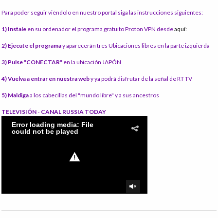
Para poder seguir viéndolo en nuestro portal siga las instrucciones siguientes:
1) Instale
en su ordenador el programa gratuito Proton VPN desde
aquí:
2) Ejecute el programa
y aparecerán tres Ubicaciones libres en la parte izquierda
3) Pulse "CONECTAR"
en la ubicación JAPÓN
4) Vuelva a entrar en nuestra web
y ya podrá disfrutar de la señal de RT TV
5) Maldiga
a los cabecillas del "mundo libre" y a sus ancestros
TELEVISIÓN - CANAL RUSSIA TODAY