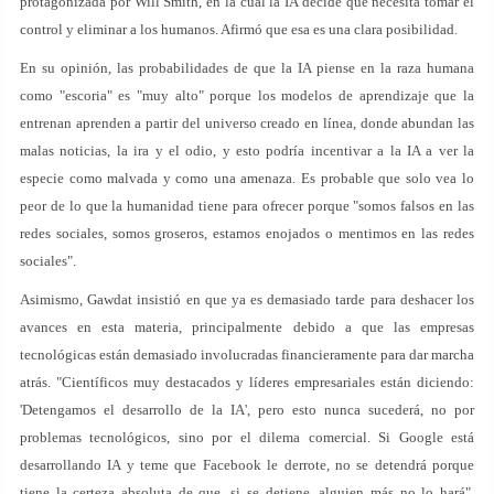
protagonizada por Will Smith, en la cual la IA decide que necesita tomar el
control y eliminar a los humanos. Afirmó que esa es una clara posibilidad.
En su opinión, las probabilidades de que la IA piense en la raza humana
como "escoria" es "muy alto" porque los modelos de aprendizaje que la
entrenan aprenden a partir del universo creado en línea, donde abundan las
malas noticias, la ira y el odio, y esto podría incentivar a la IA a ver la
especie como malvada y como una amenaza. Es probable que solo vea lo
peor de lo que la humanidad tiene para ofrecer porque "somos falsos en las
redes sociales, somos groseros, estamos enojados o mentimos en las redes
sociales".
Asimismo, Gawdat insistió en que ya es demasiado tarde para deshacer los
avances en esta materia, principalmente debido a que las empresas
tecnológicas están demasiado involucradas financieramente para dar marcha
atrás. "Científicos muy destacados y líderes empresariales están diciendo:
'Detengamos el desarrollo de la IA', pero esto nunca sucederá, no por
problemas tecnológicos, sino por el dilema comercial. Si Google está
desarrollando IA y teme que Facebook le derrote, no se detendrá porque
tiene la certeza absoluta de que, si se detiene, alguien más no lo hará",