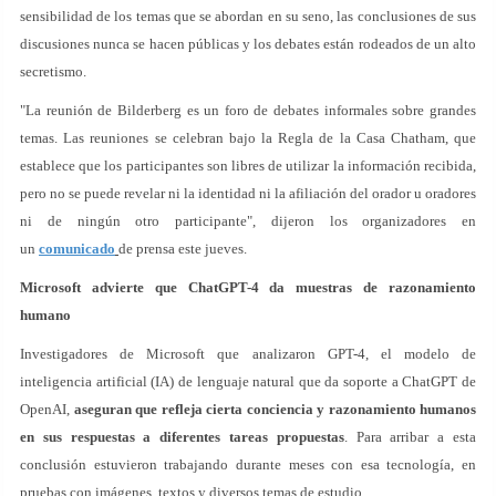
sensibilidad de los temas que se abordan en su seno, las conclusiones de sus
discusiones nunca se hacen públicas y los debates están rodeados de un alto
secretismo.
"La reunión de Bilderberg es un foro de debates informales sobre grandes
temas. Las reuniones se celebran bajo la Regla de la Casa Chatham, que
establece que los participantes son libres de utilizar la información recibida,
pero no se puede revelar ni la identidad ni la afiliación del orador u oradores
ni de ningún otro participante", dijeron los organizadores en
un
comunicado
de prensa este jueves.
Microsoft advierte que ChatGPT-4 da muestras de razonamiento
humano
Investigadores de Microsoft que analizaron GPT-4, el modelo de
inteligencia artificial (IA) de lenguaje natural que da soporte a ChatGPT de
OpenAI,
aseguran que refleja cierta conciencia y razonamiento humanos
en sus respuestas a diferentes tareas propuestas
. Para arribar a esta
conclusión estuvieron trabajando durante meses con esa tecnología, en
pruebas con imágenes, textos y diversos temas de estudio.