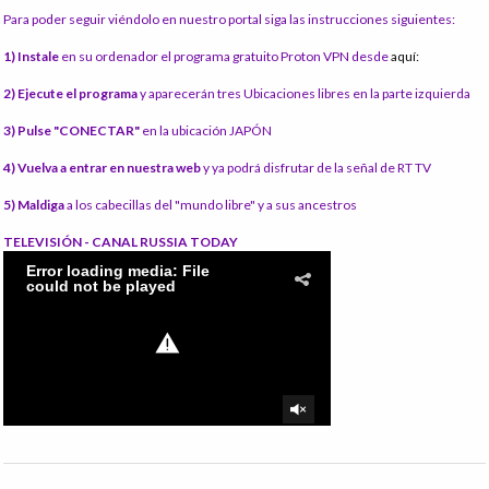
Para poder seguir viéndolo en nuestro portal siga las instrucciones siguientes:
1) Instale
en su ordenador el programa gratuito Proton VPN desde
aquí:
2) Ejecute el programa
y aparecerán tres Ubicaciones libres en la parte izquierda
3) Pulse "CONECTAR"
en la ubicación JAPÓN
4) Vuelva a entrar en nuestra web
y ya podrá disfrutar de la señal de RT TV
5) Maldiga
a los cabecillas del "mundo libre" y a sus ancestros
TELEVISIÓN - CANAL RUSSIA TODAY