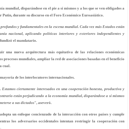
a mundial, disparándose en el pie a sí mismos y a los que se ven obligados a
ir Putin, durante su discurso en el Foro Económico Euroasiático.
profundos y fundamentales en la escena mundial. Cada vez más Estados están
ía nacional, aplicando políticas interiores y exteriores independientes y
ofundizó el mandatario.
ruir una nueva arquitectura más equitativa de las relaciones económicas
los procesos mundiales, ampliar la red de asociaciones basadas en el beneficio
a cual.
mayoría de los interlocutores internacionales.
.). Estamos ciertamente interesados en una cooperación honesta, productiva y
 contrario están perjudicando a la economía mundial, disparándose a sí mismos
ometerse a sus dictados
", aseveró.
 adopta un enfoque concienzudo de la interacción con otros países y cumple
ntras los adversarios occidentales intentan restringir la cooperación con
.