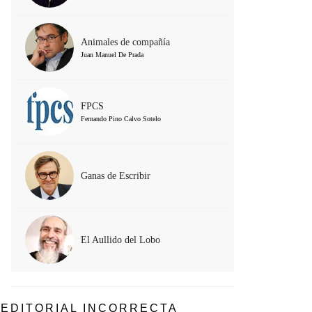
Animales de compañía
Juan Manuel De Prada
FPCS
Fernando Pino Calvo Sotelo
Ganas de Escribir
El Aullido del Lobo
EDITORIAL INCORRECTA