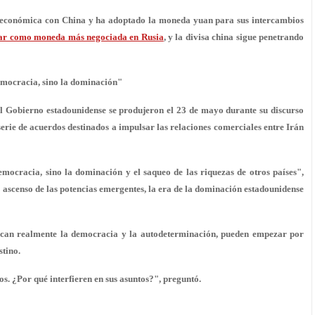
n económica con China y ha adoptado la moneda yuan para sus intercambios
ólar como moneda más negociada en Rusia
, y la divisa china sigue penetrando
emocracia, sino la dominación"
 al Gobierno estadounidense se produjeron el 23 de mayo durante su discurso
rie de acuerdos destinados a impulsar las relaciones comerciales entre Irán
mocracia, sino la dominación y el saqueo de las riquezas de otros países",
l ascenso de las potencias emergentes, la era de la dominación estadounidense
buscan realmente la democracia y la autodeterminación, pueden empezar por
stino.
s. ¿Por qué interfieren en sus asuntos?", preguntó.