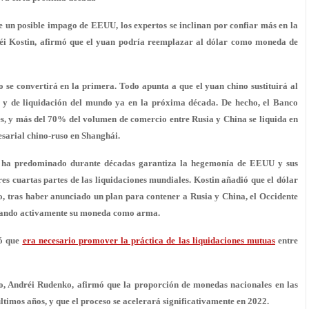
te un posible impago de EEUU, los expertos se inclinan por confiar más en la
dréi Kostin, afirmó que el yuan podría reemplazar al dólar como moneda de
se convertirá en la primera. Todo apunta a que el yuan chino sustituirá al
 y de liquidación del mundo ya en la próxima década. De hecho, el Banco
es, y más del 70% del volumen de comercio entre Rusia y China se liquida en
esarial chino-ruso en Shanghái.
ue ha predominado durante décadas garantiza la hegemonía de EEUU y sus
tres cuartas partes de las liquidaciones mundiales. Kostin añadió que el dólar
, tras haber anunciado un plan para contener a Rusia y China, el Occidente
ilizando activamente su moneda como arma.
ró que
era necesario promover la práctica de las liquidaciones mutuas
entre
so, Andréi Rudenko, afirmó que la proporción de monedas nacionales en las
ltimos años, y que el proceso se acelerará significativamente en 2022.