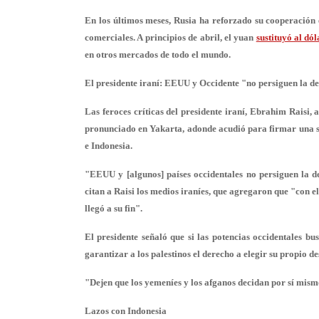
En los últimos meses, Rusia ha reforzado su cooperació
comerciales. A principios de abril, el yuan
sustituyó al d
en otros mercados de todo el mundo.
El presidente iraní: EEUU y Occidente "no persiguen la d
Las feroces críticas del presidente iraní, Ebrahim Raisi,
pronunciado en Yakarta, adonde acudió para firmar una se
e Indonesia.
"EEUU y [algunos] países occidentales no persiguen la de
citan a Raisi los medios iraníes, que agregaron que "con e
llegó a su fin".
El presidente señaló que si las potencias occidentales 
garantizar a los palestinos el derecho a elegir su propio de
"Dejen que los yemeníes y los afganos decidan por sí mismo
Lazos con Indonesia