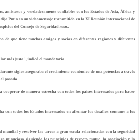
s, amistosos y verdaderamente confiables con los Estados de Asia, África y
dijo Putin en un videomensaje transmitido en la XI Reunión internacional de
uspicios del Consejo de Seguridad ruso..
o de que tiene muchos amigos y socios en diferentes regiones y diferentes
ar más justo", indicó el mandatario.
e durante siglos aseguraba el crecimiento económico de una potencias a través
 el pasado.
a cooperar de manera estrecha con todos los países interesados para hacer
ha con todos los Estados interesados en afrontar los desafíos comunes a los
d mundial y resolver las tareas a gran escala relacionadas con la seguridad
era minuciosa siguiendo los principios de respeto mutuo, la asociación y la