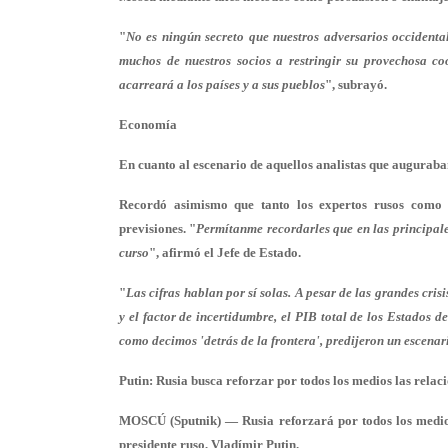
"
No es ningún secreto que nuestros adversarios occidental
muchos de nuestros socios a restringir su provechosa c
acarreará a los países y a sus pueblos
", subrayó.
Economía
En cuanto al escenario de aquellos analistas que auguraban
Recordó asimismo que tanto los expertos rusos como 
previsiones. "
Permítanme recordarles que en las principal
curso
", afirmó el Jefe de Estado.
"
Las cifras hablan por sí solas. A pesar de las grandes cri
y el factor de incertidumbre, el PIB total de los Estados 
como decimos 'detrás de la frontera', predijeron un escena
Putin: Rusia busca reforzar por todos los medios las relac
MOSCÚ (Sputnik) — Rusia reforzará por todos los medios 
presidente ruso, Vladímir Putin.