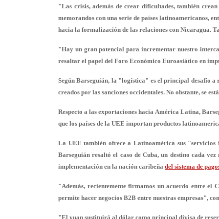
"Las crisis, además de crear dificultades, también crean
memorandos con una serie de países latinoamericanos, entr
hacia la formalización de las relaciones con Nicaragua. T
"Hay un gran potencial para incrementar nuestro interc
resaltar el papel del Foro Económico Euroasiático en impul
Según Barseguián, la "logística" es el principal desafío 
creados por las sanciones occidentales. No obstante, se est
Respecto a las exportaciones hacia América Latina, Barseg
que los países de la UEE importan productos latinoameric
La UEE también ofrece a Latinoamérica sus "servicios fi
Barseguián resaltó el caso de Cuba, un destino cada vez m
implementación en la nación caribeña
del sistema de pag
"Además, recientemente firmamos un acuerdo entre el 
permite hacer negocios B2B entre nuestras empresas", co
"El yuan sustituirá al dólar como principal divisa de res