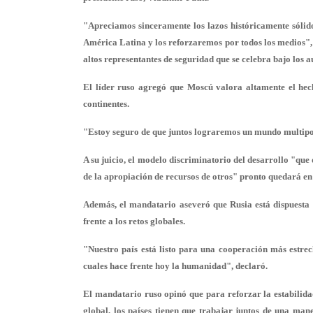
"Apreciamos sinceramente los lazos históricamente sólido
América Latina y los reforzaremos por todos los medios", 
altos representantes de seguridad que se celebra bajo los a
El líder ruso agregó que Moscú valora altamente el hech
continentes.
"Estoy seguro de que juntos lograremos un mundo multipol
A su juicio, el modelo discriminatorio del desarrollo "qu
de la apropiación de recursos de otros" pronto quedará en
Además, el mandatario aseveró que Rusia está dispuesta 
frente a los retos globales.
"Nuestro país está listo para una cooperación más estrec
cuales hace frente hoy la humanidad", declaró.
El mandatario ruso opinó que para reforzar la estabilida
global, los países tienen que trabajar juntos de una man