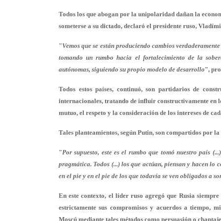
Todos los que abogan por la unipolaridad dañan la economí
someterse a su dictado, declaró el presidente ruso, Vladím
"
Vemos que se están produciendo cambios verdaderamente 
tomando un rumbo hacia el fortalecimiento de la soberan
autónomas, siguiendo su propio modelo de desarrollo
", pr
Todos estos países, continuó, son partidarios de const
internacionales, tratando de influir constructivamente en 
mutuo, el respeto y la consideración de los intereses de cad
Tales planteamientos, según Putin, son compartidos por la 
"
Por supuesto, este es el rumbo que tomó nuestro país (..
pragmática. Todos (...) los que actúan, piensan y hacen lo
en el pie y en el pie de los que todavía se ven obligados a s
En este contexto, el líder ruso agregó que Rusia siempre
estrictamente sus compromisos y acuerdos a tiempo, mie
Moscú mediante tales métodos como persuasión o chantaje