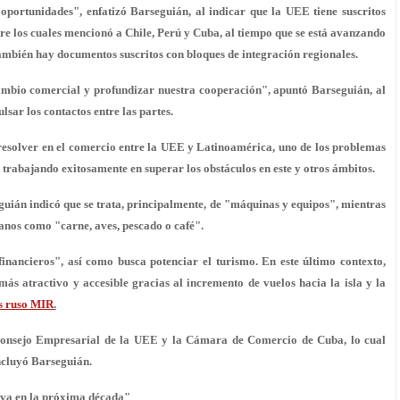
 oportunidades", enfatizó Barseguián, al indicar que la UEE tiene suscritos
e los cuales mencionó a Chile, Perú y Cuba, al tiempo que se está avanzando
ambién hay documentos suscritos con bloques de integración regionales.
ambio comercial y profundizar nuestra cooperación", apuntó Barseguián, al
sar los contactos entre las partes.
a resolver en el comercio entre la UEE y Latinoamérica, uno de los problemas
á trabajando exitosamente en superar los obstáculos en este y otros ámbitos.
uián indicó que se trata, principalmente, de "máquinas y equipos", mientras
anos como "carne, aves, pescado o café".
nancieros", así como busca potenciar el turismo. En este último contexto,
ás atractivo y accesible gracias al incremento de vuelos hacia la isla y la
os ruso MIR
.
Consejo Empresarial de la UEE y la Cámara de Comercio de Cuba, lo cual
ncluyó Barseguián.
erva en la próxima década"