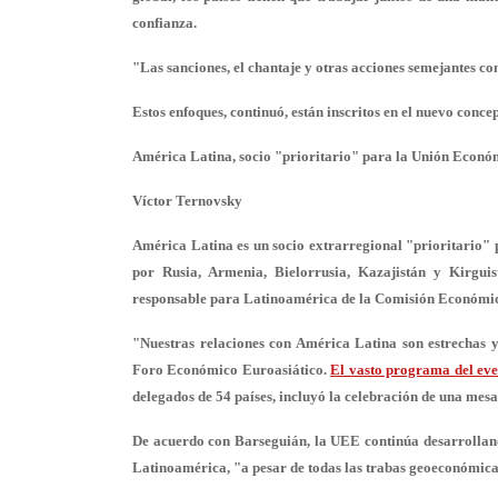
confianza.
"Las sanciones, el chantaje y otras acciones semejantes co
Estos enfoques, continuó, están inscritos en el nuevo concep
América Latina, socio "prioritario" para la Unión Econó
Víctor Ternovsky
América Latina es un socio extrarregional "prioritario
por Rusia, Armenia, Bielorrusia, Kazajistán y Kirgui
responsable para Latinoamérica de la Comisión Económic
"Nuestras relaciones con América Latina son estrechas y
Foro Económico Euroasiático.
El vasto programa del eve
delegados de 54 países, incluyó la celebración de una mes
De acuerdo con Barseguián, la UEE continúa desarrolland
Latinoamérica, "a pesar de todas las trabas geoeconómica