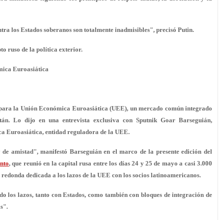
ntra los Estados soberanos son totalmente inadmisibles", precisó Putin.
to ruso de la política exterior.
mica Euroasiática
" para la Unión Económica Euroasiática (UEE), un mercado común integrado
stán. Lo dijo en una entrevista exclusiva con Sputnik Goar Barseguián,
a Euroasiática, entidad reguladora de la UEE.
 de amistad", manifestó Barseguián en el marco de la presente edición del
nto
, que reunió en la capital rusa entre los días 24 y 25 de mayo a casi 3.000
a redonda dedicada a los lazos de la UEE con los socios latinoamericanos.
o los lazos, tanto con Estados, como también con bloques de integración de
s".