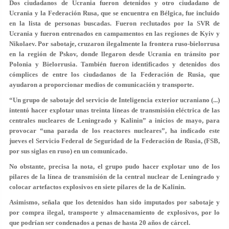
Dos ciudadanos de Ucrania fueron detenidos y otro ciudadano de
Ucrania y la Federación Rusa, que se encuentra en Bélgica, fue incluido
en la lista de personas buscadas. Fueron reclutados por la SVR de
Ucrania y fueron entrenados en campamentos en las regiones de Kyiv y
Nikolaev. Por sabotaje, cruzaron ilegalmente la frontera ruso-bielorrusa
en la región de Pskov, donde llegaron desde Ucrania en tránsito por
Polonia y Bielorrusia. También fueron identificados y detenidos dos
cómplices de entre los ciudadanos de la Federación de Rusia, que
ayudaron a proporcionar medios de comunicación y transporte.
“Un grupo de sabotaje del servicio de Inteligencia exterior ucraniano (...)
intentó hacer explotar unas treinta líneas de transmisión eléctrica de las
centrales nucleares de Leningrado y Kalinin” a inicios de mayo, para
provocar “una parada de los reactores nucleares”
, ha indicado este
jueves el Servicio Federal de Seguridad de la Federación de Rusia, (FSB,
por sus siglas en ruso) en un comunicado.
No obstante, precisa la nota, el grupo pudo hacer explotar uno de los
pilares de la línea de transmisión de la central nuclear de Leningrado y
colocar artefactos explosivos en siete pilares de la de Kalinin.
Asimismo, señala que los detenidos han sido imputados por sabotaje y
por compra ilegal, transporte y almacenamiento de explosivos, por lo
que podrían ser condenados a penas de hasta 20 años de cárcel.