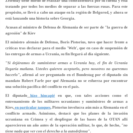
Zelensky tiene miedo de realizar una contraofensiva por su cuenta y está
tratando por todos los medios de separar a las fuerzas rusas. Para este
propósito, se llevó a cabo un ataque en la región de Belgorod, y ahora se
está lanzando una historia sobre Georgia.
Acusan al ministro de Defensa de Alemania de ser parte de "la guerra de
agresión" de Kiev
El ministro alemán de Defensa, Boris Pistorius, tuvo que hacer frente a
críticas tras declarar para el medio 'Welt', que en caso de suspensión de
las entregas de armas a Ucrania, su fin llegará al día siguiente.
"
Si dejáramos de suministrar armas a Ucrania hoy, el fin de Ucrania
llegaría mañana. Ustedes quieren aceptarlo, pero nosotros no queremos
hacerlo
", afirmó al ser preguntado en el Bundestag por el diputado sin
mandato Robert Farle por qué Alemania no se esfuerza por encontrar
una solución pacífica del conflicto en el país.
El diputado
hizo hincapié
en que, con tales acciones como el
entrenamiento de los militares ucranianos y suministros de armas a
Kiev,
en particular tanques
,
Pistorius involucra aún más a Alemania en el
conflicto armado. Asimismo, destacó que los planes de la invasión
ucraniana en Crimea y el despliegue de las bases de la OTAN allí
aparecieron un año antes de la operación militar, lo que, de hecho, "
no
tiene nada que ver con el derecho a la autodefensa
".