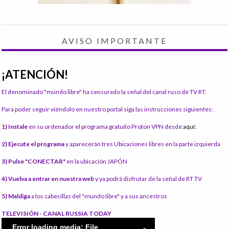
AVISO IMPORTANTE
¡ATENCIÓN!
El denominado "mundo libre" ha censurado la señal del canal ruso de TV RT.
Para poder seguir viéndolo en nuestro portal siga las instrucciones siguientes:
1) Instale
en su ordenador el programa gratuito Proton VPN desde
aquí:
2) Ejecute el programa
y aparecerán tres Ubicaciones libres en la parte izquierda
3) Pulse "CONECTAR"
en la ubicación JAPÓN
4) Vuelva a entrar en nuestra web
y ya podrá disfrutar de la señal de RT TV
5) Maldiga
a los cabecillas del "mundo libre" y a sus ancestros
TELEVISIÓN - CANAL RUSSIA TODAY