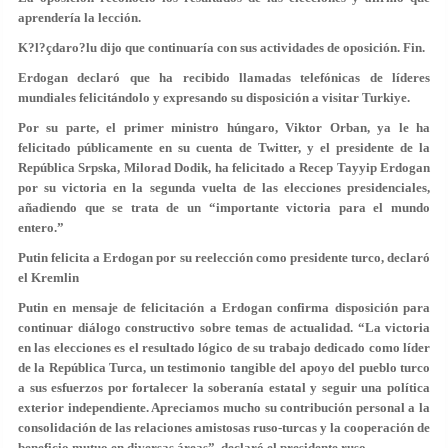
aprendería la lección.
K?l?çdaro?lu dijo que continuaría con sus actividades de oposición. Fin.
Erdogan declaró que ha recibido llamadas telefónicas de líderes
mundiales felicitándolo y expresando su disposición a visitar Turkiye.
Por su parte, el primer ministro húngaro, Viktor Orban, ya le ha
felicitado públicamente en su cuenta de Twitter, y el presidente de la
República Srpska, Milorad Dodik, ha felicitado a Recep Tayyip Erdogan
por su victoria en la segunda vuelta de las elecciones presidenciales,
añadiendo que se trata de un “importante victoria para el mundo
entero.”
Putin felicita a Erdogan por su reelección como presidente turco, declaró
el Kremlin
Putin en mensaje de felicitación a Erdogan confirma disposición para
continuar diálogo constructivo sobre temas de actualidad. “La victoria
en las elecciones es el resultado lógico de su trabajo dedicado como líder
de la República Turca, un testimonio tangible del apoyo del pueblo turco
a sus esfuerzos por fortalecer la soberanía estatal y seguir una política
exterior independiente. Apreciamos mucho su contribución personal a la
consolidación de las relaciones amistosas ruso-turcas y la cooperación de
beneficio mutuo en diversas áreas”, declaró el presidente ruso.