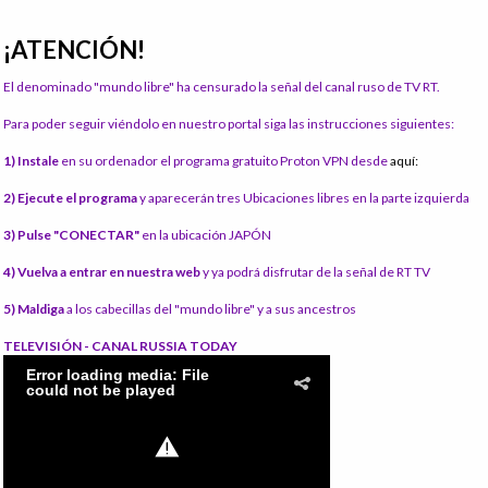
¡ATENCIÓN!
El denominado "mundo libre" ha censurado la señal del canal ruso de TV RT.
Para poder seguir viéndolo en nuestro portal siga las instrucciones siguientes:
1) Instale
en su ordenador el programa gratuito Proton VPN desde
aquí:
2) Ejecute el programa
y aparecerán tres Ubicaciones libres en la parte izquierda
3) Pulse "CONECTAR"
en la ubicación JAPÓN
4) Vuelva a entrar en nuestra web
y ya podrá disfrutar de la señal de RT TV
5) Maldiga
a los cabecillas del "mundo libre" y a sus ancestros
TELEVISIÓN - CANAL RUSSIA TODAY