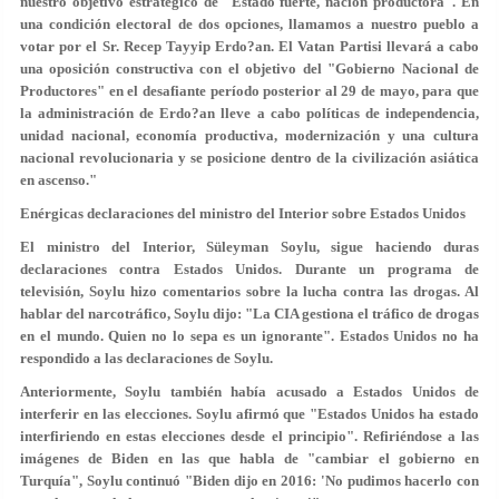
nuestro objetivo estratégico de "Estado fuerte, nación productora". En
una condición electoral de dos opciones, llamamos a nuestro pueblo a
votar por el Sr. Recep Tayyip Erdo?an. El Vatan Partisi llevará a cabo
una oposición constructiva con el objetivo del "Gobierno Nacional de
Productores" en el desafiante período posterior al 29 de mayo, para que
la administración de Erdo?an lleve a cabo políticas de independencia,
unidad nacional, economía productiva, modernización y una cultura
nacional revolucionaria y se posicione dentro de la civilización asiática
en ascenso."
Enérgicas declaraciones del ministro del Interior sobre Estados Unidos
El ministro del Interior, Süleyman Soylu, sigue haciendo duras
declaraciones contra Estados Unidos. Durante un programa de
televisión, Soylu hizo comentarios sobre la lucha contra las drogas. Al
hablar del narcotráfico, Soylu dijo: "La CIA gestiona el tráfico de drogas
en el mundo. Quien no lo sepa es un ignorante". Estados Unidos no ha
respondido a las declaraciones de Soylu.
Anteriormente, Soylu también había acusado a Estados Unidos de
interferir en las elecciones. Soylu afirmó que "Estados Unidos ha estado
interfiriendo en estas elecciones desde el principio". Refiriéndose a las
imágenes de Biden en las que habla de "cambiar el gobierno en
Turquía", Soylu continuó "Biden dijo en 2016: 'No pudimos hacerlo con