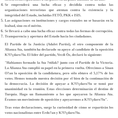
Se emprenderá una lucha eficaz y decidida contra todas las
organizaciones terroristas que atentan contra la existencia y la
integridad del Estado, incluidas FETÖ, PKK e ISIS.
Las asignaciones en instituciones y cargos estatales no se basarán en la
lealtad, sino en el mérito.
Se llevará a cabo una lucha eficaz contra todas las formas de corrupción.
Transparencia y apertura del Estado hacia los ciudadanos.
El Partido de la Justicia (Adalet Partisi), el otro componente de la
Alianza Ata, también ha declarado su apoyo al candidato de la oposición
K?l?çdaro?lu. El líder del partido, Vecdi Öz, declaró lo siguiente:
"Habíamos formado la Ata ?ttifak? junto con el Partido de la Victoria.
La Alianza Ata cumplió su papel en la primera vuelta. Ofrecimos a Sinan
O?an la oposición de la candidatura, pero sólo obtuvo el 5,17% de los
votos. Hemos tomado nuestra decisión por el bien de la continuación de
la democracia. La decisión de apoyar a K?l?çdaro?lu se tomó por
unanimidad en la reunión. Estas elecciones determinarán el destino de
Turquía. Hago un llamamiento a los que apoyaron la Alianza Ata.
Éramos un movimiento de oposición y apoyaremos a K?l?çdaro?lu".
Tras estas declaraciones, surge la curiosidad de cómo se repartirán los
votos nacionalistas entre Erdo?an y K?l?çdaro?lu.