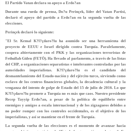
El Partido Vatan declara su apoyo a Erdo?an
Durante una rueda de prensa, Do?u Perinçek, líder del Vatan Partisi,
declaró el apoyo del partido a Erdo?an en la segunda vuelta de las
elecciones.
Perinçek declaró lo siguiente:
"El Sr. Kemal K?l?çdaro?lu ha asumido ser una herramienta del
proyecto de EEUU e Israel dirigido contra Turquía. Paralelamente,
coopera abiertamente con el PKK y las organizaciones terroristas de
Fethullah Gülen (FETÖ). Ha llevado al parlamento, a través de las listas
del CHP, a organizaciones separatistas e intolerantes controladas por las
autoridades imperialistas. K?l?çdaro?lu es el candidato del
desmantelamiento del Estado-nación y del ejército turco, sirviendo como
esclavo de los centros financieros globales, la decadencia cultural y la
venganza del intento de golpe de Estado del 15 de julio de 2016. Lo que
K?l?çdaro?lu promete a Turquía no es más que caos. Nuestro presidente
Recep Tayyip Erdo?an, a pesar de la política de equilibrio entre
enemigos y amigos a escala internacional y de los zigzagueos debidos a
no poder romper con los controles occidentales, es el objetivo de los
imperialistas, y así se mantiene en el frente de Turquía.
La segunda vuelta de las elecciones es el momento de avanzar hacia