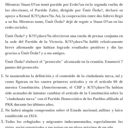
Mientras Sinan O?an tomó partido por Erdo?an en la segunda vuelta de
las elecciones, el Partido Zafer, dirigido por Ümit Özda?, declaró su
apoyo a Kemal K?l?çdaro?lu. Así, la cooperación entre dos líderes llegó
a su fin. Mientras tanto, Ümit Özda? dejó de seguir a Sinan O?an en las
redes sociales.
Ümit Özda? y K?l?çdaro?lu ofrecieron una rueda de prensa conjunta en
la sede del Partido de la Victoria. K?l?çdaro?lu habló relativamente
breve afirmando que habían logrado resultados positivos y dio las
gracias a Ümit Özda? y a sus amigos.
Ümit Özda? elaboró el "protocolo" alcanzado en la reunión. Enumeró 7
puntos del protocolo:
Se mantendrán la definición y el contenido de la ciudadanía turca, tal y
como figuran en los cuatro primeros artículos y en el artículo 66 de
nuestra Constitución. (Anteriormente, el CHP y K?l?çdaro?lu habían
sido acusados de intentar cambiar el artículo de la Constitución sobre la
"ciudadanía turca" con el Partido Democrático de los Pueblos afiliado al
PKK durante los últimos años.
No habrá ningún compromiso sobre el Estado nacional, militar y laico
establecido en 1924.
Todos los refugiados y migrantes indocumentados, especialmente los
sirios, serán repatriados a sus países en un plazo máximo de un año.