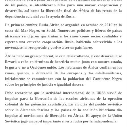
de 40 países, se identificaron hitos para una mayor cooperación y
desarrollo, así como la liberación final de África de los restos de la
dependencia colonial con la ayuda de Rusia.
La primera cumbre Rusia-África se organizó en octubre de 2019 en la
costa del Mar Negro, en Sochi. Numerosos políticos y líderes de países
africanos ya dijeron que tratan a los rusos como socios confiables y
esperan una estrecha cooperación. Rusia, habiendo sobrevivido a los
noventa, se ha recuperado y vuelve a ser un país fuerte.
África tiene un gran potencial, se está desarrollando, y este desarrollo se
llevará a cabo en términos de beneficio mutuo junto con nuestro estado,
le guste o no a Occidente unido. Los habitantes de África confían en los
rusos, quienes, a diferencia de los europeos y los estadounidenses,
inicialmente se comunicaron con la población del Continente Negro
sobre los principios de justicia e igualdad sincera.
Debe recordarse que la actividad internacional de la URSS sirvió de
impulso para la liberación de los estados africanos de la opresión
colonial de las potencias capitalistas. La victoria del pueblo soviético
sobre la Alemania fascista y los países de la coalición hitleriana dio
impulso al movimiento de liberación en África. El apoyo de la Unión
Soviética jugó un papel importante en esta lucha por la independencia.