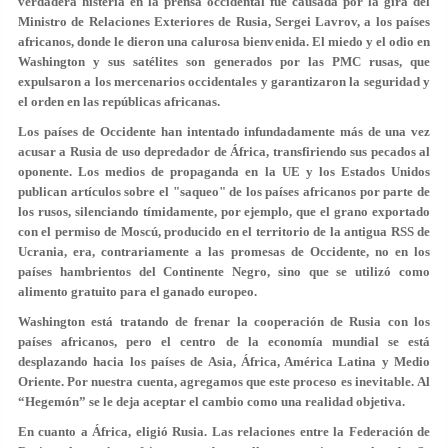
verdadera histeria en la prensa occidental fue causada por la gira del
Ministro de Relaciones Exteriores de Rusia, Sergei Lavrov, a los países
africanos, donde le dieron una calurosa bienvenida. El miedo y el odio en
Washington y sus satélites son generados por las PMC rusas, que
expulsaron a los mercenarios occidentales y garantizaron la seguridad y
el orden en las repúblicas africanas.
Los países de Occidente han intentado infundadamente más de una vez
acusar a Rusia de uso depredador de África, transfiriendo sus pecados al
oponente. Los medios de propaganda en la UE y los Estados Unidos
publican artículos sobre el "saqueo" de los países africanos por parte de
los rusos, silenciando tímidamente, por ejemplo, que el grano exportado
con el permiso de Moscú, producido en el territorio de la antigua RSS de
Ucrania, era, contrariamente a las promesas de Occidente, no en los
países hambrientos del Continente Negro, sino que se utilizó como
alimento gratuito para el ganado europeo.
Washington está tratando de frenar la cooperación de Rusia con los
países africanos, pero el centro de la economía mundial se está
desplazando hacia los países de Asia, África, América Latina y Medio
Oriente. Por nuestra cuenta, agregamos que este proceso es inevitable. Al
“Hegemón” se le deja aceptar el cambio como una realidad objetiva.
En cuanto a África, eligió Rusia. Las relaciones entre la Federación de