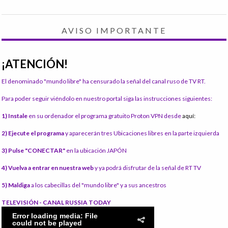
AVISO IMPORTANTE
¡ATENCIÓN!
El denominado "mundo libre" ha censurado la señal del canal ruso de TV RT.
Para poder seguir viéndolo en nuestro portal siga las instrucciones siguientes:
1) Instale
en su ordenador el programa gratuito Proton VPN desde
aquí:
2) Ejecute el programa
y aparecerán tres Ubicaciones libres en la parte izquierda
3) Pulse "CONECTAR"
en la ubicación JAPÓN
4) Vuelva a entrar en nuestra web
y ya podrá disfrutar de la señal de RT TV
5) Maldiga
a los cabecillas del "mundo libre" y a sus ancestros
TELEVISIÓN - CANAL RUSSIA TODAY