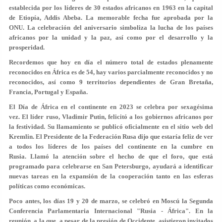
establecida por los líderes de 30 estados africanos en 1963 en la capital
de Etiopía, Addis Abeba. La memorable fecha fue aprobada por la
ONU. La celebración del aniversario simboliza la lucha de los países
africanos por la unidad y la paz, así como por el desarrollo y la
prosperidad.
Recordemos que hoy en día el número total de estados plenamente
reconocidos en África es de 54, hay varios parcialmente reconocidos y no
reconocidos, así como 9 territorios dependientes de Gran Bretaña,
Francia, Portugal y España.
El Día de África en el continente en 2023 se celebra por sexagésima
vez. El líder ruso, Vladimir Putin, felicitó a los gobiernos africanos por
la festividad. Su llamamiento se publicó oficialmente en el sitio web del
Kremlin. El Presidente de la Federación Rusa dijo que estaría feliz de ver
a todos los líderes de los países del continente en la cumbre en
Rusia. Llamó la atención sobre el hecho de que el foro, que está
programado para celebrarse en San Petersburgo, ayudará a identificar
nuevas tareas en la expansión de la cooperación tanto en las esferas
políticas como económicas.
Poco antes, los días 19 y 20 de marzo, se celebró en Moscú la Segunda
Conferencia Parlamentaria Internacional "Rusia - África". En la
reunión, a la que, a pesar de la presión de Occidente, asistieron invitados