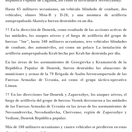
República Popular de Lugansk, así como la silvicultura Serebryansky.
Hasta 65 militares ucranianos, un vehículo blindado de combate, dos
vehículos, obuses Msta-B y D-20, y una montura de artillería
autopropulsada Akatsiya fueron destruidos en un día.
?? En la dirección de Donetsk, como resultado de las acciones activas de
las unidades, los ataques aéreos y el fuego de artillería del grupo de
fuerzas "Sur", hasta 340 militares ucranianos, tres vehículos blindados
de combate, dos automóviles, así como un polaco La instalación de
artillería autopropulsada Krab hecha por Krab fue destruida por día.
En las áreas de los asentamientos de Georgievka y Kramatorsk de la
República Popular de Donetsk, fueron destruidos los almacenes de
municiones y armas de la 79 Brigada de Asalto Aerotransportado de las
Fuerzas Armadas de Ucrania, así como el grupo táctico-operativo
Liman.
?? En las direcciones Sur-Donetsk y Zaporozhye, los ataques aéreos, el
fuego de artillería del grupo de fuerzas Vostok derrotaron a las unidades
de las Fuerzas Armadas de Ucrania en las áreas de los asentamientos de
Novoandreevka, Novodanilovka, Chervonoe, región de Zaporozhye y
Vodiane, Donetsk República popular.
Más de 100 militares ucranianos y cuatro vehículos se perdieron en estas