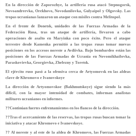
En la dirección de Zaporozhye, la artillería rusa atacó Stepnogorsk,
Novoandreevka, Orekhovo, Novodanilovka, Gulyaipol y Olgovsky. Las
tropas ucranianas lanzaron un ataque con misiles contra Melitopol.
En el frente de Donetsk, unidades de las Fuerzas Armadas de la
Federación Rusa, tras un ataque de artillería, llevaron a cabo
operaciones de asalto en Maryinka con poco éxito. Pero el ataque
terrestre desde Kamenka permitió a las tropas rusas tomar nuevas
posiciones en los accesos noreste a Avdiivka. Bajo bombardeo están las
posiciones de las Fuerzas Armadas de Ucrania en Novomikhailovka,
Paraskovievka, Georgievka, Zhelezny y Toretsk.
El ejército ruso pasó a la ofensiva cerca de Artyomovsk en las aldeas
clave de Khromovo e Ivanovskoye
La dirección de Artyomovskoe (Bakhmutskoye) sigue siendo la más
difícil, con la mayor intensidad de combates, informan analistas
militares ucranianos en informes.
??Continúan fuertes enfrentamientos en los flancos de la dirección.
??Tras el acercamiento de las reservas, las tropas rusas buscan tomar la
iniciativa y atacar Khromovo e Ivanovskoye.
?? Al noreste y al este de la aldea de Khromovo, las Fuerzas Armadas