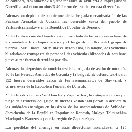
de combate, tres automóviles, una montura de artillería autopropulsada
Gvozdika, así como un obús D-30 fueron destruidos en esta dirección.
Además, un depósito de municiones de la brigada mecanizada 54 de las
Fuerzas Armadas de Ucrania fue destruido cerca del pueblo de
Verkhnekamenskoye en la República Popular de Donetsk.
?? En la dirección de Donetsk, como resultado de las acciones activas de
las unidades, los ataques aéreos y el fuego de artillería del grupo de
fuerzas "Sur", hasta 150 militares ucranianos, un tanque, dos vehículos
blindados de transporte de personal, dos vehículos blindados de combate,
y tres autos fueron destruidos por día.
Además, los depósitos de municiones de la brigada de asalto de montaña
10 de las Fuerzas Armadas de Ucrania y la brigada de defensa territorial
112 fueron destruidos cerca de los asentamientos de Slavyansk y
Grigorovka de la República Popular de Donetsk.
?? En las direcciones Sur-Donetsk y Zaporozhye, los ataques aéreos y el
fuego de artillería del grupo de fuerzas Vostok infligieron la derrota de
las unidades enemigas en las áreas de los asentamientos de Vuhledar,
Shevchenko de la República Popular de Donetsk, Malaya Tokmachka,
Marfopol y Kamenskoye de la región de Zaporozhye.
Las pérdidas del enemigo en estas direcciones ascendieron a 125