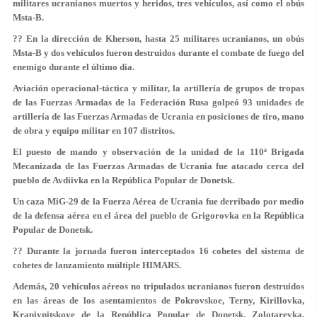
militares ucranianos muertos y heridos, tres vehículos, así como el obús
Msta-B.
?? En la dirección de Kherson, hasta 25 militares ucranianos, un obús
Msta-B y dos vehículos fueron destruidos durante el combate de fuego del
enemigo durante el último día.
Aviación operacional-táctica y militar, la artillería de grupos de tropas
de las Fuerzas Armadas de la Federación Rusa golpeó 93 unidades de
artillería de las Fuerzas Armadas de Ucrania en posiciones de tiro, mano
de obra y equipo militar en 107 distritos.
El puesto de mando y observación de la unidad de la 110ª Brigada
Mecanizada de las Fuerzas Armadas de Ucrania fue atacado cerca del
pueblo de Avdiivka en la República Popular de Donetsk.
Un caza MiG-29 de la Fuerza Aérea de Ucrania fue derribado por medio
de la defensa aérea en el área del pueblo de Grigorovka en la República
Popular de Donetsk.
?? Durante la jornada fueron interceptados 16 cohetes del sistema de
cohetes de lanzamiento múltiple HIMARS.
Además, 20 vehículos aéreos no tripulados ucranianos fueron destruidos
en las áreas de los asentamientos de Pokrovskoe, Terny, Kirillovka,
Krapivnitskoye de la República Popular de Donetsk, Zolotarevka,