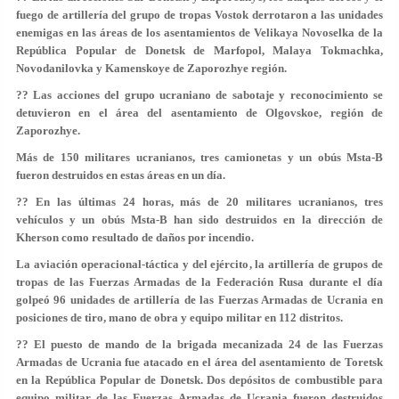
fuego de artillería del grupo de tropas Vostok derrotaron a las unidades
enemigas en las áreas de los asentamientos de Velikaya Novoselka de la
República Popular de Donetsk de Marfopol, Malaya Tokmachka,
Novodanilovka y Kamenskoye de Zaporozhye región.
?? Las acciones del grupo ucraniano de sabotaje y reconocimiento se
detuvieron en el área del asentamiento de Olgovskoe, región de
Zaporozhye.
Más de 150 militares ucranianos, tres camionetas y un obús Msta-B
fueron destruidos en estas áreas en un día.
?? En las últimas 24 horas, más de 20 militares ucranianos, tres
vehículos y un obús Msta-B han sido destruidos en la dirección de
Kherson como resultado de daños por incendio.
La aviación operacional-táctica y del ejército, la artillería de grupos de
tropas de las Fuerzas Armadas de la Federación Rusa durante el día
golpeó 96 unidades de artillería de las Fuerzas Armadas de Ucrania en
posiciones de tiro, mano de obra y equipo militar en 112 distritos.
?? El puesto de mando de la brigada mecanizada 24 de las Fuerzas
Armadas de Ucrania fue atacado en el área del asentamiento de Toretsk
en la República Popular de Donetsk. Dos depósitos de combustible para
equipo militar de las Fuerzas Armadas de Ucrania fueron destruidos