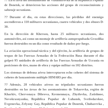
?? En el área del asentamiento de Vladimirovka de la República Popular
de Donetsk, se detuvieron las acciones del grupo de reconocimiento y
sabotaje ucraniano.
?? Durante el día, en estas direcciones, las pérdidas del enemigo
ascendieron a 110 militares ucranianos, cuatro vehículos y dos obuses D-
30.
En la dirección de Kherson, hasta 25 militares ucranianos, dos
automóviles, así como un montaje de artillería autopropulsada Gvozdika
fueron destruidos en un día como resultado de daños por fuego.
La aviación operacional-táctica y del ejército, la artillería de grupos de
tropas de las Fuerzas Armadas de la Federación Rusa durante el día
golpeó 95 unidades de artillería de las Fuerzas Armadas de Ucrania en
posiciones de tiro, mano de obra y equipo militar en 102 distritos.
Los sistemas de defensa aérea interceptaron ocho cohetes del sistema de
cohetes de lanzamiento múltiple HIMARS por día.
?? Además, 28 vehículos aéreos no tripulados ucranianos fueron
destruidos en las áreas de los asentamientos de Tokarevka, región de
Kharkiv, Chervonaya Dibrova, Kremennaya, Zhytlovka, Zatishnoe,
Novokrasnyanka, República Popular de Luhansk, Svetlodarskoe,
Evgenovka, Zelyony Gay, República Popular de Donetsk, Chubarevka ,