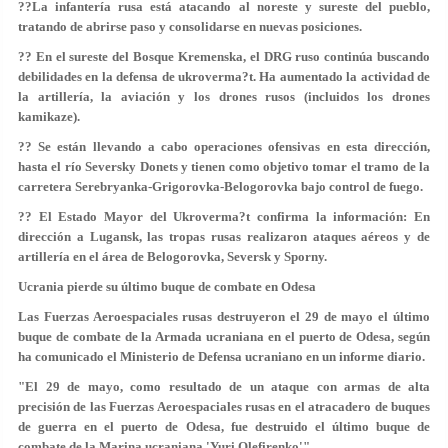
??La infantería rusa está atacando al noreste y sureste del pueblo,
tratando de abrirse paso y consolidarse en nuevas posiciones.
?? En el sureste del Bosque Kremenska, el DRG ruso continúa buscando
debilidades en la defensa de ukroverma?t. Ha aumentado la actividad de
la artillería, la aviación y los drones rusos (incluidos los drones
kamikaze).
?? Se están llevando a cabo operaciones ofensivas en esta dirección,
hasta el río Seversky Donets y tienen como objetivo tomar el tramo de la
carretera Serebryanka-Grigorovka-Belogorovka bajo control de fuego.
?? El Estado Mayor del Ukroverma?t confirma la información: En
dirección a Lugansk, las tropas rusas realizaron ataques aéreos y de
artillería en el área de Belogorovka, Seversk y Sporny.
Ucrania pierde su último buque de combate en Odesa
Las Fuerzas Aeroespaciales rusas destruyeron el 29 de mayo el último
buque de combate de la Armada ucraniana en el puerto de Odesa, según
ha comunicado el Ministerio de Defensa ucraniano en un informe diario.
"El 29 de mayo, como resultado de un ataque con armas de alta
precisión de las Fuerzas Aeroespaciales rusas en el atracadero de buques
de guerra en el puerto de Odesa, fue destruido el último buque de
combate de la Marina ucraniana 'Yuri Olefirenko'".