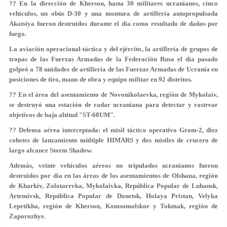
?? En la dirección de Kherson, hasta 30 militares ucranianos, cinco
vehículos, un obús D-30 y una montura de artillería autopropulsada
Akatsiya fueron destruidos durante el día como resultado de daños por
fuego.
La aviación operacional-táctica y del ejército, la artillería de grupos de
tropas de las Fuerzas Armadas de la Federación Rusa el día pasado
golpeó a 78 unidades de artillería de las Fuerzas Armadas de Ucrania en
posiciones de tiro, mano de obra y equipo militar en 92 distritos.
?? En el área del asentamiento de Novonikolaevka, región de Mykolaiv,
se destruyó una estación de radar ucraniana para detectar y rastrear
objetivos de baja altitud "ST-68UM".
?? Defensa aérea interceptada: el misil táctico operativo Grom-2, diez
cohetes de lanzamiento múltiple HIMARS y dos misiles de crucero de
largo alcance Storm Shadow.
Además, veinte vehículos aéreos no tripulados ucranianos fueron
destruidos por día en las áreas de los asentamientos de Olshana, región
de Kharkiv, Zolotarevka, Mykolaivka, República Popular de Luhansk,
Artemivsk, República Popular de Donetsk, Holaya Pristan, Velyka
Lepetikha, región de Kherson, Komsomolskoe y Tokmak, región de
Zaporozhye.