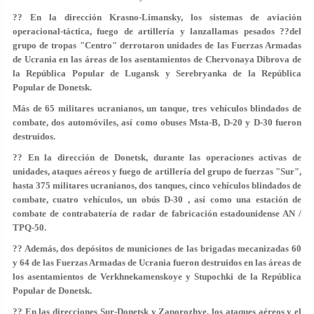
?? En la dirección Krasno-Limansky, los sistemas de aviación
operacional-táctica, fuego de artillería y lanzallamas pesados ??del
grupo de tropas "Centro" derrotaron unidades de las Fuerzas Armadas
de Ucrania en las áreas de los asentamientos de Chervonaya Dibrova de
la República Popular de Lugansk y Serebryanka de la República
Popular de Donetsk.
Más de 65 militares ucranianos, un tanque, tres vehículos blindados de
combate, dos automóviles, así como obuses Msta-B, D-20 y D-30 fueron
destruidos.
?? En la dirección de Donetsk, durante las operaciones activas de
unidades, ataques aéreos y fuego de artillería del grupo de fuerzas "Sur",
hasta 375 militares ucranianos, dos tanques, cinco vehículos blindados de
combate, cuatro vehículos, un obús D-30 , así como una estación de
combate de contrabatería de radar de fabricación estadounidense AN /
TPQ-50.
?? Además, dos depósitos de municiones de las brigadas mecanizadas 60
y 64 de las Fuerzas Armadas de Ucrania fueron destruidos en las áreas de
los asentamientos de Verkhnekamenskoye y Stupochki de la República
Popular de Donetsk.
?? En las direcciones Sur-Donetsk y Zaporozhye, los ataques aéreos y el