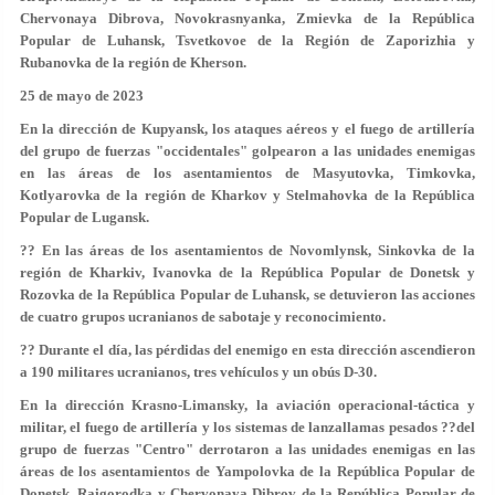
Chervonaya Dibrova, Novokrasnyanka, Zmievka de la República
Popular de Luhansk, Tsvetkovoe de la Región de Zaporizhia y
Rubanovka de la región de Kherson.
25 de mayo de 2023
En la dirección de Kupyansk, los ataques aéreos y el fuego de artillería
del grupo de fuerzas "occidentales" golpearon a las unidades enemigas
en las áreas de los asentamientos de Masyutovka, Timkovka,
Kotlyarovka de la región de Kharkov y Stelmahovka de la República
Popular de Lugansk.
?? En las áreas de los asentamientos de Novomlynsk, Sinkovka de la
región de Kharkiv, Ivanovka de la República Popular de Donetsk y
Rozovka de la República Popular de Luhansk, se detuvieron las acciones
de cuatro grupos ucranianos de sabotaje y reconocimiento.
?? Durante el día, las pérdidas del enemigo en esta dirección ascendieron
a 190 militares ucranianos, tres vehículos y un obús D-30.
En la dirección Krasno-Limansky, la aviación operacional-táctica y
militar, el fuego de artillería y los sistemas de lanzallamas pesados ??del
grupo de fuerzas "Centro" derrotaron a las unidades enemigas en las
áreas de los asentamientos de Yampolovka de la República Popular de
Donetsk, Raigorodka y Chervonaya Dibrov de la República Popular de