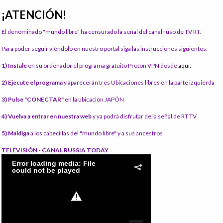
¡ATENCIÓN!
El denominado "mundo libre" ha censurado la señal del canal ruso de TV RT.
Para poder seguir viéndolo en nuestro portal siga las instrucciones siguientes:
1) Instale
en su ordenador el programa gratuito Proton VPN desde
aquí:
2) Ejecute el programa
y aparecerán tres Ubicaciones libres en la parte izquierda
3) Pulse "CONECTAR"
en la ubicación JAPÓN
4) Vuelva a entrar en nuestra web
y ya podrá disfrutar de la señal de RT TV
5) Maldiga
a los cabecillas del "mundo libre" y a sus ancestros
TELEVISIÓN - CANAL RUSSIA TODAY