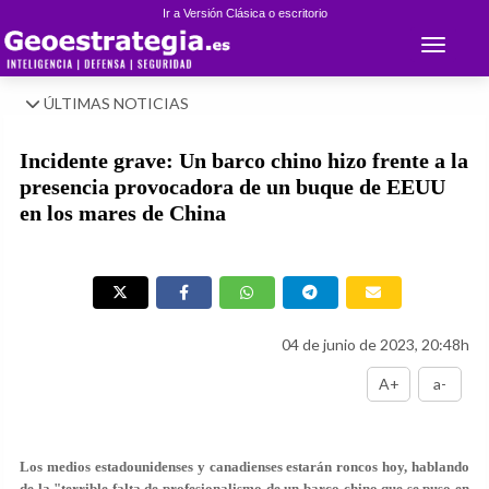
Ir a Versión Clásica o escritorio
Toggle 
ÚLTIMAS NOTICIAS
Incidente grave: Un barco chino hizo frente a la
presencia provocadora de un buque de EEUU
en los mares de China
04 de junio de 2023, 20:48h
A+
a-
Los medios estadounidenses y canadienses estarán roncos hoy, hablando
de la "terrible falta de profesionalismo de un barco chino que se puso en