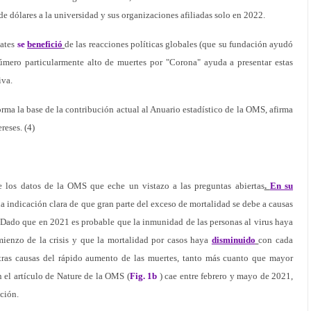
e dólares a la universidad y sus organizaciones afiliadas solo en 2022.
Gates
se
benefició
de las reacciones políticas globales (que su fundación ayudó
número particularmente alto de muertes por "Corona" ayuda a presentar estas
iva.
rma la base de la contribución actual al Anuario estadístico de la OMS, afirma
reses. (4)
de los datos de la OMS que eche un vistazo a las preguntas abiertas
.
En su
 indicación clara de que gran parte del exceso de mortalidad se debe a causas
0. Dado que en 2021 es probable que la inmunidad de las personas al virus haya
mienzo de la crisis y que la mortalidad por casos haya
disminuido
con cada
otras causas del rápido aumento de las muertes, tanto más cuanto que mayor
 el artículo de Nature de la OMS (
Fig. 1b
) cae entre febrero y mayo de 2021,
ación.