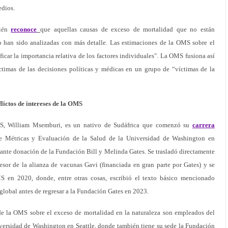
edios.
bién
reconoce
que aquellas causas de exceso de mortalidad que no están
o han sido analizadas con más detalle. Las estimaciones de la OMS sobre el
icar la importancia relativa de los factores individuales". La OMS fusiona así
íctimas de las decisiones políticas y médicas en un grupo de “víctimas de la
flictos de intereses de la OMS
OMS, William Msemburi, es un nativo de Sudáfrica que comenzó su
carrera
e Métricas y Evaluación de la Salud de la Universidad de Washington en
tante donación de la Fundación Bill y Melinda Gates. Se trasladó directamente
or de la alianza de vacunas Gavi (financiada en gran parte por Gates) y se
S en 2020, donde, entre otras cosas, escribió el texto básico mencionado
global antes de regresar a la Fundación Gates en 2023.
 de la OMS sobre el exceso de mortalidad en la naturaleza son empleados del
versidad de Washington en Seattle, donde también tiene su sede la Fundación