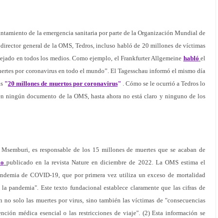
vantamiento de la emergencia sanitaria por parte de la Organización Mundial de
l director general de la OMS, Tedros, incluso habló de 20 millones de víctimas
lejado en todos los medios. Como ejemplo, el Frankfurter Allgemeine
habló
el
ertes por coronavirus en todo el mundo”. El Tagesschau informó el mismo día
as
"
20 millones de muertos por coronavirus
"
. Cómo se le ocurrió a Tedros lo
en ningún documento de la OMS, hasta ahora no está claro y ninguno de los
 Msemburi, es responsable de los 15 millones de muertes que se acaban de
lo
publicado en la revista Nature en diciembre de 2022. La OMS estima el
andemia de COVID-19, que por primera vez utiliza un exceso de mortalidad
a pandemia". Este texto fundacional establece claramente que las cifras de
no solo las muertes por virus, sino también las víctimas de "consecuencias
ención médica esencial o las restricciones de viaje". (2) Esta información se