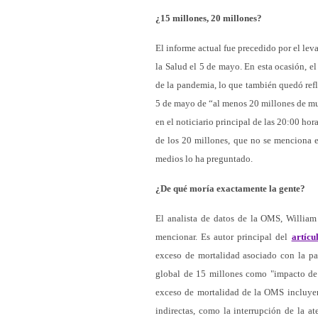
¿15 millones, 20 millones?
El informe actual fue precedido por el le
la Salud el 5 de mayo. En esta ocasión, e
de la pandemia, lo que también quedó ref
5 de mayo de “al menos 20 millones de mu
en el noticiario principal de las 20:00 hor
de los 20 millones, que no se menciona 
medios lo ha preguntado.
¿De qué moría exactamente la gente?
El analista de datos de la OMS, William
mencionar. Es autor principal del
artícu
exceso de mortalidad asociado con la p
global de 15 millones como "impacto de l
exceso de mortalidad de la OMS incluyen 
indirectas, como la interrupción de la at