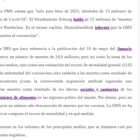
la OMS estima que "solo para fines de 2021, alrededor de 15 millones de
to de Covid-19". El Westdeutsche Zeitung
habló
de 15 millones de "muertes
er Rundschau. En el mismo espíritu, Deutschlandfunk
informó
que la OMS
muertes al coronavirus”.
de DPA que hace referencia a la publicación del 19 de mayo del
Anuario
arece un número de muertos de 14,9 millones, pero no como la suma de los
os medios, sino como una estimación del exceso de mortalidad general. (1) El
 la enfermedad del coronavirus, sino también a las muertes como resultado de
incorrectos (como la controvertida respiración artificial siguiendo una
las muertes como resultado de los efectos
sociales
y
sanitarios
de los
inistro de alimentos
en las regiones pobres del mundo. Por último, pero no
luyen un número aún desconocido de muertes por las vacunas. La OMS no ha
ntes se compone el exceso de mortalidad y en qué medida.
uentra en los informes de los principales medios, que se limitaron casi por
forme engañoso.