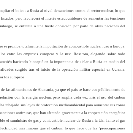
pliar el boicot a Rusia al nivel de sanciones contra el sector nuclear, lo que
 Estados, pero favorecerá el interés estadounidense de aumentar las tensiones
mbargo, se enfrenta a una fuerte oposición por parte de otras naciones del
que se prohíba totalmente la importación de combustible nuclear ruso a Europa.
ulos entre las empresas europeas y la rusa Rosatom, alegando sobre todo
ambién haciendo hincapié en la importancia de aislar a Rusia en medio del
alidades surgido tras el inicio de la operación militar especial en Ucrania,
or los europeos.
a de las afirmaciones de Alemania, ya que el país se hace eco públicamente de
elación con la energía nuclear, pero amplía cada vez más el uso del carbón
n ha rebajado sus leyes de protección medioambiental para aumentar sus zonas
as sanciones antirrusas, que han afectado gravemente a la cooperación energética
ble el suministro de gas y combustible nuclear de Rusia a la UE. Tanto el gas
lectricidad más limpias que el carbón, lo que hace que las "preocupaciones