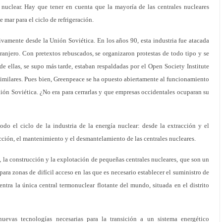
 nuclear. Hay que tener en cuenta que la mayoría de las centrales nucleares
e mar para el ciclo de refrigeración.
tivamente desde la Unión Soviética. En los años 90, esta industria fue atacada
tranjero. Con pretextos rebuscados, se organizaron protestas de todo tipo y se
 ellas, se supo más tarde, estaban respaldadas por el Open Society Institute
 similares. Pues bien, Greenpeace se ha opuesto abiertamente al funcionamiento
nión Soviética. ¿No era para cerrarlas y que empresas occidentales ocuparan su
do el ciclo de la industria de la energía nuclear: desde la extracción y el
cción, el mantenimiento y el desmantelamiento de las centrales nucleares.
, la construcción y la explotación de pequeñas centrales nucleares, que son un
ara zonas de difícil acceso en las que es necesario establecer el suministro de
uentra la única central termonuclear flotante del mundo, situada en el distrito
evas tecnologías necesarias para la transición a un sistema energético