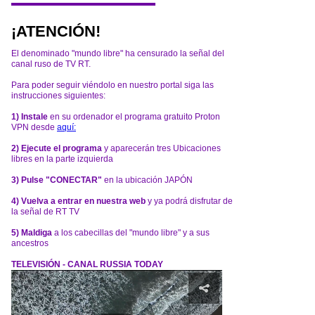
¡ATENCIÓN!
El denominado "mundo libre" ha censurado la señal del
canal ruso de TV RT.
Para poder seguir viéndolo en nuestro portal siga las
instrucciones siguientes:
1) Instale
en su ordenador el programa gratuito Proton
VPN desde
aquí:
2) Ejecute el programa
y aparecerán tres Ubicaciones
libres en la parte izquierda
3) Pulse "CONECTAR"
en la ubicación JAPÓN
4) Vuelva a entrar en nuestra web
y ya podrá disfrutar de
la señal de RT TV
5) Maldiga
a los cabecillas del "mundo libre" y a sus
ancestros
TELEVISIÓN - CANAL RUSSIA TODAY