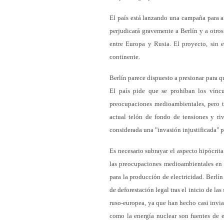
El país está lanzando una campaña para am
perjudicará gravemente a Berlín y a otros
entre Europa y Rusia. El proyecto, sin e
continente.
Berlín parece dispuesto a presionar para 
El país pide que se prohíban los vínc
preocupaciones medioambientales, pero t
actual telón de fondo de tensiones y riv
considerada una "invasión injustificada" p
Es necesario subrayar el aspecto hipócrit
las preocupaciones medioambientales en r
para la producción de electricidad. Berlí
de deforestación legal tras el inicio de l
ruso-europea, ya que han hecho casi invia
como la energía nuclear son fuentes de e