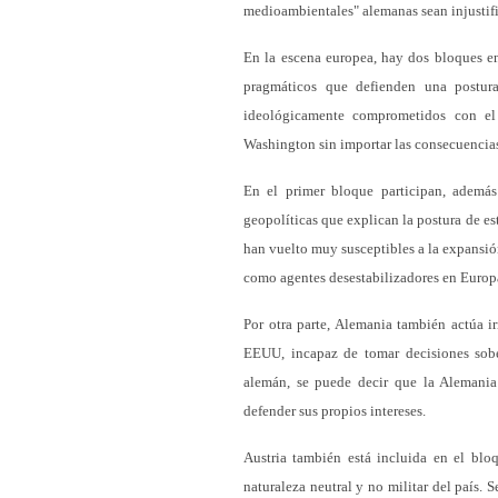
medioambientales" alemanas sean injustifi
En la escena europea, hay dos bloques en
pragmáticos que defienden una postura
ideológicamente comprometidos con el 
Washington sin importar las consecuencias
En el primer bloque participan, además 
geopolíticas que explican la postura de es
han vuelto muy susceptibles a la expansión
como agentes desestabilizadores en Europa 
Por otra parte, Alemania también actúa i
EEUU, incapaz de tomar decisiones sobe
alemán, se puede decir que la Alemani
defender sus propios intereses.
Austria también está incluida en el blo
naturaleza neutral y no militar del país. 