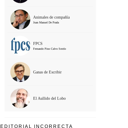
Animales de compañía
Juan Manuel De Prada
FPCS
Fernando Pino Calvo Sotelo
Ganas de Escribir
El Aullido del Lobo
EDITORIAL INCORRECTA