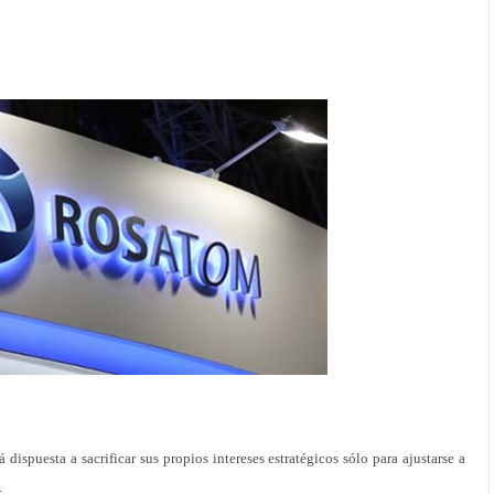
dispuesta a sacrificar sus propios intereses estratégicos sólo para ajustarse a
.