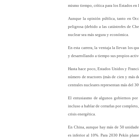
mismo tiempo, crítica para los Estados en l
Aunque la opinión pública, tanto en Occ
peligrosa (debido a las catástrofes de Ch
nuclear sea más segura y económica.
En esta carrera, la ventaja la llevan los 
y desarrollando a tiempo sus propios activ
Hasta hace poco, Estados Unidos y Francia
número de reactores (más de cien y más d
centrales nucleares representan más del 30
El entusiasmo de algunos gobiernos por l
incluso a hablar de cerrarlas por completo
crisis energética.
En China, aunque hay más de 50 unidades 
es inferior al 10%. Para 2030 Pekín plan