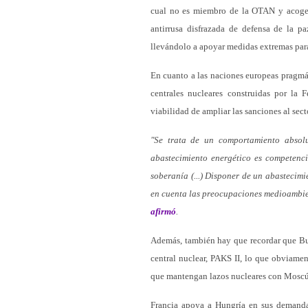
cual no es miembro de la OTAN y acoge en
antirrusa disfrazada de defensa de la p
llevándolo a apoyar medidas extremas para 
En cuanto a las naciones europeas pragmá
centrales nucleares construidas por la 
viabilidad de ampliar las sanciones al sect
"Se trata de un comportamiento absolu
abastecimiento energético es competenci
soberanía (...) Disponer de un abastecimi
en cuenta las preocupaciones medioambient
afirmó
.
Además, también hay que recordar que Bu
central nuclear, PAKS II, lo que obviamen
que mantengan lazos nucleares con Moscú
Francia apoya a Hungría en sus demandas