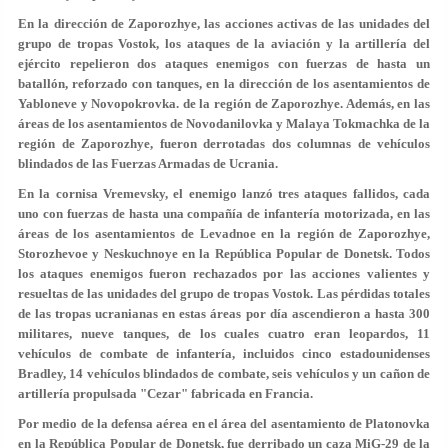
En la dirección de Zaporozhye, las acciones activas de las unidades del
grupo de tropas Vostok, los ataques de la aviación y la artillería del
ejército repelieron dos ataques enemigos con fuerzas de hasta un
batallón, reforzado con tanques, en la dirección de los asentamientos de
Yabloneve y Novopokrovka. de la región de Zaporozhye. Además, en las
áreas de los asentamientos de Novodanilovka y Malaya Tokmachka de la
región de Zaporozhye, fueron derrotadas dos columnas de vehículos
blindados de las Fuerzas Armadas de Ucrania.
En la cornisa Vremevsky, el enemigo lanzó tres ataques fallidos, cada
uno con fuerzas de hasta una compañía de infantería motorizada, en las
áreas de los asentamientos de Levadnoe en la región de Zaporozhye,
Storozhevoe y Neskuchnoye en la República Popular de Donetsk. Todos
los ataques enemigos fueron rechazados por las acciones valientes y
resueltas de las unidades del grupo de tropas Vostok. Las pérdidas totales
de las tropas ucranianas en estas áreas por día ascendieron a hasta 300
militares, nueve tanques, de los cuales cuatro eran leopardos, 11
vehículos de combate de infantería, incluidos cinco estadounidenses
Bradley, 14 vehículos blindados de combate, seis vehículos y un cañon de
artillería propulsada "Cezar" fabricada en Francia.
Por medio de la defensa aérea en el área del asentamiento de Platonovka
en la República Popular de Donetsk, fue derribado un caza MiG-29 de la