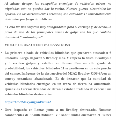
Al mismo tiempo, las compañías enemigas de vehículos aéreos no
tripulados aún no pueden dar la vuelta. Nuestra guerra electrónica los
aplasta. En los acercamientos cercanos, son calculados e inmediatamente
destruidos por fuego de artillería.
“Y esto fue una sorpresa muy desagradable para el enemigo y, de hecho, lo
privó de una de las principales armas de golpe con las que contaba
durante el “contraataque”.
VIDEOS DE UNA OFENSIVA DESASTROSA
La primera oleada de vehículos blindados que quedaron atascados: 6
unidades.
Luego llegaron 5 Bradley más. Y empezó la fiesta. Bradleys 2
y 3 reciben golpes y estallan en llamas. Con un alto grado de
probabilidad, los vehículos blindados 11 se perdieron en un solo parche
del campo. Imágenes de la destrucción del M2A2 Bradley ODS-SA en un
convoy ucraniano abandonado. Es de destacar que la cantidad de
vehículos blindados enemigos en un trozo de tierra ha aumentado.
Quizás las Fuerzas Armadas de Ucrania estaban tratando de evacuar sus
vehículos blindados destrozados.
https://t.me/Slavyangrad/49952
Otro leopardo en llamas junto a un Bradley destrozado. Nuestros
combatientes de "South-Akhmat" y "Bobr" juntos quemaron el "super