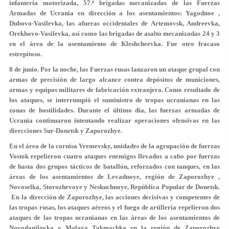
infantería motorizada, 57.ª brigadas mecanizadas de las Fuerzas
Armadas de Ucrania en dirección a los asentamientos: Yagodnoe ,
Dubovo-Vasilevka, las afueras occidentales de Artemovsk, Andreevka,
Orekhovo-Vasilevka, así como las brigadas de asalto mecanizadas 24 y 3
en el área de la asentamiento de Kleshcheevka. Fue otro fracaso
estrepítoso.
8 de junio
. Por la noche, las Fuerzas rusas lanzaron un ataque grupal con
armas de precisión de largo alcance contra depósitos de municiones,
armas y equipos militares de fabricación extranjera. Como resultado de
los ataques, se interrumpió el suministro de tropas ucranianas en las
zonas de hostilidades. Durante el último día, las fuerzas armadas de
Ucrania continuaron intentando realizar operaciones ofensivas en las
direcciones Sur-Donetsk y Zaporozhye.
En el área de la cornisa Vremevsky, unidades de la agrupación de fuerzas
Vostok repelieron cuatro ataques enemigos llevados a cabo por fuerzas
de hasta dos grupos tácticos de batallón, reforzados con tanques, en las
áreas de los asentamientos de Levadnoye, región de Zaporozhye ,
Novoselka, Storozhevoye y Neskuchnoye, República Popular de Donetsk.
En la dirección de Zaporozhye, las acciones decisivas y competentes de
las tropas rusas, los ataques aéreos y el fuego de artillería repelieron dos
ataques de las tropas ucranianas en las áreas de los asentamientos de
Novodanilovka y Malaya Tokmachka en la región de Zaporozhye