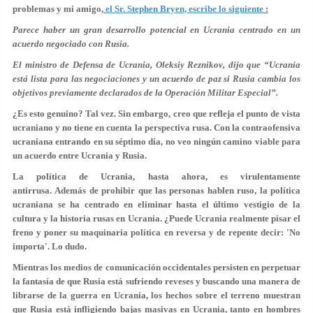
problemas y mi amigo,
el Sr. Stephen Bryen, escribe lo siguiente
:
Parece haber un gran desarrollo potencial en Ucrania centrado en un
acuerdo negociado con Rusia.
El ministro de Defensa de Ucrania, Oleksiy Reznikov, dijo que “Ucrania
está lista para las negociaciones y un acuerdo de paz si Rusia cambia los
objetivos previamente declarados de la Operación Militar Especial”.
¿Es esto genuino? Tal vez. Sin embargo, creo que refleja el punto de vista
ucraniano y no tiene en cuenta la perspectiva rusa. Con la contraofensiva
ucraniana entrando en su séptimo día, no veo ningún camino viable para
un acuerdo entre Ucrania y Rusia.
La política de Ucrania, hasta ahora, es virulentamente
antirrusa. Además de prohibir que las personas hablen ruso, la política
ucraniana se ha centrado en eliminar hasta el último vestigio de la
cultura y la historia rusas en Ucrania. ¿Puede Ucrania realmente pisar el
freno y poner su maquinaria política en reversa y de repente decir: 'No
importa'. Lo dudo.
Mientras los medios de comunicación occidentales persisten en perpetuar
la fantasía de que Rusia está sufriendo reveses y buscando una manera de
librarse de la guerra en Ucrania, los hechos sobre el terreno muestran
que Rusia está infligiendo bajas masivas en Ucrania, tanto en hombres