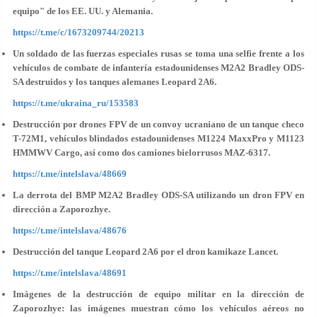
equipo" de los EE. UU. y Alemania.
https://t.me/c/1673209744/20213
Un soldado de las fuerzas especiales rusas se toma una selfie frente a los
vehículos de combate de infantería estadounidenses M2A2 Bradley ODS-
SA destruidos y los tanques alemanes Leopard 2A6.
https://t.me/ukraina_ru/153583
Destrucción por drones FPV de un convoy ucraniano de un tanque checo
T-72M1, vehículos blindados estadounidenses M1224 MaxxPro y M1123
HMMWV Cargo, así como dos camiones bielorrusos MAZ-6317.
https://t.me/intelslava/48669
La derrota del BMP M2A2 Bradley ODS-SA utilizando un dron FPV en
dirección a Zaporozhye.
https://t.me/intelslava/48676
Destrucción del tanque Leopard 2A6 por el dron kamikaze Lancet.
https://t.me/intelslava/48691
Imágenes de la destrucción de equipo militar en la dirección de
Zaporozhye:
las imágenes muestran cómo los vehículos aéreos no