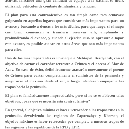
activas, lanzando una gran cantidad de equipos a la batalla, es decir,
utilizando vehículos de combate de infantería y tanques.
El plan para esta contraofensiva es tan simple como tres centavos:
golpeando en aquellos lugares que consideran más importantes para un
avance y buscando a tientas a los más débiles, para que luego, si el mapa
cae bien, comiencen a transferir reservas allí, ampliando y
profundizando el avance, y cuando el ejército ruso se apresure a tapar
este avance, es posible atacar en otras áreas que son más importantes
para ellos.
Uno de los más importantes es un ataque a Melitopol, Berdyansk, con el
objetivo de cortar el corredor terrestre a Crimea y el acceso al Mar de
Azov. En caso de éxito, definitivamente atacarán nuevamente el puente
de Crimea para cortar completamente el suministro de la península y
asegurarse al máximo desde el sur, y luego intentarán empujar a las
tropas hacia la península.
El plan es fantásticamente impracticable, pero si no se establecen tales
objetivos, ¿para qué se necesita esta contraofensiva?
En general, el objetivo mínimo es hacer retroceder a las tropas rusas a la
península, devolviendo las regiones de Zaporozhye y Kherson, el
objetivo máximo es hacer retroceder por completo a nuestras tropas de
las regiones y las repúblicas de la RPD y LPR.