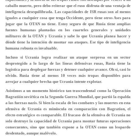
caballo muerto, pero debo reiterar que el ruso disfruta de una ventaja de
inteligencia desequilibrada. Las capacidades de ISR rusas son al menos
iguales a cualquier cosa que tenga Occidente, pero tiene otros Ases para
jugar que la OTAN no tiene. Estoy seguro de que Rusia tiene amplias
fuentes humanas plantadas en los cuarteles generales y unidades
militares de la OTAN y Ucrania y sabe lo que Ucrania planea hacer y
dónde tiene la intención de montar sus ataques. Ese tipo de inteligencia
humana robusta es invaluable.
Incluso si Ucrania logra realizar un ataque sorpresa en un sector
desprotegido a lo largo de las líneas defensivas rusas, Rusia tiene la
logística para desplegar fuerzas y detener cualquier avance. Oh sí, casi lo
olvido. Rusia tiene al menos 10 veces más tropas disponibles para
arrojar a cualquier brecha que Ucrania intente explotar.
Asistimos a un momento histórico tan trascendental como la Operación
Bagratión soviética en la Segunda Guerra Mundial, que partió la espalda
a las fuerzas nazis. Si bien la escala de los combates y las muertes en esta
ofensiva de Ucrania es minúscula en comparación con Bagration, el
efecto estratégico es comparable. El fracaso de la ofensiva de Ucrania no
solo destruye la capacidad de Ucrania para montar futuras operaciones
consecuentes, sino que también expone a la OTAN como un leopardo
desdentado, aunque malévolo.