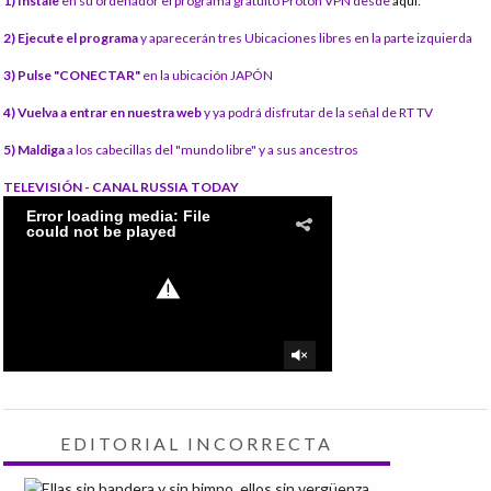
1) Instale
en su ordenador el programa gratuito Proton VPN desde
aquí:
2) Ejecute el programa
y aparecerán tres Ubicaciones libres en la parte izquierda
3) Pulse "CONECTAR"
en la ubicación JAPÓN
4) Vuelva a entrar en nuestra web
y ya podrá disfrutar de la señal de RT TV
5) Maldiga
a los cabecillas del "mundo libre" y a sus ancestros
TELEVISIÓN - CANAL RUSSIA TODAY
EDITORIAL INCORRECTA