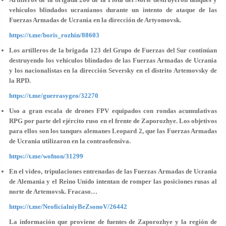
vehículos blindados ucranianos durante un intento de ataque de las
Fuerzas Armadas de Ucrania en la dirección de Artyomovsk.
https://t.me/boris_rozhin/88603
Los artilleros de la brigada 123 del Grupo de Fuerzas del Sur continúan
destruyendo los vehículos blindados de las Fuerzas Armadas de Ucrania
y los nacionalistas en la dirección Seversky en el distrito Artemovsky de
la RPD.
https://t.me/guerrasygeo/32270
Uso a gran escala de drones FPV equipados con rondas acumulativas
RPG por parte del ejército ruso en el frente de Zaporozhye. Los objetivos
para ellos son los tanques alemanes Leopard 2, que las Fuerzas Armadas
de Ucrania utilizaron en la contraofensiva.
https://t.me/wofnon/31299
En el video, tripulaciones entrenadas de las Fuerzas Armadas de Ucrania
de Alemania y el Reino Unido intentan de romper las posiciones rusas al
norte de Artemovsk. Fracaso…
https://t.me/NeoficialniyBeZsonoV/26442
La información que proviene de fuentes de Zaporozhye y la región de