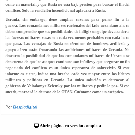
como en material, y que Rusia no está bajo presión para buscar el fin del
conflicto. Solo la rendición incondicional aplacará a Rusia.
Ucrania, sin embargo, tiene amplias razones para poner fin a la
guerra. Los comandantes militares racionales del lado ucraniano ahora
deben comprender que sus posibilidades de infligir un golpe devastador a
las fuerzas militares rusas son cada vez menos probables con cada hora
que pasa. Las ventajas de Rusia en términos de hombres, artillería y
apoyo aéreo están frustrando las ambiciones militares de Ucrania. No
descarto la posibilidad de que los comandantes militares de Ucrania se
den cuenta de que los ataques continuos son inútiles y que asegurar un fin
negociado del conflicto es su única esperanza de sobrevivir. Si este
informe es cierto, indica una brecha cada vez mayor entre los líderes
militares y políticos en Ucrania. La única solución es derrocar al
gobierno de Volodomyr Zelensky por los militares y pedir la paz. Si eso
sucede, marcará la derrota de la OTAN. Cuéntame como un escéptico.
Por
Elespiadigital
Abrir página en versión completa