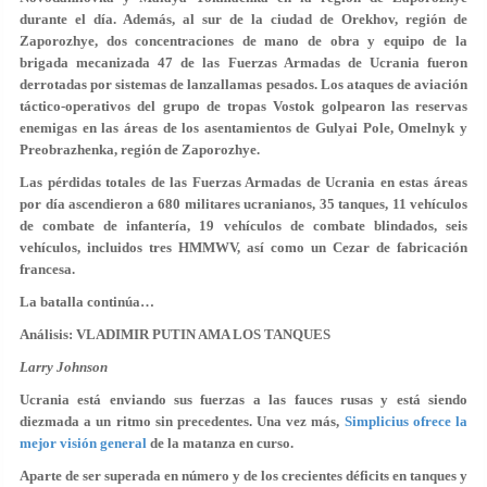
durante el día. Además, al sur de la ciudad de Orekhov, región de
Zaporozhye, dos concentraciones de mano de obra y equipo de la
brigada mecanizada 47 de las Fuerzas Armadas de Ucrania fueron
derrotadas por sistemas de lanzallamas pesados. Los ataques de aviación
táctico-operativos del grupo de tropas Vostok golpearon las reservas
enemigas en las áreas de los asentamientos de Gulyai Pole, Omelnyk y
Preobrazhenka, región de Zaporozhye.
Las pérdidas totales de las Fuerzas Armadas de Ucrania en estas áreas
por día ascendieron a 680 militares ucranianos, 35 tanques, 11 vehículos
de combate de infantería, 19 vehículos de combate blindados, seis
vehículos, incluidos tres HMMWV, así como un Cezar de fabricación
francesa.
La batalla continúa…
Análisis: VLADIMIR PUTIN AMA LOS TANQUES
Larry Johnson
Ucrania está enviando sus fuerzas a las fauces rusas y está siendo
diezmada a un ritmo sin precedentes. Una vez más,
Simplicius ofrece la
mejor visión general
de la matanza en curso.
Aparte de ser superada en número y de los crecientes déficits en tanques y