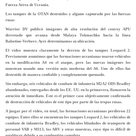
Fuerza Aérea de Ucrania.
Los tanques de la OTAN destruidos y alguno capturado por las fuerzas
rusas
Warrior DV publicó imágenes de alta resolución del convoy APU
derrotado que avanza desde Malaya Tokmachka hacia la línea
Rabotino-Verbove. Ayer determinamos su ubicación.
El video muestra claramente la derrota de los tanques Leopard 2.
Previamente asumimos que las formaciones ucranianas usaron vehículos
en la modificación A4 en el ataque, pero las nuevas imágenes los
muestran usando una versión más moderna del A6. Uno de ellos fue
destruido de manera confiable y completamente quemado.
Sin embargo, seis vehículos de combate de infantería M2A2 ODS Bradley
abandonados, entregados desde los EE. UU. en la primavera, llamaron la
atención de inmediato. Este es el primer caso objetivamente confirmado
de destrucción de vehículos de este tipo por parte de las tropas rusas.
A juzgar por el video, en total, las formaciones ucranianas perdieron 22
equipos. Entre ellos se encuentran los tanques Leopard 2, los vehículos de
combate de infantería Bradley, los vehículos blindados de transporte de
personal VAB y M113, los ARV y otras muestras, cuyo tipo es difícil de
establecer debido a su combustión completa.