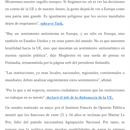
Mostremos nuestro orgullo europeo. Si fingimos no oír ni ver las decisiones
en contra de la UE y de nuestro futuro, la gente dejará de ver a Europa como
una patria más grande. Es igualmente peligroso que los socios mundiales
dejen de respetarnos",
subrayó Tusk
.
"Hay un sentimiento antisistema en Europa, y no sólo en Europa, sino
también en Estados Unidos y en otras partes del mundo. No es que muestren
hostilidad hacia la UE, sino que muestran un sentimiento antisistémico en
nuestra opinión pública", dijo Mogherini en una rueda de prensa en
Finlandia, retransmitida por la página web del presidente finlandés.
"Las instituciones, ya sean locales, nacionales, regionales, continentales o
mundiales, deben analizar urgentemente estos sentimientos", afirmó.
"Por lo que a mí respecta, nuestros ciudadanos sienten que las instituciones
no trabajan en su interés",
declaró el jefe de la diplomacia de la UE
.
Un sondeo realizado en mayo por el Instituto Francés de Opinión Pública
mostró que los franceses de entre 25 y 34 años se inclinan por Marine Le
Pen, líder del partido nacionalista Agrupación Nacional. Por tanto, se
supone que la política tiene muchas posibilidades de ganar la primera