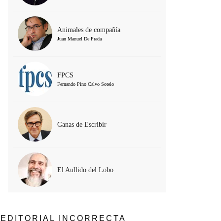
Animales de compañía
Juan Manuel De Prada
FPCS
Fernando Pino Calvo Sotelo
Ganas de Escribir
El Aullido del Lobo
EDITORIAL INCORRECTA