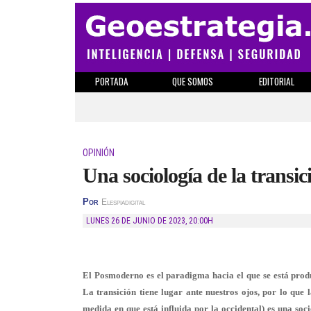
PORTADA
QUE SOMOS
EDITORIAL
OPINIÓN
Una sociología de la transi
Por
Elespiadigital
LUNES 26 DE JUNIO DE 2023
,
20:00H
El Posmoderno es el paradigma hacia el que se está prod
La transición tiene lugar ante nuestros ojos, por lo que 
medida en que está influida por la occidental) es una soci