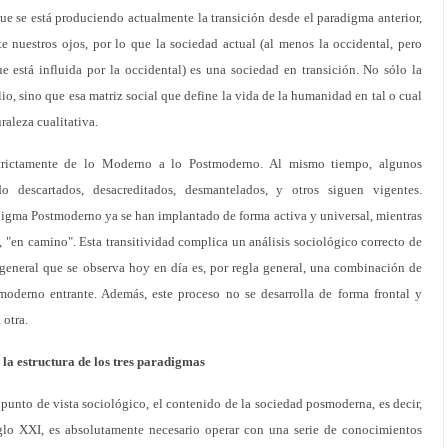
e se está produciendo actualmente la transición desde el paradigma anterior,
e nuestros ojos, por lo que la sociedad actual (al menos la occidental, pero
e está influida por la occidental) es una sociedad en transición. No sólo la
lio, sino que esa matriz social que define la vida de la humanidad en tal o cual
aleza cualitativa.
 estrictamente de lo Moderno a lo Postmoderno. Al mismo tiempo, algunos
 descartados, desacreditados, desmantelados, y otros siguen vigentes.
digma Postmoderno ya se han implantado de forma activa y universal, mientras
 "en camino". Esta transitividad complica un análisis sociológico correcto de
general que se observa hoy en día es, por regla general, una combinación de
moderno entrante. Además, este proceso no se desarrolla de forma frontal y
 otra.
a estructura de los tres paradigmas
 punto de vista sociológico, el contenido de la sociedad posmoderna, es decir,
glo XXI, es absolutamente necesario operar con una serie de conocimientos