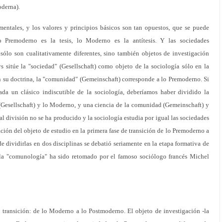
derna).
amentales, y los valores y principios básicos son tan opuestos, que se puede
lo Premoderno es la tesis, lo Moderno es la antítesis. Y las sociedades
ólo son cualitativamente diferentes, sino también objetos de investigación
s sitúe la "sociedad" (Gesellschaft) como objeto de la sociología sólo en la
 su doctrina, la "comunidad" (Gemeinschaft) corresponde a lo Premoderno. Si
ada un clásico indiscutible de la sociología, deberíamos haber dividido la
 (Gesellschaft) y lo Moderno, y una ciencia de la comunidad (Gemeinschaft) y
 división no se ha producido y la sociología estudia por igual las sociedades
ación del objeto de estudio en la primera fase de transición de lo Premoderno a
e dividirlas en dos disciplinas se debatió seriamente en la etapa formativa de
e la "comunología" ha sido retomado por el famoso sociólogo francés Michel
e transición: de lo Moderno a lo Postmoderno. El objeto de investigación -la