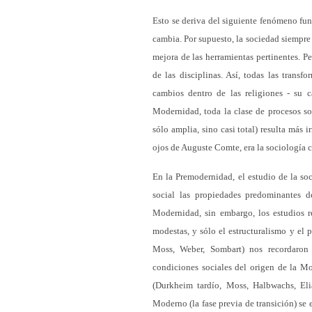
Esto se deriva del siguiente fenómeno fun
cambia. Por supuesto, la sociedad siempre 
mejora de las herramientas pertinentes. P
de las disciplinas. Así, todas las trans
cambios dentro de las religiones - su c
Modernidad, toda la clase de procesos soci
sólo amplia, sino casi total) resulta más 
ojos de Auguste Comte, era la sociología 
En la Premodernidad, el estudio de la soc
social las propiedades predominantes de 
Modernidad, sin embargo, los estudios re
modestas, y sólo el estructuralismo y el 
Moss, Weber, Sombart) nos recordaron 
condiciones sociales del origen de la Mo
(Durkheim tardío, Moss, Halbwachs, Elia
Moderno (la fase previa de transición) se 