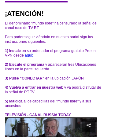
¡ATENCIÓN!
El denominado "mundo libre" ha censurado la señal del
canal ruso de TV RT.
Para poder seguir viéndolo en nuestro portal siga las
instrucciones siguientes:
1) Instale
en su ordenador el programa gratuito Proton
VPN desde
aquí:
2) Ejecute el programa
y aparecerán tres Ubicaciones
libres en la parte izquierda
3) Pulse "CONECTAR"
en la ubicación JAPÓN
4) Vuelva a entrar en nuestra web
y ya podrá disfrutar de
la señal de RT TV
5) Maldiga
a los cabecillas del "mundo libre" y a sus
ancestros
TELEVISIÓN - CANAL RUSSIA TODAY