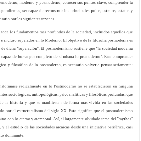
 premoderno, moderno y posmoderno, conocer sus puntos clave, comprender la
spondientes, ser capaz de reconstruir los principales polos, estratos, estatus y
esario por las siguientes razones
o toca los fundamentos más profundos de la sociedad, incluidos aquellos que
 e incluso superados en lo Moderno. El objetivo de la filosofía posmoderna es
ad de dicha "superación". El posmodernismo sostiene que "la sociedad moderna
o capaz de borrar por completo de sí misma lo premoderno". Para comprender
ógico y filosófico de lo posmoderno, es necesario volver a pensar seriamente:
ransformarse radicalmente en lo Postmoderno no se establecieron en ninguna
antes sociológicas, antropológicas, psicoanalíticas y filosóficas profundas, que
de la historia y que se manifiestan de forma más vívida en las sociedades
lo por el estructuralismo del siglo XX. Esto significa que el posmodernismo
 sino con lo eterno y atemporal. Así, el largamente olvidado tema del "mythos"
l, y el estudio de las sociedades arcaicas desde una iniciativa periférica, casi
ito dominante.