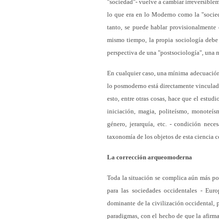
"sociedad"- vuelve a cambiar irreversiblem
lo que era en lo Moderno como la "socied
tanto, se puede hablar provisionalmente
mismo tiempo, la propia sociología debe 
perspectiva de una "postsociología", una n
En cualquier caso, una mínima adecuación s
lo posmoderno está directamente vinculada
esto, entre otras cosas, hace que el estu
iniciación, magia, politeísmo, monoteísmo
género, jerarquía, etc. - condición nece
taxonomía de los objetos de esta ciencia 
La corrección arqueomoderna
Toda la situación se complica aún más p
para las sociedades occidentales - Euro
dominante de la civilización occidental, p
paradigmas, con el hecho de que la afirma