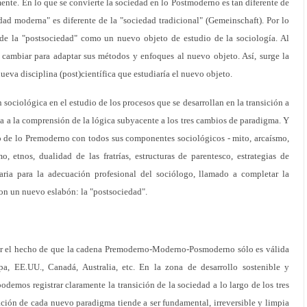
ente. En lo que se convierte la sociedad en lo Postmoderno es tan diferente de
ad moderna" es diferente de la "sociedad tradicional" (Gemeinschaft). Por lo
 de la "postsociedad" como un nuevo objeto de estudio de la sociología. Al
cambiar para adaptar sus métodos y enfoques al nuevo objeto. Así, surge la
ueva disciplina (post)científica que estudiaría el nuevo objeto.
ociológica en el estudio de los procesos que se desarrollan en la transición a
 a la comprensión de la lógica subyacente a los tres cambios de paradigma. Y
dio de lo Premoderno con todos sus componentes sociológicos - mito, arcaísmo,
, etnos, dualidad de las fratrías, estructuras de parentesco, estrategias de
saria para la adecuación profesional del sociólogo, llamado a completar la
con un nuevo eslabón: la "postsociedad".
or el hecho de que la cadena Premoderno-Moderno-Posmoderno sólo es válida
pa, EE.UU., Canadá, Australia, etc. En la zona de desarrollo sostenible y
odemos registrar claramente la transición de la sociedad a lo largo de los tres
ción de cada nuevo paradigma tiende a ser fundamental, irreversible y limpia