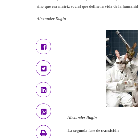
sino que esa matriz social que define la vida de la humani
Alexander Dugin
Alexander Dugin
La segunda fase de transición