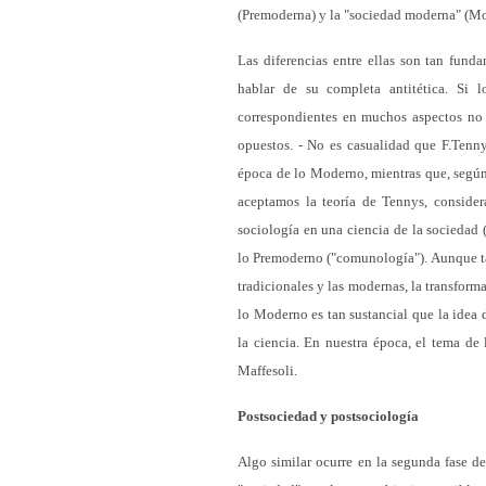
(Premoderna) y la "sociedad moderna" (Mo
Las diferencias entre ellas son tan fund
hablar de su completa antitética. Si 
correspondientes en muchos aspectos no s
opuestos. - No es casualidad que F.Tenny
época de lo Moderno, mientras que, según
aceptamos la teoría de Tennys, consider
sociología en una ciencia de la sociedad
lo Premoderno ("comunología"). Aunque tal
tradicionales y las modernas, la transform
lo Moderno es tan sustancial que la idea d
la ciencia. En nuestra época, el tema d
Maffesoli.
Postsociedad y postsociología
Algo similar ocurre en la segunda fase d