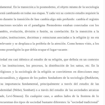
damental. En la transición a lo posmoderno, el objeto mismo de la sociología
está cambiando en todas sus etapas. Y cada vez su correcto estudio requiere la
ero durante la transición de fase cambia algo más profundo: cambia el registro
formaciones sociales en el paradigma Premoderno estaban conectadas con los
ambio, evolución, división o fusión, su correlación. En la transición a la
ales, instituciones, doctrinas y estructuras asociadas a la religión (y no era
irrelevante y se desplaza a la periferia de la atención. Como hemos visto, a los
como posreligión la que debía ocupar el lugar vacante.
iedad era casi idéntico al estudio de su religión, que definía en un contexto
las instituciones, los procesos, la distribución de los sattus, etc. En la
ligiosos y la sociología de la religión se convirtieron en direcciones muy
psicoanálisis, y algunos de los padres fundadores de la sociología (Durkheim,
su importancia fundamental, principalmente a través del estudio de las
dernidad (Weber, Sombart) o a través del estudio de las sociedades arcaicas
de, Levi-Strauss). En cualquier caso, a ambos lados de la frontera de lo
encuentran dos tipos de sociedad bastante diferentes: la "sociedad tradicional"