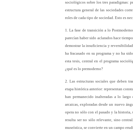
sociológicos sobre los tres paradigmas:
estructura general de las sociedades corre
roles de cada tipo de sociedad. Esto es nec
1. La fase de transición a lo Postmodern
parecían haber sido aclarados hace tiempo
demostrar la insuficiencia y reversibilid
ha fracasado en su programa y no ha sid
esta tesis, central en el programa sociol
¿qué es lo premoderno?
2. Las estructuras sociales que deben t
etapa histórica anterior: representan const
han permanecido inalteradas a lo largo 
arcaicas, exploradas desde un nuevo ángu
opera no sólo con el pasado y la historia,
resulta ser no sólo relevante, sino centra
museística, se convierte en un campo erud