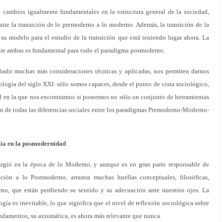
 cambios igualmente fundamentales en la estructura general de la sociedad,
nte la transición de lo premoderno a lo moderno. Además, la transición de la
y su modelo para el estudio de la transición que está teniendo lugar ahora. La
entre ambas es fundamental para todo el paradigma posmoderno.
ñadir muchas más consideraciones técnicas y aplicadas, nos permiten darnos
ología del siglo XXI: sólo somos capaces, desde el punto de vista sociológico,
 en la que nos encontramos si poseemos no sólo un conjunto de herramientas
n de todas las diferencias sociales entre los paradigmas Premoderno-Moderno-
gía en la posmodernidad
rgió en la época de lo Moderno, y aunque es en gran parte responsable de
ición a lo Postmoderno, arrastra muchas huellas conceptuales, filosóficas,
o, que están perdiendo su sentido y su adecuación ante nuestros ojos. La
ogía es inevitable, lo que significa que el nivel de reflexión sociológica sobre
fundamentos, su axiomática, es ahora más relevante que nunca.