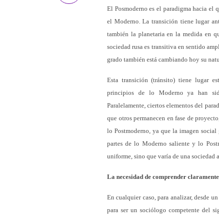
El Posmoderno es el paradigma hacia el qu
el Moderno. La transición tiene lugar ant
también la planetaria en la medida en qu
sociedad rusa es transitiva en sentido amp
grado también está cambiando hoy su natur
Esta transición (tránsito) tiene lugar
principios de lo Moderno ya han sido
Paralelamente, ciertos elementos del para
que otros permanecen en fase de proyecto,
lo Postmoderno, ya que la imagen social 
partes de lo Moderno saliente y lo Post
uniforme, sino que varía de una sociedad a
La necesidad de comprender claramente l
En cualquier caso, para analizar, desde un
para ser un sociólogo competente del si