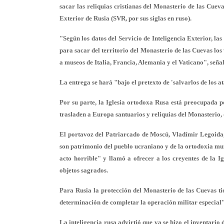
sacar las reliquias cristianas del Monasterio de las Cueva
Exterior de Rusia (SVR, por sus siglas en ruso).
"Según los datos del Servicio de Inteligencia Exterior, la
para sacar del territorio del Monasterio de las Cuevas los 
a museos de Italia, Francia, Alemania y el Vaticano", seña
La entrega se hará "bajo el pretexto de 'salvarlos de los at
Por su parte, la Iglesia ortodoxa Rusa está preocupada p
trasladen a Europa santuarios y reliquias del Monasterio, d
El portavoz del Patriarcado de Moscú, Vladímir Legoida,
son patrimonio del pueblo ucraniano y de la ortodoxia mund
acto horrible" y llamó a ofrecer a los creyentes de la 
objetos sagrados.
Para Rusia la protección del Monasterio de las Cuevas tie
determinación de completar la operación militar especial"
La inteligencia rusa advirtió que ya se hizo el inventario 