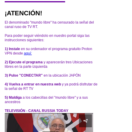
¡ATENCIÓN!
El denominado "mundo libre" ha censurado la señal del
canal ruso de TV RT.
Para poder seguir viéndolo en nuestro portal siga las
instrucciones siguientes:
1) Instale
en su ordenador el programa gratuito Proton
VPN desde
aquí:
2) Ejecute el programa
y aparecerán tres Ubicaciones
libres en la parte izquierda
3) Pulse "CONECTAR"
en la ubicación JAPÓN
4) Vuelva a entrar en nuestra web
y ya podrá disfrutar de
la señal de RT TV
5) Maldiga
a los cabecillas del "mundo libre" y a sus
ancestros
TELEVISIÓN - CANAL RUSSIA TODAY