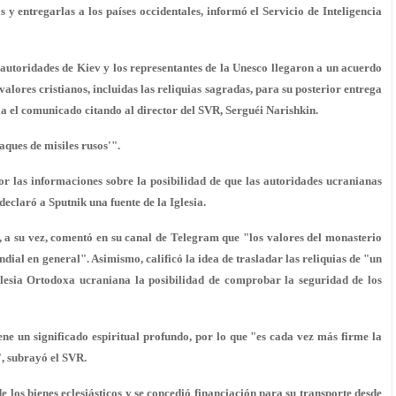
s y entregarlas a los países occidentales, informó el Servicio de Inteligencia
s autoridades de Kiev y los representantes de la Unesco llegaron a un acuerdo
valores cristianos, incluidas las reliquias sagradas, para su posterior entrega
la el comunicado citando al director del SVR, Serguéi Narishkin.
aques de misiles rusos'".
or las informaciones sobre la posibilidad de que las autoridades ucranianas
eclaró a Sputnik una fuente de la Iglesia.
 a su vez, comentó en su canal de Telegram que "los valores del monasterio
ial en general". Asimismo, calificó la idea de trasladar las reliquias de "un
Iglesia Ortodoxa ucraniana la posibilidad de comprobar la seguridad de los
ne un significado espiritual profundo, por lo que "es cada vez más firme la
, subrayó el SVR.
de los bienes eclesiásticos y se concedió financiación para su transporte desde