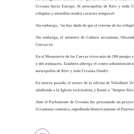
Ucrania hacia Europa. Al metropolita de Kiev y toda Uc
reliquias y utensilios tendrá carácter temporal.
Sin embargo, "no hay duda de que el retorno de las reliquia
Sin embargo, el ministro de Cultura ucraniano, Olxandr
Cuevas en
En el Monasterio de las Cuevas viven más de 200 monjes y 
y del seminario. También alberga el centro administrativo
metropolita de Kiev y toda Ucrania Onufri.
En marzo pasado, el asesor de la oficina de Volodímir Zel
aludiendo a la Iglesia escicionista, y llamó a "limpiar fís
Ante el Parlamento de Ucrania fue presentado un proyecto
Ucraniana canónica, supeditada históricamente al Patria