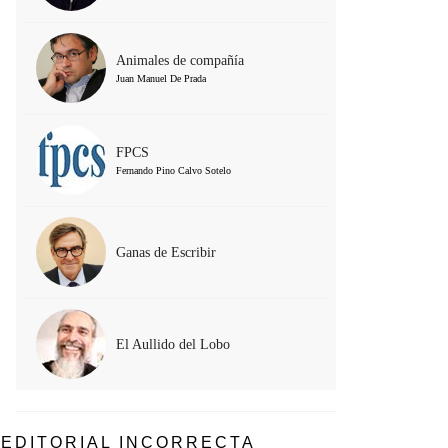
Animales de compañía
Juan Manuel De Prada
FPCS
Fernando Pino Calvo Sotelo
Ganas de Escribir
El Aullido del Lobo
EDITORIAL INCORRECTA