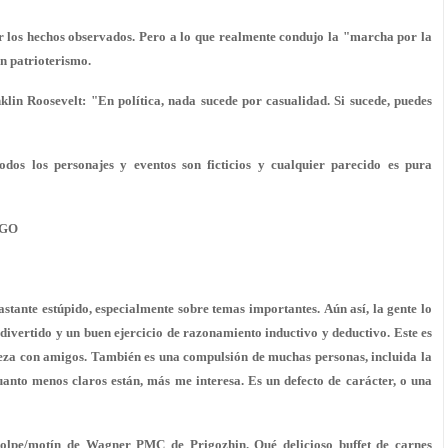
r los hechos observados. Pero a lo que realmente condujo la "marcha por la
ún patrioterismo.
in Roosevelt: "En política, nada sucede por casualidad. Si sucede, puedes
dos los personajes y eventos son ficticios y cualquier parecido es pura
IGO
astante estúpido, especialmente sobre temas importantes. Aún así, la gente lo
divertido y un buen ejercicio de razonamiento inductivo y deductivo. Este es
rveza con amigos. También es una compulsión de muchas personas, incluida la
anto menos claros están, más me interesa. Es un defecto de carácter, o una
 golpe/motín de Wagner PMC de Prigozhin. Qué delicioso buffet de carnes