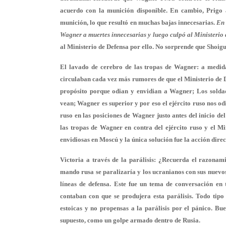
acuerdo con la munición disponible. En cambio, Prigo 
munición, lo que resultó en muchas bajas innecesarias.
En 
Wagner a muertes innecesarias y luego culpó al Ministerio 
al Ministerio de Defensa por ello. No sorprende que Shoig
El lavado de cerebro de las tropas de Wagner:
a medida
circulaban cada vez más rumores de que el Ministerio de D
propósito porque odian y envidian a Wagner; Los soldad
vean; Wagner es superior y por eso el ejército ruso nos odi
ruso en las posiciones de Wagner justo antes del inicio de
las tropas de Wagner en contra del ejército ruso y el Mi
envidiosas en Moscú y la única solución fue la acción dire
Victoria a través de la parálisis:
¿Recuerda el razonamie
mando rusa se paralizaría y los ucranianos con sus nuevos
líneas de defensa. Este fue un tema de conversación en
contaban con que se produjera esta parálisis. Todo tipo
estoicas y no propensas a la parálisis por el pánico. Bu
supuesto, como un golpe armado dentro de Rusia.