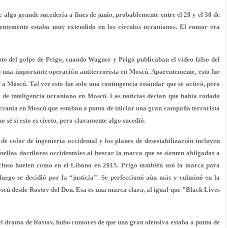
algo grande sucedería a fines de junio, probablemente entre el 20 y el 30 de
entemente estaba muy extendido en los círculos ucranianos. El rumor era
to del golpe de Prigo, cuando Wagner y Prigo publicaban el video falso del
ció una importante operación antiterrorista en Moscú. Aparentemente, esto fue
 Moscú. Tal vez esto fue solo una contingencia estándar que se activó, pero
 de inteligencia ucraniano en Moscú. Las noticias decían que había rodado
Ucrania en Moscú que estaban a punto de iniciar una gran campaña terrorista
o sé si esto es cierto, pero claramente algo sucedió.
de color de ingeniería occidental y los planes de desestabilización incluyen
uellas dactilares occidentales al buscar la marca que se sienten obligados a
incluso huelen como en el Líbano en 2015. Prigo también usó la marca para
uego se decidió por la “justicia”. Se perfeccionó aún más y culminó en la
scú desde Rostov del Don. Esa es una marca clara, al igual que "Black Lives
el drama de Rostov, hubo rumores de que una gran ofensiva estaba a punto de