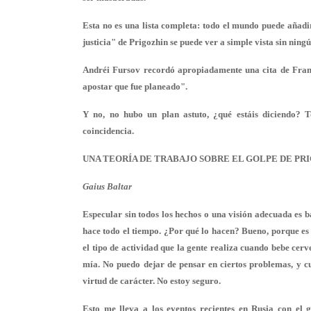
Esta no es una lista completa: todo el mundo puede añadi
justicia" de Prigozhin se puede ver a simple vista sin ning
Andréi Fursov recordó apropiadamente una cita de Frankl
apostar que fue planeado".
Y no, no hubo un plan astuto, ¿qué estáis diciendo? To
coincidencia.
UNA TEORÍA DE TRABAJO SOBRE EL GOLPE DE PR
Gaius Baltar
Especular sin todos los hechos o una visión adecuada es b
hace todo el tiempo. ¿Por qué lo hacen? Bueno, porque es 
el tipo de actividad que la gente realiza cuando bebe ce
mía. No puedo dejar de pensar en ciertos problemas, y cu
virtud de carácter. No estoy seguro.
Esto me lleva a los eventos recientes en Rusia con el