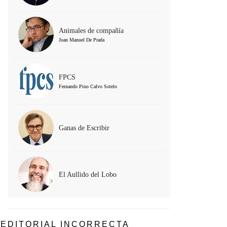
Animales de compañía
Juan Manuel De Prada
FPCS
Fernando Pino Calvo Sotelo
Ganas de Escribir
El Aullido del Lobo
EDITORIAL INCORRECTA