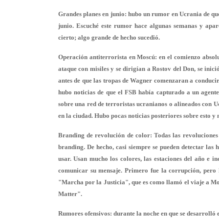
Grandes planes en junio:
hubo un rumor en Ucrania de que 
junio. Escuché este rumor hace algunas semanas y apar
cierto; algo grande de hecho sucedió.
Operación antiterrorista en Moscú:
en el comienzo absolu
ataque con misiles y se dirigían a Rostov del Don, se ini
antes de que las tropas de Wagner comenzaran a conducir a
hubo noticias de que el FSB había capturado a un agente
sobre una red de terroristas ucranianos o alineados con 
en la ciudad. Hubo pocas noticias posteriores sobre esto y n
Branding de revolución de color:
Todas las revoluciones 
branding. De hecho, casi siempre se pueden detectar las h
usar. Usan mucho los colores, las estaciones del año e 
comunicar su mensaje. Primero fue la corrupción, pero l
"Marcha por la Justicia", que es como llamó el viaje a Mo
Matter".
Rumores ofensivos:
durante la noche en que se desarrolló 