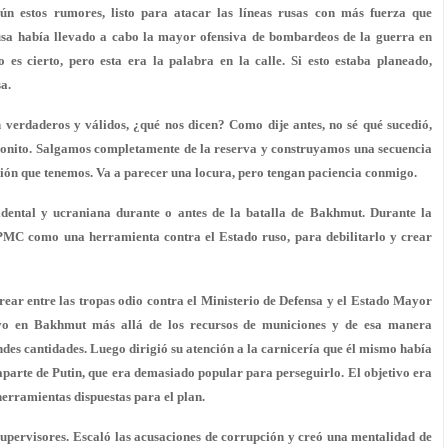
egún estos rumores, listo para atacar las líneas rusas con más fuerza que
sa había llevado a cabo la mayor ofensiva de bombardeos de la guerra en
 es cierto, pero esta era la palabra en la calle. Si esto estaba planeado,
sa.
 verdaderos y válidos, ¿qué nos dicen? Como dije antes, no sé qué sucedió,
 bonito. Salgamos completamente de la reserva y construyamos una secuencia
ción que tenemos. Va a parecer una locura, pero tengan paciencia conmigo.
idental y ucraniana durante o antes de la batalla de Bakhmut. Durante la
 PMC como una herramienta contra el Estado ruso, para debilitarlo y crear
rear entre las tropas odio contra el Ministerio de Defensa y el Estado Mayor
ivo en Bakhmut más allá de los recursos de municiones y de esa manera
es cantidades. Luego dirigió su atención a la carnicería que él mismo había
parte de Putin, que era demasiado popular para perseguirlo. El objetivo era
herramientas dispuestas para el plan.
supervisores. Escaló las acusaciones de corrupción y creó una mentalidad de