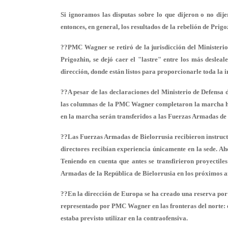
Si ignoramos las disputas sobre lo que dijeron o no dij
entonces, en general, los resultados de la rebelión de Prigo
??PMC Wagner se retiró de la jurisdicción del Ministerio 
Prigozhin, se dejó caer el "lastre" entre los más desleal
dirección, donde están listos para proporcionarle toda la i
??A pesar de las declaraciones del Ministerio de Defensa 
las columnas de la PMC Wagner completaron la marcha haci
en la marcha serán transferidos a las Fuerzas Armadas de
??Las Fuerzas Armadas de Bielorrusia recibieron instructor
directores recibían experiencia únicamente en la sede. A
Teniendo en cuenta que antes se transfirieron proyectiles
Armadas de la República de Bielorrusia en los próximos a
??En la dirección de Europa se ha creado una reserva por s
representado por PMC Wagner en las fronteras del norte: e
estaba previsto utilizar en la contraofensiva.