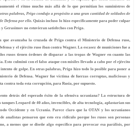
aumentó el ritmo mucho más allá de lo que permitían los suministros de
otras palabras, Prigo condujo a propósito a una gran cantidad de soldados de
de Defensa por ello.
Quizás incluso lo hizo específicamente para poder culpar
u y Gerasimov no estuvieran satisfechos con Prigo.
 que avanzaba la cruzada de Prigo contra el Ministerio de Defensa ruso,
efensa y el ejército ruso iban contra Wagner. La escasez de municiones fue a
os rusos tienen órdenes de disparar a las tropas de Wagner en cuanto las
a. Esto culminó con el falso ataque con misiles llevado a cabo por el ejército
l intento de golpe. En otras palabras, Prigo hizo todo lo posible para poner a
nisterio de Defensa. Wagner fue víctima de fuerzas corruptas, maliciosas y
cta contra toda esta corrupción, para Rusia, por supuesto.
nto detrás del esperado éxito de la ofensiva ucraniana? La estructura de
 tanques Leopard de 40 años, invencibles, de alta tecnología, aplastarían sus
 todo Occidente y en Ucrania. Parece claro que la OTAN y los ucranianos
 de analistas pensaron que esto era ridículo porque los rusos son personas
eno, a menos que se diseñe algo específico para provocar esa parálisis, por