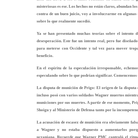
misteriosas es ese. Los hechos no están claros, abundan los 
contra de un buen juicio, voy a involucrarme en algunas e
sobre lo que realmente sucedió.
Ya se han presentado muchas teorías sobre el intento d
desesperación. Este fue un intento real, pero fue diseñad
para meterse con Occidente y tal vez para mover tropas
beneficio.
En el espíritu de la especulación irresponsable, echem
especulando sobre lo que podrían significar. Comencemos 
La disputa de munición de Prigo:
El origen de la disputa 
incluso posó con varios soldados Wagner muertos mientras 
municiones por sus muertes. A partir de ese momento, Prig
Shoigu y al Ministerio de Defensa tanto por la incompet
La acusación de escasez de munición era obviamente falsa
a Wagner y no estaba dispuesto a aumentarlos porqu
ucraniana. Recuerde que Wagner PMC controló el ritmo 