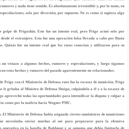
rumores y nada tiene sentido. Es absolutamente irresistible y, por lo tanto, en
speculaciones, solo por diversión, por supuesto. No es como si supiera algo
e golpe de Prigozhin. Este fue un intento real, pero Prigo actuó solo por
o desde el extranjero. Esta fue una operación falsa llevada a cabo por Rusia
. Quizás fue un intento real que los rusos conocían y utilizaron para su
os un vistazo a algunos hechos, rumores y especulaciones, y luego sigamos
con estos hechos y rumores del pasado aparentemente no relacionados:
de Prigo con el Ministerio de Defensa ruso fue la escasez de munición. Prigo
le gritaba al Ministro de Defensa Shoigu, culpándolo a él y a la escasez de
o aprovechó todas las oportunidades para intensificar la disputa y culpar a
encia como por la malicia hacia Wagner PMC.
. El Ministerio de Defensa había asignado ciertos suministros de municiones
e necesitaba enviar muchas al sur para prepararse para la ofensiva
operativo en la batalla de Bakhmut y se suponía que debía limitarlo de