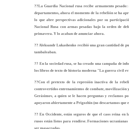
??La Guardia Nacional rusa recibe armamento pesado: si
departamentos, ahora el momento de la rebelión se ha ap
lo que abre perspectivas adicionales por su participac
Nacional Rusa con armas pesadas bajo la orden de defen
primavera. Y lo acaban de anunciar ahora.
?? Aleksandr Lukashenko recibió una gran cantidad de punto
tambaleaban.
?? En la sociedad rusa, se ha creado una campaña de infor
los libros de texto de historia moderna "La guerra civil ev
??Con el pretexto de la represión inactiva de la rebel
controvertidos entrenamientos de combate, movilización y 
Gerásimov, a quien se le hacen preguntas y reclamos por 
apoyaron abiertamente a Prigozhin (no descartamos que est
?? En Occidente, están seguros de que el caos reina en l
rusos están listos para rendirse. Formaciones ucraniana
ser masacradas.