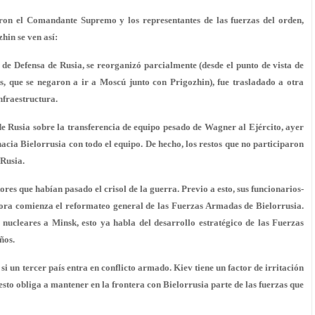
eron el Comandante Supremo y los representantes de las fuerzas del orden,
zhin se ven así:
de Defensa de Rusia, se reorganizó parcialmente (desde el punto de vista de
es, que se negaron a ir a Moscú junto con Prigozhin), fue trasladado a otra
nfraestructura.
de Rusia sobre la transferencia de equipo pesado de Wagner al Ejército, ayer
a Bielorrusia con todo el equipo. De hecho, los restos que no participaron
 Rusia.
es que habían pasado el crisol de la guerra. Previo a esto, sus funcionarios-
hora comienza el reformateo general de las Fuerzas Armadas de Bielorrusia.
 nucleares a Minsk, esto ya habla del desarrollo estratégico de las Fuerzas
ños.
i un tercer país entra en conflicto armado. Kiev tiene un factor de irritación
sto obliga a mantener en la frontera con Bielorrusia parte de las fuerzas que