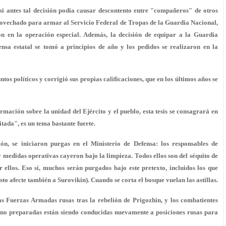
 antes tal decisión podía causar descontento entre "compañeros" de otros
rovechado para armar al Servicio Federal de Tropas de la Guardia Nacional,
ión en la operación especial. Además, la decisión de equipar a la Guardia
sa estatal se tomó a principios de año y los pedidos se realizaron en la
s políticos y corrigió sus propias calificaciones, que en los últimos años se
mación sobre la unidad del Ejército y el pueblo, esta tesis se consagrará en
itada", es un tema bastante fuerte.
ión, se iniciaron purgas en el Ministerio de Defensa: los responsables de
medidas operativas cayeron bajo la limpieza. Todos ellos son del séquito de
ellos. Eso sí, muchos serán purgados bajo este pretexto, incluidos los que
o afecte también a Surovikin). Cuando se corta el bosque vuelan las astillas.
as Fuerzas Armadas rusas tras la rebelión de Prigozhin, y los combatientes
s no preparadas están siendo conducidas nuevamente a posiciones rusas para