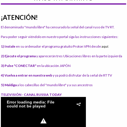
¡ATENCIÓN!
El denominado "mundo libre" ha censurado la señal del canal ruso de TV RT.
Para poder seguir viéndolo en nuestro portal siga las instrucciones siguientes:
1) Instale
en su ordenador el programa gratuito Proton VPN desde
aquí:
2) Ejecute el programa
y aparecerán tres Ubicaciones libres en la parte izquierda
3) Pulse "CONECTAR"
en la ubicación JAPÓN
4) Vuelva a entrar en nuestra web
y ya podrá disfrutar de la señal de RT TV
5) Maldiga
a los cabecillas del "mundo libre" y a sus ancestros
TELEVISIÓN - CANAL RUSSIA TODAY