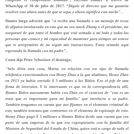
WhatsApp el 30 de julio de 2017. “
Dígale al director que me gustaría
resolver esto ahora antes de que se sepa
, y ahora significa esta noche
" .
Hunter luego advirtió que "
si recibo una llamada o un mensaje de texto
de alguien involucrado en esto que no sea usted, Zhang o el presidente, me
aseguraré de que entre el hombre que está sentado a mi lado y todas las
personas que conoce y mi capacidad de mantener para siempre un rencor
que te arrepentirás de no seguir mis instrucciones.
Estoy sentado aquí
esperando la llamada con mi padre
".
Como dijo Peter Schweizer el domingo;
"Solo diría otra cosa, María, en relación con ese tipo de llamada
telefónica extorsionadora con Henry Zhao a la que aludimos, Henry Zhao
en 2015 ya había enviado $ 5 millones a los Biden. Era el jefe de una
firma de inversión. Y lo interesante es que en la correspondencia allí,
Hunter Biden nuevamente habla con Zhao en el contexto de "este es un
trato que es importante para mi familia" que involucra a su padre.
También tengamos en cuenta que nos fijamos en el elemento criminal de
este,
también tenemos que centrarnos en el elemento de espionaje de esto.
Henry Zhao pagó $ 5 millones a Hunter Biden desde una cuenta que era
parte de una empresa de la que era copropietario con la familia del
Ministro de Seguridad del Estado de China
, quien está a cargo de todo el