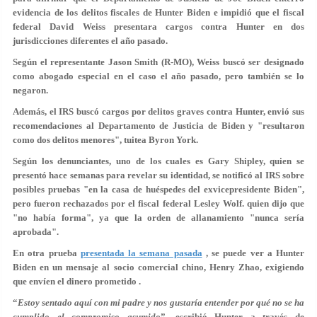
evidencia de los delitos fiscales de Hunter Biden e impidió que el fiscal
federal David Weiss presentara cargos contra Hunter en dos
jurisdicciones diferentes el año pasado.
Según el representante Jason Smith (R-MO),
Weiss buscó ser designado
como abogado especial en el caso el año pasado, pero también se lo
negaron
.
Además,
el IRS buscó cargos por delitos graves contra Hunter, envió sus
recomendaciones al Departamento de Justicia de Biden y "resultaron
como dos delitos menores",
tuitea Byron York.
Según los denunciantes, uno de los cuales es Gary Shipley, quien se
presentó hace semanas para revelar su identidad,
se notificó al IRS sobre
posibles pruebas "en la casa de huéspedes del exvicepresidente Biden",
pero fueron rechazados por el fiscal federal Lesley Wolf. quien dijo que
"no había forma", ya que la orden de allanamiento "nunca sería
aprobada".
En otra prueba
presentada la semana pasada
,
se puede ver a Hunter
Biden en un mensaje al socio comercial chino, Henry Zhao, exigiendo
que envíen el dinero prometido
.
“
Estoy sentado aquí con mi padre y nos gustaría entender por qué no se ha
cumplido el compromiso asumido
”, escribió Hunter a través de