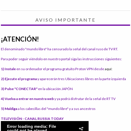
AVISO IMPORTANTE
¡ATENCIÓN!
El denominado "mundo libre" ha censurado la señal del canal ruso de TV RT.
Para poder seguir viéndolo en nuestro portal siga las instrucciones siguientes:
1) Instale
en su ordenador el programa gratuito Proton VPN desde
aquí:
2) Ejecute el programa
y aparecerán tres Ubicaciones libres en la parte izquierda
3) Pulse "CONECTAR"
en la ubicación JAPÓN
4) Vuelva a entrar en nuestra web
y ya podrá disfrutar de la señal de RT TV
5) Maldiga
a los cabecillas del "mundo libre" y a sus ancestros
TELEVISIÓN - CANAL RUSSIA TODAY