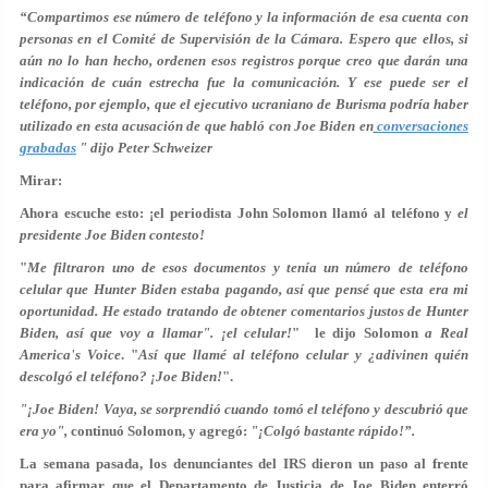
“Compartimos ese número de teléfono y la información de esa cuenta con
personas en el Comité de Supervisión de la Cámara. Espero que ellos, si
aún no lo han hecho, ordenen esos registros porque creo que darán una
indicación de cuán estrecha fue la comunicación.
Y ese puede ser el
teléfono, por ejemplo, que el ejecutivo ucraniano de Burisma podría haber
utilizado en esta acusación de que habló con Joe Biden en
conversaciones
grabadas
"
dijo
Peter Schweizer
Mirar:
Ahora escuche esto: ¡
el periodista John Solomon llamó al teléfono y
el
presidente Joe Biden contesto
!
"
Me filtraron uno de esos documentos y tenía un número de teléfono
celular que Hunter Biden estaba pagando, así que pensé que esta era mi
oportunidad. He estado tratando de obtener comentarios justos de Hunter
Biden, así que voy a llamar". ¡el celular!
" le dijo Solomon
a Real
America's Voice
. "
Así que llamé al teléfono celular y ¿adivinen quién
descolgó el teléfono? ¡Joe Biden!
".
"¡Joe Biden! Vaya, se sorprendió cuando tomó el teléfono y descubrió que
era yo",
continuó Solomon, y agregó:
"¡
Colgó bastante rápido!
”.
La semana pasada,
los denunciantes del IRS dieron un paso al frente
para afirmar que el Departamento de Justicia de Joe Biden enterró