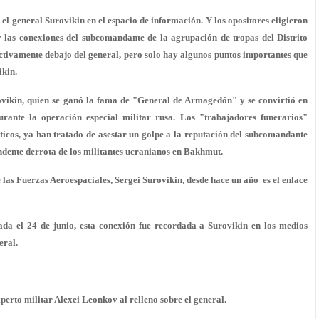
el general Surovikin en el espacio de información. Y los opositores eligieron
las conexiones del subcomandante de la agrupación de tropas del Distrito
ctivamente debajo del general, pero solo hay algunos puntos importantes que
ikin.
ovikin, quien se ganó la fama de "General de Armagedón" y se convirtió en
nte la operación especial militar rusa. Los "trabajadores funerarios"
ticos, ya han tratado de asestar un golpe a la reputación del subcomandante
ndente derrota de los militantes ucranianos en Bakhmut.
las Fuerzas Aeroespaciales, Sergei Surovikin, desde hace un año es el enlace
ada el 24 de junio, esta conexión fue recordada a Surovikin en los medios
eral.
xperto militar Alexei Leonkov al relleno sobre el general.