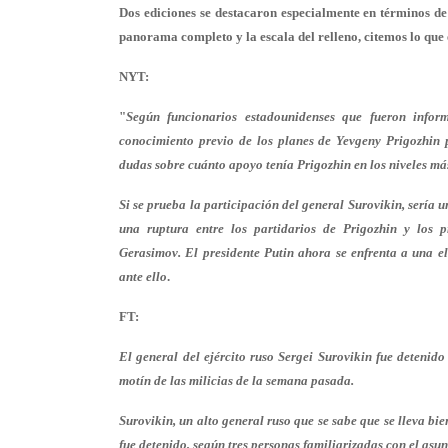
Dos ediciones se destacaron especialmente en términos 
panorama completo y la escala del relleno, citemos lo que e
NYT:
"
Según funcionarios estadounidenses que fueron inform
conocimiento previo de los planes de Yevgeny Prigozhin p
dudas sobre cuánto apoyo tenía Prigozhin en los niveles más
Si se prueba la participación del general Surovikin, sería 
una ruptura entre los partidarios de Prigozhin y los p
Gerasimov. El presidente Putin ahora se enfrenta a una e
ante ello
.
FT:
El general del ejército ruso Sergei Surovikin fue detenid
motín de las milicias de la semana pasada.
Surovikin, un alto general ruso que se sabe que se lleva bi
fue detenido, según tres personas familiarizadas con el asun