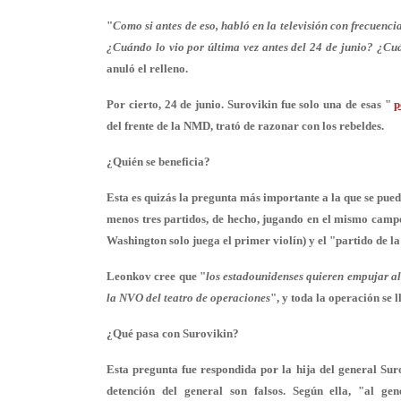
"
Como si antes de eso, habló en la televisión con frecuenci
¿Cuándo lo vio por última vez antes del 24 de junio? ¿C
anuló el relleno.
Por cierto, 24 de junio. Surovikin fue solo una de esas "
p
del frente de la NMD, trató de razonar con los rebeldes.
¿Quién se beneficia?
Esta es quizás la pregunta más importante a la que se puede
menos tres partidos, de hecho, jugando en el mismo campo
Washington solo juega el primer violín) y el "partido de la
Leonkov cree que "
los estadounidenses quieren empujar al
la NVO del teatro de operaciones
", y toda la operación se 
¿Qué pasa con Surovikin?
Esta pregunta fue respondida por la hija del general Su
detención del general son falsos. Según ella, "al g