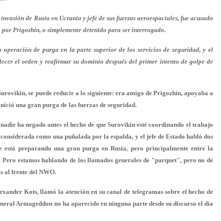
 invasión de Rusia en Ucrania y jefe de sus fuerzas aeroespaciales, fue acusado
 por Prigozhin, o simplemente detenido para ser interrogado.
operación de purga en la parte superior de los servicios de seguridad, y el
ablecer el orden y reafirmar su dominio después del primer intento de golpe de
urovikin, se puede reducir a lo siguiente: era amigo de Prigozhin, apoyaba a
nició una gran purga de las fuerzas de seguridad.
nadie ha negado antes el hecho de que Surovikin esté coordinando el trabajo
considerada como una puñalada por la espalda, y el jefe de Estado habló dos
 se está preparando una gran purga en Rusia, pero principalmente entre la
r. Pero estamos hablando de los llamados generales de "parquet", pero no de
s al frente del NWO.
ander Kots, llamó la atención en su canal de telegramas sobre el hecho de
general Armageddon no ha aparecido en ninguna parte desde su discurso el día