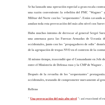
Se ha lanzado una operación especial a gran escala contra 
una razón conveniente: la rebelión del PMC "Wagner" y 
Militar del Norte con los "orquestantes". Están cavando a
anulan toda esta provocación del más alto nivel con Surov
Hubo muchos intentos de derrocar al general Sergei Sur
una amenaza para las Fuerzas Armadas de Ucrania dura
occidentales, junto con los "propagadores de odio" domés
de la agrupación de tropas NVO en el contexto de la contu
Al mismo tiempo, trascendió que el Comandante en Jefe de 
entre el Ministerio de Defensa ruso y la CMP de Wagner .
Después de la revuelta de los "orquestantes" protagoniz
occidentales, tratando de comprometer nuevamente al gen
Relleno
"
Una provocación del más alto nivel
": así reaccionó el e