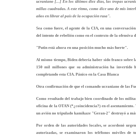
ucraniano […] En los últimos diez días, las tropas ucran
millas cuadradas. A este ritmo, como dice uno de mis inter
años en librar al país de la ocupación rusa".
Sea como fuere, el agente de la CIA, en una conversación 
del intento de rebelión como en el contexto de la ofensiva
"Putin está ahora en una posición mucho más fuerte".
Al mismo tiempo, Biden debería haber sido franco sobre l
150 mil millones que su administración ha invertido 
completando esta CIA.
Pánico en la Casa Blanca
Otra confirmación de que el comando ucraniano de las Fuer
Como resultado del trabajo bien coordinado de los militare
oficina de la OTAN (*¿coincidencia?) en el asentamiento. 
un avión no tripulado kamikaze "Geran-2" destruyó a más 
Por orden de las autoridades locales, se acordonó urgent
autorizadas, se examinaron los teléfonos móviles de t