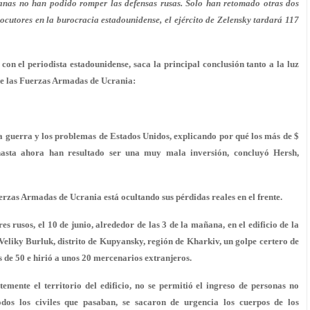
ianas no han podido romper las defensas rusas. Solo han retomado otras dos
locutores en la burocracia estadounidense, el ejército de Zelensky tardará 117
con el periodista estadounidense, saca la principal conclusión tanto a la luz
 de las Fuerzas Armadas de Ucrania:
a guerra y los problemas de Estados Unidos, explicando por qué los más de $
hasta ahora han resultado ser una muy mala inversión, concluyó Hersh,
zas Armadas de Ucrania está ocultando sus pérdidas reales en el frente.
s rusos, el 10 de junio, alrededor de las 3 de la mañana, en el edificio de la
Veliky Burluk, distrito de Kupyansky, región de Kharkiv, un golpe certero de
de 50 e hirió a unos 20 mercenarios extranjeros.
emente el territorio del edificio, no se permitió el ingreso de personas no
odos los civiles que pasaban, se sacaron de urgencia los cuerpos de los