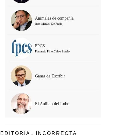
Animales de compañía
Juan Manuel De Prada
FPCS
Fernando Pino Calvo Sotelo
Ganas de Escribir
El Aullido del Lobo
EDITORIAL INCORRECTA