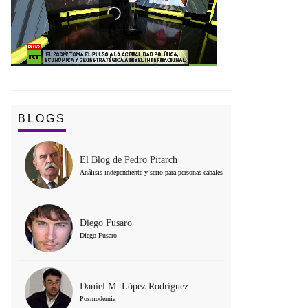
BLOGS
El Blog de Pedro Pitarch
Análisis independiente y serio para personas cabales
Diego Fusaro
Diego Fusaro
Daniel M. López Rodríguez
Posmodernia