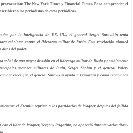
de provocación: The New York Times y Financial Times. Para comprender el
scribieron los periodistas de estos periódicos.
ados por la inteligencia de EE. UU., el general Sergei Surovikin tenía
ara rebelarse contra el liderazgo militar de Rusia. Esta revelación planteó
 altos del poder.
una señal de una mayor división en el liderazgo militar de Rusia y posiblemente
rincipales asesores militares de Putin, Sergei Shoigu y el general Valery
lección: creer que el general Surovikin ayudó a Prigozhin y cómo reaccionar
o mientras el Kremlin reprime a los partidarios de Wagner después del fallido
en con el líder de Wagner, Yevgeny Prigozhin, no apareció durante varios días y
to.