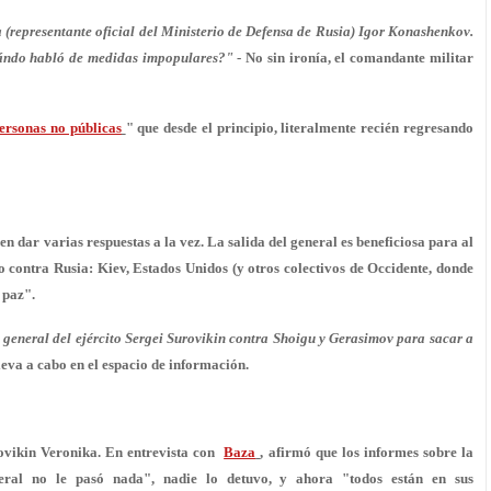
a (representante oficial del Ministerio de Defensa de Rusia) Igor Konashenkov.
uándo habló de medidas impopulares?"
- No sin ironía, el comandante militar
ersonas no públicas
" que desde el principio, literalmente recién regresando
n dar varias respuestas a la vez. La salida del general es beneficiosa para al
 contra Rusia: Kiev, Estados Unidos (y otros colectivos de Occidente, donde
 paz".
 general del ejército Sergei Surovikin contra Shoigu y Gerasimov para sacar a
lleva a cabo en el espacio de información.
rovikin Veronika. En entrevista con
Baza
, afirmó que los informes sobre la
eneral no le pasó nada", nadie lo detuvo, y ahora "todos están en sus