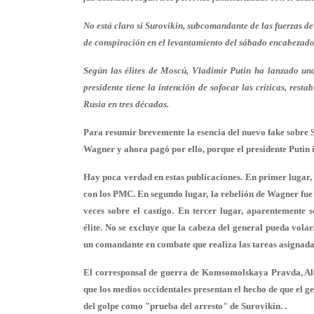
No está claro si Surovikin, subcomandante de las fuerzas de
de conspiración en el levantamiento del sábado encabezado
Según las élites de Moscú, Vladimir Putin ha lanzado una 
presidente tiene la intención de sofocar las críticas, rest
Rusia en tres décadas.
Para resumir brevemente la esencia del nuevo fake sobre S
Wagner y ahora pagó por ello, porque el presidente Putin i
Hay poca verdad en estas publicaciones. En primer lugar, 
con los PMC. En segundo lugar, la rebelión de Wagner fue 
veces sobre el castigo. En tercer lugar, aparentemente
élite. No se excluye que la cabeza del general pueda vola
un comandante en combate que realiza las tareas asignada
El corresponsal de guerra de Komsomolskaya Pravda, Alex
que los medios occidentales presentan el hecho de que el 
del golpe como "prueba del arresto" de Surovikin. .