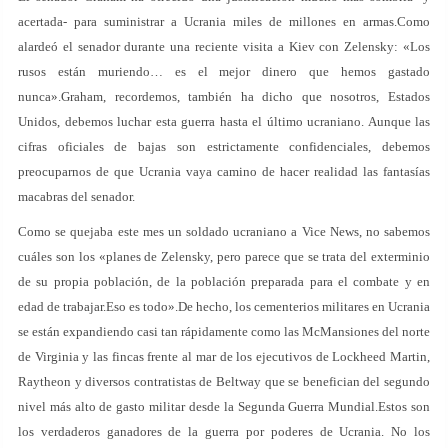
acertada- para suministrar a Ucrania miles de millones en armas.Como
alardeó el senador durante una reciente visita a Kiev con Zelensky: «Los
rusos están muriendo… es el mejor dinero que hemos gastado
nunca».Graham, recordemos, también ha dicho que nosotros, Estados
Unidos, debemos luchar esta guerra hasta el último ucraniano. Aunque las
cifras oficiales de bajas son estrictamente confidenciales, debemos
preocuparnos de que Ucrania vaya camino de hacer realidad las fantasías
macabras del senador.
Como se quejaba este mes un soldado ucraniano a Vice News, no sabemos
cuáles son los «planes de Zelensky, pero parece que se trata del exterminio
de su propia población, de la población preparada para el combate y en
edad de trabajar.Eso es todo».De hecho, los cementerios militares en Ucrania
se están expandiendo casi tan rápidamente como las McMansiones del norte
de Virginia y las fincas frente al mar de los ejecutivos de Lockheed Martin,
Raytheon y diversos contratistas de Beltway que se benefician del segundo
nivel más alto de gasto militar desde la Segunda Guerra Mundial.Estos son
los verdaderos ganadores de la guerra por poderes de Ucrania. No los