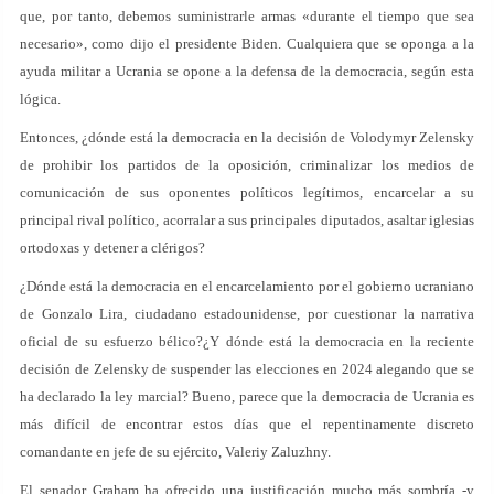
que, por tanto, debemos suministrarle armas «durante el tiempo que sea
necesario», como dijo el presidente Biden. Cualquiera que se oponga a la
ayuda militar a Ucrania se opone a la defensa de la democracia, según esta
lógica.
Entonces, ¿dónde está la democracia en la decisión de Volodymyr Zelensky
de prohibir los partidos de la oposición, criminalizar los medios de
comunicación de sus oponentes políticos legítimos, encarcelar a su
principal rival político, acorralar a sus principales diputados, asaltar iglesias
ortodoxas y detener a clérigos?
¿Dónde está la democracia en el encarcelamiento por el gobierno ucraniano
de Gonzalo Lira, ciudadano estadounidense, por cuestionar la narrativa
oficial de su esfuerzo bélico?¿Y dónde está la democracia en la reciente
decisión de Zelensky de suspender las elecciones en 2024 alegando que se
ha declarado la ley marcial? Bueno, parece que la democracia de Ucrania es
más difícil de encontrar estos días que el repentinamente discreto
comandante en jefe de su ejército, Valeriy Zaluzhny.
El senador Graham ha ofrecido una justificación mucho más sombría -y