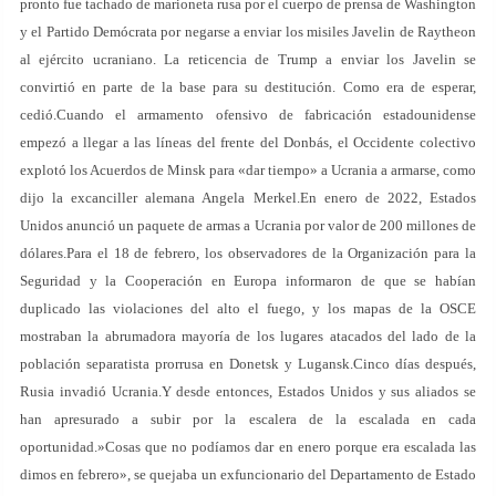
pronto fue tachado de marioneta rusa por el cuerpo de prensa de Washington
y el Partido Demócrata por negarse a enviar los misiles Javelin de Raytheon
al ejército ucraniano. La reticencia de Trump a enviar los Javelin se
convirtió en parte de la base para su destitución. Como era de esperar,
cedió.Cuando el armamento ofensivo de fabricación estadounidense
empezó a llegar a las líneas del frente del Donbás, el Occidente colectivo
explotó los Acuerdos de Minsk para «dar tiempo» a Ucrania a armarse, como
dijo la excanciller alemana Angela Merkel.En enero de 2022, Estados
Unidos anunció un paquete de armas a Ucrania por valor de 200 millones de
dólares.Para el 18 de febrero, los observadores de la Organización para la
Seguridad y la Cooperación en Europa informaron de que se habían
duplicado las violaciones del alto el fuego, y los mapas de la OSCE
mostraban la abrumadora mayoría de los lugares atacados del lado de la
población separatista prorrusa en Donetsk y Lugansk.Cinco días después,
Rusia invadió Ucrania.Y desde entonces, Estados Unidos y sus aliados se
han apresurado a subir por la escalera de la escalada en cada
oportunidad.»Cosas que no podíamos dar en enero porque era escalada las
dimos en febrero», se quejaba un exfuncionario del Departamento de Estado