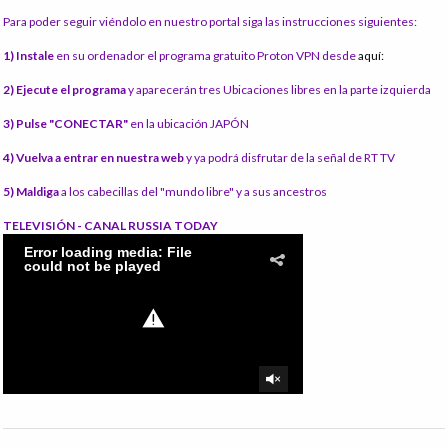
Para poder seguir viéndolo en nuestro portal siga las instrucciones siguientes:
1) Instale
en su ordenador el programa gratuito Proton VPN desde
aquí:
2) Ejecute el programa
y aparecerán tres Ubicaciones libres en la parte izquierda
3) Pulse "CONECTAR"
en la ubicación JAPÓN
4) Vuelva a entrar en nuestra web
y ya podrá disfrutar de la señal de RT TV
5) Maldiga
a los cabecillas del "mundo libre" y a sus ancestros
TELEVISIÓN - CANAL RUSSIA TODAY