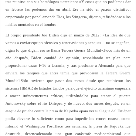
tras reunirse con sus homólogos ucranianos.»Y cosas que no podíamos dar
en febrero las podemos dar en abril. Ese ha sido el patrón distintivo,
empezando por, por el amor de Dios, los Stingers», dijeron, refiriéndose a los
misiles montados en el hombro.
El propio presidente Joe Biden dijo en marzo de 2022: «La idea de que
vamos a enviar equipo ofensivo y tener aviones y tanques… no se engañen,
digan lo que digan, eso se llama Tercera Guerra Mundial».Poco más de un
año después, Biden cambió de opinión, respaldando un plan para
proporcionar cazas F-16 a Ucrania, y tras presionar a Alemania para que
enviara los tanques que antes temía que provocaran la Tercera Guerra
Mundial.Sólo tuvieron que pasar dos meses desde que recibieron los
sistemas HIMAR de Estados Unidos para que el ejército ucraniano empezara
a atacar infraestructuras críticas, utilizándolos para atacar el puente
Antonovsky sobre el río Dnieper, y de nuevo, dos meses después, en un
ataque de prueba contra la presa de Kajovka «para ver si el agua del Dniéper
podía elevarse lo suficiente como para impedir los cruces rusos», como
informó el Washington Post.Hace tres semanas, la presa de Kajovka fue
destruida, desencadenando una gran catástrofe medioambiental que