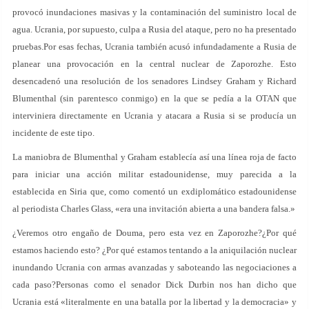
provocó inundaciones masivas y la contaminación del suministro local de
agua. Ucrania, por supuesto, culpa a Rusia del ataque, pero no ha presentado
pruebas.Por esas fechas, Ucrania también acusó infundadamente a Rusia de
planear una provocación en la central nuclear de Zaporozhe. Esto
desencadenó una resolución de los senadores Lindsey Graham y Richard
Blumenthal (sin parentesco conmigo) en la que se pedía a la OTAN que
interviniera directamente en Ucrania y atacara a Rusia si se producía un
incidente de este tipo.
La maniobra de Blumenthal y Graham establecía así una línea roja de facto
para iniciar una acción militar estadounidense, muy parecida a la
establecida en Siria que, como comentó un exdiplomático estadounidense
al periodista Charles Glass, «era una invitación abierta a una bandera falsa.»
¿Veremos otro engaño de Douma, pero esta vez en Zaporozhe?¿Por qué
estamos haciendo esto? ¿Por qué estamos tentando a la aniquilación nuclear
inundando Ucrania con armas avanzadas y saboteando las negociaciones a
cada paso?Personas como el senador Dick Durbin nos han dicho que
Ucrania está «literalmente en una batalla por la libertad y la democracia» y